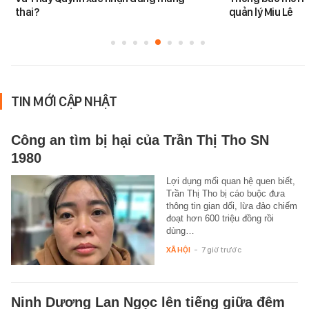
thai?
quản lý Miu Lê
TIN MỚI CẬP NHẬT
Công an tìm bị hại của Trần Thị Tho SN
1980
Lợi dụng mối quan hệ quen biết,
Trần Thị Tho bị cáo buộc đưa
thông tin gian dối, lừa đảo chiếm
đoạt hơn 600 triệu đồng rồi
dùng…
XÃ HỘI
-
7 giờ trước
Ninh Dương Lan Ngọc lên tiếng giữa đêm