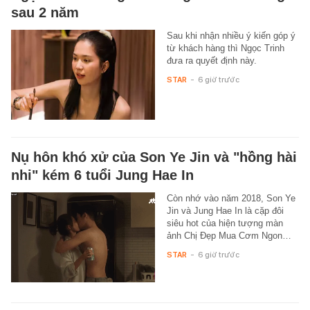
sau 2 năm
Sau khi nhận nhiều ý kiến góp ý
từ khách hàng thì Ngọc Trinh
đưa ra quyết định này.
STAR
-
6 giờ trước
Nụ hôn khó xử của Son Ye Jin và "hồng hài
nhi" kém 6 tuổi Jung Hae In
Còn nhớ vào năm 2018, Son Ye
Jin và Jung Hae In là cặp đôi
siêu hot của hiện tượng màn
ảnh Chị Đẹp Mua Cơm Ngon…
STAR
-
6 giờ trước