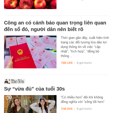
Công an có cảnh báo quan trọng liên quan
đến sổ đỏ, người dân nên biết rõ
Thời gian gần đây, xuất hiện tình
trạng các đối tượng lừa đảo lợi
dụng thông tin về việc “cập
nhật”, “tích hợp”, “đồng bộ
thông…
TEK-LIFE
-
6 giờ trước
Sự “vừa đủ” của tuổi 30s
“Có nhiều hơn” đôi khi không
đồng nghĩa với “sống tốt hơn”.
THE 30S
-
6 giờ trước