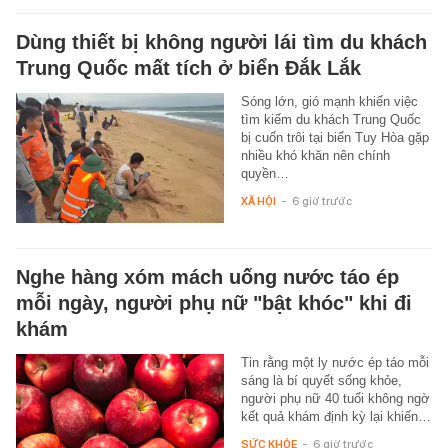
Dùng thiết bị không người lái tìm du khách
Trung Quốc mất tích ở biển Đắk Lắk
Sóng lớn, gió mạnh khiến việc
tìm kiếm du khách Trung Quốc
bị cuốn trôi tại biển Tuy Hòa gặp
nhiều khó khăn nên chính
quyền…
XÃ HỘI
-
6 giờ trước
Nghe hàng xóm mách uống nước táo ép
mỗi ngày, người phụ nữ "bật khóc" khi đi
khám
Tin rằng một ly nước ép táo mỗi
sáng là bí quyết sống khỏe,
người phụ nữ 40 tuổi không ngờ
kết quả khám định kỳ lại khiến…
SỨC KHỎE
-
6 giờ trước