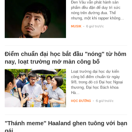
Đen Vâu vẫn phát hành sản
phẩm đều đặn để duy trì sức
nóng trên đường đua. Thế
nhưng, một khi rapper không…
MUSIK
-
6 giờ trước
Điểm chuẩn đại học bắt đầu "nóng" từ hôm
nay, loạt trường mở màn công bố
Loạt trường đại học dự kiến
công bố điểm chuẩn từ ngày
9/8, trong đó có Đại học Ngoại
thương, Đại học Bách khoa
Hà…
HỌC ĐƯỜNG
-
6 giờ trước
"Thánh meme" Haaland ghen tuông với bạn
gái