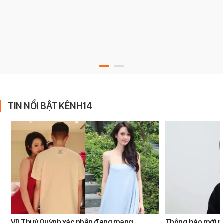
TIN NỔI BẬT KÊNH14
Vũ Thuý Quỳnh xác nhận đang mang
Thông báo mới n