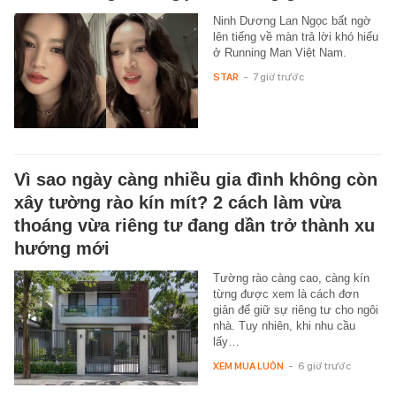
Ninh Dương Lan Ngọc bất ngờ
lên tiếng về màn trả lời khó hiểu
ở Running Man Việt Nam.
STAR
-
7 giờ trước
Vì sao ngày càng nhiều gia đình không còn
xây tường rào kín mít? 2 cách làm vừa
thoáng vừa riêng tư đang dần trở thành xu
hướng mới
Tường rào càng cao, càng kín
từng được xem là cách đơn
giản để giữ sự riêng tư cho ngôi
nhà. Tuy nhiên, khi nhu cầu
lấy…
XEM MUA LUÔN
-
6 giờ trước