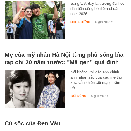
Sáng 9/8, đây là trường đại học
đầu tiên công bố điểm chuẩn
năm 2026.
HỌC ĐƯỜNG
-
6 giờ trước
Mẹ của mỹ nhân Hà Nội từng phủ sóng bìa
tạp chí 20 năm trước: "Mã gen” quá đỉnh
Nói không với các app chỉnh
ảnh, nhan sắc của các mẹ thời
xưa vẫn khiến cõi mạng trầm
trồ.
ĐỜI SỐNG
-
6 giờ trước
Cú sốc của Đen Vâu