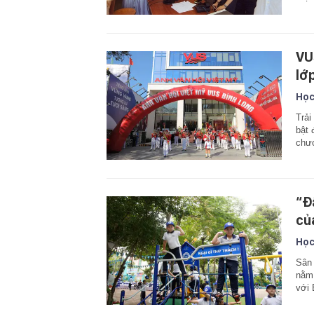
VU
lớ
Học
Trải
bật 
chươ
“Đ
củ
Học
Sân 
nằm 
với 