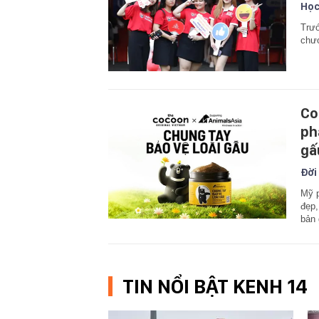
Học
Trướ
chươ
Co
ph
gấ
Đời
Mỹ p
đẹp,
bản 
TIN NỔI BẬT KENH 14