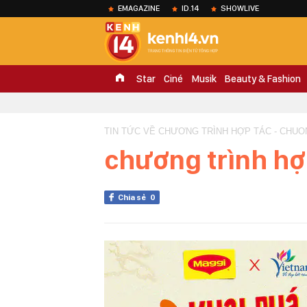
EMAGAZINE
ID.14
SHOWLIVE
Star
Ciné
Musik
Beauty & Fashion
TIN TỨC VỀ CHƯƠNG TRÌNH HỢP TÁC - CHUO
chương trình hợ
Chia sẻ
0