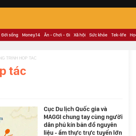
Đời sống
Money.14
Ăn - Chơi - Đi
Xã hội
Sức khỏe
Tek-life
Họ
NG TRINH HOP TAC
p tác
Cục Du lịch Quốc gia và
MAGGI chung tay cùng người
dân phủ kín bản đồ nguyên
liệu - ẩm thực trực tuyến lớn