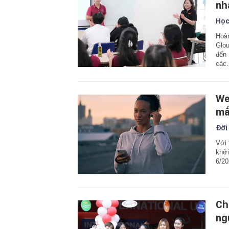
nh
Học
Hoàn
Glou
đến 
các
We
mắ
Đời
Với 
khởi
6/20
Ch
ng