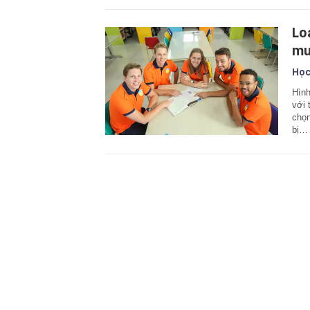
Lo
mu
Học
Hình
với 
chọn
bị…