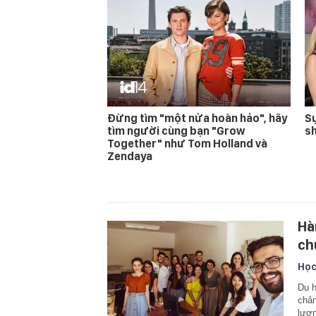
Đừng tìm "một nửa hoàn hảo", hãy
Sự
tìm người cùng bạn "Grow
s
Together" như Tom Holland và
Zendaya
Hà
ch
Học
Du h
chân
lượn