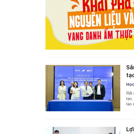
Sâ
tạ
Học
Rất 
tạo,
tạo 
Lợ