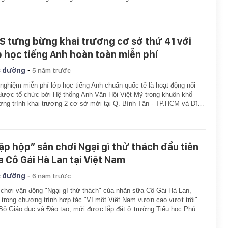
S tưng bừng khai trương cơ sở thứ 41 với
p học tiếng Anh hoàn toàn miễn phí
-
 đường
5 năm trước
 nghiệm miễn phí lớp học tiếng Anh chuẩn quốc tế là hoạt động nổi
được tổ chức bởi Hệ thống Anh Văn Hội Việt Mỹ trong khuôn khổ
ng trình khai trương 2 cơ sở mới tại Q. Bình Tân - TP.HCM và Dĩ…
ập hộp” sân chơi Ngại gì thử thách đầu tiên
a Cô Gái Hà Lan tại Việt Nam
-
 đường
6 năm trước
chơi vận động "Ngại gì thử thách" của nhãn sữa Cô Gái Hà Lan,
trong chương trình hợp tác "Vì một Việt Nam vươn cao vượt trội"
Bộ Giáo dục và Đào tạo, mới được lắp đặt ở trường Tiểu học Phú…