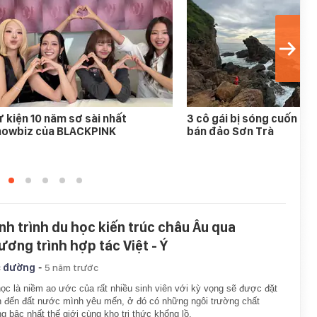
 kiện 10 năm sơ sài nhất
3 cô gái bị sóng cuốn mất
howbiz của BLACKPINK
bán đảo Sơn Trà
nh trình du học kiến trúc châu Âu qua
ương trình hợp tác Việt - Ý
-
 đường
5 năm trước
ọc là niềm ao ước của rất nhiều sinh viên với kỳ vọng sẽ được đặt
 đến đất nước mình yêu mến, ở đó có những ngôi trường chất
g bậc nhất thế giới cùng kho tri thức khổng lồ.