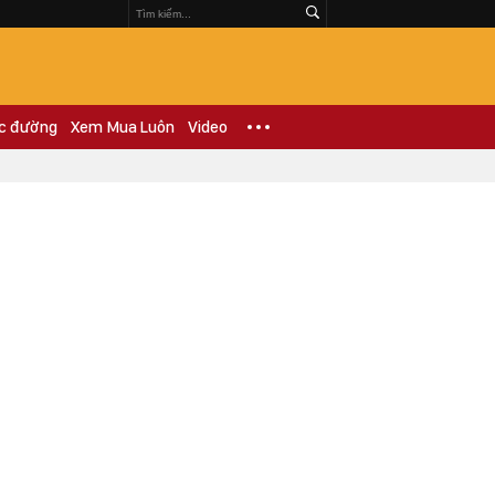
c đường
Xem Mua Luôn
Video