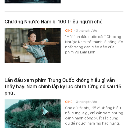
Chương Nhược Nam bị 100 triệu người chê
CINE
- 3 tháng trước
"Mối tình đầu quốc dân" Chương
Nhược Nam trở thành lỗ hổng lớn
nhất trong dàn diễn viên của
phim Vũ Lâm Linh.
Lần đầu xem phim Trung Quốc không hiểu gì vẫn
thấy hay: Nam chính lập kỷ lục chưa từng có sau 15
phút
CINE
- 3 tháng trước
Cho dù tắt phụ đề và không hiểu
nội dung là gì, chỉ cần xem những
cảnh hành động xuất sắc cũng
đủ để người hâm mộ hào hứng.