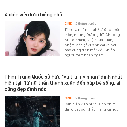
4 diễn viên lười biếng nhất
CINE
- 2 tháng trước
Từng là những nghệ sĩ được yêu
mến, nhưng Dương Tử, Chương
Nhược Nam, Nhậm Gia Luân,
Nhậm Mẫn gây tranh cãi khi vai
nào cũng diễn một kiểu khiến
người xem ngán ngẩm.
Phim Trung Quốc sở hữu "vũ trụ mỹ nhân" đỉnh nhất
hiện tại: Từ nữ thần thanh xuân đến búp bê sống, ai
cũng đẹp đỉnh nóc
CINE
- 2 tháng trước
Dàn diễn viên nữ của bộ phim
đang gây sốt khắp mạng xã hội.