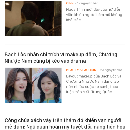
CINE
- 17 ngày trước
Ngoại hình mới đây của nữ diễn
viên khiến người hâm mộ không
khỏi sốc.
Bạch Lộc nhận chỉ trích vì makeup đậm, Chương
Nhược Nam cũng bị kéo vào drama
BEAUTY & FASHION
- 23 ngày trước
Layout makeup của Bạch Lộc và
Chương Nhược Nam đang tạo
nên nhiều cuộc so sánh, thảo
luận trên MXH Trung Quốc.
Công chúa xách váy trên thảm đỏ khiến vạn người
mê đắm: Ngũ quan hoàn mỹ tuyệt đối, nàng tiên hoa