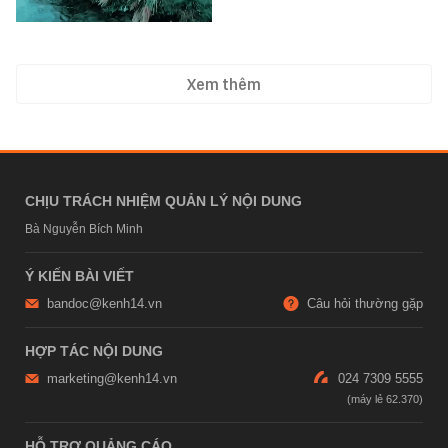
Xem thêm
CHỊU TRÁCH NHIỆM QUẢN LÝ NỘI DUNG
Bà Nguyễn Bích Minh
Ý KIẾN BÀI VIẾT
bandoc@kenh14.vn
Câu hỏi thường gặp
HỢP TÁC NỘI DUNG
marketing@kenh14.vn
024 7309 5555
HỖ TRỢ QUẢNG CÁO