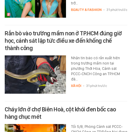
trở…
BEAUTY & FASHION
-
31 phút trước
Rắn bò vào trường mầm non ở TP.HCM đúng giờ
học, cảnh sát lập tức điều xe đến khống chế
thành công
Nhận tin báo có rắn xuất hiện
trong trường mầm non tại
phường Thới Hòa, Cảnh sát
PCCC-CNCH Công an TP.HCM
đã…
XÃ HỘI
-
31 phút trước
Cháy lớn ở chợ Biên Hoà, cột khói đen bốc cao
hàng chục mét
Tối 5/8, Phòng Cảnh sát PCCC-
CNCH Công an TP.Đồng Nai đang