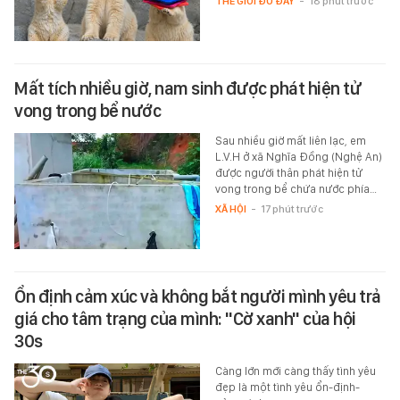
THẾ GIỚI ĐÓ ĐÂY
-
18 phút trước
Mất tích nhiều giờ, nam sinh được phát hiện tử
vong trong bể nước
Sau nhiều giờ mất liên lạc, em
L.V.H ở xã Nghĩa Đồng (Nghệ An)
được người thân phát hiện tử
vong trong bể chứa nước phía…
XÃ HỘI
-
17 phút trước
Ổn định cảm xúc và không bắt người mình yêu trả
giá cho tâm trạng của mình: "Cờ xanh" của hội
30s
Càng lớn mới càng thấy tình yêu
đẹp là một tình yêu ổn-định-