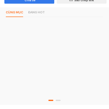
Chia sẻ
Sao chép link
CÙNG MỤC
ĐANG HOT