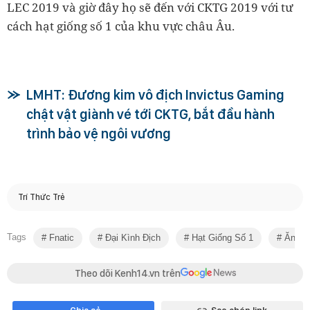
LEC 2019 và giờ đây họ sẽ đến với CKTG 2019 với tư
cách hạt giống số 1 của khu vực châu Âu.
LMHT: Đương kim vô địch Invictus Gaming
chật vật giành vé tới CKTG, bắt đầu hành
trình bảo vệ ngôi vương
Trí Thức Trẻ
Tags
Fnatic
Đại Kình Địch
Hạt Giống Số 1
Ăn Miế
Theo dõi Kenh14.vn trên