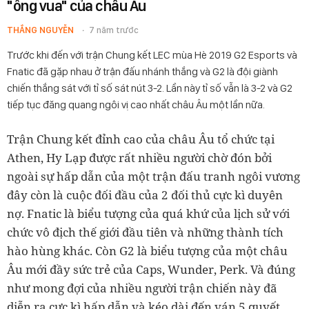
"ông vua" của châu Âu
THẮNG NGUYỄN
7 năm trước
Trước khi đến với trận Chung kết LEC mùa Hè 2019 G2 Esports và
Fnatic đã gặp nhau ở trận đấu nhánh thắng và G2 là đội giành
chiến thắng sát với tỉ số sát nút 3-2. Lần này tỉ số vẫn là 3-2 và G2
tiếp tục đăng quang ngôi vị cao nhất châu Âu một lần nữa.
Trận Chung kết đỉnh cao của châu Âu tổ chức tại
Athen, Hy Lạp được rất nhiều người chờ đón bởi
ngoài sự hấp dẫn của một trận đấu tranh ngôi vương
đây còn là cuộc đối đầu của 2 đối thủ cực kì duyên
nợ. Fnatic là biểu tượng của quá khứ của lịch sử với
chức vô địch thế giới đầu tiên và những thành tích
hào hùng khác. Còn G2 là biểu tượng của một châu
Âu mới đầy sức trẻ của Caps, Wunder, Perk. Và đúng
như mong đợi của nhiều người trận chiến này đã
diễn ra cực kì hấp dẫn và kéo dài đến ván 5 quyết