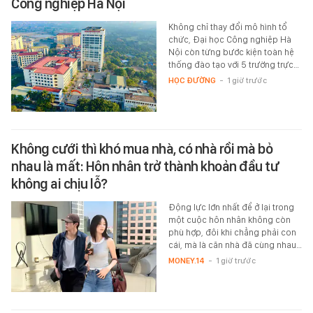
Công nghiệp Hà Nội
Không chỉ thay đổi mô hình tổ
chức, Đại học Công nghiệp Hà
Nội còn từng bước kiện toàn hệ
thống đào tạo với 5 trường trực…
HỌC ĐƯỜNG
-
1 giờ trước
Không cưới thì khó mua nhà, có nhà rồi mà bỏ
nhau là mất: Hôn nhân trở thành khoản đầu tư
không ai chịu lỗ?
Động lực lớn nhất để ở lại trong
một cuộc hôn nhân không còn
phù hợp, đôi khi chẳng phải con
cái, mà là căn nhà đã cùng nhau…
MONEY.14
-
1 giờ trước