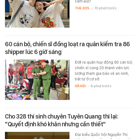
cảm-xúc!
THE 30S
-
10 phút trước
60 cán bộ, chiến sĩ đồng loạt ra quân kiểm tra 86
shipper lúc 6 giờ sáng
Đợt ra quân huy động 60 cán bộ,
chiến sĩ cùng 20 thành viên lực
lượng tham gia bảo vệ an ninh,
trật tự ở cơ sở.
XÃ HỘI
-
8 phút trước
Cho 328 thí sinh chuyên Tuyên Quang thi lại:
"Quyết định khó khăn nhưng cần thiết"
Đại biểu Quốc hội Nguyễn Thị