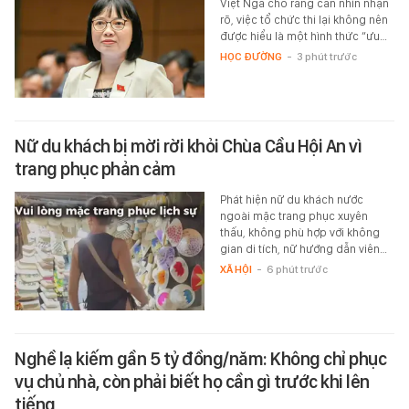
Việt Nga cho rằng cần nhìn nhận
rõ, việc tổ chức thi lại không nên
được hiểu là một hình thức “ưu…
HỌC ĐƯỜNG
-
3 phút trước
Nữ du khách bị mời rời khỏi Chùa Cầu Hội An vì
trang phục phản cảm
Phát hiện nữ du khách nước
ngoài mặc trang phục xuyên
thấu, không phù hợp với không
gian di tích, nữ hướng dẫn viên…
XÃ HỘI
-
6 phút trước
Nghề lạ kiếm gần 5 tỷ đồng/năm: Không chỉ phục
vụ chủ nhà, còn phải biết họ cần gì trước khi lên
tiếng