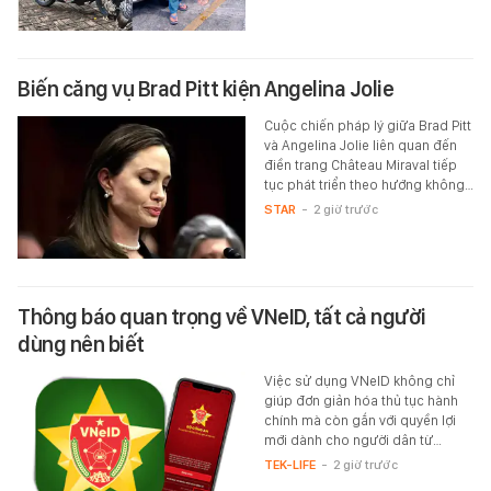
Biến căng vụ Brad Pitt kiện Angelina Jolie
Cuộc chiến pháp lý giữa Brad Pitt
và Angelina Jolie liên quan đến
điền trang Château Miraval tiếp
tục phát triển theo hướng không…
STAR
-
2 giờ trước
Thông báo quan trọng về VNeID, tất cả người
dùng nên biết
Việc sử dụng VNeID không chỉ
giúp đơn giản hóa thủ tục hành
chính mà còn gắn với quyền lợi
mới dành cho người dân từ…
TEK-LIFE
-
2 giờ trước