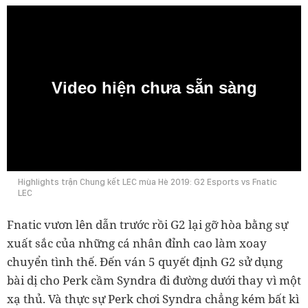
Video hiện chưa sẵn sàng
0:00
Highlights trận Chung kết LEC mùa Hè 2019: G2 Esports vs Fnatic
LEC
Fnatic vươn lên dẫn trước rồi G2 lại gỡ hòa bằng sự
xuất sắc của những cá nhân đỉnh cao làm xoay
chuyển tình thế. Đến ván 5 quyết định G2 sử dụng
bài dị cho Perk cầm Syndra đi đường dưới thay vì một
xạ thủ. Và thực sự Perk chơi Syndra chẳng kém bất kì