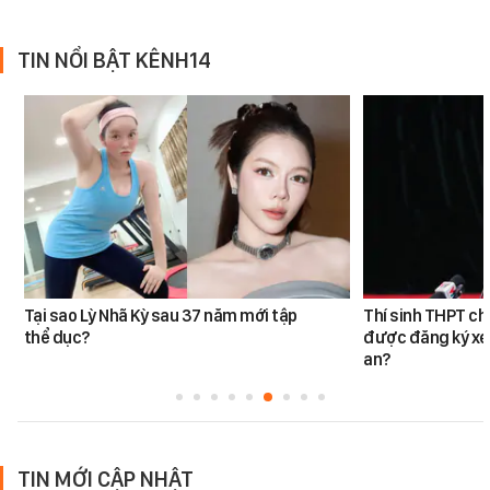
TIN NỔI BẬT KÊNH14
Tại sao Lỳ Nhã Kỳ sau 37 năm mới tập
Thí sinh THPT c
thể dục?
được đăng ký xé
an?
TIN MỚI CẬP NHẬT