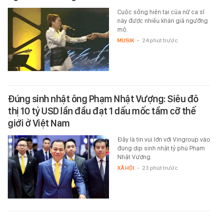
Cuộc sống hiện tại của nữ ca sĩ
này được nhiều khán giả ngưỡng
mộ.
MUSIK
-
24 phút trước
Đúng sinh nhật ông Phạm Nhật Vượng: Siêu đô
thị 10 tỷ USD lần đầu đạt 1 dấu mốc tầm cỡ thế
giới ở Việt Nam
Đây là tin vui lớn với Vingroup vào
đúng dịp sinh nhật tỷ phú Phạm
Nhật Vượng.
XÃ HỘI
-
23 phút trước