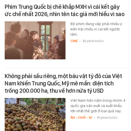
Phim Trung Quốc bị chê khắp MXH vì cái kết gây
ức chế nhất 2026, nhìn tên tác giả mới hiểu vì sao
Bộ phim đang vấp phải nhiều ý
kiến trái chiều vì cái kết ngược
tâm.
CINE
-
42 phút trước
Không phải sầu riêng, một báu vật tỷ đô của Việt
Nam khiến Trung Quốc, Mỹ mê mẩn: diện tích
trồng 200.000 ha, thu về hơn nửa tỷ USD
Việt Nam hiện nằm trong nhóm 4
quốc gia sản xuất và xuất khẩu
lớn nhất thế giới ở loại quả này.
ĂN - CHƠI - ĐI
-
41 phút trước