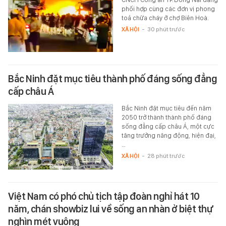
phối hợp cùng các đơn vị phong
toả chữa cháy ở chợ Biên Hoà.
XÃ HỘI
-
30 phút trước
Bắc Ninh đặt mục tiêu thành phố đáng sống đẳng
cấp châu Á
Bắc Ninh đặt mục tiêu đến năm
2050 trở thành thành phố đáng
sống đẳng cấp châu Á, một cực
tăng trưởng năng động, hiện đại,
…
XÃ HỘI
-
28 phút trước
Việt Nam có phó chủ tịch tập đoàn nghỉ hát 10
năm, chán showbiz lui về sống an nhàn ở biệt thự
nghìn mét vuông