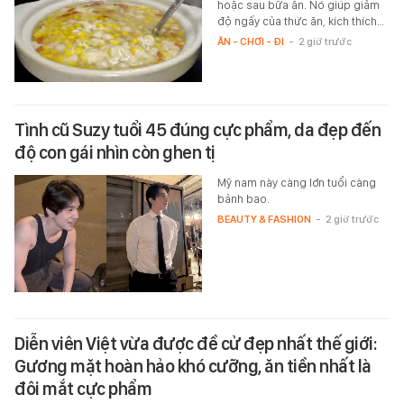
hoặc sau bữa ăn. Nó giúp giảm
độ ngấy của thức ăn, kích thích…
ĂN - CHƠI - ĐI
-
2 giờ trước
Tình cũ Suzy tuổi 45 đúng cực phẩm, da đẹp đến
độ con gái nhìn còn ghen tị
Mỹ nam này càng lớn tuổi càng
bảnh bao.
BEAUTY & FASHION
-
2 giờ trước
Diễn viên Việt vừa được đề cử đẹp nhất thế giới:
Gương mặt hoàn hảo khó cưỡng, ăn tiền nhất là
đôi mắt cực phẩm