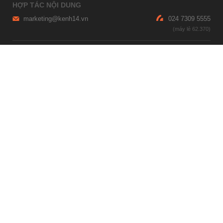
HỢP TÁC NỘI DUNG
marketing@kenh14.vn
024 7309 5555
HỖ TRỢ QUẢNG CÁO
giaitrixahoi@admicro.vn
02473007108
TRỤ SỞ HÀ NỘI
Tầng 21, Tòa nhà Center Building, Hapulico Complex, Số 01, phố
Nguyễn Huy Tưởng, phường Thanh Xuân, thành phố Hà Nội
TRỤ SỞ TP.HỒ CHÍ MINH
Tầng 4, Tòa nhà 123, số 127 Võ Văn Tần, Phường Xuân Hòa, TPHCM
Giấy phép thiết lập trang thông tin điện tử tổng hợp trên mạng số
2215/GP-TTĐT do Sở Thông tin và Truyền thông Hà Nội cấp ngày 10
tháng 4 năm 2019