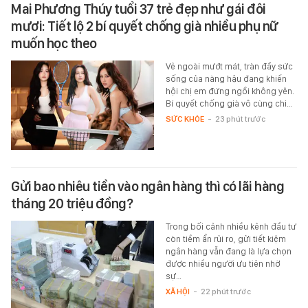
Mai Phương Thúy tuổi 37 trẻ đẹp như gái đôi
mươi: Tiết lộ 2 bí quyết chống già nhiều phụ nữ
muốn học theo
Vẻ ngoài mướt mát, tràn đầy sức
sống của nàng hậu đang khiến
hội chị em đứng ngồi không yên.
Bí quyết chống già vô cùng chi…
SỨC KHỎE
-
23 phút trước
Gửi bao nhiêu tiền vào ngân hàng thì có lãi hàng
tháng 20 triệu đồng?
Trong bối cảnh nhiều kênh đầu tư
còn tiềm ẩn rủi ro, gửi tiết kiệm
ngân hàng vẫn đang là lựa chọn
được nhiều người ưu tiên nhờ
sự…
XÃ HỘI
-
22 phút trước