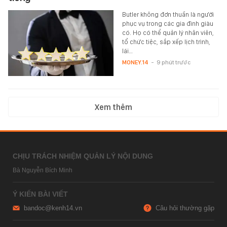
Butler không đơn thuần là người
phục vụ trong các gia đình giàu
có. Họ có thể quản lý nhân viên,
tổ chức tiệc, sắp xếp lịch trình,
lái…
MONEY.14
-
9 phút trước
Xem thêm
CHỊU TRÁCH NHIỆM QUẢN LÝ NỘI DUNG
Bà Nguyễn Bích Minh
Ý KIẾN BÀI VIẾT
bandoc@kenh14.vn
Câu hỏi thường gặp