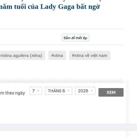
 năm tuổi của Lady Gaga bất ngờ
Bấm để thiết lập
ristina aguilera (xtina)
xtina
xtina về việt nam
7
THÁNG 8
2026
XEM
m theo ngày