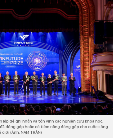
 lập để ghi nhận và tôn vinh các nghiên cứu khoa học,
 đã đóng góp hoặc có tiềm năng đóng góp cho cuộc sống
ế giới (Ảnh: NAM TRẦN)