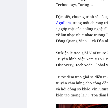
Technology, Turing…
Đặc biệt, chương trình sẽ có sự
Aguilera
, trong một chương tr
sự góp mặt của những nghệ sĩ 
về âm nhạc như: nhạc trưởng H
Đồng Quang Vinh… và Dàn nhạ
Sự kiện lễ trao giải VinFuture
Truyền hình Việt Nam VTV1 và
Discovery, TechNode Global 
Trước đêm trao giải sẽ diễn ra
truyền cảm hứng cho cộng đồn
và hội đồng sơ khảo VinFuture
kiến tạo tương lai"; "Tọa đàm