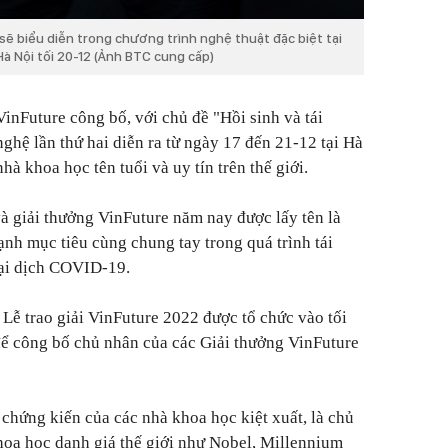
 sẽ biểu diễn trong chương trình nghệ thuật đặc biệt tại
 Hà Nội tối 20-12 (Ảnh BTC cung cấp)
inFuture công bố, với chủ đề "Hồi sinh và tái
nghệ lần thứ hai diễn ra từ ngày 17 đến 21-12 tại Hà
hà khoa học tên tuổi và uy tín trên thế giới.
à giải thưởng VinFuture năm nay được lấy tên là
mạnh mục tiêu cùng chung tay trong quá trình tái
 đại dịch COVID-19.
 Lễ trao giải VinFuture 2022 được tổ chức vào tối
để công bố chủ nhân của các Giải thưởng VinFuture
 chứng kiến của các nhà khoa học kiệt xuất, là chủ
hoa học danh giá thế giới như Nobel, Millennium