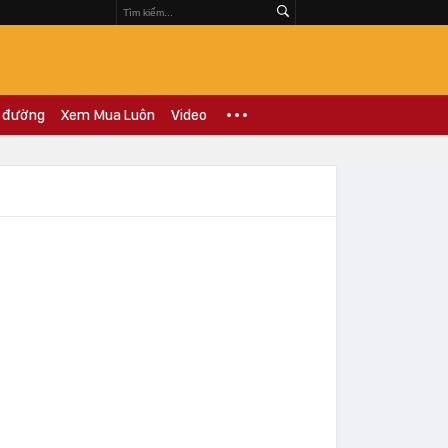
 đường
Xem Mua Luôn
Video