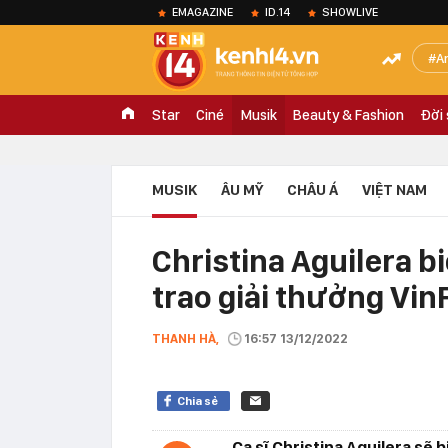
EMAGAZINE
ID.14
SHOWLIVE
A
Star
Ciné
Musik
Beauty & Fashion
Đời
MUSIK
ÂU MỸ
CHÂU Á
VIỆT NAM
Christina Aguilera bi
trao giải thưởng Vin
THANH HÀ,
16:57 13/12/2022
Chia sẻ
Ca sĩ Christina Aguilera sẽ 