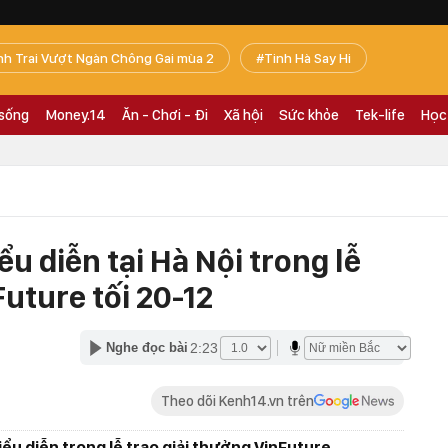
nh Trai Vượt Ngàn Chông Gai mùa 2
Tinh Hà Say Hi
 sống
Money.14
Ăn - Chơi - Đi
Xã hội
Sức khỏe
Tek-life
Học
ểu diễn tại Hà Nội trong lễ
Future tối 20-12
2:23
Nghe đọc bài
Theo dõi Kenh14.vn trên
biểu diễn trong lễ trao giải thưởng VinFuture