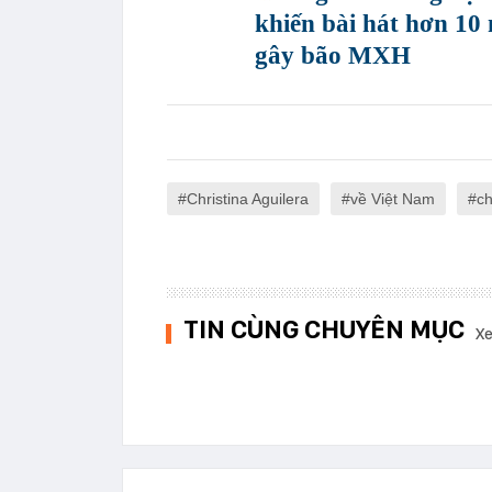
khiến bài hát hơn 10
gây bão MXH
Christina Aguilera
về Việt Nam
ch
TIN CÙNG CHUYÊN MỤC
Xe