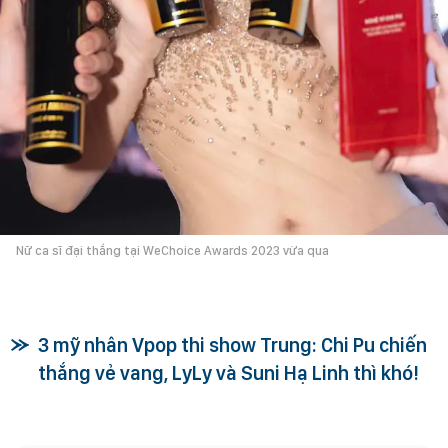
Nữ ca sĩ đại thắng tại WeChoice Awards 2023 vừa qua
3 mỹ nhân Vpop thi show Trung: Chi Pu chiến
thắng vẻ vang, LyLy và Suni Hạ Linh thì khó!