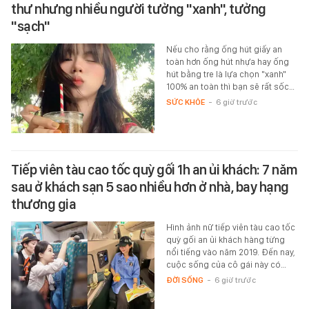
thư nhưng nhiều người tưởng "xanh", tưởng
"sạch"
Nếu cho rằng ống hút giấy an
toàn hơn ống hút nhựa hay ống
hút bằng tre là lựa chọn "xanh"
100% an toàn thì bạn sẽ rất sốc…
SỨC KHỎE
-
6 giờ trước
Tiếp viên tàu cao tốc quỳ gối 1h an ủi khách: 7 năm
sau ở khách sạn 5 sao nhiều hơn ở nhà, bay hạng
thương gia
Hình ảnh nữ tiếp viên tàu cao tốc
quỳ gối an ủi khách hàng từng
nổi tiếng vào năm 2019. Đến nay,
cuộc sống của cô gái này có…
ĐỜI SỐNG
-
6 giờ trước