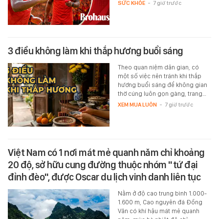
SỨC KHỎE
-
7 giờ trước
3 điều không làm khi thắp hương buổi sáng
Theo quan niệm dân gian, có
một số việc nên tránh khi thắp
hương buổi sáng để không gian
thờ cúng luôn gọn gàng, trang…
XEM MUA LUÔN
-
7 giờ trước
Việt Nam có 1 nơi mát mẻ quanh năm chỉ khoảng
20 độ, sở hữu cung đường thuộc nhóm "tứ đại
đỉnh đèo", được Oscar du lịch vinh danh liên tục
Nằm ở độ cao trung bình 1.000-
1.600 m, Cao nguyên đá Đồng
Văn có khí hậu mát mẻ quanh