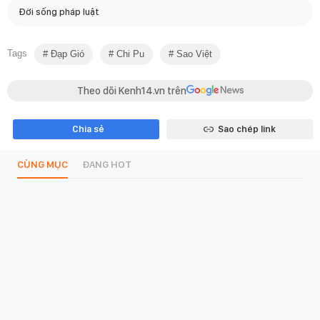
Đời sống pháp luật
Tags
Đạp Gió
Chi Pu
Sao Việt
Theo dõi Kenh14.vn trên
Chia sẻ
Sao chép link
CÙNG MỤC
ĐANG HOT