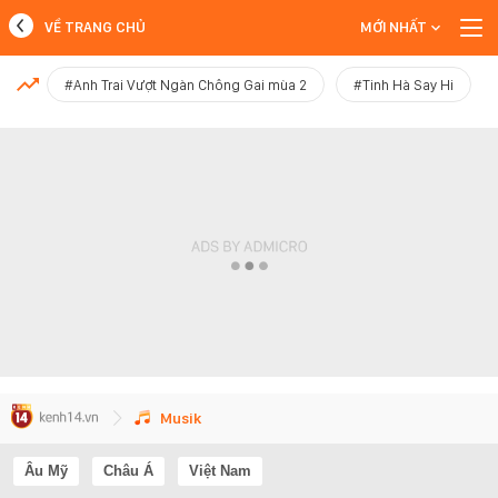
VỀ TRANG CHỦ
MỚI NHẤT
MỚI NHẤT
#Anh Trai Vượt Ngàn Chông Gai mùa 2
#Tinh Hà Say Hi
Xem thêm
Musik
Âu Mỹ
Châu Á
Việt Nam