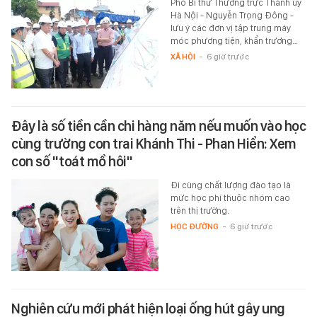
Phó Bí thư Thường trực Thành ủy
Hà Nội - Nguyễn Trọng Đông -
lưu ý các đơn vị tập trung máy
móc phương tiện, khẩn trương…
XÃ HỘI
-
6 giờ trước
Đây là số tiền cần chi hàng năm nếu muốn vào học
cùng trường con trai Khánh Thi - Phan Hiển: Xem
con số "toát mồ hôi"
Đi cùng chất lượng đào tạo là
mức học phí thuộc nhóm cao
trên thị trường.
HỌC ĐƯỜNG
-
6 giờ trước
Nghiên cứu mới phát hiện loại ống hút gây ung