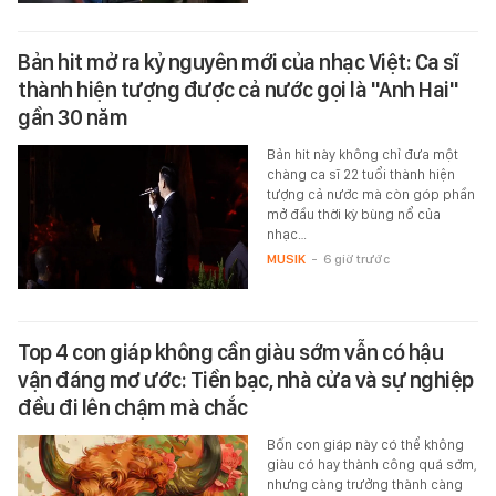
Bản hit mở ra kỷ nguyên mới của nhạc Việt: Ca sĩ
thành hiện tượng được cả nước gọi là "Anh Hai"
gần 30 năm
Bản hit này không chỉ đưa một
chàng ca sĩ 22 tuổi thành hiện
tượng cả nước mà còn góp phần
mở đầu thời kỳ bùng nổ của
nhạc…
MUSIK
-
6 giờ trước
Top 4 con giáp không cần giàu sớm vẫn có hậu
vận đáng mơ ước: Tiền bạc, nhà cửa và sự nghiệp
đều đi lên chậm mà chắc
Bốn con giáp này có thể không
giàu có hay thành công quá sớm,
nhưng càng trưởng thành càng