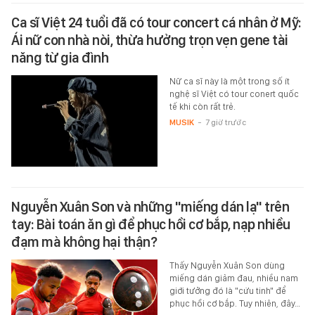
Ca sĩ Việt 24 tuổi đã có tour concert cá nhân ở Mỹ:
Ái nữ con nhà nòi, thừa hưởng trọn vẹn gene tài
năng từ gia đình
Nữ ca sĩ này là một trong số ít
nghệ sĩ Việt có tour conert quốc
tế khi còn rất trẻ.
MUSIK
-
7 giờ trước
Nguyễn Xuân Son và những "miếng dán lạ" trên
tay: Bài toán ăn gì để phục hồi cơ bắp, nạp nhiều
đạm mà không hại thận?
Thấy Nguyễn Xuân Son dùng
miếng dán giảm đau, nhiều nam
giới tưởng đó là "cứu tinh" để
phục hồi cơ bắp. Tuy nhiên, đây…