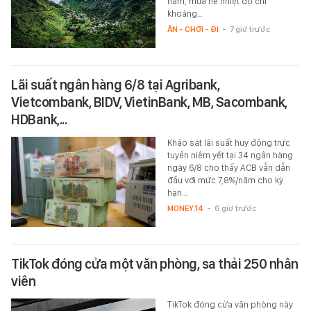
năm, mùa hè nhiệt độ chỉ
khoảng…
ĂN - CHƠI - ĐI
-
7 giờ trước
Lãi suất ngân hàng 6/8 tại Agribank,
Vietcombank, BIDV, VietinBank, MB, Sacombank,
HDBank,...
Khảo sát lãi suất huy động trực
tuyến niêm yết tại 34 ngân hàng
ngày 6/8 cho thấy ACB vẫn dẫn
đầu với mức 7,8%/năm cho kỳ
hạn…
MONEY.14
-
6 giờ trước
TikTok đóng cửa một văn phòng, sa thải 250 nhân
viên
TikTok đóng cửa văn phòng này