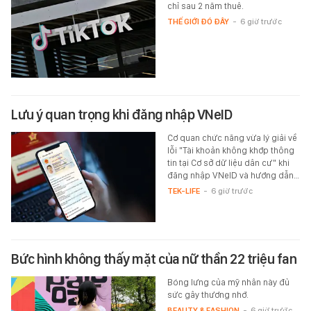
chỉ sau 2 năm thuê.
THẾ GIỚI ĐÓ ĐÂY
-
6 giờ trước
Lưu ý quan trọng khi đăng nhập VNeID
Cơ quan chức năng vừa lý giải về
lỗi "Tài khoản không khớp thông
tin tại Cơ sở dữ liệu dân cư" khi
đăng nhập VNeID và hướng dẫn…
TEK-LIFE
-
6 giờ trước
Bức hình không thấy mặt của nữ thần 22 triệu fan
Bóng lưng của mỹ nhân này đủ
sức gây thương nhớ.
BEAUTY & FASHION
-
6 giờ trước