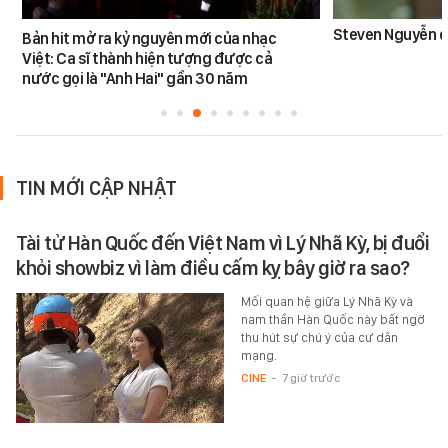
Steven Nguyễn dừ
Bản hit mở ra kỷ nguyên mới của nhạc
Việt: Ca sĩ thành hiện tượng được cả
nước gọi là "Anh Hai" gần 30 năm
TIN MỚI CẬP NHẬT
Tài tử Hàn Quốc đến Việt Nam vì Lý Nhã Kỳ, bị đuổi
khỏi showbiz vì làm điều cấm kỵ bây giờ ra sao?
Mối quan hệ giữa Lý Nhã Kỳ và
nam thần Hàn Quốc này bất ngờ
thu hút sự chú ý của cư dân
mạng.
CINE
-
7 giờ trước