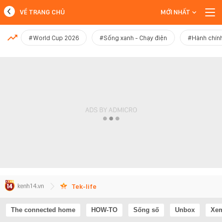
VỀ TRANG CHỦ
MỚI NHẤT
MỚI NHẤT
#World Cup 2026
#Sống xanh - Chạy điện
#Hành chính
Xem thêm
Tek-life
The connected home
HOW-TO
Sống số
Unbox
Xem