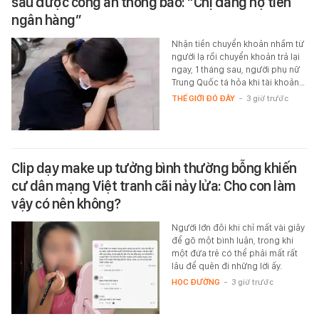
sau được công an thông báo: “Chị đang nợ tiền
ngân hàng”
Nhận tiền chuyển khoản nhầm từ
người lạ rồi chuyển khoản trả lại
ngay, 1 tháng sau, người phụ nữ
Trung Quốc tá hỏa khi tài khoản…
THẾ GIỚI ĐÓ ĐÂY
-
3 giờ trước
Clip dạy make up tưởng bình thường bỗng khiến
cư dân mạng Việt tranh cãi nảy lửa: Cho con làm
vậy có nên không?
Người lớn đôi khi chỉ mất vài giây
để gõ một bình luận, trong khi
một đứa trẻ có thể phải mất rất
lâu để quên đi những lời ấy.
HỌC ĐƯỜNG
-
3 giờ trước