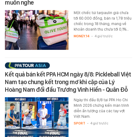
muốn nghe
Một chiếc túi tarpaulin giá chưa
tới 60.000 đồng, bán ra 1,78 triệu
chiếc trong 18 tháng, mang về
khoản doanh thu chưa tới 0,1%…
MONEY.14
-
4 giờ trước
Kết quả bán kết PPA HCM ngày 8/8: Pickleball Việt
Nam tạo chung kết trong mơ khi cặp của Lý
Hoàng Nam đối đầu Trương Vinh Hiển - Quân Đỗ
Ngày thi đấu 8/8 tại PPA Ho Chi
Minh 2026 chứng kiến màn trình
diễn ấn tượng của các tay vợt
Việt Nam.
SPORT
-
4 giờ trước