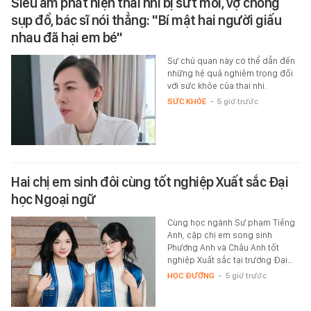
Siêu âm phát hiện thai nhi bị sứt môi, vợ chồng
sụp đổ, bác sĩ nói thẳng: "Bí mật hai người giấu
nhau đã hại em bé"
Sự chủ quan này có thể dẫn đến
những hệ quả nghiêm trọng đối
với sức khỏe của thai nhi.
SỨC KHỎE
-
5 giờ trước
Hai chị em sinh đôi cùng tốt nghiệp Xuất sắc Đại
học Ngoại ngữ
Cùng học ngành Sư phạm Tiếng
Anh, cặp chị em song sinh
Phương Anh và Châu Anh tốt
nghiệp Xuất sắc tại trường Đại…
HỌC ĐƯỜNG
-
5 giờ trước