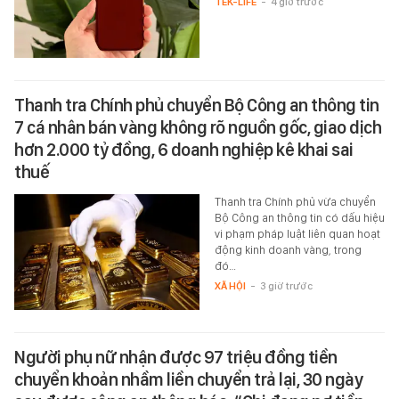
TEK-LIFE
-
4 giờ trước
Thanh tra Chính phủ chuyển Bộ Công an thông tin
7 cá nhân bán vàng không rõ nguồn gốc, giao dịch
hơn 2.000 tỷ đồng, 6 doanh nghiệp kê khai sai
thuế
Thanh tra Chính phủ vừa chuyển
Bộ Công an thông tin có dấu hiệu
vi phạm pháp luật liên quan hoạt
động kinh doanh vàng, trong
đó…
XÃ HỘI
-
3 giờ trước
Người phụ nữ nhận được 97 triệu đồng tiền
chuyển khoản nhầm liền chuyển trả lại, 30 ngày