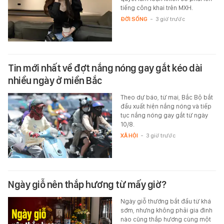
tiếng công khai trên MXH.
ĐỜI SỐNG
-
3 giờ trước
Tin mới nhất về đợt nắng nóng gay gắt kéo dài
nhiều ngày ở miền Bắc
Theo dự báo, từ mai, Bắc Bộ bắt
đầu xuất hiện nắng nóng và tiếp
tục nắng nóng gay gắt từ ngày
10/8.
XÃ HỘI
-
3 giờ trước
Ngày giỗ nên thắp hương từ mấy giờ?
Ngày giỗ thường bắt đầu từ khá
sớm, nhưng không phải gia đình
nào cũng thắp hương cùng một