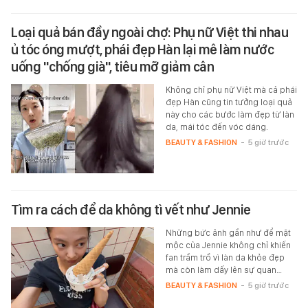
Loại quả bán đầy ngoài chợ: Phụ nữ Việt thi nhau
ủ tóc óng mượt, phái đẹp Hàn lại mê làm nước
uống "chống già", tiêu mỡ giảm cân
Không chỉ phụ nữ Việt mà cả phái
đẹp Hàn cũng tin tưởng loại quả
này cho các bước làm đẹp từ làn
da, mái tóc đến vóc dáng.
BEAUTY & FASHION
-
5 giờ trước
Tìm ra cách để da không tì vết như Jennie
Những bức ảnh gần như để mặt
mộc của Jennie không chỉ khiến
fan trầm trồ vì làn da khỏe đẹp
mà còn làm dấy lên sự quan…
BEAUTY & FASHION
-
5 giờ trước