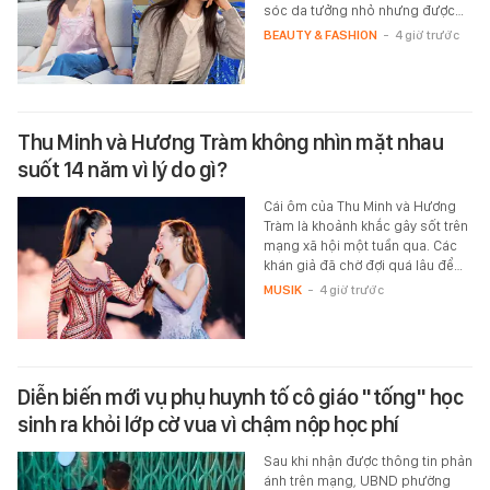
sóc da tưởng nhỏ nhưng được…
BEAUTY & FASHION
-
4 giờ trước
Thu Minh và Hương Tràm không nhìn mặt nhau
suốt 14 năm vì lý do gì?
Cái ôm của Thu Minh và Hương
Tràm là khoảnh khắc gây sốt trên
mạng xã hội một tuần qua. Các
khán giả đã chờ đợi quá lâu để…
MUSIK
-
4 giờ trước
Diễn biến mới vụ phụ huynh tố cô giáo "tống" học
sinh ra khỏi lớp cờ vua vì chậm nộp học phí
Sau khi nhận được thông tin phản
ánh trên mạng, UBND phường