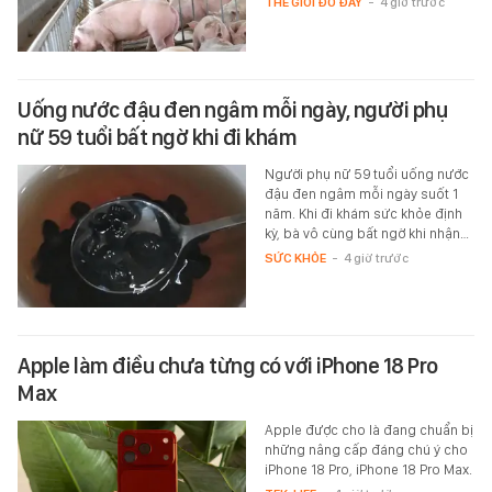
THẾ GIỚI ĐÓ ĐÂY
-
4 giờ trước
Uống nước đậu đen ngâm mỗi ngày, người phụ
nữ 59 tuổi bất ngờ khi đi khám
Người phụ nữ 59 tuổi uống nước
đậu đen ngâm mỗi ngày suốt 1
năm. Khi đi khám sức khỏe định
kỳ, bà vô cùng bất ngờ khi nhận…
SỨC KHỎE
-
4 giờ trước
Apple làm điều chưa từng có với iPhone 18 Pro
Max
Apple được cho là đang chuẩn bị
những nâng cấp đáng chú ý cho
iPhone 18 Pro, iPhone 18 Pro Max.