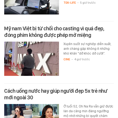
TEK-LIFE
-
5 giờ trước
Mỹ nam Việt bị từ chối cho casting vì quá đẹp,
đóng phim không được phép mở miệng
Xuyên suốt sự nghiệp diễn xuất,
anh chàng gặp không ít những
khó khăn "dở khóc dở cười".
CINE
-
4 giờ trước
Cách uống nước hay giúp người đẹp 5x trẻ như
mới ngoài 30
Ở tuổi 52, Oh Na Ra vẫn giữ được
làn da căng mịn đáng ngưỡng
mộ nhờ những bí quyết chăm