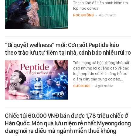
Thanh Khê đã tiến hành kiểm tra
lớp học cờ vua.
HỌC ĐƯỜNG
-
4 giờ trước
“Bí quyết wellness” mới: Cơn sốt Peptide kéo
theo trào lưu tự tiêm tại nhà, cảnh báo nhiều rủi ro
Trên mạng xã hội, không khó bắt
gặp những lời quảng cáo về các
loại peptide có khả năng hỗ trợ
giảm cân, xây dựng cơ bắp,…
SỨC KHỎE
-
4 giờ trước
Chiếc túi 60.000 VNĐ bán được 1,78 triệu chiếc ở
Hàn Quốc: Món quà lưu niệm rẻ nhất Myeongdong
đang nói ra điều mà ngành miễn thuế không