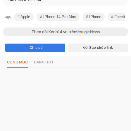
Tags
Apple
IPhone 14 Pro Max
IPhone
Facetime
Theo dõi Kenh14.vn trên
Chia sẻ
Sao chép link
CÙNG MỤC
ĐANG HOT