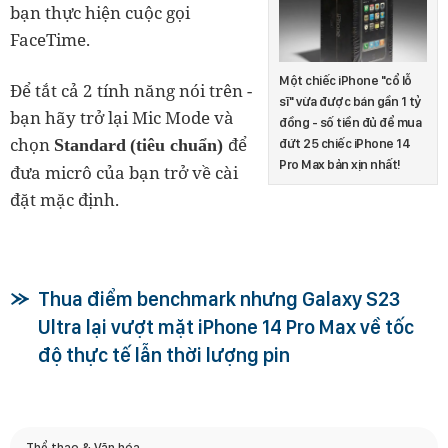
bạn thực hiện cuộc gọi
FaceTime.
Một chiếc iPhone "cổ lỗ
Để tắt cả 2 tính năng nói trên -
sĩ" vừa được bán gần 1 tỷ
bạn hãy trở lại Mic Mode và
đồng - số tiền đủ để mua
chọn
để
Standard
(tiêu chuẩn)
đứt 25 chiếc iPhone 14
Pro Max bản xịn nhất!
đưa micrô của bạn trở về cài
đặt mặc định.
Thua điểm benchmark nhưng Galaxy S23
Ultra lại vượt mặt iPhone 14 Pro Max về tốc
độ thực tế lẫn thời lượng pin
Thể thao & Văn hóa