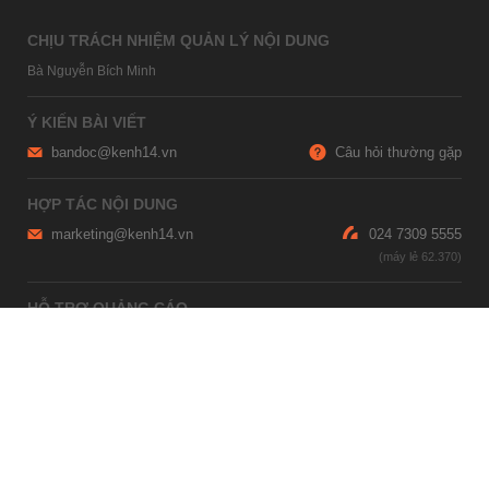
CHỊU TRÁCH NHIỆM QUẢN LÝ NỘI DUNG
Bà Nguyễn Bích Minh
Ý KIẾN BÀI VIẾT
bandoc@kenh14.vn
Câu hỏi thường gặp
HỢP TÁC NỘI DUNG
marketing@kenh14.vn
024 7309 5555
HỖ TRỢ QUẢNG CÁO
giaitrixahoi@admicro.vn
02473007108
TRỤ SỞ HÀ NỘI
Tầng 21, Tòa nhà Center Building, Hapulico Complex, Số 01, phố
Nguyễn Huy Tưởng, phường Thanh Xuân, thành phố Hà Nội