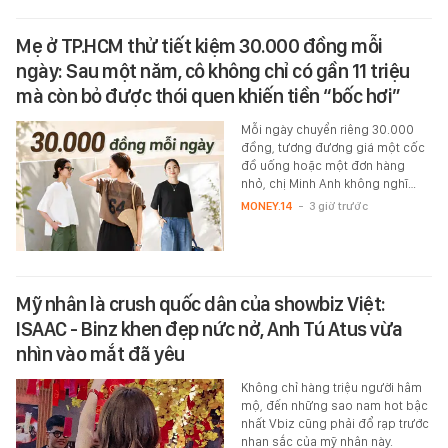
Mẹ ở TP.HCM thử tiết kiệm 30.000 đồng mỗi
ngày: Sau một năm, cô không chỉ có gần 11 triệu
mà còn bỏ được thói quen khiến tiền “bốc hơi”
Mỗi ngày chuyển riêng 30.000
đồng, tương đương giá một cốc
đồ uống hoặc một đơn hàng
nhỏ, chị Minh Anh không nghĩ…
MONEY.14
-
3 giờ trước
Mỹ nhân là crush quốc dân của showbiz Việt:
ISAAC - Binz khen đẹp nức nở, Anh Tú Atus vừa
nhìn vào mắt đã yêu
Không chỉ hàng triệu người hâm
mộ, đến những sao nam hot bậc
nhất Vbiz cũng phải đổ rạp trước
nhan sắc của mỹ nhân này.