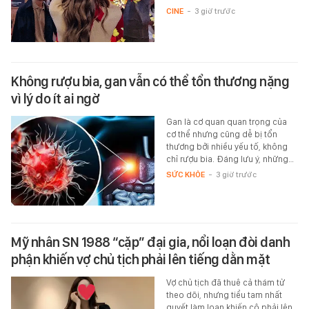
CINE
-
3 giờ trước
Không rượu bia, gan vẫn có thể tổn thương nặng
vì lý do ít ai ngờ
Gan là cơ quan quan trọng của
cơ thể nhưng cũng dễ bị tổn
thương bởi nhiều yếu tố, không
chỉ rượu bia. Đáng lưu ý, những…
SỨC KHỎE
-
3 giờ trước
Mỹ nhân SN 1988 “cặp” đại gia, nổi loạn đòi danh
phận khiến vợ chủ tịch phải lên tiếng dằn mặt
Vợ chủ tịch đã thuê cả thám tử
theo dõi, nhưng tiểu tam nhất
quyết làm loạn khiến cô phải lên