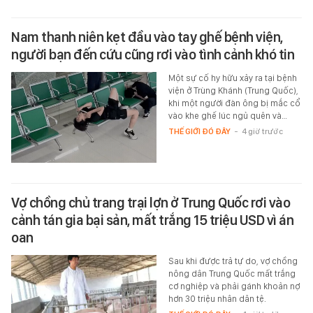
Nam thanh niên kẹt đầu vào tay ghế bệnh viện,
người bạn đến cứu cũng rơi vào tình cảnh khó tin
Một sự cố hy hữu xảy ra tại bệnh
viện ở Trùng Khánh (Trung Quốc),
khi một người đàn ông bị mắc cổ
vào khe ghế lúc ngủ quên và…
THẾ GIỚI ĐÓ ĐÂY
-
4 giờ trước
Vợ chồng chủ trang trại lợn ở Trung Quốc rơi vào
cảnh tán gia bại sản, mất trắng 15 triệu USD vì án
oan
Sau khi được trả tự do, vợ chồng
nông dân Trung Quốc mất trắng
cơ nghiệp và phải gánh khoản nợ
hơn 30 triệu nhân dân tệ.