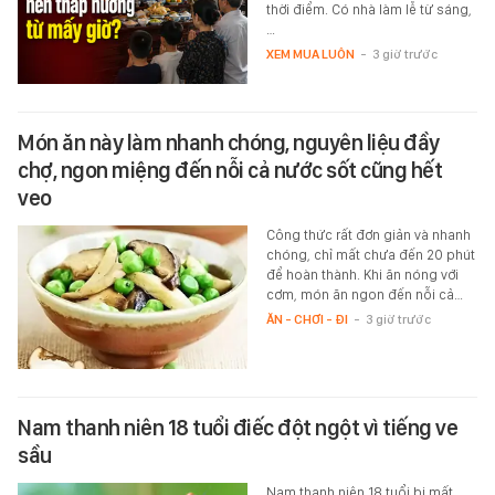
thời điểm. Có nhà làm lễ từ sáng,
…
XEM MUA LUÔN
-
3 giờ trước
Món ăn này làm nhanh chóng, nguyên liệu đầy
chợ, ngon miệng đến nỗi cả nước sốt cũng hết
veo
Công thức rất đơn giản và nhanh
chóng, chỉ mất chưa đến 20 phút
để hoàn thành. Khi ăn nóng với
cơm, món ăn ngon đến nỗi cả…
ĂN - CHƠI - ĐI
-
3 giờ trước
Nam thanh niên 18 tuổi điếc đột ngột vì tiếng ve
sầu
Nam thanh niên 18 tuổi bị mất