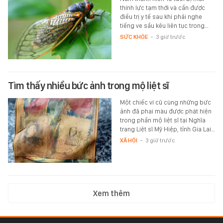
thính lực tạm thời và cần được
điều trị y tế sau khi phải nghe
tiếng ve sầu kêu liên tục trong…
SỨC KHỎE
-
3 giờ trước
Tìm thấy nhiều bức ảnh trong mộ liệt sĩ
Một chiếc ví cũ cùng những bức
ảnh đã phai màu được phát hiện
trong phần mộ liệt sĩ tại Nghĩa
trang Liệt sĩ Mỹ Hiệp, tỉnh Gia Lai…
XÃ HỘI
-
3 giờ trước
Xem thêm