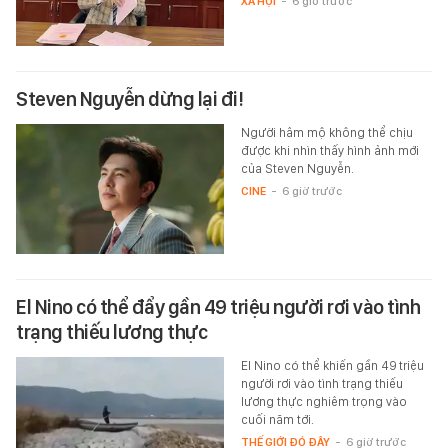
XÃ HỘI
-
6 giờ trước
Steven Nguyễn dừng lại đi!
Người hâm mộ không thể chịu
được khi nhìn thấy hình ảnh mới
của Steven Nguyễn.
CINE
-
6 giờ trước
El Nino có thể đẩy gần 49 triệu người rơi vào tình
trạng thiếu lương thực
El Nino có thể khiến gần 49 triệu
người rơi vào tình trạng thiếu
lương thực nghiêm trọng vào
cuối năm tới.
THẾ GIỚI ĐÓ ĐÂY
-
6 giờ trước