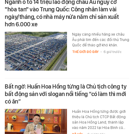
Ngành ô tô 14 triệu lao động châu Âu nguy cơ
"hòa tan" vào Trung Quốc: Công nhân làm vài
ngày/tháng, có nhà máy nửa năm chỉ sản xuất
hơn 6.000 xe
Ngày càng nhiều hãng xe châu
Âu phải tìm đến các đối thủ Trung
Quốc để tháo gỡ khó khăn.
THẾ GIỚI ĐÓ ĐÂY
-
6 giờ trước
Bất ngờ: Huấn Hoa Hồng từng là Chủ tịch công ty
bất động sản với slogan nổi tiếng “có làm thì mới
có ăn”
Huấn Hoa Hồng từng được giới
thiệu là Chủ tịch CTCP Bất động
sản Hoa Hồng Land, thành lập
vào năm 2022 tại Hòa Bình cũ…