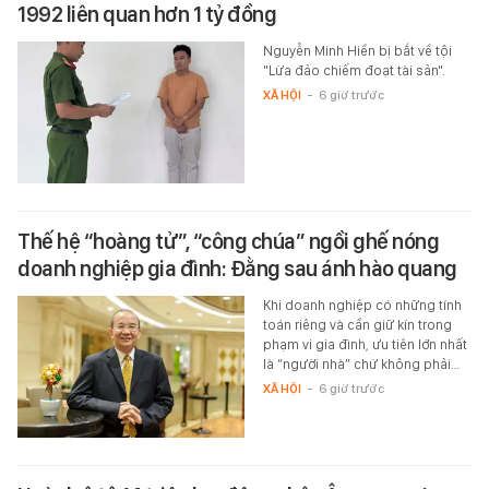
1992 liên quan hơn 1 tỷ đồng
Nguyễn Minh Hiền bị bắt về tội
"Lừa đảo chiếm đoạt tài sản".
XÃ HỘI
-
6 giờ trước
Thế hệ “hoàng tử”, “công chúa” ngồi ghế nóng
doanh nghiệp gia đình: Đằng sau ánh hào quang
Khi doanh nghiệp có những tính
toán riêng và cần giữ kín trong
phạm vi gia đình, ưu tiên lớn nhất
là “người nhà” chứ không phải…
XÃ HỘI
-
6 giờ trước