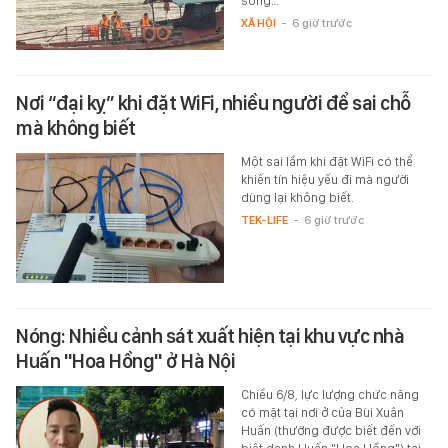
sông…
XÃ HỘI
-
6 giờ trước
Nơi “đại kỵ” khi đặt WiFi, nhiều người để sai chỗ
mà không biết
Một sai lầm khi đặt WiFi có thể
khiến tín hiệu yếu đi mà người
dùng lại không biết.
TEK-LIFE
-
6 giờ trước
Nóng: Nhiều cảnh sát xuất hiện tại khu vực nhà
Huấn "Hoa Hồng" ở Hà Nội
Chiều 6/8, lực lượng chức năng
có mặt tại nơi ở của Bùi Xuân
Huấn (thường được biết đến với