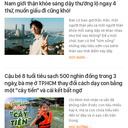
Nam giới thận khỏe sáng dậy thường lộ ngay 4
thứ, muốn giấu đi cũng khó!
Bạn có bao giờ thắc mắc, một
người thận yếu và một người thận
khỏe mỗi sáng dậy sẽ khác nhau
như thế nào không? Để ý một
chút, bạn có thể "tóm sống"
những dấu hiệu sớm của bệnh
thận vào thời điểm này đấy.
SỨC KHỎE
-
Cậu bé 8 tuổi tiêu sạch 500 nghìn đồng trong 3
ngày, bà mẹ ở TP.HCM thay đổi cách dạy con bằng
một "cây tiền" và cái kết bất ngờ
Chị Minh Anh nhận ra vấn đề
không nằm ở việc con tiêu nhiều
hay ít, mà là con chưa hiểu tiền
đến từ đâu và vì sao cần trân
trọng.
HỌC ĐƯỜNG
-