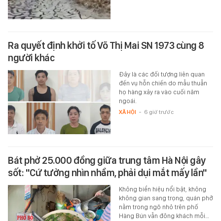
Ra quyết định khởi tố Võ Thị Mai SN 1973 cùng 8
người khác
Đây là các đối tượng liên quan
đến vụ hỗn chiến do mẫu thuẫn
họ hàng xảy ra vào cuối năm
ngoái.
XÃ HỘI
-
6 giờ trước
Bát phở 25.000 đồng giữa trung tâm Hà Nội gây
sốt: "Cứ tưởng nhìn nhầm, phải dụi mắt mấy lần"
Không biển hiệu nổi bật, không
không gian sang trọng, quán phở
nằm trong ngõ nhỏ trên phố
Hàng Bún vẫn đông khách mỗi…