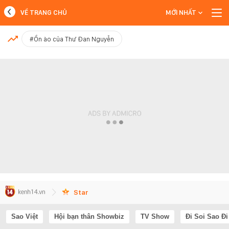
VỀ TRANG CHỦ
MỚI NHẤT
MỚI NHẤT
#Ồn ào của Thư Đan Nguyễn
Xem thêm
Star
Sao Việt
Hội bạn thân Showbiz
TV Show
Đi Soi Sao Đi