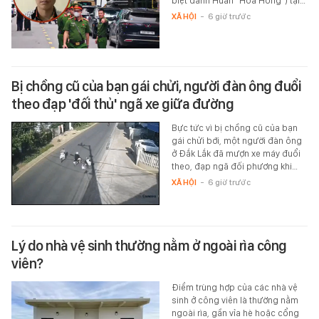
biệt danh Huấn "Hoa Hồng") tại…
XÃ HỘI
-
6 giờ trước
Bị chồng cũ của bạn gái chửi, người đàn ông đuổi
theo đạp 'đối thủ' ngã xe giữa đường
Bực tức vì bị chồng cũ của bạn
gái chửi bới, một người đàn ông
ở Đắk Lắk đã mượn xe máy đuổi
theo, đạp ngã đối phương khi…
XÃ HỘI
-
6 giờ trước
Lý do nhà vệ sinh thường nằm ở ngoài rìa công
viên?
Điểm trùng hợp của các nhà vệ
sinh ở công viên là thường nằm
ngoài rìa, gần vỉa hè hoặc cổng