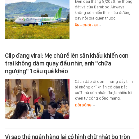
Đến đầu tháng 8/2026, hệ thống
đặt vé của Bamboo Airways
không còn hiển thị nhiều đường
bay nội địa quen thuộc.
ĂN - CHƠI - ĐI
-
Clip đang viral: Mẹ chú rể lên sân khấu khiến con
trai không dám quay đầu nhìn, anh "chữa
ngượng" 1 câu quá khéo
Cách đáp dí dỏm nhưng đầy tinh
tế không chỉ khiến cô dâu bật
cười mà còn nhận được nhiều lời
khen từ cộng đồng mạng.
ĐỜI SỐNG
-
Vì sao thẻ ngân hàng lại có hình chữ nhật bo tròn