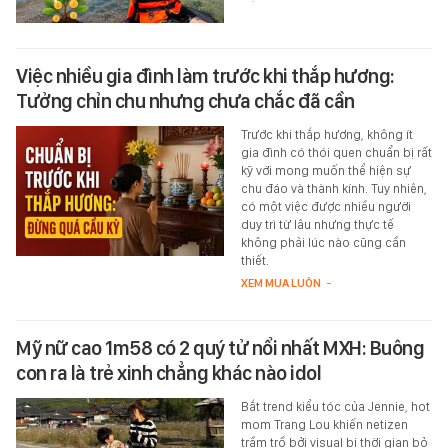
Việc nhiều gia đình làm trước khi thắp hương:
Tưởng chỉn chu nhưng chưa chắc đã cần
Trước khi thắp hương, không ít
gia đình có thói quen chuẩn bị rất
kỹ với mong muốn thể hiện sự
chu đáo và thành kính. Tuy nhiên,
có một việc được nhiều người
duy trì từ lâu nhưng thực tế
không phải lúc nào cũng cần
thiết.
XEM MUA LUÔN
-
Mỹ nữ cao 1m58 có 2 quý tử nổi nhất MXH: Buông
con ra là trẻ xinh chẳng khác nào idol
Bắt trend kiểu tóc của Jennie, hot
mom Trang Lou khiến netizen
trầm trồ bởi visual bị thời gian bỏ