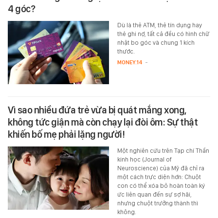
4 góc?
Dù là thẻ ATM, thẻ tín dụng hay
thẻ ghi nợ, tất cả đều có hình chữ
nhật bo góc và chung 1 kích
thước.
MONEY.14
-
Vì sao nhiều đứa trẻ vừa bị quát mắng xong,
không tức giận mà còn chạy lại đòi ôm: Sự thật
khiến bố mẹ phải lặng người!
Một nghiên cứu trên Tạp chí Thần
kinh học (Journal of
Neuroscience) của Mỹ đã chỉ ra
một cách trực diện hơn: Chuột
con có thể xóa bỏ hoàn toàn ký
ức liên quan đến sự sợ hãi,
nhưng chuột trưởng thành thì
không.