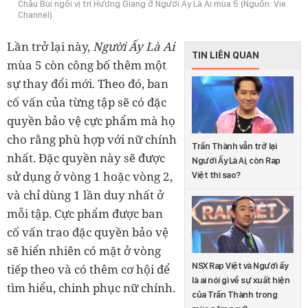
Châu Bùi ngồi vị trí Hương Giang ở Người Ấy Là Ai
mùa 5 (Nguồn: Vie
Channel)
Lần trở lại này,
Người Ấy Là Ai
TIN LIÊN QUAN
mùa 5 còn công bố thêm một
sự thay đổi mới. Theo đó, ban
cố vấn của từng tập sẽ có đặc
quyền bảo vệ cực phẩm mà họ
cho rằng phù hợp với nữ chính
Trấn Thành vẫn trở lại
nhất. Đặc quyền này sẽ được
Người Ấy Là Ai, còn Rap
sử dụng ở vòng 1 hoặc vòng 2,
Việt thì sao?
và chỉ dùng 1 lần duy nhất ở
mỗi tập. Cực phẩm được ban
cố vấn trao đặc quyền bảo vệ
sẽ hiển nhiên có mặt ở vòng
NSX Rap Việt và Người ấy
tiếp theo và có thêm cơ hội để
là ai nói gì về sự xuất hiện
tìm hiểu, chinh phục nữ chính.
của Trấn Thành trong