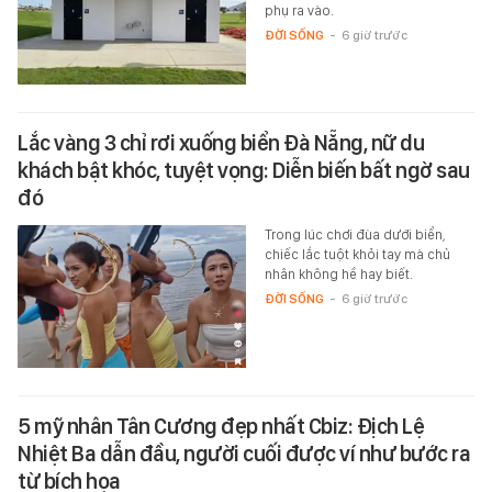
phụ ra vào.
ĐỜI SỐNG
-
6 giờ trước
Lắc vàng 3 chỉ rơi xuống biển Đà Nẵng, nữ du
khách bật khóc, tuyệt vọng: Diễn biến bất ngờ sau
đó
Trong lúc chơi đùa dưới biển,
chiếc lắc tuột khỏi tay mà chủ
nhân không hề hay biết.
ĐỜI SỐNG
-
6 giờ trước
5 mỹ nhân Tân Cương đẹp nhất Cbiz: Địch Lệ
Nhiệt Ba dẫn đầu, người cuối được ví như bước ra
từ bích họa