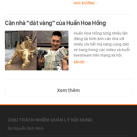
HỌC ĐƯỜNG
-
Căn nhà "dát vàng" của Huấn Hoa Hồng
Huấn Hoa Hồng từng nhiều lần
đăng tải hình ảnh căn nhà với
nhiều chi tiết mạ vàng cùng dàn
xe sang trong các video và buổi
livestream trên mạng xã hội.
XÃ HỘI
-
Xem thêm
CHỊU TRÁCH NHIỆM QUẢN LÝ NỘI DUNG
Bà Nguyễn Bích Minh