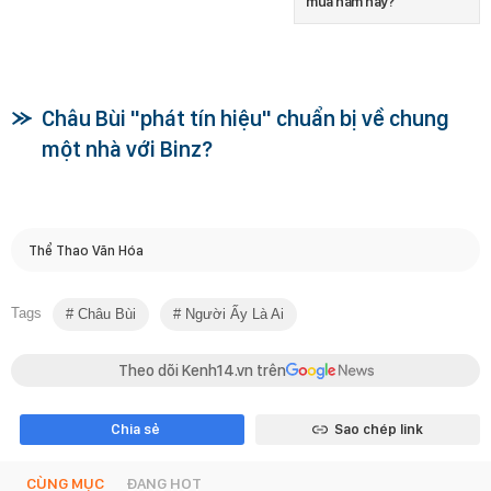
mùa năm nay?
Châu Bùi "phát tín hiệu" chuẩn bị về chung
một nhà với Binz?
Thể Thao Văn Hóa
Tags
Châu Bùi
Người Ấy Là Ai
Theo dõi Kenh14.vn trên
Chia sẻ
Sao chép link
CÙNG MỤC
ĐANG HOT