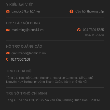
Ý KIẾN BÀI VIẾT
bandoc@kenh14.vn
Câu hỏi thường gặp
HỢP TÁC NỘI DUNG
marketing@kenh14.vn
024 7309 5555
HỖ TRỢ QUẢNG CÁO
giaitrixahoi@admicro.vn
02473007108
TRỤ SỞ HÀ NỘI
Tầng 21, Tòa nhà Center Building, Hapulico Complex, Số 01, phố
Nguyễn Huy Tưởng, phường Thanh Xuân, thành phố Hà Nội
TRỤ SỞ TP.HỒ CHÍ MINH
Tầng 4, Tòa nhà 123, số 127 Võ Văn Tần, Phường Xuân Hòa, TPHCM