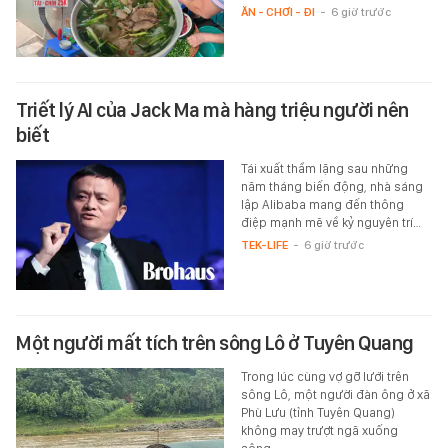
ĂN - CHƠI - ĐI
-
6 giờ trước
Triết lý AI của Jack Ma mà hàng triệu người nên
biết
Tái xuất thầm lặng sau những
năm tháng biến động, nhà sáng
lập Alibaba mang đến thông
điệp mạnh mẽ về kỷ nguyên trí…
TEK-LIFE
-
6 giờ trước
Một người mất tích trên sông Lô ở Tuyên Quang
Trong lúc cùng vợ gỡ lưới trên
sông Lô, một người đàn ông ở xã
Phù Lưu (tỉnh Tuyên Quang)
không may trượt ngã xuống