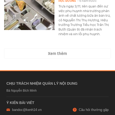
HỌC ĐƯỜNG
- 6 năm trước
Trưa ngày 3/11, liên quan đến sự
việc phụ huynh nhà trường phản
ánh về chất lượng bữa ăn bán trú,
cô Nguyễn Thị Thu Hương, Hiệu
trưởng Trường Tiểu học Trần Thị
Bưởi (Quận 9) đã nhận trách
nhiệm và xin lỗi phụ huynh.
Xem thêm
CHỊU TRÁCH NHIỆM QUẢN LÝ NỘI DUNG
Bà Nguyễn Bích Minh
Ý KIẾN BÀI VIẾT
bandoc@kenh14.vn
Câu hỏi thường gặp