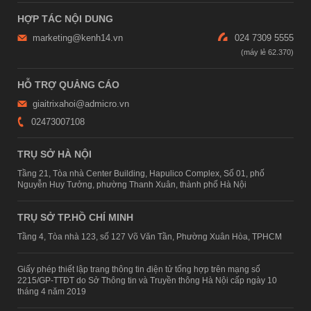
HỢP TÁC NỘI DUNG
marketing@kenh14.vn
024 7309 5555
HỖ TRỢ QUẢNG CÁO
giaitrixahoi@admicro.vn
02473007108
TRỤ SỞ HÀ NỘI
Tầng 21, Tòa nhà Center Building, Hapulico Complex, Số 01, phố
Nguyễn Huy Tưởng, phường Thanh Xuân, thành phố Hà Nội
TRỤ SỞ TP.HỒ CHÍ MINH
Tầng 4, Tòa nhà 123, số 127 Võ Văn Tần, Phường Xuân Hòa, TPHCM
Giấy phép thiết lập trang thông tin điện tử tổng hợp trên mạng số
2215/GP-TTĐT do Sở Thông tin và Truyền thông Hà Nội cấp ngày 10
tháng 4 năm 2019