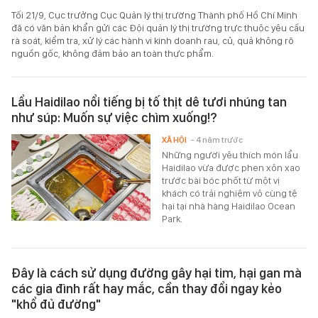
Tối 21/9, Cục trưởng Cục Quản lý thị trường Thành phố Hồ Chí Minh
đã có văn bản khẩn gửi các Đội quản lý thị trường trực thuộc yêu cầu
rà soát, kiểm tra, xử lý các hành vi kinh doanh rau, củ, quả không rõ
nguồn gốc, không đảm bảo an toàn thực phẩm.
Lẩu Haidilao nổi tiếng bị tố thịt dê tươi nhúng tan
như súp: Muốn sự việc chìm xuống!?
XÃ HỘI
- 4 năm trước
Những người yêu thích món lẩu
Haidilao vừa được phen xôn xao
trước bài bóc phốt từ một vị
khách có trải nghiệm vô cùng tệ
hại tại nhà hàng Haidilao Ocean
Park.
Đây là cách sử dụng đường gây hại tim, hại gan mà
các gia đình rất hay mắc, cần thay đổi ngay kẻo
"khổ đủ đường"