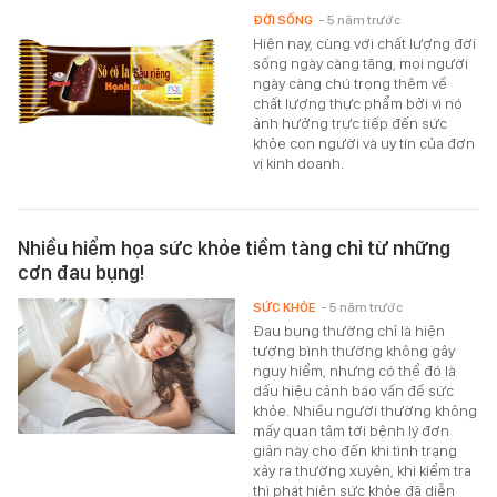
ĐỜI SỐNG
- 5 năm trước
Hiện nay, cùng với chất lượng đời
sống ngày càng tăng, mọi người
ngày càng chú trọng thêm về
chất lượng thực phẩm bởi vì nó
ảnh hưởng trực tiếp đến sức
khỏe con người và uy tín của đơn
vị kinh doanh.
Nhiều hiểm họa sức khỏe tiềm tàng chỉ từ những
cơn đau bụng!
SỨC KHỎE
- 5 năm trước
Đau bụng thường chỉ là hiện
tượng bình thường không gây
nguy hiểm, nhưng có thể đó là
dấu hiệu cảnh báo vấn đề sức
khỏe. Nhiều người thường không
mấy quan tâm tới bệnh lý đơn
giản này cho đến khi tình trạng
xảy ra thường xuyên, khi kiểm tra
thì phát hiện sức khỏe đã diễn