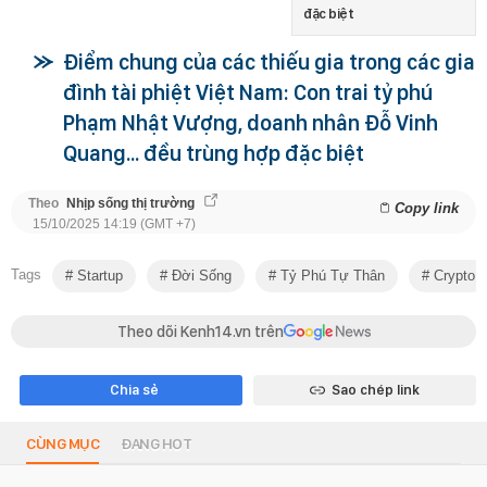
đặc biệt
Điểm chung của các thiếu gia trong các gia
đình tài phiệt Việt Nam: Con trai tỷ phú
Phạm Nhật Vượng, doanh nhân Đỗ Vinh
Quang... đều trùng hợp đặc biệt
Theo
Nhịp sống thị trường
Copy link
15/10/2025 14:19 (GMT +7)
Tags
Startup
Đời Sống
Tỷ Phú Tự Thân
Crypto
Theo dõi Kenh14.vn trên
Chia sẻ
Sao chép link
CÙNG MỤC
ĐANG HOT