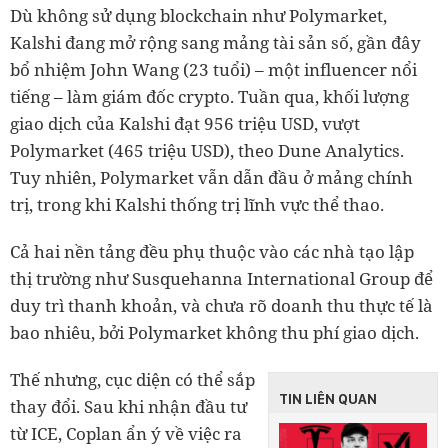
Dù không sử dụng blockchain như Polymarket,
Kalshi đang mở rộng sang mảng tài sản số, gần đây
bổ nhiệm John Wang (23 tuổi) – một influencer nổi
tiếng – làm giám đốc crypto. Tuần qua, khối lượng
giao dịch của Kalshi đạt 956 triệu USD, vượt
Polymarket (465 triệu USD), theo Dune Analytics.
Tuy nhiên, Polymarket vẫn dẫn đầu ở mảng chính
trị, trong khi Kalshi thống trị lĩnh vực thể thao.
Cả hai nền tảng đều phụ thuộc vào các nhà tạo lập
thị trường như Susquehanna International Group để
duy trì thanh khoản, và chưa rõ doanh thu thực tế là
bao nhiêu, bởi Polymarket không thu phí giao dịch.
Thế nhưng, cục diện có thể sắp
TIN LIÊN QUAN
thay đổi. Sau khi nhận đầu tư
từ ICE, Coplan ẩn ý về việc ra