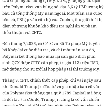
cầu chặn người dùng tại Mỹ. Dù vậy, lượng giao dịch
trên Polymarket vẫn bùng nổ, đạt 3,6 tỷ USD trong kỳ
bầu cử tổng thống Mỹ năm ngoái. Một tuần sau cuộc
bầu cử, FBI ập vào căn hộ của Coplan, thu giữ thiết bị
điện tử trong khuôn khổ điều tra nghi án vi phạm
thỏa thuận với CFTC.
Đến tháng 7/2025, cả CFTC và Bộ Tư pháp Mỹ tuyên
bố khép lại cuộc điều tra, và chỉ một tuần sau đó,
Polymarket thông báo mua lại sàn giao dịch phái
sinh QCX được CFTC cấp phép, trị giá 112 triệu USD,
mở đường cho sự trở lại hợp pháp tại thị trường Mỹ.
Tháng 9, CFTC chính thức cấp phép, chỉ vài ngày sau
khi Donald Trump Jr. đầu tư và gia nhập ban cố vấn
của Polymarket thông qua quỹ 1789 Capital mà ông
là đối tác. (Trước đó, Trump Jr. cũng là cố vấn chiến
lược cho Kalshi, đối thủ lớn nhất của Polymarket, từ