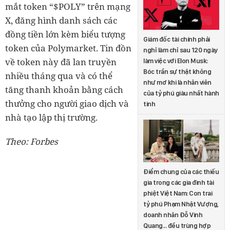
mắt token “$POLY” trên mạng
X, đăng hình danh sách các
đồng tiền lớn kèm biểu tượng
Giám đốc tài chính phải
token của Polymarket. Tin đồn
nghỉ làm chỉ sau 120 ngày
về token này đã lan truyền
làm việc với Elon Musk:
Bóc trần sự thật không
nhiều tháng qua và có thể
như mơ khi là nhân viên
tăng thanh khoản bằng cách
của tỷ phú giàu nhất hành
thưởng cho người giao dịch và
tinh
nhà tạo lập thị trường.
Theo: Forbes
Điểm chung của các thiếu
gia trong các gia đình tài
phiệt Việt Nam: Con trai
tỷ phú Phạm Nhật Vượng,
doanh nhân Đỗ Vinh
Quang... đều trùng hợp