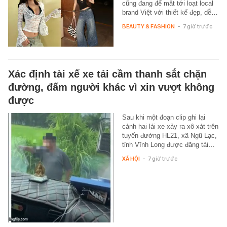
cũng đang để mắt tới loạt local
brand Việt với thiết kế đẹp, dễ…
BEAUTY & FASHION
-
7 giờ trước
Xác định tài xế xe tải cầm thanh sắt chặn
đường, đấm người khác vì xin vượt không
được
Sau khi một đoạn clip ghi lại
cảnh hai lái xe xảy ra xô xát trên
tuyến đường HL21, xã Ngũ Lạc,
tỉnh Vĩnh Long được đăng tải…
XÃ HỘI
-
7 giờ trước