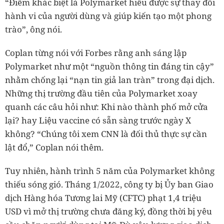
“Điểm khác biệt là Polymarket hiểu được sự thay đổi
hành vi của người dùng và giúp kiến tạo một phong
trào”, ông nói.
Coplan từng nói với Forbes rằng anh sáng lập
Polymarket như một “nguồn thông tin đáng tin cậy”
nhằm chống lại “nạn tin giả lan tràn” trong đại dịch.
Những thị trường đầu tiên của Polymarket xoay
quanh các câu hỏi như: Khi nào thành phố mở cửa
lại? hay Liệu vaccine có sẵn sàng trước ngày X
không? “Chúng tôi xem CNN là đối thủ thực sự cần
lật đổ,” Coplan nói thêm.
Tuy nhiên, hành trình 5 năm của Polymarket không
thiếu sóng gió. Tháng 1/2022, công ty bị Ủy ban Giao
dịch Hàng hóa Tương lai Mỹ (CFTC) phạt 1,4 triệu
USD vì mở thị trường chưa đăng ký, đồng thời bị yêu