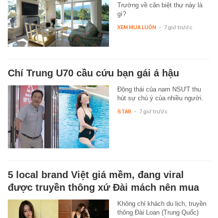
Trường về căn biệt thự này là
gì?
XEM MUA LUÔN
-
7 giờ trước
Chí Trung U70 cầu cứu bạn gái á hậu
Động thái của nam NSƯT thu
hút sự chú ý của nhiều người.
STAR
-
7 giờ trước
5 local brand Việt giá mềm, đang viral
được truyền thông xứ Đài mách nên mua
Không chỉ khách du lịch, truyền
thông Đài Loan (Trung Quốc)