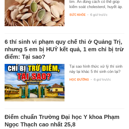
tim. Ăn đúng cách có thể giúp
kiểm soát cholesterol, huyết áp.
SỨC KHỎE
-
6 giờ trước
6 thí sinh vi phạm quy chế thi ở Quảng Trị,
nhưng 5 em bị HUỶ kết quả, 1 em chỉ bị trừ
điểm: Tại sao?
Tại sao hình thức xử lý thí sinh
này lại khác 5 thí sinh còn lại?
HỌC ĐƯỜNG
-
6 giờ trước
Điểm chuẩn Trường Đại học Y khoa Phạm
Ngọc Thạch cao nhất 25,8