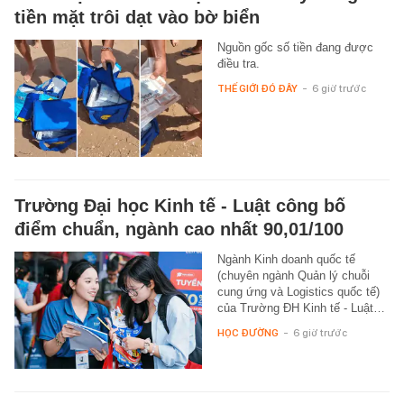
tiền mặt trôi dạt vào bờ biển
Nguồn gốc số tiền đang được
điều tra.
THẾ GIỚI ĐÓ ĐÂY
-
6 giờ trước
Trường Đại học Kinh tế - Luật công bố
điểm chuẩn, ngành cao nhất 90,01/100
Ngành Kinh doanh quốc tế
(chuyên ngành Quản lý chuỗi
cung ứng và Logistics quốc tế)
của Trường ĐH Kinh tế - Luật…
HỌC ĐƯỜNG
-
6 giờ trước