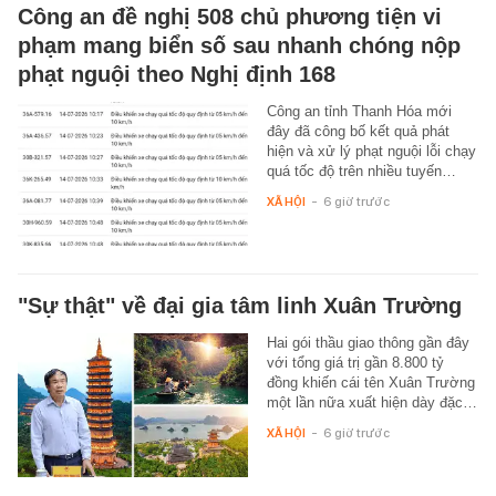
Công an đề nghị 508 chủ phương tiện vi
phạm mang biển số sau nhanh chóng nộp
phạt nguội theo Nghị định 168
Công an tỉnh Thanh Hóa mới
đây đã công bố kết quả phát
hiện và xử lý phạt nguội lỗi chạy
quá tốc độ trên nhiều tuyến…
XÃ HỘI
-
6 giờ trước
"Sự thật" về đại gia tâm linh Xuân Trường
Hai gói thầu giao thông gần đây
với tổng giá trị gần 8.800 tỷ
đồng khiến cái tên Xuân Trường
một lần nữa xuất hiện dày đặc…
XÃ HỘI
-
6 giờ trước