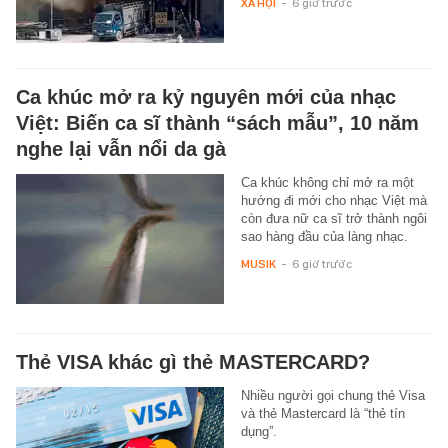
XÃ HỘI
-
6 giờ trước
Ca khúc mở ra kỷ nguyên mới của nhạc
Việt: Biến ca sĩ thành “sách mẫu”, 10 năm
nghe lại vẫn nổi da gà
Ca khúc không chỉ mở ra một
hướng đi mới cho nhạc Việt mà
còn đưa nữ ca sĩ trở thành ngôi
sao hàng đầu của làng nhạc.
MUSIK
-
6 giờ trước
Thẻ VISA khác gì thẻ MASTERCARD?
Nhiều người gọi chung thẻ Visa
và thẻ Mastercard là “thẻ tín
dụng”.