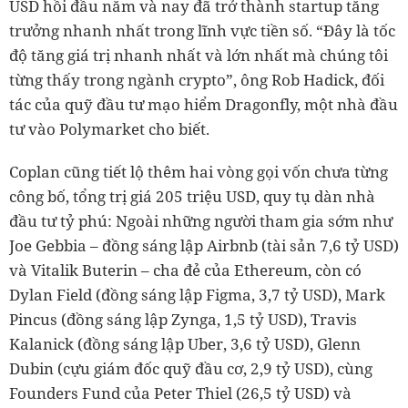
USD hồi đầu năm và nay đã trở thành startup tăng
trưởng nhanh nhất trong lĩnh vực tiền số. “Đây là tốc
độ tăng giá trị nhanh nhất và lớn nhất mà chúng tôi
từng thấy trong ngành crypto”, ông Rob Hadick, đối
tác của quỹ đầu tư mạo hiểm Dragonfly, một nhà đầu
tư vào Polymarket cho biết.
Coplan cũng tiết lộ thêm hai vòng gọi vốn chưa từng
công bố, tổng trị giá 205 triệu USD, quy tụ dàn nhà
đầu tư tỷ phú: Ngoài những người tham gia sớm như
Joe Gebbia – đồng sáng lập Airbnb (tài sản 7,6 tỷ USD)
và Vitalik Buterin – cha đẻ của Ethereum, còn có
Dylan Field (đồng sáng lập Figma, 3,7 tỷ USD), Mark
Pincus (đồng sáng lập Zynga, 1,5 tỷ USD), Travis
Kalanick (đồng sáng lập Uber, 3,6 tỷ USD), Glenn
Dubin (cựu giám đốc quỹ đầu cơ, 2,9 tỷ USD), cùng
Founders Fund của Peter Thiel (26,5 tỷ USD) và