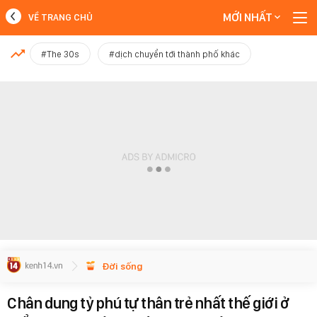
MỚI NHẤT
VỀ TRANG CHỦ
MỚI NHẤT
#The 30s
#dịch chuyển tới thành phố khác
Xem thêm
Đời sống
Chân dung tỷ phú tự thân trẻ nhất thế giới ở