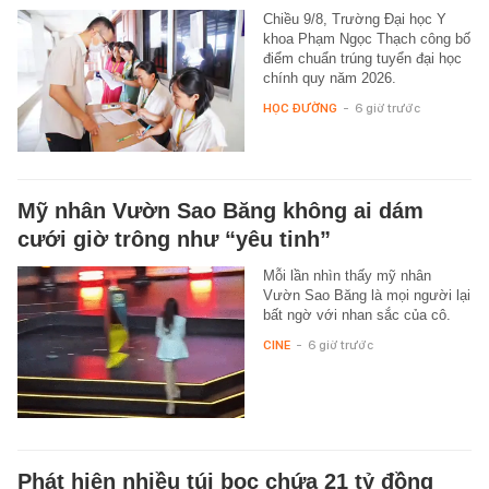
Chiều 9/8, Trường Đại học Y
khoa Phạm Ngọc Thạch công bố
điểm chuẩn trúng tuyển đại học
chính quy năm 2026.
HỌC ĐƯỜNG
-
6 giờ trước
Mỹ nhân Vườn Sao Băng không ai dám
cưới giờ trông như “yêu tinh”
Mỗi lần nhìn thấy mỹ nhân
Vườn Sao Băng là mọi người lại
bất ngờ với nhan sắc của cô.
CINE
-
6 giờ trước
Phát hiện nhiều túi bọc chứa 21 tỷ đồng