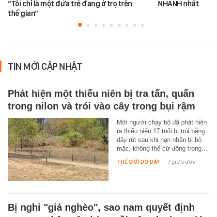
“Tôi chỉ là một đứa trẻ đang ở trọ trên
NHANH nhất
thế gian”
TIN MỚI CẬP NHẬT
Phát hiện một thiếu niên bị tra tấn, quấn
trong nilon và trói vào cây trong bụi rậm
Một người chạy bộ đã phát hiện
ra thiếu niên 17 tuổi bị trói bằng
dây rút sau khi nạn nhân bị bỏ
mặc, không thể cử động trong…
THẾ GIỚI ĐÓ ĐÂY
-
7 giờ trước
Bị nghi "giả nghèo", sao nam quyết định