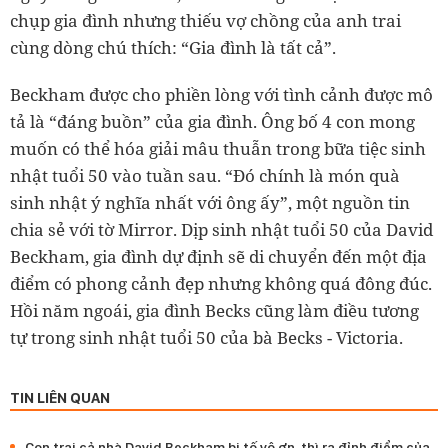
chụp gia đình nhưng thiếu vợ chồng của anh trai
cùng dòng chú thích: “Gia đình là tất cả”.
Beckham được cho phiền lòng với tình cảnh được mô
tả là “đáng buồn” của gia đình. Ông bố 4 con mong
muốn có thể hóa giải mâu thuẫn trong bữa tiệc sinh
nhật tuổi 50 vào tuần sau. “Đó chính là món quà
sinh nhật ý nghĩa nhất với ông ấy”, một nguồn tin
chia sẻ với tờ Mirror. Dịp sinh nhật tuổi 50 của David
Beckham, gia đình dự định sẽ di chuyển đến một địa
điểm có phong cảnh đẹp nhưng không quá đông đúc.
Hồi năm ngoái, gia đình Becks cũng làm điều tương
tự trong sinh nhật tuổi 50 của bà Becks - Victoria.
TIN LIÊN QUAN
Con trai cả nhà David Beckham bị tố vô ơn, thì ra đỉnh điểm của