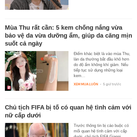
Mùa Thu rất cần: 5 kem chống nắng vừa
bảo vệ da vừa dưỡng ẩm, giúp da căng mịn
suốt cả ngày
Điểm khác biệt là vào mùa Thu,
làn da thường bắt đầu khô hơn
do độ ẩm không khí giảm. Nếu
tiếp tục sử dụng những loại
kem…
XEM MUA LUÔN
-
5 giờ trước
Chủ tịch FIFA bị tố có quan hệ tình cảm với
nữ cấp dưới
Trước thông tin bị cáo buộc có
mối quan hệ tình cảm với cấp
dưới, chủ tịch FIFA Gianni