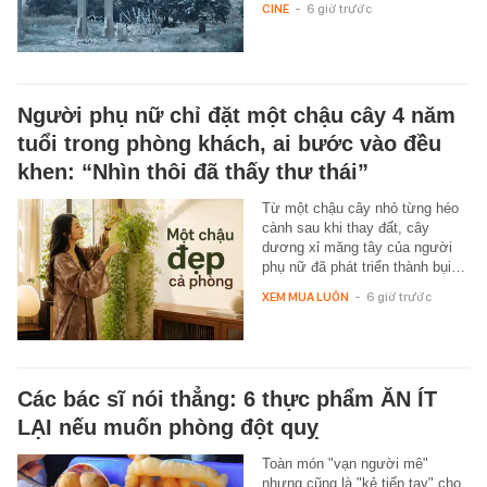
CINE
-
6 giờ trước
Người phụ nữ chỉ đặt một chậu cây 4 năm
tuổi trong phòng khách, ai bước vào đều
khen: “Nhìn thôi đã thấy thư thái”
Từ một chậu cây nhỏ từng héo
cành sau khi thay đất, cây
dương xỉ măng tây của người
phụ nữ đã phát triển thành bụi…
XEM MUA LUÔN
-
6 giờ trước
Các bác sĩ nói thẳng: 6 thực phẩm ĂN ÍT
LẠI nếu muốn phòng đột quỵ
Toàn món "vạn người mê"
nhưng cũng là "kẻ tiếp tay" cho