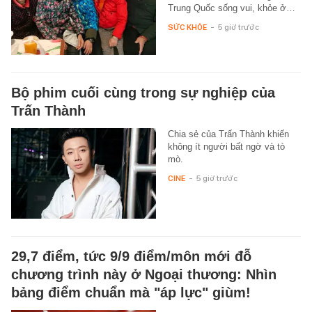
Trung Quốc sống vui, khỏe ở…
SỨC KHỎE
-
5 giờ trước
Bộ phim cuối cùng trong sự nghiệp của
Trấn Thành
Chia sẻ của Trấn Thành khiến
không ít người bất ngờ và tò
mò.
CINE
-
5 giờ trước
29,7 điểm, tức 9/9 điểm/môn mới đỗ
chương trình này ở Ngoại thương: Nhìn
bảng điểm chuẩn mà "áp lực" giùm!