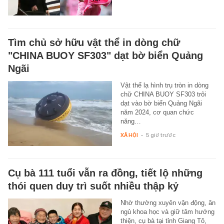
Tìm chủ sở hữu vật thể in dòng chữ
"CHINA BUOY SF303" dạt bờ biển Quảng
Ngãi
Vật thể lạ hình trụ tròn in dòng
chữ CHINA BUOY SF303 trôi
dạt vào bờ biển Quảng Ngãi
năm 2024, cơ quan chức
năng…
XÃ HỘI
-
5 giờ trước
Cụ bà 111 tuổi vẫn ra đồng, tiết lộ những
thói quen duy trì suốt nhiều thập kỷ
Nhờ thường xuyên vận động, ăn
ngủ khoa học và giữ tâm hướng
thiện, cụ bà tại tỉnh Giang Tô,