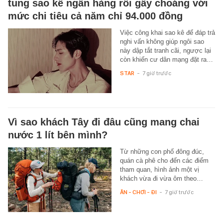
tung sao kê ngân hàng rồi gây choáng với
mức chi tiêu cả năm chỉ 94.000 đồng
Việc công khai sao kê để đáp trả
nghi vấn không giúp ngôi sao
này dập tắt tranh cãi, ngược lại
còn khiến cư dân mạng đặt ra…
STAR
-
7 giờ trước
Vì sao khách Tây đi đâu cũng mang chai
nước 1 lít bên mình?
Từ những con phố đông đúc,
quán cà phê cho đến các điểm
tham quan, hình ảnh một vị
khách vừa đi vừa ôm theo…
ĂN - CHƠI - ĐI
-
7 giờ trước