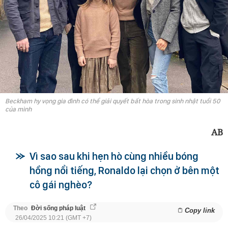
Beckham hy vọng gia đình có thể giải quyết bất hòa trong sinh nhật tuổi 50
của mình
AB
Vì sao sau khi hẹn hò cùng nhiều bóng
hồng nổi tiếng, Ronaldo lại chọn ở bên một
cô gái nghèo?
Theo
Đời sống pháp luật
Copy link
26/04/2025 10:21 (GMT +7)