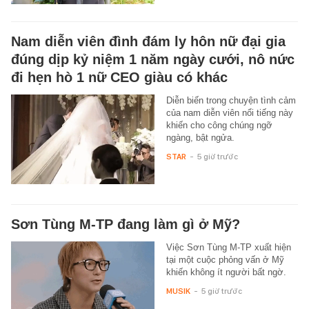
Nam diễn viên đình đám ly hôn nữ đại gia
đúng dịp kỷ niệm 1 năm ngày cưới, nô nức
đi hẹn hò 1 nữ CEO giàu có khác
Diễn biến trong chuyện tình cảm
của nam diễn viên nổi tiếng này
khiến cho công chúng ngỡ
ngàng, bật ngửa.
STAR
-
5 giờ trước
Sơn Tùng M-TP đang làm gì ở Mỹ?
Việc Sơn Tùng M-TP xuất hiện
tại một cuộc phỏng vấn ở Mỹ
khiến không ít người bất ngờ.
MUSIK
-
5 giờ trước