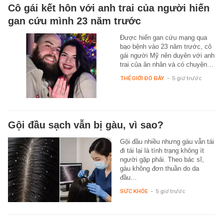
Cô gái kết hôn với anh trai của người hiến
gan cứu mình 23 năm trước
Được hiến gan cứu mạng qua
bạo bệnh vào 23 năm trước, cô
gái người Mỹ nên duyên với anh
trai của ân nhân và có chuyện…
THẾ GIỚI ĐÓ ĐÂY
-
5 giờ trước
Gội đầu sạch vẫn bị gàu, vì sao?
Gội đầu nhiều nhưng gàu vẫn tái
đi tái lại là tình trạng không ít
người gặp phải. Theo bác sĩ,
gàu không đơn thuần do da
đầu…
SỨC KHỎE
-
5 giờ trước