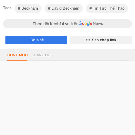
Tags
Beckham
David Beckham
Tin Tức Thể Thao
Theo dõi Kenh14.vn trên
Chia sẻ
Sao chép link
CÙNG MỤC
ĐANG HOT