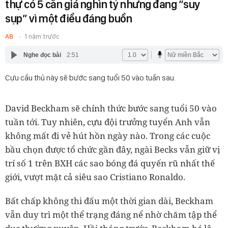
thự có 5 căn giá nghìn tỷ nhưng đang “suy
sụp” vì một điều đáng buồn
AB
1 năm trước
Nghe đọc bài
2:51
Cựu cầu thủ này sẽ bước sang tuổi 50 vào tuần sau.
David Beckham sẽ chính thức bước sang tuổi 50 vào
tuần tới. Tuy nhiên, cựu đội trưởng tuyển Anh vẫn
không mất đi vẻ hút hồn ngày nào. Trong các cuộc
bầu chọn được tổ chức gần đây, ngài Becks vẫn giữ vị
trí số 1 trên BXH các sao bóng đá quyến rũ nhất thế
giới, vượt mặt cả siêu sao Cristiano Ronaldo.
Bất chấp không thi đấu một thời gian dài, Beckham
vẫn duy trì một thể trạng đáng nể nhờ chăm tập thể