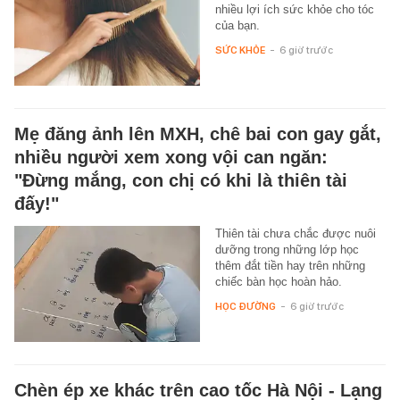
nhiều lợi ích sức khỏe cho tóc
của bạn.
SỨC KHỎE
-
6 giờ trước
Mẹ đăng ảnh lên MXH, chê bai con gay gắt,
nhiều người xem xong vội can ngăn:
"Đừng mắng, con chị có khi là thiên tài
đấy!"
Thiên tài chưa chắc được nuôi
dưỡng trong những lớp học
thêm đắt tiền hay trên những
chiếc bàn học hoàn hảo.
HỌC ĐƯỜNG
-
6 giờ trước
Chèn ép xe khác trên cao tốc Hà Nội - Lạng