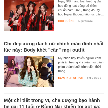
Ngày 9/8, hàng loạt trường đại
học đồng loạt công bố điểm
chuẩn năm 2026, trong đó Đại
học Ngoại thương tiếp tục gây…
HỌC ĐƯỜNG
-
5 giờ trước
Chị đẹp xứng danh nữ chính mặc đỉnh nhất
lúc này: Body khét "cân" mọi outfit
Mỹ nhân này khiến người xem
phải ấn tượng khi biến mọi cảnh
phim thành buổi trình diễn thời
trang.
BEAUTY & FASHION
-
5 giờ trước
Một chi tiết trong vụ cha dượng bạo hành
bé gái 11 tuổi ở Đồng Nai khiến tôi xót xa: