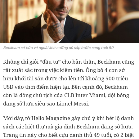
Beckham sở hữu vẻ ngoài khó cưỡng dù sắp bước sang tuổi 50
Không chỉ giỏi “đầu tư” cho bản thân, Beckham cũng
rất xuất sắc trong việc kiếm tiền. Ông bố 4 con sở
hữu khối tài sản được cho lên tới khoảng 500 triệu
USD vào thời điểm hiện tại. Bên cạnh đó, Beckham
còn là đồng chủ tịch của CLB Inter Miami, đội bóng
đang sở hữu siêu sao Lionel Messi.
Mới đây, tờ Hello Magazine gây chú ý khi hét lộ danh
sách các biệt thự mà gia đình Beckham đang sở hữu.
Trang tin này cho biết cựu danh thủ 49 tuổi, có 2 biệt