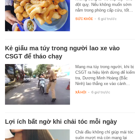
đột quỵ. Nếu không muốn sớm
nằm trong phòng cấp cứu, tốt…
SỨC KHỎE
-
6 giờ trước
Kẻ giấu ma túy trong người lao xe vào
CSGT để tháo chạy
Mang ma túy trong người, khi bị
CSGT ra hiệu lệnh dừng để kiểm
tra, Dương Minh Hoàng (Bắc
Ninh) lao thẳng xe vào cảnh…
XÃ HỘI
-
6 giờ trước
Lợi ích bất ngờ khi chải tóc mỗi ngày
Chải đầu không chỉ giúp mái tóc
suôn mượt mà còn mang lại