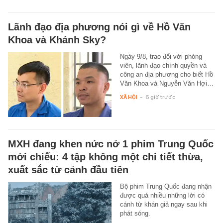
Lãnh đạo địa phương nói gì về Hồ Văn
Khoa và Khánh Sky?
Ngày 9/8, trao đổi với phóng
viên, lãnh đạo chính quyền và
công an địa phương cho biết Hồ
Văn Khoa và Nguyễn Văn Hợi…
XÃ HỘI
-
6 giờ trước
MXH đang khen nức nở 1 phim Trung Quốc
mới chiếu: 4 tập không một chi tiết thừa,
xuất sắc từ cảnh đầu tiên
Bộ phim Trung Quốc đang nhận
được quá nhiều những lời có
cánh từ khán giả ngay sau khi
phát sóng.