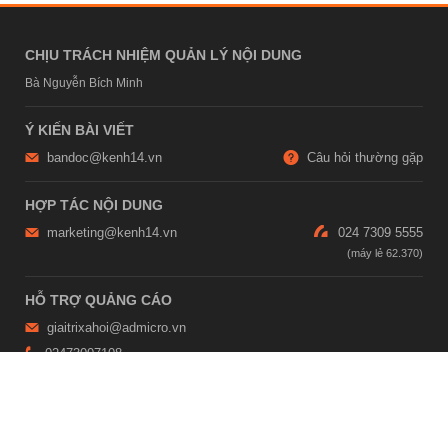
CHỊU TRÁCH NHIỆM QUẢN LÝ NỘI DUNG
Bà Nguyễn Bích Minh
Ý KIẾN BÀI VIẾT
bandoc@kenh14.vn
Câu hỏi thường gặp
HỢP TÁC NỘI DUNG
marketing@kenh14.vn
024 7309 5555
HỖ TRỢ QUẢNG CÁO
giaitrixahoi@admicro.vn
02473007108
TRỤ SỞ HÀ NỘI
Tầng 21, Tòa nhà Center Building, Hapulico Complex, Số 01, phố
Nguyễn Huy Tưởng, phường Thanh Xuân, thành phố Hà Nội