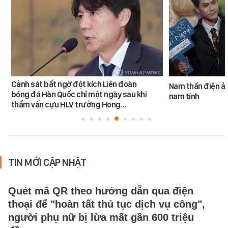
Cảnh sát bất ngờ đột kích Liên đoàn
Nam thần điện ản
bóng đá Hàn Quốc chỉ một ngày sau khi
nam tính
thẩm vấn cựu HLV trưởng Hong…
TIN MỚI CẬP NHẬT
Quét mã QR theo hướng dẫn qua điện
thoại để "hoàn tất thủ tục dịch vụ công",
người phụ nữ bị lừa mất gần 600 triệu