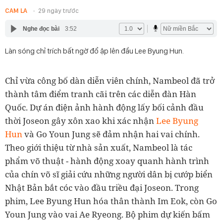
CAM LA
29 ngày trước
Nghe đọc bài
3:52
Làn sóng chỉ trích bất ngờ đổ ập lên đầu Lee Byung Hun.
Chỉ vừa công bố dàn diễn viên chính, Nambeol đã trở
thành tâm điểm tranh cãi trên các diễn đàn Hàn
Quốc. Dự án điện ảnh hành động lấy bối cảnh đầu
thời Joseon gây xôn xao khi xác nhận
Lee Byung
Hun
và Go Youn Jung sẽ đảm nhận hai vai chính.
Theo giới thiệu từ nhà sản xuất, Nambeol là tác
phẩm võ thuật - hành động xoay quanh hành trình
của chín võ sĩ giải cứu những người dân bị cướp biển
Nhật Bản bắt cóc vào đầu triều đại Joseon. Trong
phim, Lee Byung Hun hóa thân thành Im Eok, còn Go
Youn Jung vào vai Ae Ryeong. Bộ phim dự kiến bấm