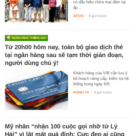
có dấu hiệu chứa mại dâm tại
ấp…
XÃ HỘI
-
6 giờ trước
Từ 20h00 hôm nay, toàn bộ giao dịch thẻ
tại ngân hàng sau sẽ tạm thời gián đoạn,
người dùng chú ý!
Khách hàng của VIB cần lưu ý
kế hoạch nâng cấp, kiểm tra hệ
thống trong ngày 6/8.
MONEY.14
-
6 giờ trước
Mỹ nhân “nhận 100 cuộc gọi nhỡ từ Lý
Hải” vì lật mặt quá đỉnh: Cực đẹp ai cũng