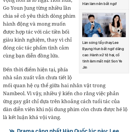
Hàn làm nên bất ngờ
Go Youn Jung từng nhiều lần
chia sẻ cô yêu thích dòng phim
hành động và mong muốn
được hợp tác với các tiền bối
giàu kinh nghiệm, thay vì chỉ
Làn sóng tẩy chay Lee
đóng các tác phẩm tình cảm
Byung Hun bất ngờ dâng
cùng bạn diễn đồng lứa.
cao: Hành xử tệ hại, cố
tình làm mất mặt Son Ye
Jin
Đến thời điểm hiện tại, phía
nhà sản xuất vẫn chưa tiết lộ
mối quan hệ cụ thể giữa hai nhân vật trong
Nambeol. Vì vậy, nhiều ý kiến cho rằng việc phản
ứng gay gắt chỉ dựa trên khoảng cách tuổi tác của
dàn diễn viên khi nội dung phim còn chưa được hé lộ
là kết luận khá vội vàng.
Drama căng nhất Hàn Quốc lúc này: Lee