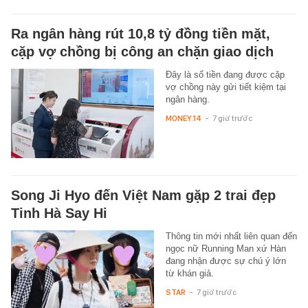
Ra ngân hàng rút 10,8 tỷ đồng tiền mặt,
cặp vợ chồng bị công an chặn giao dịch
Đây là số tiền đang được cặp
vợ chồng này gửi tiết kiệm tại
ngân hàng.
MONEY.14
-
7 giờ trước
Song Ji Hyo đến Việt Nam gặp 2 trai đẹp
Tinh Hà Say Hi
Thông tin mới nhất liên quan đến
ngọc nữ Running Man xứ Hàn
đang nhận được sự chú ý lớn
từ khán giả.
STAR
-
7 giờ trước