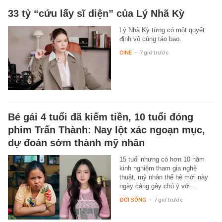
33 tỷ “cứu lấy sĩ diện” của Lý Nhã Kỳ
Lý Nhã Kỳ từng có một quyết
định vô cùng táo bạo.
CINE
-
7 giờ trước
Bé gái 4 tuổi đã kiếm tiền, 10 tuổi đóng
phim Trấn Thành: Nay lột xác ngoạn mục,
dự đoán sớm thành mỹ nhân
15 tuổi nhưng có hơn 10 năm
kinh nghiệm tham gia nghệ
thuật, mỹ nhân thế hệ mới này
ngày càng gây chú ý với…
ĐỜI SỐNG
-
7 giờ trước