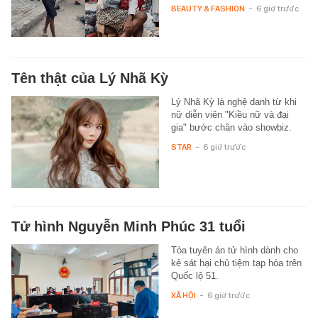
BEAUTY & FASHION
-
6 giờ trước
Tên thật của Lý Nhã Kỳ
Lý Nhã Kỳ là nghệ danh từ khi
nữ diễn viên "Kiều nữ và đại
gia" bước chân vào showbiz.
STAR
-
6 giờ trước
Tử hình Nguyễn Minh Phúc 31 tuổi
Tòa tuyên án tử hình dành cho
kẻ sát hại chủ tiệm tạp hóa trên
Quốc lộ 51.
XÃ HỘI
-
6 giờ trước