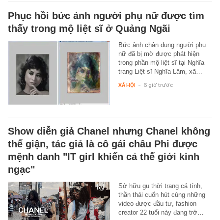
Phục hồi bức ảnh người phụ nữ được tìm
thấy trong mộ liệt sĩ ở Quảng Ngãi
Bức ảnh chân dung người phụ
nữ đã bị mờ được phát hiện
trong phần mộ liệt sĩ tại Nghĩa
trang Liệt sĩ Nghĩa Lâm, xã…
XÃ HỘI
-
6 giờ trước
Show diễn giả Chanel nhưng Chanel không
thể giận, tác giả là cô gái châu Phi được
mệnh danh "IT girl khiến cả thế giới kinh
ngạc"
Sở hữu gu thời trang cá tính,
thần thái cuốn hút cùng những
video được đầu tư, fashion
creator 22 tuổi này đang trở…