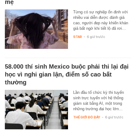
mẹ
Từng có sự nghiệp ổn định với
nhiều vai diễn được đánh giá
cao, người đẹp này khiến khán
giả bất ngờ khi tiết lộ đã rơi…
STAR
-
6 giờ trước
58.000 thí sinh Mexico buộc phải thi lại đại
học vì nghi gian lận, điểm số cao bất
thường
Lần đầu tổ chức kỳ thi tuyển
sinh trực tuyến với hệ thống
giám sát bằng AI, một trong
những trường đại học lớn…
THẾ GIỚI ĐÓ ĐÂY
-
6 giờ trước