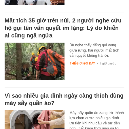
Mất tích 35 giờ trên núi, 2 người nghe cứu
hộ gọi tên vẫn quyết im lặng: Lý do khiến
ai cũng ngã ngửa
Dù nghe thấy tiếng gọi vọng
giữa rừng, hai người mất tích
vẫn quyết không trả lời.
THẾ GIỚI ĐÓ ĐÂY
-
7 giờ trước
Vì sao nhiều gia đình ngày càng thích dùng
máy sấy quần áo?
Máy sấy quần áo đang trở thành
lựa chọn được nhiều gia đình
ưu tiên khi nhu cầu về sự tiện
nghi, tiết kiệm thời gian và tối…