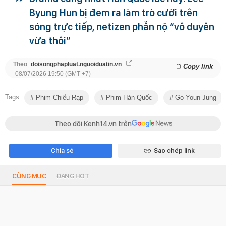
Byung Hun bị đem ra làm trò cười trên
sóng trực tiếp, netizen phẫn nộ “vô duyên
vừa thôi”
Theo
doisongphapluat.nguoiduatin.vn
Copy link
08/07/2026 19:50 (GMT +7)
Tags
Phim Chiếu Rạp
Phim Hàn Quốc
Go Youn Jung
Theo dõi Kenh14.vn trên
Chia sẻ
Sao chép link
CÙNG MỤC
ĐANG HOT