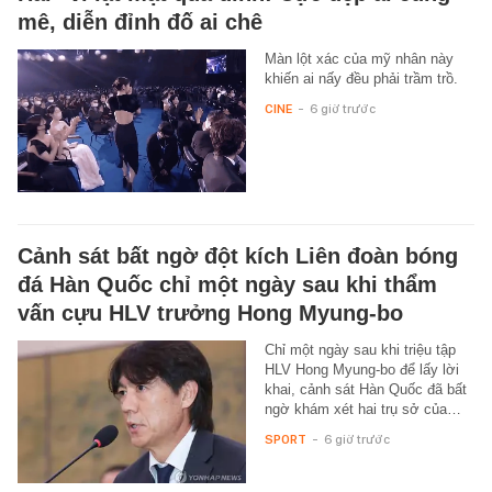
mê, diễn đỉnh đố ai chê
Màn lột xác của mỹ nhân này
khiến ai nấy đều phải trầm trồ.
CINE
-
6 giờ trước
Cảnh sát bất ngờ đột kích Liên đoàn bóng
đá Hàn Quốc chỉ một ngày sau khi thẩm
vấn cựu HLV trưởng Hong Myung-bo
Chỉ một ngày sau khi triệu tập
HLV Hong Myung-bo để lấy lời
khai, cảnh sát Hàn Quốc đã bất
ngờ khám xét hai trụ sở của…
SPORT
-
6 giờ trước