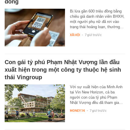
đồng
Bị lừa gần 600 triệu đồng bằng
chiêu giả danh nhân viên BHXH,
một người phụ nữ đã rơi vào
trạng thái hoảng loạn, thường…
XÃ HỘI
-
7 giờ trước
Con gái tỷ phú Phạm Nhật Vượng lần đầu
xuất hiện trong một công ty thuộc hệ sinh
thái Vingroup
Với sự xuất hiện của Minh Anh
tại Vin New Horizon, cả ba
người con của tỷ phú Phạm
Nhật Vượng đều đã tham gia…
MONEY.14
-
7 giờ trước