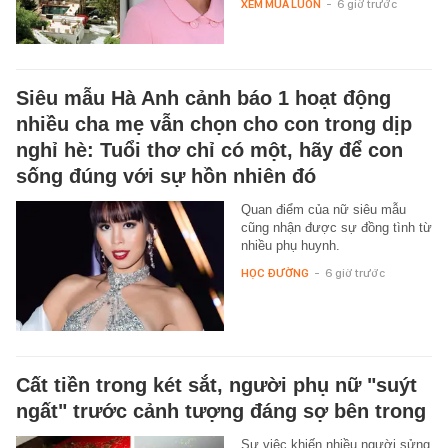
XEM MUA LUÔN
-
6 giờ trước
Siêu mẫu Hà Anh cảnh báo 1 hoạt động
nhiều cha mẹ vẫn chọn cho con trong dịp
nghỉ hè: Tuổi thơ chỉ có một, hãy để con
sống đúng với sự hồn nhiên đó
Quan điểm của nữ siêu mẫu
cũng nhận được sự đồng tình từ
nhiều phụ huynh.
HỌC ĐƯỜNG
-
6 giờ trước
Cất tiền trong két sắt, người phụ nữ "suýt
ngất" trước cảnh tượng đáng sợ bên trong
Sự việc khiến nhiều người sửng