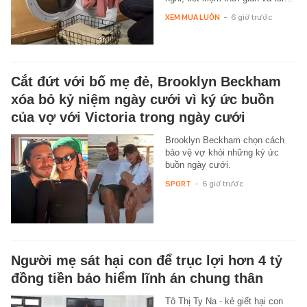
XEM MUA LUÔN
-
6 giờ trước
Cắt đứt với bố mẹ đẻ, Brooklyn Beckham
xóa bỏ kỷ niệm ngày cưới vì ký ức buồn
của vợ với Victoria trong ngày cưới
Brooklyn Beckham chọn cách
bảo vệ vợ khỏi những ký ức
buồn ngày cưới.
SPORT
-
6 giờ trước
Người mẹ sát hại con để trục lợi hơn 4 tỷ
đồng tiền bảo hiểm lĩnh án chung thân
Tô Thị Ty Na - kẻ giết hại con