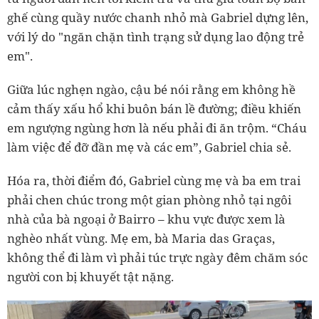
ghế cùng quầy nước chanh nhỏ mà Gabriel dựng lên,
với lý do "ngăn chặn tình trạng sử dụng lao động trẻ
em".
Giữa lúc nghẹn ngào, cậu bé nói rằng em không hề
cảm thấy xấu hổ khi buôn bán lề đường; điều khiến
em ngượng ngùng hơn là nếu phải đi ăn trộm. “Cháu
làm việc để đỡ đần mẹ và các em”, Gabriel chia sẻ.
Hóa ra, thời điểm đó, Gabriel cùng mẹ và ba em trai
phải chen chúc trong một gian phòng nhỏ tại ngôi
nhà của bà ngoại ở Bairro – khu vực được xem là
nghèo nhất vùng. Mẹ em, bà Maria das Graças,
không thể đi làm vì phải túc trực ngày đêm chăm sóc
người con bị khuyết tật nặng.