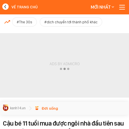
MỚI NHẤT
VỀ TRANG CHỦ
MỚI NHẤT
#The 30s
#dịch chuyển tới thành phố khác
Xem thêm
Đời sống
Cậu bé 11 tuổi mua được ngôi nhà đầu tiên sau