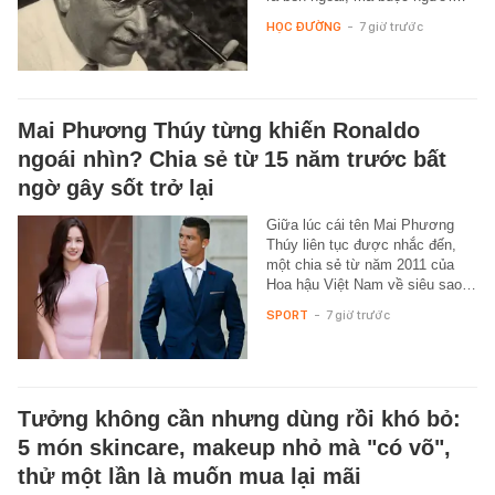
HỌC ĐƯỜNG
-
7 giờ trước
Mai Phương Thúy từng khiến Ronaldo
ngoái nhìn? Chia sẻ từ 15 năm trước bất
ngờ gây sốt trở lại
Giữa lúc cái tên Mai Phương
Thúy liên tục được nhắc đến,
một chia sẻ từ năm 2011 của
Hoa hậu Việt Nam về siêu sao…
SPORT
-
7 giờ trước
Tưởng không cần nhưng dùng rồi khó bỏ:
5 món skincare, makeup nhỏ mà "có võ",
thử một lần là muốn mua lại mãi