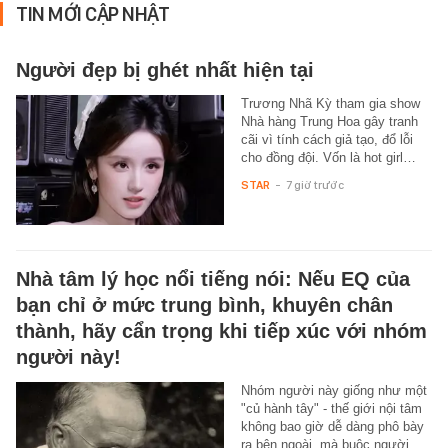
TIN MỚI CẬP NHẬT
Người đẹp bị ghét nhất hiện tại
Trương Nhã Kỳ tham gia show
Nhà hàng Trung Hoa gây tranh
cãi vì tính cách giả tạo, đổ lỗi
cho đồng đội. Vốn là hot girl…
STAR
-
7 giờ trước
Nhà tâm lý học nổi tiếng nói: Nếu EQ của
bạn chỉ ở mức trung bình, khuyên chân
thành, hãy cẩn trọng khi tiếp xúc với nhóm
người này!
Nhóm người này giống như một
"củ hành tây" - thế giới nội tâm
không bao giờ dễ dàng phô bày
ra bên ngoài, mà buộc người…