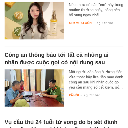
Nếu chưa có các "em" này trong
routine thường ngày, nàng nên
bổ sung ngay nhé!
XEM MUA LUÔN
-
7 giờ trước
Công an thông báo tới tất cả những ai
nhận được cuộc gọi có nội dung sau
Một người đàn ông ở Hưng Yên
vừa thoát bẫy lừa đảo mạo danh
công an sau khi nhận cuộc gọi
yêu cầu mang sổ tiết kiệm, sổ…
XÃ HỘI
-
7 giờ trước
Vụ cầu thủ 24 tuổi tử vong do bị sét đánh