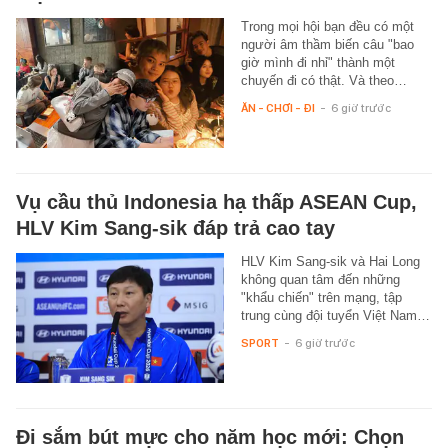
Trong mọi hội bạn đều có một
người âm thầm biến câu "bao
giờ mình đi nhỉ" thành một
chuyến đi có thật. Và theo…
ĂN - CHƠI - ĐI
-
6 giờ trước
Vụ cầu thủ Indonesia hạ thấp ASEAN Cup,
HLV Kim Sang-sik đáp trả cao tay
HLV Kim Sang-sik và Hai Long
không quan tâm đến những
"khẩu chiến" trên mạng, tập
trung cùng đội tuyển Việt Nam…
SPORT
-
6 giờ trước
Đi sắm bút mực cho năm học mới: Chọn