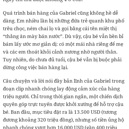
Quá trình bán hàng của Gabriel cũng không hề dễ
dàng. Em nhiều lần bị những đứa trẻ quanh khu phố
trêu chọc, ném chai lọ và gọi bằng cái tên miệt thị
“thằng ăn mày bán nước”. Dù vậy, cậu bé vẫn bền bỉ
bám lấy ước mơ giản dị: có một mái nhà riêng để mẹ
và các em thoát khỏi cảnh nương nhờ người thân.
Tuy nhiên, do chưa đủ tuổi, cậu bé vẫn bị buộc phải
dừng công việc bán hàng lại.
Câu chuyện và lời nói đầy bản lĩnh của Gabriel trong
đoạn clip nhanh chóng lay động cảm xúc của hàng
triệu người. Chỉ trong thời gian ngắn, một chiến dịch
quyên góp trực tuyến được khởi xướng để hỗ trợ cậu
bé. Ban đầu, mục tiêu đặt ra là 13.500 USD (tương
đương khoảng 320 triệu đồng), nhưng số tiền ủng hộ
nhanh chóng vượt hơn 16.000 USD (gần 400 triệu