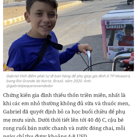
Gabriel thời điểm phải tự đi bán hàng để phụ giúp gia đình ở TP Mossoró,
bang Rio Grande do Norte, Brazil, năm 2020. Ảnh:
@gabrielpequenovendedor
Chứng kiến gia đình thiếu thốn triền miên, nhất là
khi các em nhỏ thường không đủ sữa và thuốc men,
Gabriel đã quyết định bỏ ca học buổi chiều để phụ
mẹ mưu sinh. Dưới thời tiết lên tới 40 độ C, cậu bé
rong ruổi bán nước chanh và nước đóng chai, mỗi
ngày chỉ thu được khoảng 4-8 USD.