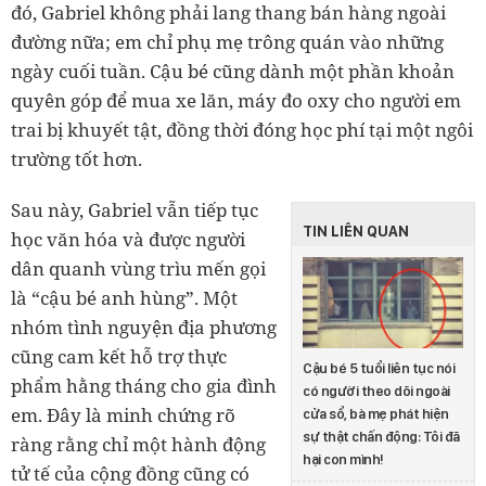
đó, Gabriel không phải lang thang bán hàng ngoài
đường nữa; em chỉ phụ mẹ trông quán vào những
ngày cuối tuần. Cậu bé cũng dành một phần khoản
quyên góp để mua xe lăn, máy đo oxy cho người em
trai bị khuyết tật, đồng thời đóng học phí tại một ngôi
trường tốt hơn.
Sau này, Gabriel vẫn tiếp tục
TIN LIÊN QUAN
học văn hóa và được người
dân quanh vùng trìu mến gọi
là “cậu bé anh hùng”. Một
nhóm tình nguyện địa phương
cũng cam kết hỗ trợ thực
Cậu bé 5 tuổi liên tục nói
phẩm hằng tháng cho gia đình
có người theo dõi ngoài
em. Đây là minh chứng rõ
cửa sổ, bà mẹ phát hiện
sự thật chấn động: Tôi đã
ràng rằng chỉ một hành động
hại con mình!
tử tế của cộng đồng cũng có