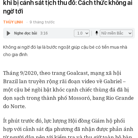
khi bị cảnh sát tịch thu đồ: Cách thức không ai
ngờ tới
THÙY LINH
9 tháng trước
Nghe đọc bài
3:16
Không ai ngờ đó lại là bước ngoặt giúp cậu bé có tiền mua nhà
cho gia đình.
Tháng 9/2020, theo trang Goalcast, mạng xã hội
Brazil lan truyền rộng rãi đoạn video về Gabriel –
một cậu bé ngồi bật khóc cạnh chiếc thùng đá đã bị
dọn sạch trong thành phố Mossoró, bang Rio Grande
do Norte.
Ít phút trước đó, lực lượng Hội đồng Giám hộ phối
hợp với cảnh sát địa phương đã nhận được phản ánh
từ người dân nên tới kiểm tra và thu giữ toàn bộ bàn