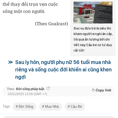
thể thay đổi trọn vẹn cuộc
sống một con người.
(Theo Goalcast)
Đọc vụ đứa trẻ bị siêu thị
khám người vì nghi ăn cắp,
tôi quá ấn tượng bởi chi
tiết này: Cậu bé có tư duy
rất tốt!
Sau ly hôn, người phụ nữ 56 tuổi mua nhà
riêng và sống cuộc đời khiến ai cũng khen
ngợi
Theo
Đời sống pháp luật
Copy link
23/11/2025 13:06 (GMT +7)
Tags
Đời Sống
Mua Nhà
Cậu Bé