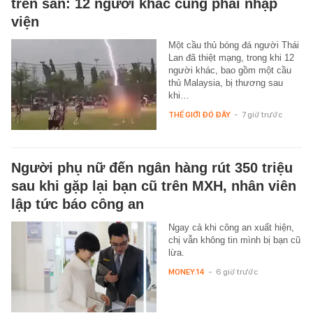
trên sân: 12 người khác cũng phải nhập
viện
Một cầu thủ bóng đá người Thái
Lan đã thiệt mạng, trong khi 12
người khác, bao gồm một cầu
thủ Malaysia, bị thương sau
khi…
THẾ GIỚI ĐÓ ĐÂY
-
7 giờ trước
Người phụ nữ đến ngân hàng rút 350 triệu
sau khi gặp lại bạn cũ trên MXH, nhân viên
lập tức báo công an
Ngay cả khi công an xuất hiện,
chị vẫn không tin mình bị bạn cũ
lừa.
MONEY.14
-
6 giờ trước