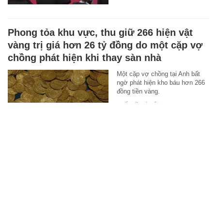
Phong tỏa khu vực, thu giữ 266 hiện vật
vàng trị giá hơn 26 tỷ đồng do một cặp vợ
chồng phát hiện khi thay sàn nhà
Một cặp vợ chồng tại Anh bất
ngờ phát hiện kho báu hơn 266
đồng tiền vàng.
THẾ GIỚI ĐÓ ĐÂY
-
6 giờ trước
Công an đề nghị 3.055 chủ phương tiện
mang biển số sau nhanh chóng nộp phạt
nguội theo Nghị định 168
Trong tháng 7/2026, Công an
tỉnh Phú Thọ phát hiện và gửi