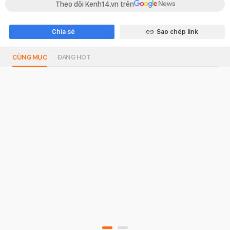
Theo dõi Kenh14.vn trên
Chia sẻ
Sao chép link
CÙNG MỤC
ĐANG HOT