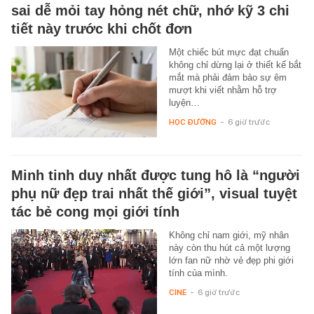
sai dễ mỏi tay hỏng nét chữ, nhớ kỹ 3 chi
tiết này trước khi chốt đơn
Một chiếc bút mực đạt chuẩn
không chỉ dừng lại ở thiết kế bắt
mắt mà phải đảm bảo sự êm
mượt khi viết nhằm hỗ trợ
luyện…
HỌC ĐƯỜNG
-
6 giờ trước
Minh tinh duy nhất được tung hô là “người
phụ nữ đẹp trai nhất thế giới”, visual tuyệt
tác bẻ cong mọi giới tính
Không chỉ nam giới, mỹ nhân
này còn thu hút cả một lượng
lớn fan nữ nhờ vẻ đẹp phi giới
tính của mình.
CINE
-
6 giờ trước