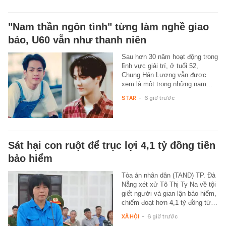
"Nam thần ngôn tình" từng làm nghề giao
báo, U60 vẫn như thanh niên
Sau hơn 30 năm hoạt động trong
lĩnh vực giải trí, ở tuổi 52,
Chung Hán Lương vẫn được
xem là một trong những nam…
STAR
-
6 giờ trước
Sát hại con ruột để trục lợi 4,1 tỷ đồng tiền
bảo hiểm
Tòa án nhân dân (TAND) TP. Đà
Nẵng xét xử Tô Thị Ty Na về tội
giết người và gian lận bảo hiểm,
chiếm đoạt hơn 4,1 tỷ đồng từ…
XÃ HỘI
-
6 giờ trước