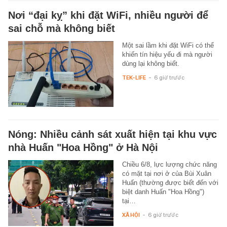
Nơi “đại kỵ” khi đặt WiFi, nhiều người để
sai chỗ mà không biết
Một sai lầm khi đặt WiFi có thể
khiến tín hiệu yếu đi mà người
dùng lại không biết.
TEK-LIFE
-
6 giờ trước
Nóng: Nhiều cảnh sát xuất hiện tại khu vực
nhà Huấn "Hoa Hồng" ở Hà Nội
Chiều 6/8, lực lượng chức năng
có mặt tại nơi ở của Bùi Xuân
Huấn (thường được biết đến với
biệt danh Huấn "Hoa Hồng")
tại…
XÃ HỘI
-
6 giờ trước