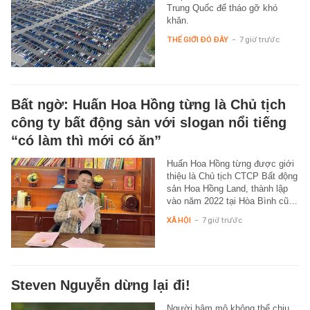
Trung Quốc để tháo gỡ khó
khăn.
THẾ GIỚI ĐÓ ĐÂY
-
7 giờ trước
Bất ngờ: Huấn Hoa Hồng từng là Chủ tịch
công ty bất động sản với slogan nổi tiếng
“có làm thì mới có ăn”
Huấn Hoa Hồng từng được giới
thiệu là Chủ tịch CTCP Bất động
sản Hoa Hồng Land, thành lập
vào năm 2022 tại Hòa Bình cũ…
XÃ HỘI
-
7 giờ trước
Steven Nguyễn dừng lại đi!
Người hâm mộ không thể chịu