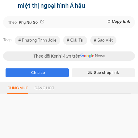
miệt thị ngoại hình Á hậu
Copy link
Theo
Phụ Nữ Số
Tags
Phương Trinh Jolie
Giải Trí
Sao Việt
Theo dõi Kenh14.vn trên
Chia sẻ
Sao chép link
CÙNG MỤC
ĐANG HOT