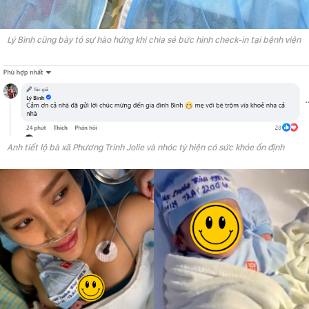
Lý Bình cũng bày tỏ sự hào hứng khi chia sẻ bức hình check-in tại bệnh viện
Anh tiết lộ bà xã Phương Trinh Jolie và nhóc tỳ hiện có sức khỏe ổn định