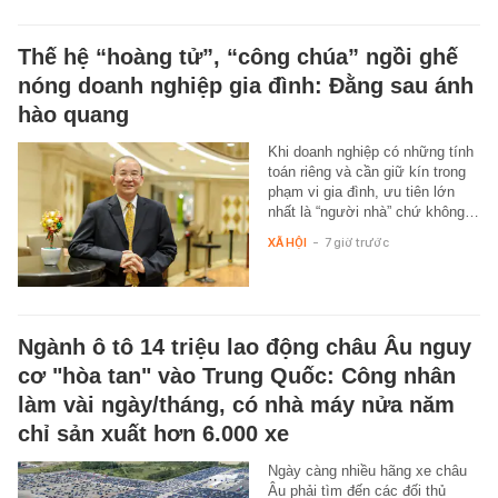
Thế hệ “hoàng tử”, “công chúa” ngồi ghế
nóng doanh nghiệp gia đình: Đằng sau ánh
hào quang
Khi doanh nghiệp có những tính
toán riêng và cần giữ kín trong
phạm vi gia đình, ưu tiên lớn
nhất là “người nhà” chứ không…
XÃ HỘI
-
7 giờ trước
Ngành ô tô 14 triệu lao động châu Âu nguy
cơ "hòa tan" vào Trung Quốc: Công nhân
làm vài ngày/tháng, có nhà máy nửa năm
chỉ sản xuất hơn 6.000 xe
Ngày càng nhiều hãng xe châu
Âu phải tìm đến các đối thủ