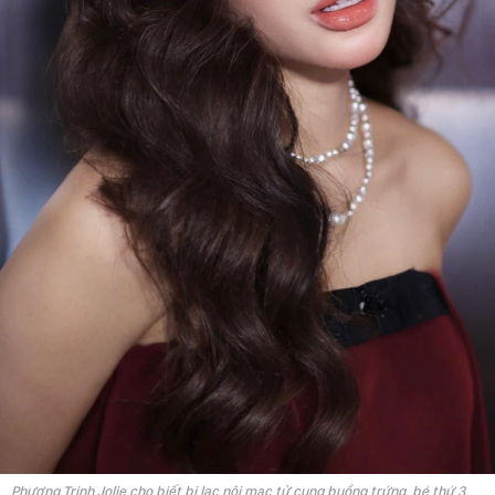
Phương Trinh Jolie cho biết bị lạc nội mạc tử cung buồng trứng, bé thứ 3