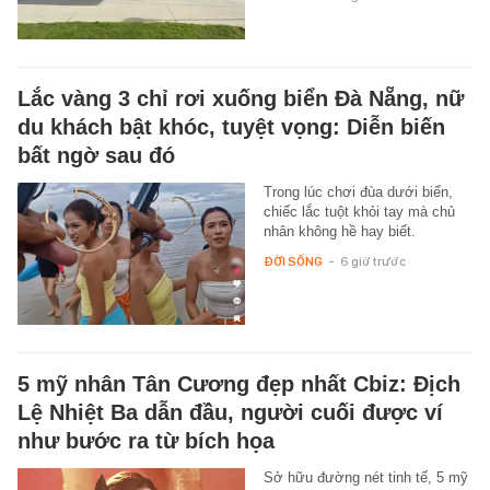
Lắc vàng 3 chỉ rơi xuống biển Đà Nẵng, nữ
du khách bật khóc, tuyệt vọng: Diễn biến
bất ngờ sau đó
Trong lúc chơi đùa dưới biển,
chiếc lắc tuột khỏi tay mà chủ
nhân không hề hay biết.
ĐỜI SỐNG
-
6 giờ trước
5 mỹ nhân Tân Cương đẹp nhất Cbiz: Địch
Lệ Nhiệt Ba dẫn đầu, người cuối được ví
như bước ra từ bích họa
Sở hữu đường nét tinh tế, 5 mỹ