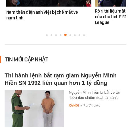
Rò rỉ tài liệu mật
Nam thần điện ảnh Việt bị chê mất vẻ
của chủ tịch FIF
nam tính
League
TIN MỚI CẬP NHẬT
Thi hành lệnh bắt tạm giam Nguyễn Minh
Hiền SN 1992 liên quan hơn 1 tỷ đồng
Nguyễn Minh Hiền bị bắt về tội
"Lừa đảo chiếm đoạt tài sản".
XÃ HỘI
-
7 giờ trước