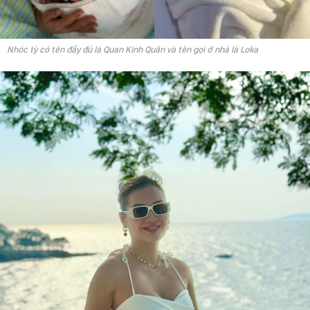
Nhóc tỳ có tên đầy đủ là Quan Kinh Quân và tên gọi ở nhà là Loka