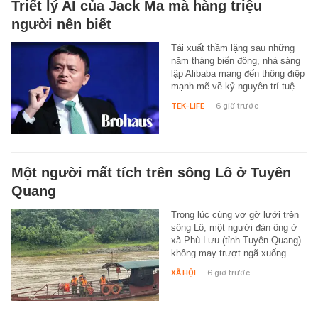
Triết lý AI của Jack Ma mà hàng triệu
người nên biết
Tái xuất thầm lặng sau những
năm tháng biến động, nhà sáng
lập Alibaba mang đến thông điệp
mạnh mẽ về kỷ nguyên trí tuệ…
TEK-LIFE
-
6 giờ trước
Một người mất tích trên sông Lô ở Tuyên
Quang
Trong lúc cùng vợ gỡ lưới trên
sông Lô, một người đàn ông ở
xã Phù Lưu (tỉnh Tuyên Quang)
không may trượt ngã xuống…
XÃ HỘI
-
6 giờ trước