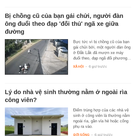
Bị chồng cũ của bạn gái chửi, người đàn
ông đuổi theo đạp 'đối thủ' ngã xe giữa
đường
Bực tức vì bị chồng cũ của bạn
gái chửi bới, một người đàn ông
ở Đắk Lắk đã mượn xe máy
đuổi theo, đạp ngã đối phương…
XÃ HỘI
-
6 giờ trước
Lý do nhà vệ sinh thường nằm ở ngoài rìa
công viên?
Điểm trùng hợp của các nhà vệ
sinh ở công viên là thường nằm
ngoài rìa, gần vỉa hè hoặc cổng
phụ ra vào.
ĐỜI SỐNG
-
6 giờ trước