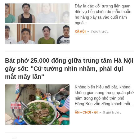
Đây là các đối tượng liên quan
đến vụ hỗn chiến do mẫu thuẫn
họ hàng xảy ra vào cuối năm
ngoái.
XÃ HỘI
-
7 giờ trước
Bát phở 25.000 đồng giữa trung tâm Hà Nội
gây sốt: "Cứ tưởng nhìn nhầm, phải dụi
mắt mấy lần"
Không biển hiệu nổi bật, không
không gian sang trọng, quán phở
nằm trong ngõ nhỏ trên phố
Hàng Bún vẫn đông khách mỗi…
ĂN - CHƠI - ĐI
-
6 giờ trước