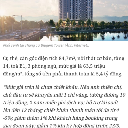
Phối cảnh tại chung cư Blugem Tower (Ảnh: Internet).
Cụ thể, căn góc diện tích 84,7m², nội thất cơ bản, tầng
14, toà B1, 3 phòng ngủ, mức giá là 63,5 triệu
đồng/m², tổng số tiền phải thanh toán là 5,4 tỷ đồng.
“Mức giá trên là chưa chiết khấu. Nếu anh thiện chí,
chủ đầu tư sẽ khuyến mãi 1 chỉ vàng, tương đương 10
triệu đồng; 2 năm miễn phí dịch vụ; hỗ trợ lãi suất
lên đến 12 tháng; chiết khấu thanh toán tối đa từ 4
-5%; giảm thêm 1% khi khách hàng booking trong
giai đoạn này; giảm 1% khi ký hợp đồng trước 23/3.