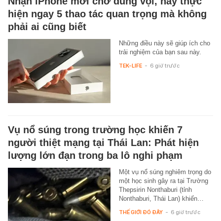
Nhận iPhone mới chớ dùng vội, hãy thực
hiện ngay 5 thao tác quan trọng mà không
phải ai cũng biết
Những điều này sẽ giúp ích cho
trải nghiệm của bạn sau này.
TEK-LIFE
-
6 giờ trước
Vụ nổ súng trong trường học khiến 7
người thiệt mạng tại Thái Lan: Phát hiện
lượng lớn đạn trong ba lô nghi phạm
Một vụ nổ súng nghiêm trọng do
một học sinh gây ra tại Trường
Thepsirin Nonthaburi (tỉnh
Nonthaburi, Thái Lan) khiến…
THẾ GIỚI ĐÓ ĐÂY
-
6 giờ trước