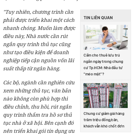
"Tuy nhiên, chương trình cần
TIN LIÊN QUAN
phải được triển khai một cách
nhanh chóng. Muốn làm được
điều này, Nhà nước cần rút
ngắn quy trình thủ tục cũng
như tạo điều kiện để doanh
Cấm cho thuê lưu trú
nghiệp tiếp cận nguồn vốn lãi
ngắn ngày trong chung
suất thấp từ ngân hàng.
cư Tp.HCM: Nhà đầu tư
“méo mặt”?
Các bộ, ngành cần nghiên cứu
xem những thủ tục, văn bản
nào không còn phù hợp thì
điều chỉnh, thu hồi, rút ngắn
quy trình thẩm tra hồ sơ thủ
Chung cư giảm giá hàng
trăm triệu đồng/căn,
tục nhà ở xã hội. Bên cạnh đó
khách vẫn khó chốt đơn
nên triển khai gói tín dụng ưu