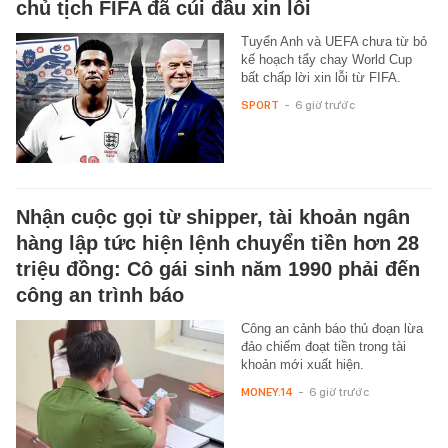
chủ tịch FIFA đã cúi đầu xin lỗi
Tuyển Anh và UEFA chưa từ bỏ
kế hoạch tẩy chay World Cup
bất chấp lời xin lỗi từ FIFA.
SPORT
-
6 giờ trước
Nhận cuộc gọi từ shipper, tài khoản ngân
hàng lập tức hiện lệnh chuyển tiền hơn 28
triệu đồng: Cô gái sinh năm 1990 phải đến
công an trình báo
Công an cảnh báo thủ đoạn lừa
đảo chiếm đoạt tiền trong tài
khoản mới xuất hiện.
MONEY.14
-
6 giờ trước