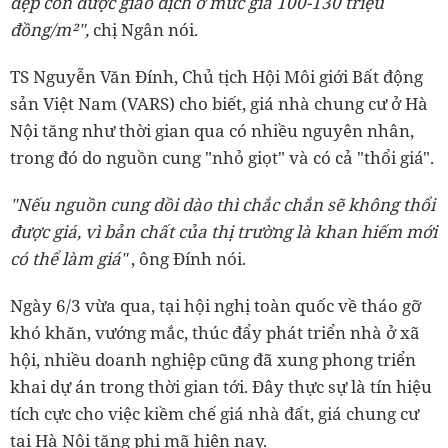
đẹp còn được giao dịch ở mức giá 100-130 triệu
đồng/m²",
chị Ngân nói.
TS Nguyễn Văn Đính, Chủ tịch Hội Môi giới Bất động
sản Việt Nam (VARS) cho biết, giá nhà chung cư ở Hà
Nội tăng như thời gian qua có nhiều nguyên nhân,
trong đó do nguồn cung "nhỏ giọt" và có cả "thổi giá".
"Nếu nguồn cung dồi dào thì chắc chắn sẽ không thổi
được giá, vì bản chất của thị trường là khan hiếm mới
có thể làm giá"
, ông Đính nói.
Ngày 6/3 vừa qua, tại hội nghị toàn quốc về tháo gỡ
khó khăn, vướng mắc, thúc đẩy phát triển nhà ở xã
hội, nhiều doanh nghiệp cũng đã xung phong triển
khai dự án trong thời gian tới. Đây thực sự là tín hiệu
tích cực cho việc kiềm chế giá nhà đất, giá chung cư
tại Hà Nội tăng phi mã hiện nay.