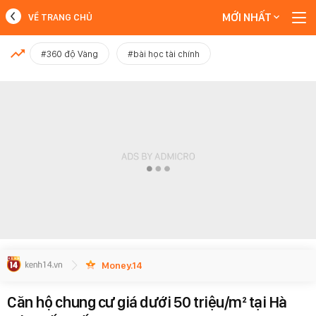
MỚI NHẤT
VỀ TRANG CHỦ
MỚI NHẤT
#360 độ Vàng
#bài học tài chính
Xem thêm
Money.14
Căn hộ chung cư giá dưới 50 triệu/m² tại Hà