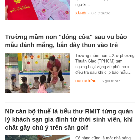
người…
XÃ HỘI
-
6 giờ trước
Trường mầm non "đóng cửa" sau vụ bảo
mẫu đánh mắng, bắn dây thun vào trẻ
Trường mầm non L.X ở phường
Thuận Giao (TPHCM) tạm
ngưng hoạt động để phối hợp
điều tra sau khi clip bảo mẫu…
HỌC ĐƯỜNG
-
6 giờ trước
Nữ cán bộ thuế là tiểu thư RMIT từng quản
lý khách sạn gia đình từ thời sinh viên, khí
chất gây chú ý trên sân golf
Cô nàng cũng là một nhà sáng