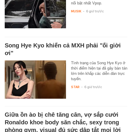
nổi bật nhất Vpop.
MUSIK
-
6 giờ trước
Song Hye Kyo khiến cả MXH phải "ối giời
ơi"
Tình trạng của Song Hye Kyo ở
thời điểm hiện tại đã gây bàn tán
lớn trên khắp các diễn đàn trực
tuyến.
STAR
-
6 giờ trước
Giữa ồn ào bị chê tăng cân, vợ sắp cưới
Ronaldo khoe body săn chắc, sexy trong
phòng gym, visual đủ sức dập tắt mọi lời