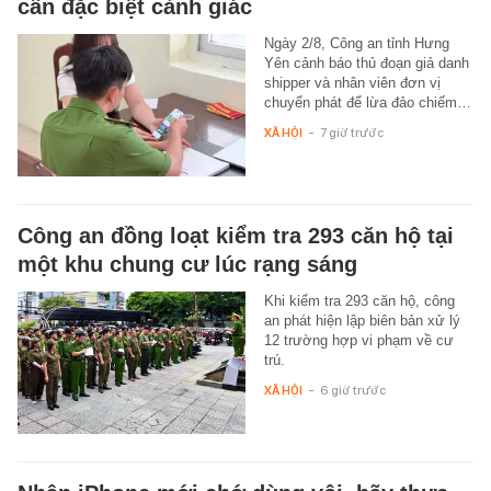
cần đặc biệt cảnh giác
Ngày 2/8, Công an tỉnh Hưng
Yên cảnh báo thủ đoạn giả danh
shipper và nhân viên đơn vị
chuyển phát để lừa đảo chiếm…
XÃ HỘI
-
7 giờ trước
Công an đồng loạt kiểm tra 293 căn hộ tại
một khu chung cư lúc rạng sáng
Khi kiểm tra 293 căn hộ, công
an phát hiện lập biên bản xử lý
12 trường hợp vi phạm về cư
trú.
XÃ HỘI
-
6 giờ trước