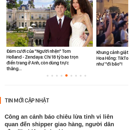
Đám cưới của "Người nhện" Tom
Khung cảnh giật
Holland - Zendaya: Chi 18 tỷ bao trọn
Hoa Hồng: TikTok
điền trang ở Anh, còn dùng trực
như "đi bão"!
thăng…
TIN MỚI CẬP NHẬT
Công an cảnh báo chiêu lừa tinh vi liên
quan đến shipper giao hàng, người dân