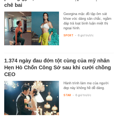
chê bai
Georgina mặc đồ tập ôm sát
khoe vóc dáng săn chắc, ngầm
đáp trả loạt bình luận miệt thị
ngoại hình.
SPORT
-
6 giờ trước
1.374 ngày đau đớn tột cùng của mỹ nhân
Hẹn Hò Chốn Công Sở sau khi cưới chồng
CEO
Hành trình làm mẹ của người
đẹp này không hề dễ dàng.
STAR
-
6 giờ trước