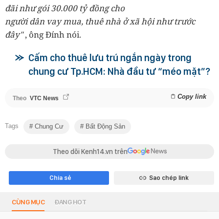
đãi như gói 30.000 tỷ đồng cho
người dân vay mua, thuê nhà ở xã hội như trước
đây"
, ông Đính nói.
Cấm cho thuê lưu trú ngắn ngày trong
chung cư Tp.HCM: Nhà đầu tư “méo mặt”?
Copy link
Theo
VTC News
Tags
Chung Cư
Bất Động Sản
Theo dõi Kenh14.vn trên
Chia sẻ
Sao chép link
CÙNG MỤC
ĐANG HOT