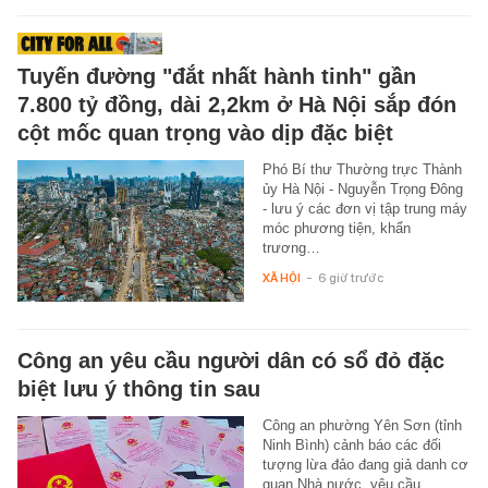
Tuyến đường "đắt nhất hành tinh" gần
7.800 tỷ đồng, dài 2,2km ở Hà Nội sắp đón
cột mốc quan trọng vào dịp đặc biệt
Phó Bí thư Thường trực Thành
ủy Hà Nội - Nguyễn Trọng Đông
- lưu ý các đơn vị tập trung máy
móc phương tiện, khẩn
trương…
XÃ HỘI
-
6 giờ trước
Công an yêu cầu người dân có sổ đỏ đặc
biệt lưu ý thông tin sau
Công an phường Yên Sơn (tỉnh
Ninh Bình) cảnh báo các đối
tượng lừa đảo đang giả danh cơ
quan Nhà nước, yêu cầu