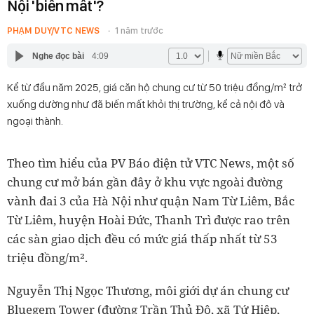
Nội 'biến mất'?
PHẠM DUY/VTC NEWS
1 năm trước
Nghe đọc bài
4:09
Kể từ đầu năm 2025, giá căn hộ chung cư từ 50 triệu đồng/m² trở
xuống dường như đã biến mất khỏi thị trường, kể cả nội đô và
ngoại thành.
Theo tìm hiểu của PV Báo điện tử VTC News, một số
chung cư mở bán gần đây ở khu vực ngoài đường
vành đai 3 của Hà Nội như quận Nam Từ Liêm, Bắc
Từ Liêm, huyện Hoài Đức, Thanh Trì được rao trên
các sàn giao dịch đều có mức giá thấp nhất từ 53
triệu đồng/m².
Nguyễn Thị Ngọc Thương, môi giới dự án chung cư
Bluegem Tower (đường Trần Thủ Độ, xã Tứ Hiệp,