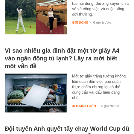
tạo nội dung, thường xuyên chia
sẻ về công việc và cuộc sống
đời thường.
ĐỜI SỐNG
-
6 giờ trước
Vì sao nhiều gia đình đặt một tờ giấy A4
vào ngăn đông tủ lạnh? Lấy ra mới biết
một vấn đề
Một tờ giấy trắng tưởng không
liên quan đến việc bảo quản
thực phẩm nhưng lại có thể
cung cấp vài dấu hiệu đáng
chú…
XEM MUA LUÔN
-
6 giờ trước
Đội tuyển Anh quyết tẩy chay World Cup dù