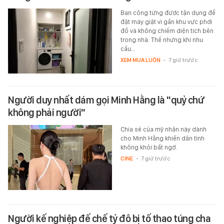
Ban công từng được tận dụng để
đặt máy giặt vì gần khu vực phơi
đồ và không chiếm diện tích bên
trong nhà. Thế nhưng khi nhu
cầu…
XEM MUA LUÔN
-
7 giờ trước
Người duy nhất dám gọi Minh Hằng là "quỷ chứ
không phải người"
Chia sẻ của mỹ nhân này dành
cho Minh Hằng khiến dân tình
không khỏi bất ngờ.
CINE
-
7 giờ trước
Người kế nghiệp đế chế tỷ đô bị tố thao túng cha