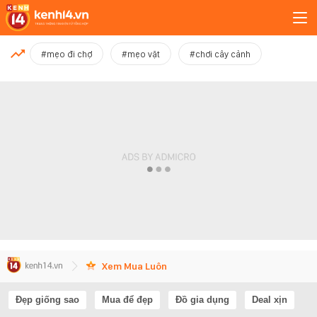
MỚI NHẤT
#mẹo đi chợ
#mẹo vặt
#chơi cây cảnh
Xem thêm
Xem Mua Luôn
Đẹp giống sao
Mua để đẹp
Đồ gia dụng
Deal xịn