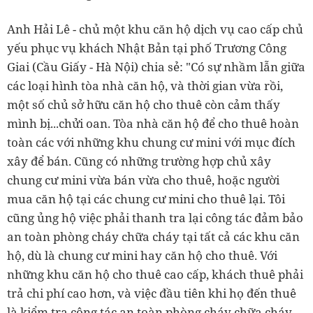
Anh Hải Lê - chủ một khu căn hộ dịch vụ cao cấp chủ
yếu phục vụ khách Nhật Bản tại phố Trương Công
Giai (Cầu Giấy - Hà Nội) chia sẻ: "Có sự nhầm lẫn giữa
các loại hình tòa nhà căn hộ, và thời gian vừa rồi,
một số chủ sở hữu căn hộ cho thuê còn cảm thấy
mình bị...chửi oan. Tòa nhà căn hộ để cho thuê hoàn
toàn các với những khu chung cư mini với mục đích
xây để bán. Cũng có những trường hợp chủ xây
chung cư mini vừa bán vừa cho thuê, hoặc người
mua căn hộ tại các chung cư mini cho thuê lại. Tôi
cũng ủng hộ việc phải thanh tra lại công tác đảm bảo
an toàn phòng cháy chữa cháy tại tất cả các khu căn
hộ, dù là chung cư mini hay căn hộ cho thuê. Với
những khu căn hộ cho thuê cao cấp, khách thuê phải
trả chi phí cao hơn, và việc đầu tiên khi họ đến thuê
là kiểm tra công tác an toàn phòng cháy chữa cháy