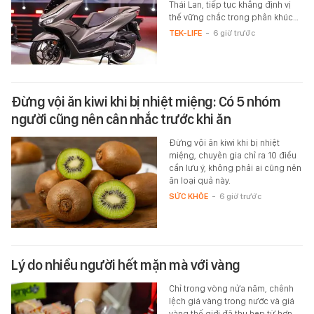
Thái Lan, tiếp tục khẳng định vị
thế vững chắc trong phân khúc…
TEK-LIFE
-
6 giờ trước
Đừng vội ăn kiwi khi bị nhiệt miệng: Có 5 nhóm
người cũng nên cân nhắc trước khi ăn
Đừng vội ăn kiwi khi bị nhiệt
miệng, chuyên gia chỉ ra 10 điều
cần lưu ý, không phải ai cũng nên
ăn loại quả này.
SỨC KHỎE
-
6 giờ trước
Lý do nhiều người hết mặn mà với vàng
Chỉ trong vòng nửa năm, chênh
lệch giá vàng trong nước và giá
vàng thế giới đã thu hẹp từ hơn