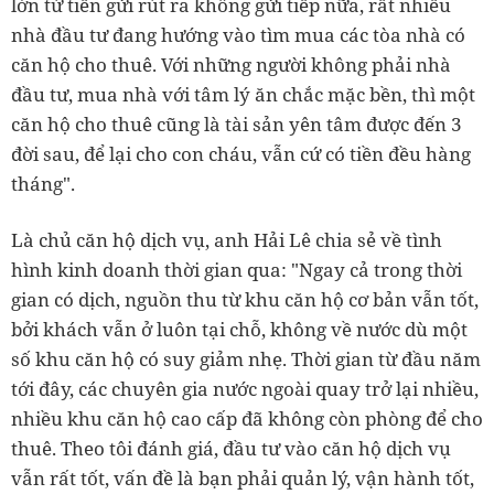
lớn từ tiền gửi rút ra không gửi tiếp nữa, rất nhiều
nhà đầu tư đang hướng vào tìm mua các tòa nhà có
căn hộ cho thuê. Với những người không phải nhà
đầu tư, mua nhà với tâm lý ăn chắc mặc bền, thì một
căn hộ cho thuê cũng là tài sản yên tâm được đến 3
đời sau, để lại cho con cháu, vẫn cứ có tiền đều hàng
tháng".
Là chủ căn hộ dịch vụ, anh Hải Lê chia sẻ về tình
hình kinh doanh thời gian qua: "Ngay cả trong thời
gian có dịch, nguồn thu từ khu căn hộ cơ bản vẫn tốt,
bởi khách vẫn ở luôn tại chỗ, không về nước dù một
số khu căn hộ có suy giảm nhẹ. Thời gian từ đầu năm
tới đây, các chuyên gia nước ngoài quay trở lại nhiều,
nhiều khu căn hộ cao cấp đã không còn phòng để cho
thuê. Theo tôi đánh giá, đầu tư vào căn hộ dịch vụ
vẫn rất tốt, vấn đề là bạn phải quản lý, vận hành tốt,