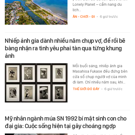
Lonely Planet – cẩm nang du
lịch…
ĂN - CHƠI - ĐI
-
6 giờ trước
Nhiếp ảnh gia dành nhiều năm chụp vợ, để rồi bẽ
bàng nhận ra tình yêu phai tàn qua từng khung
ảnh
Mỗi buổi sáng, nhiếp ảnh gia
Masahisa Fukase đều đứng bên
cửa sổ chụp người vợ của mình
đi làm. Chỉ nhiều năm sau, khi…
THẾ GIỚI ĐÓ ĐÂY
-
6 giờ trước
Mỹ nhân ngành múa SN 1992 bí mật sinh con cho
đại gia: Cuộc sống hiện tại gây choáng ngợp