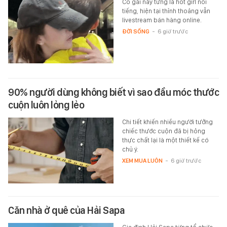
Cô gái này từng là hot girl nổi
tiếng, hiện tại thỉnh thoảng vẫn
livestream bán hàng online.
ĐỜI SỐNG
-
6 giờ trước
90% người dùng không biết vì sao đầu móc thước
cuộn luôn lỏng lẻo
Chi tiết khiến nhiều người tưởng
chiếc thước cuộn đã bị hỏng
thực chất lại là một thiết kế có
chủ ý.
XEM MUA LUÔN
-
6 giờ trước
Căn nhà ở quê của Hải Sapa