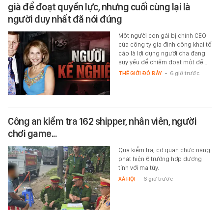
già để đoạt quyền lực, nhưng cuối cùng lại là
người duy nhất đã nói đúng
Một người con gái bị chính CEO
của công ty gia đình công khai tố
cáo là lợi dụng người cha đang
suy yếu để chiếm đoạt một đế…
THẾ GIỚI ĐÓ ĐÂY
-
6 giờ trước
Công an kiểm tra 162 shipper, nhân viên, người
chơi game...
Qua kiểm tra, cơ quan chức năng
phát hiện 6 trường hợp dương
tính với ma túy.
XÃ HỘI
-
6 giờ trước