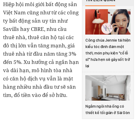
Hiệp hội môi giới bất động sản
Việt Nam cũng như từ các công
ty bất động sản uy tín như
Savills hay CBRE, nhu cầu
thuê nhà, thuê căn hộ tại các
Công chúa Jennie tái hiện
đô thị lớn vẫn tăng mạnh, giá
kiểu tóc đình đám một
thuê nhà từ đầu năm tăng 3%
thời, món phụ kiện "cổ lỗ
sĩ" hứa hẹn sẽ gây sốt trở
đến 5%. Xu hưởng cả ngắn hạn
lại
và dài hạn, mô hình tòa nhà
có căn hộ dịch vụ vẫn là mặt
hàng nhiều nhà đầu tư sẽ săn
tìm, đổ tiền vào để sở hữu.
Ngắm ngôi nhà ống có
thiết kế tối giản ở Sài Gòn