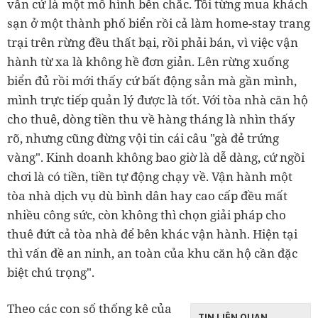
vẫn cứ là một mô hình bền chắc. Tôi từng mua khách
sạn ở một thành phố biển rồi cả làm home-stay trang
trại trên rừng đều thất bại, rồi phải bán, vì việc vận
hành từ xa là không hề đơn giản. Lên rừng xuống
biển đủ rồi mới thấy cứ bất động sản mà gần mình,
mình trực tiếp quản lý được là tốt. Với tòa nhà căn hộ
cho thuê, dòng tiền thu về hàng tháng là nhìn thấy
rõ, nhưng cũng đừng vội tin cái câu "gà đẻ trứng
vàng". Kinh doanh không bao giờ là dễ dàng, cứ ngồi
chơi là có tiền, tiền tự động chạy về. Vận hành một
tòa nhà dịch vụ dù bình dân hay cao cấp đều mất
nhiều công sức, còn không thì chọn giải pháp cho
thuê đứt cả tòa nhà để bên khác vận hành. Hiện tại
thì vấn đề an ninh, an toàn của khu căn hộ cần đặc
biệt chú trọng".
Theo các con số thống kê của
TIN LIÊN QUAN