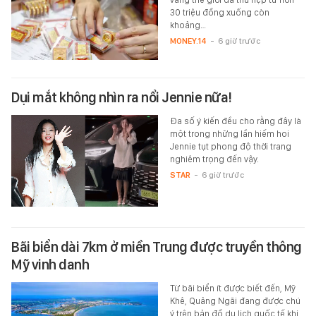
30 triệu đồng xuống còn
khoảng…
MONEY.14
-
6 giờ trước
Dụi mắt không nhìn ra nổi Jennie nữa!
Đa số ý kiến đều cho rằng đây là
một trong những lần hiếm hoi
Jennie tụt phong độ thời trang
nghiêm trọng đến vậy.
STAR
-
6 giờ trước
Bãi biển dài 7km ở miền Trung được truyền thông
Mỹ vinh danh
Từ bãi biển ít được biết đến, Mỹ
Khê, Quảng Ngãi đang được chú
ý trên bản đồ du lịch quốc tế khi