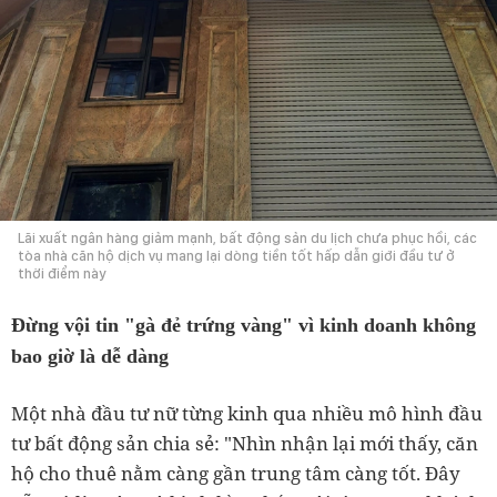
Lãi xuất ngân hàng giảm mạnh, bất động sản du lịch chưa phục hồi, các
tòa nhà căn hộ dịch vụ mang lại dòng tiền tốt hấp dẫn giới đầu tư ở
thời điểm này
Đừng vội tin "gà đẻ trứng vàng" vì kinh doanh không
bao giờ là dễ dàng
Một nhà đầu tư nữ từng kinh qua nhiều mô hình đầu
tư bất động sản chia sẻ: "Nhìn nhận lại mới thấy, căn
hộ cho thuê nằm càng gần trung tâm càng tốt. Đây