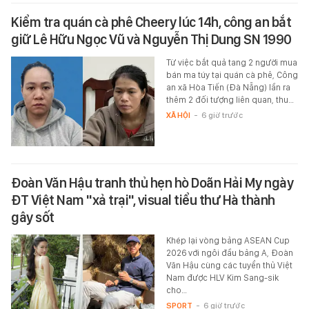
Kiểm tra quán cà phê Cheery lúc 14h, công an bắt
giữ Lê Hữu Ngọc Vũ và Nguyễn Thị Dung SN 1990
Từ việc bắt quả tang 2 người mua
bán ma túy tại quán cà phê, Công
an xã Hòa Tiến (Đà Nẵng) lần ra
thêm 2 đối tượng liên quan, thu…
XÃ HỘI
-
6 giờ trước
Đoàn Văn Hậu tranh thủ hẹn hò Doãn Hải My ngày
ĐT Việt Nam "xả trại", visual tiểu thư Hà thành
gây sốt
Khép lại vòng bảng ASEAN Cup
2026 với ngôi đầu bảng A, Đoàn
Văn Hậu cùng các tuyển thủ Việt
Nam được HLV Kim Sang-sik
cho…
SPORT
-
6 giờ trước