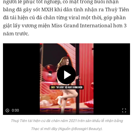
người lễ phục tốt nghiệp, có mặt trong buổi nhận
bằng đã gây sốt MXH khi dân tình nhận ra Thuỳ Tiên
đã tái hiện cú đá chân từng viral một thời, góp phần
giật lấy vương miện Miss Grand International hơn 3
năm trước.
0:00
Thuỳ Tiên tái hiện cú đá chân năm 2021 trên sân khấu lễ nhận bằng
Thạc sĩ mới đây (Nguồn @Bossgirl Beauty).