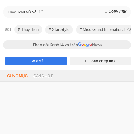
Copy link
Theo
Phụ Nữ Số
Tags
Thùy Tiên
Star Style
Miss Grand International 202
Theo dõi Kenh14.vn trên
Chia sẻ
Sao chép link
CÙNG MỤC
ĐANG HOT