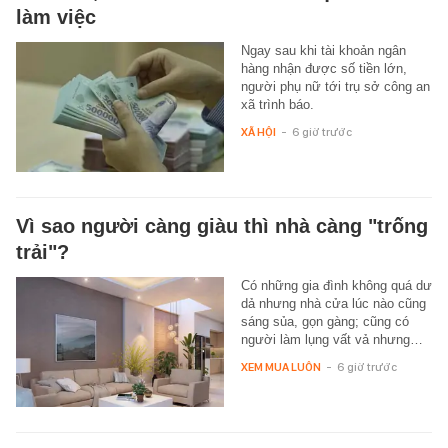
làm việc
Ngay sau khi tài khoản ngân
hàng nhận được số tiền lớn,
người phụ nữ tới trụ sở công an
xã trình báo.
XÃ HỘI
-
6 giờ trước
Vì sao người càng giàu thì nhà càng "trống
trải"?
Có những gia đình không quá dư
dả nhưng nhà cửa lúc nào cũng
sáng sủa, gọn gàng; cũng có
người làm lụng vất vả nhưng…
XEM MUA LUÔN
-
6 giờ trước