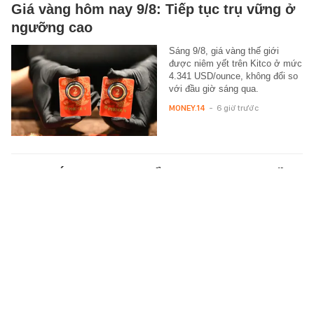
Giá vàng hôm nay 9/8: Tiếp tục trụ vững ở
ngưỡng cao
Sáng 9/8, giá vàng thế giới
được niêm yết trên Kitco ở mức
4.341 USD/ounce, không đổi so
với đầu giờ sáng qua.
MONEY.14
-
6 giờ trước
Nhan sắc không tin nổi của Lý Nhược Đồng
sau 21 năm đóng Tiểu Long Nữ
Sắc vóc của Lý Nhược Đồng lại
lần nữa gây bàn tán.
CINE
-
6 giờ trước