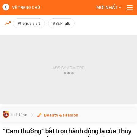
MỚI NHẤT
VỀ TRANG CHỦ
MỚI NHẤT
#trends alert
#B&F Talk
Xem thêm
Beauty & Fashion
"Cam thường" bắt trọn hành động lạ của Thùy