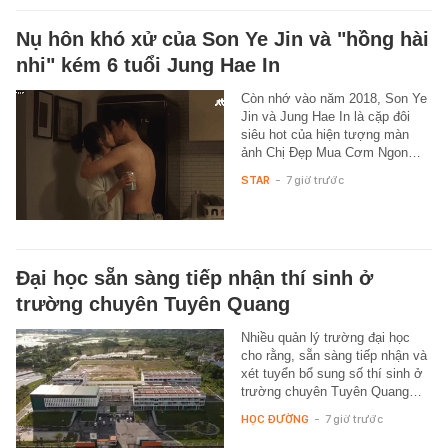
Nụ hôn khó xử của Son Ye Jin và "hồng hài
nhi" kém 6 tuổi Jung Hae In
Còn nhớ vào năm 2018, Son Ye
Jin và Jung Hae In là cặp đôi
siêu hot của hiện tượng màn
ảnh Chị Đẹp Mua Cơm Ngon…
STAR
-
7 giờ trước
Đại học sẵn sàng tiếp nhận thí sinh ở
trường chuyên Tuyên Quang
Nhiều quản lý trường đại học
cho rằng, sẵn sàng tiếp nhận và
xét tuyển bổ sung số thí sinh ở
trường chuyên Tuyên Quang…
HỌC ĐƯỜNG
-
7 giờ trước