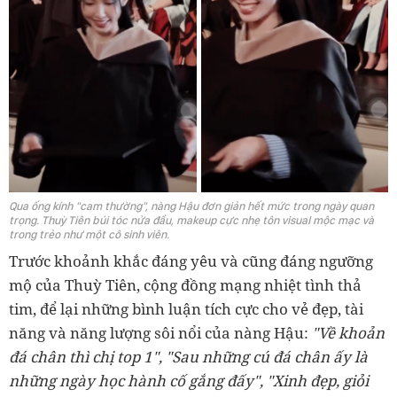
Qua ống kính "cam thường", nàng Hậu đơn giản hết mức trong ngày quan
trọng. Thuỳ Tiên búi tóc nửa đầu, makeup cực nhẹ tôn visual mộc mạc và
trong trẻo như một cô sinh viên.
Trước khoảnh khắc đáng yêu và cũng đáng ngưỡng
mộ của Thuỳ Tiên, cộng đồng mạng nhiệt tình thả
tim, để lại những bình luận tích cực cho vẻ đẹp, tài
năng và năng lượng sôi nổi của nàng Hậu:
"Về khoản
đá chân thì chị top 1", "Sau những cú đá chân ấy là
những ngày học hành cố gắng đấy", "Xinh đẹp, giỏi