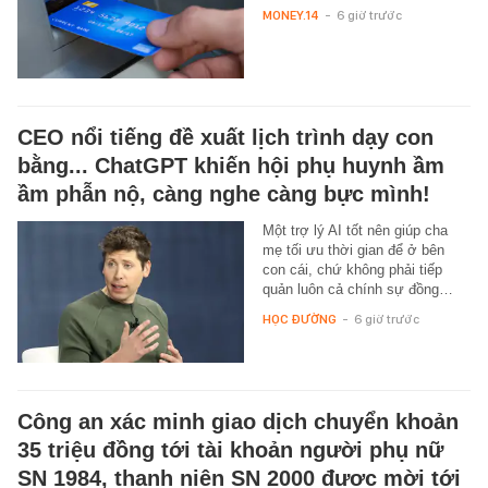
MONEY.14
-
6 giờ trước
CEO nổi tiếng đề xuất lịch trình dạy con
bằng... ChatGPT khiến hội phụ huynh ầm
ầm phẫn nộ, càng nghe càng bực mình!
Một trợ lý AI tốt nên giúp cha
mẹ tối ưu thời gian để ở bên
con cái, chứ không phải tiếp
quản luôn cả chính sự đồng…
HỌC ĐƯỜNG
-
6 giờ trước
Công an xác minh giao dịch chuyển khoản
35 triệu đồng tới tài khoản người phụ nữ
SN 1984, thanh niên SN 2000 được mời tới