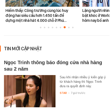
Hiếm thấy: Công trường cùng lúc huy
Lặng người nhìn 
động hai siêu cẩu hơn 1.450 tấn để
bật khóc ở World
dựng một nhà hát 4.000 chỗ ở Phú…
hôm nay bố anh 
TIN MỚI CẬP NHẬT
Ngọc Trinh thông báo đóng cửa nhà hàng
sau 2 năm
Sau khi nhận nhiều ý kiến góp ý
từ khách hàng thì Ngọc Trinh
đưa ra quyết định này.
STAR
-
7 giờ trước