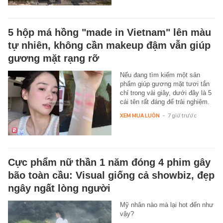
5 hộp má hồng "made in Vietnam" lên màu
tự nhiên, không cần makeup đậm vẫn giúp
gương mặt rạng rỡ
Nếu đang tìm kiếm một sản
phẩm giúp gương mặt tươi tắn
chỉ trong vài giây, dưới đây là 5
cái tên rất đáng để trải nghiệm.
XEM MUA LUÔN
-
7 giờ trước
Cực phẩm nữ thần 1 năm đóng 4 phim gây
bão toàn cầu: Visual giống cả showbiz, đẹp
ngây ngất lòng người
Mỹ nhân nào mà lại hot đến như
vậy?