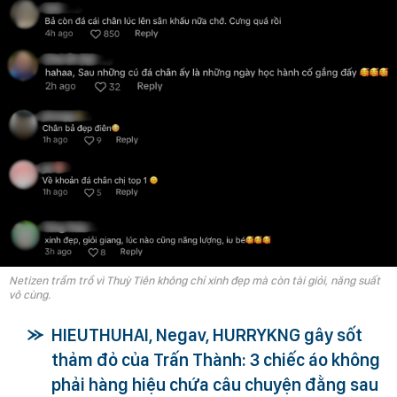
Netizen trầm trồ vì Thuỳ Tiên không chỉ xinh đẹp mà còn tài giỏi, năng suất
vô cùng.
HIEUTHUHAI, Negav, HURRYKNG gây sốt
thảm đỏ của Trấn Thành: 3 chiếc áo không
phải hàng hiệu chứa câu chuyện đằng sau