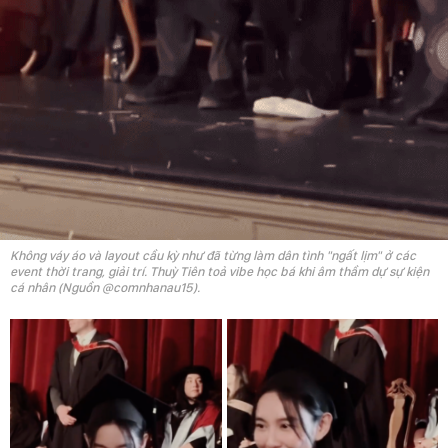
Không váy áo và layout cầu kỳ như đã từng làm dân tình "ngất lịm" ở các
event thời trang, giải trí. Thuỳ Tiên toả vibe học bá khi âm thầm dự sự kiện
cá nhân (Nguồn @comnhanau15).