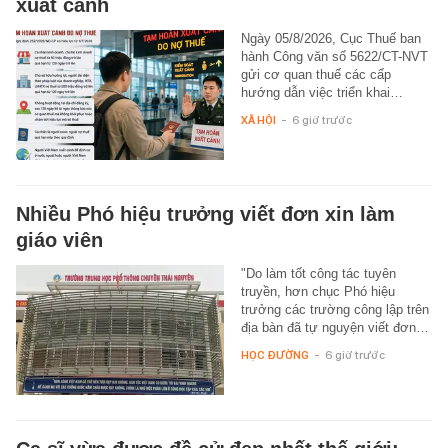
xuất cảnh
Ngày 05/8/2026, Cục Thuế ban
hành Công văn số 5622/CT-NVT
gửi cơ quan thuế các cấp
hướng dẫn việc triển khai…
XÃ HỘI
-
6 giờ trước
Nhiều Phó hiệu trưởng viết đơn xin làm
giáo viên
"Do làm tốt công tác tuyên
truyền, hơn chục Phó hiệu
trưởng các trường công lập trên
địa bàn đã tự nguyện viết đơn…
HỌC ĐƯỜNG
-
6 giờ trước