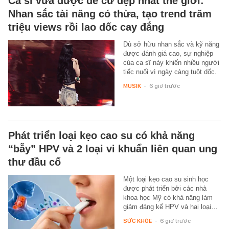
Ca sĩ vừa được đề cử đẹp nhất thế giới:
Nhan sắc tài năng có thừa, tạo trend trăm
triệu views rồi lao dốc cay đắng
Dù sở hữu nhan sắc và kỹ năng
được đánh giá cao, sự nghiệp
của ca sĩ này khiến nhiều người
tiếc nuối vì ngày càng tuột dốc.
MUSIK
-
6 giờ trước
Phát triển loại kẹo cao su có khả năng
“bẫy” HPV và 2 loại vi khuẩn liên quan ung
thư đầu cổ
Một loại kẹo cao su sinh học
được phát triển bởi các nhà
khoa học Mỹ có khả năng làm
giảm đáng kể HPV và hai loại…
SỨC KHỎE
-
6 giờ trước