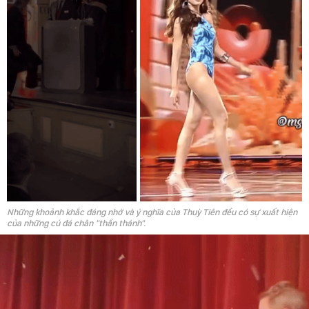
Những khoảnh khắc đáng nhớ và ý nghĩa của Thuỳ Tiên đều có sự xuất hiện
của những cú đá chân "thần thánh".