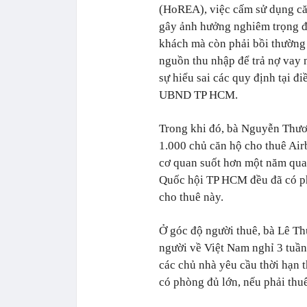
(HoREA), việc cấm sử dụng că
gây ảnh hưởng nghiêm trọng đ
khách mà còn phải bồi thường 
nguồn thu nhập để trả nợ vay 
sự hiểu sai các quy định tại đ
UBND TP HCM.
Trong khi đó, bà Nguyễn Thươ
1.000 chủ căn hộ cho thuê Air
cơ quan suốt hơn một năm qua
Quốc hội TP HCM đều đã có ph
cho thuê này.
Ở góc độ người thuê, bà Lê Th
người về Việt Nam nghỉ 3 tuần
các chủ nhà yêu cầu thời hạn t
có phòng đủ lớn, nếu phải thuê