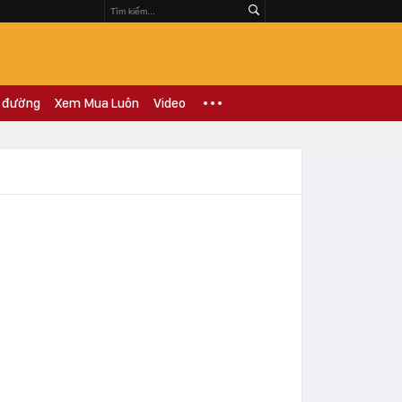
 đường
Xem Mua Luôn
Video