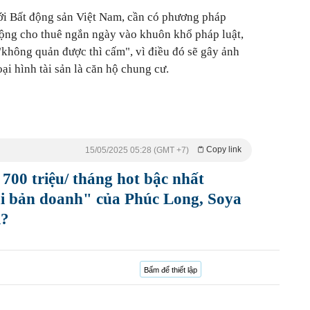
ới Bất động sản Việt Nam, cần có phương pháp
động cho thuê ngắn ngày vào khuôn khổ pháp luật,
 "không quản được thì cấm", vì điều đó sẽ gây ảnh
oại hình tài sản là căn hộ chung cư.
Copy link
15/05/2025 05:28 (GMT +7)
700 triệu/ tháng hot bậc nhất
i bản doanh" của Phúc Long, Soya
i?
Bấm để thiết lập