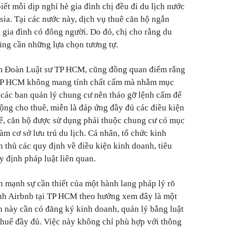
ết mỗi dịp nghỉ hè gia đình chị đều đi du lịch nước
ia. Tại các nước này, dịch vụ thuê căn hộ ngắn
 gia đình có đông người. Do đó, chị cho rằng du
ũng cần những lựa chọn tương tự.
ệm Đoàn Luật sư TP HCM, cũng đồng quan điểm rằng
TP HCM không mang tính chất cấm mà nhằm mục
, các ban quản lý chung cư nên tháo gỡ lệnh cấm để
động cho thuê, miễn là đáp ứng đầy đủ các điều kiện
hể, căn hộ được sử dụng phải thuộc chung cư có mục
àm cơ sở lưu trú du lịch. Cá nhân, tổ chức kinh
n thủ các quy định về điều kiện kinh doanh, tiêu
y định pháp luật liên quan.
mạnh sự cần thiết của một hành lang pháp lý rõ
ình Airbnb tại TP HCM theo hướng xem đây là một
 này cần có đăng ký kinh doanh, quản lý bằng luật
 thuế đầy đủ. Việc này không chỉ phù hợp với thông