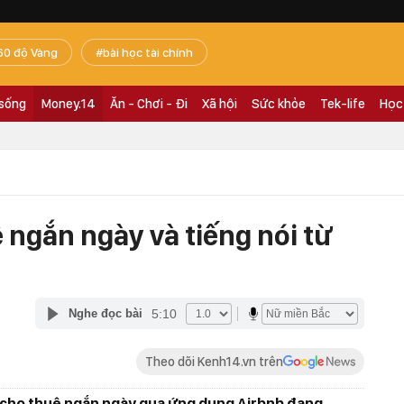
60 độ Vàng
bài học tài chính
 sống
Money.14
Ăn - Chơi - Đi
Xã hội
Sức khỏe
Tek-life
Học
ngắn ngày và tiếng nói từ
5:10
Nghe đọc bài
Theo dõi Kenh14.vn trên
 cho thuê ngắn ngày qua ứng dụng Airbnb đang