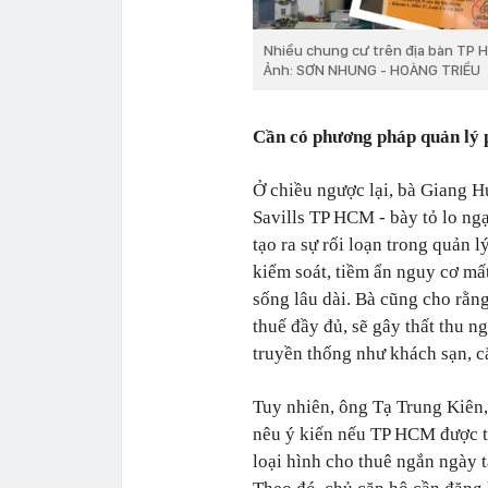
Nhiều chung cư trên địa bàn TP H
Ảnh: SƠN NHUNG - HOÀNG TRIỀU
Cần có phương pháp quản lý 
Ở chiều ngược lại, bà Giang
Savills TP HCM - bày tỏ lo ngạ
tạo ra sự rối loạn trong quản l
kiểm soát, tiềm ẩn nguy cơ mấ
sống lâu dài. Bà cũng cho rằ
thuế đầy đủ, sẽ gây thất thu n
truyền thống như khách sạn, c
Tuy nhiên, ông Tạ Trung Kiên
nêu ý kiến nếu TP HCM được tr
loại hình cho thuê ngắn ngày t