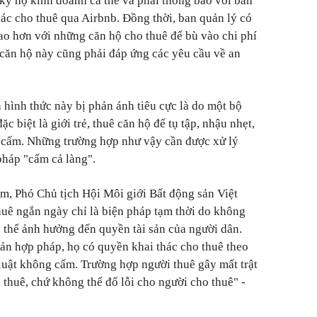
ký hộ kinh doanh cá thể và phải thông báo với ban
hác cho thuê qua Airbnb. Đồng thời, ban quản lý có
ao hơn với những căn hộ cho thuê để bù vào chi phí
 căn hộ này cũng phải đáp ứng các yêu cầu về an
 hình thức này bị phản ánh tiêu cực là do một bộ
ặc biệt là giới trẻ, thuê căn hộ để tụ tập, nhậu nhẹt,
t cấm. Những trường hợp như vậy cần được xử lý
pháp "cấm cả làng".
m, Phó Chủ tịch Hội Môi giới Bất động sản Việt
uê ngắn ngày chỉ là biện pháp tạm thời do không
 thể ảnh hưởng đến quyền tài sản của người dân.
sản hợp pháp, họ có quyền khai thác cho thuê theo
luật không cấm. Trường hợp người thuê gây mất trật
 thuê, chứ không thể đổ lỗi cho người cho thuê" -