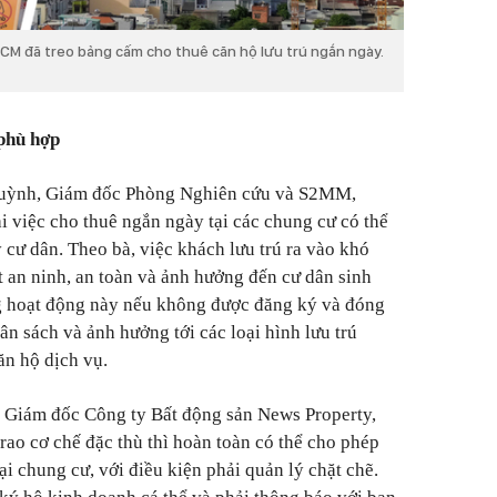
CM đã treo bảng cấm cho thuê căn hộ lưu trú ngắn ngày.
phù hợp
 Huỳnh, Giám đốc Phòng Nghiên cứu và S2MM,
i việc cho thuê ngắn ngày tại các chung cư có thể
ý cư dân. Theo bà, việc khách lưu trú ra vào khó
t an ninh, an toàn và ảnh hưởng đến cư dân sinh
ng hoạt động này nếu không được đăng ký và đóng
gân sách và ảnh hưởng tới các loại hình lưu trú
ăn hộ dịch vụ.
, Giám đốc Công ty Bất động sản News Property,
ao cơ chế đặc thù thì hoàn toàn có thể cho phép
ại chung cư, với điều kiện phải quản lý chặt chẽ.