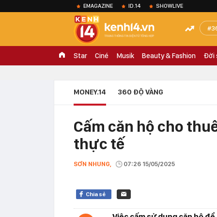
EMAGAZINE
ID.14
SHOWLIVE
3
Star
Ciné
Musik
Beauty & Fashion
Đời
MONEY.14
360 ĐỘ VÀNG
Cấm căn hộ cho thuê 
thực tế
SƠN NHUNG,
07:26 15/05/2025
Chia sẻ
Việc cấm sử dụng căn hộ để