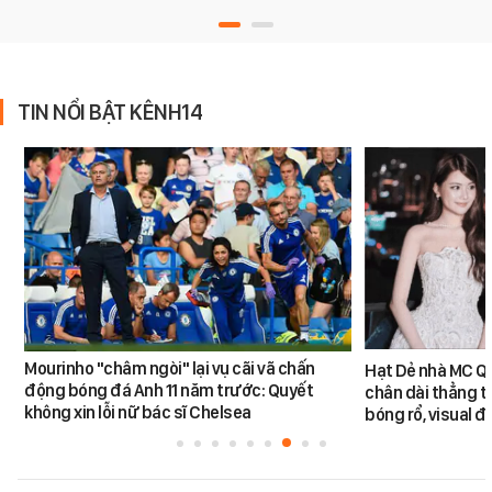
TIN NỔI BẬT KÊNH14
Mourinho "châm ngòi" lại vụ cãi vã chấn
Hạt Dẻ nhà MC Qu
động bóng đá Anh 11 năm trước: Quyết
chân dài thẳng tắ
không xin lỗi nữ bác sĩ Chelsea
bóng rổ, visual 