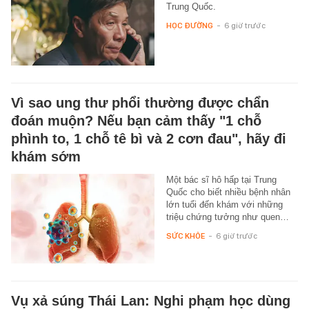
Trung Quốc.
HỌC ĐƯỜNG
-
6 giờ trước
Vì sao ung thư phổi thường được chẩn
đoán muộn? Nếu bạn cảm thấy "1 chỗ
phình to, 1 chỗ tê bì và 2 cơn đau", hãy đi
khám sớm
Một bác sĩ hô hấp tại Trung
Quốc cho biết nhiều bệnh nhân
lớn tuổi đến khám với những
triệu chứng tưởng như quen…
SỨC KHỎE
-
6 giờ trước
Vụ xả súng Thái Lan: Nghi phạm học dùng