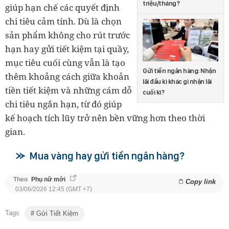
triệu/tháng?
giúp hạn chế các quyết định
chi tiêu cảm tính. Dù là chọn
sản phẩm không cho rút trước
hạn hay gửi tiết kiệm tại quầy,
mục tiêu cuối cùng vẫn là tạo
Gửi tiền ngân hàng: Nhận
thêm khoảng cách giữa khoản
lãi đầu kì khác gì nhận lãi
tiền tiết kiệm và những cám dỗ
cuối kì?
chi tiêu ngắn hạn, từ đó giúp
kế hoạch tích lũy trở nên bền vững hơn theo thời
gian.
Mua vàng hay gửi tiền ngân hàng?
Theo
Phụ nữ mới
Copy link
03/06/2026 12:45 (GMT +7)
Tags
Gửi Tiết Kiệm