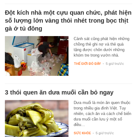
Đột kích nhà một cựu quan chức, phát hiện
số lượng lớn vàng thỏi nhét trong bọc thịt
gà ở tủ đông
Cảnh sát cũng phát hiện những
chồng thẻ ghi nợ và thẻ quà
tặng được chôn dưới những
khóm tre trong vườn nhà.
THẾ GIỚI ĐÓ ĐÂY
-
5 giờ trước
3 thói quen ăn dưa muối cần bỏ ngay
Dưa muối là món ăn quen thuộc
trong nhiều gia đình Việt. Tuy
nhiên, cách ăn và cách chế biến
dưa muối cần lưu ý một số
điều…
SỨC KHỎE
-
5 giờ trước