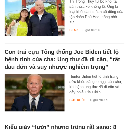
Trì Trọng Thụy từ bỏ khối tài
sản thừa kế khổng lồ. Ông bị
loại khỏi danh sách cổ đông của
tập đoàn Phú Hoa, sống nhờ
sự…
STAR
-
6 giờ trước
Con trai cựu Tổng thống Joe Biden tiết lộ
bệnh tình của cha: Ung thư đã di căn, “rất
đau đớn và suy nhược nghiêm trọng”
Hunter Biden tiết lộ tình trạng
sức khỏe đáng lo ngại của cha,
khi bệnh ung thư đã di căn và
gây nhiều đau đớn.
SỨC KHỎE
-
6 giờ trước
Kiểu giày “lười” nhưng trông rất sang: 8