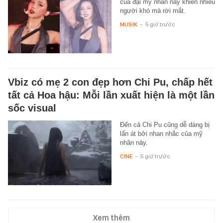
của đại mỹ nhân này khiến nhiều
người khó mà rời mắt.
MUSIK
-
5 giờ trước
Vbiz có mẹ 2 con đẹp hơn Chi Pu, chấp hết
tất cả Hoa hậu: Mỗi lần xuất hiện là một lần
sốc visual
Đến cả Chi Pu cũng dễ dàng bị
lấn át bởi nhan nhắc của mỹ
nhân này.
CINE
-
5 giờ trước
Xem thêm