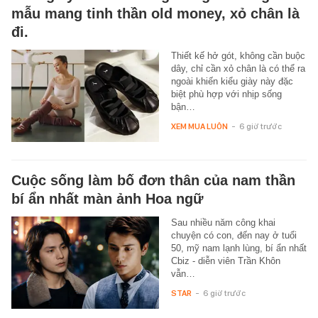
mẫu mang tinh thần old money, xỏ chân là
đi.
Thiết kế hở gót, không cần buộc
dây, chỉ cần xỏ chân là có thể ra
ngoài khiến kiểu giày này đặc
biệt phù hợp với nhịp sống
bận…
XEM MUA LUÔN
-
6 giờ trước
Cuộc sống làm bố đơn thân của nam thần
bí ẩn nhất màn ảnh Hoa ngữ
Sau nhiều năm công khai
chuyện có con, đến nay ở tuổi
50, mỹ nam lạnh lùng, bí ẩn nhất
Cbiz - diễn viên Trần Khôn
vẫn…
STAR
-
6 giờ trước