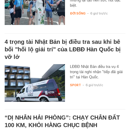
nhưng lại tạo nên sức hút đặc
biệt.
ĐỜI SỐNG
-
6 giờ trước
4 trọng tài Nhật Bản bị điều tra sau khi bê
bối "hối lộ giải trí" của LĐBĐ Hàn Quốc bị
vỡ lở
LĐBĐ Nhật Bản điều tra vụ 4
trọng tài nghi nhận "tiếp đãi giải
trí" tại Hàn Quốc.
SPORT
-
6 giờ trước
“DỊ NHÂN HẢI PHÒNG”: CHẠY CHÂN ĐẤT
100 KM, KHỎI HÀNG CHỤC BỆNH