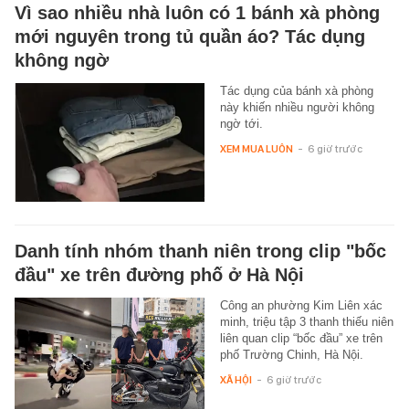
Vì sao nhiều nhà luôn có 1 bánh xà phòng
mới nguyên trong tủ quần áo? Tác dụng
không ngờ
Tác dụng của bánh xà phòng
này khiến nhiều người không
ngờ tới.
XEM MUA LUÔN
-
6 giờ trước
Danh tính nhóm thanh niên trong clip "bốc
đầu" xe trên đường phố ở Hà Nội
Công an phường Kim Liên xác
minh, triệu tập 3 thanh thiếu niên
liên quan clip “bốc đầu” xe trên
phố Trường Chinh, Hà Nội.
XÃ HỘI
-
6 giờ trước