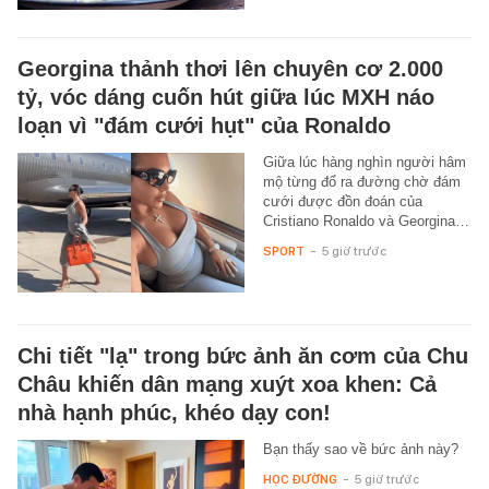
Georgina thảnh thơi lên chuyên cơ 2.000
tỷ, vóc dáng cuốn hút giữa lúc MXH náo
loạn vì "đám cưới hụt" của Ronaldo
Giữa lúc hàng nghìn người hâm
mộ từng đổ ra đường chờ đám
cưới được đồn đoán của
Cristiano Ronaldo và Georgina…
SPORT
-
5 giờ trước
Chi tiết "lạ" trong bức ảnh ăn cơm của Chu
Châu khiến dân mạng xuýt xoa khen: Cả
nhà hạnh phúc, khéo dạy con!
Bạn thấy sao về bức ảnh này?
HỌC ĐƯỜNG
-
5 giờ trước