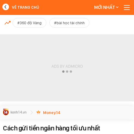
MỚI NHẤT
VỀ TRANG CHỦ
MỚI NHẤT
#360 độ Vàng
#bài học tài chính
Xem thêm
Money.14
Cách gửi tiền ngân hàng tối ưu nhất