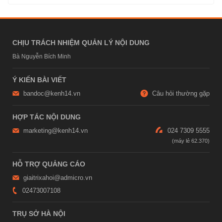
CHỊU TRÁCH NHIỆM QUẢN LÝ NỘI DUNG
Bà Nguyễn Bích Minh
Ý KIẾN BÀI VIẾT
bandoc@kenh14.vn
Câu hỏi thường gặp
HỢP TÁC NỘI DUNG
marketing@kenh14.vn
024 7309 5555
HỖ TRỢ QUẢNG CÁO
giaitrixahoi@admicro.vn
02473007108
TRỤ SỞ HÀ NỘI