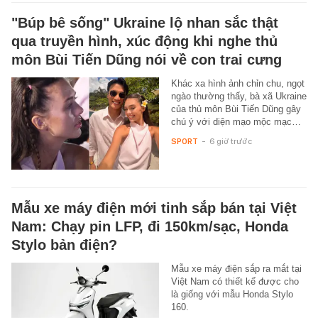
"Búp bê sống" Ukraine lộ nhan sắc thật
qua truyền hình, xúc động khi nghe thủ
môn Bùi Tiến Dũng nói về con trai cưng
Khác xa hình ảnh chỉn chu, ngọt
ngào thường thấy, bà xã Ukraine
của thủ môn Bùi Tiến Dũng gây
chú ý với diện mạo mộc mạc…
SPORT
-
6 giờ trước
Mẫu xe máy điện mới tinh sắp bán tại Việt
Nam: Chạy pin LFP, đi 150km/sạc, Honda
Stylo bản điện?
Mẫu xe máy điện sắp ra mắt tại
Việt Nam có thiết kế được cho
là giống với mẫu Honda Stylo
160.