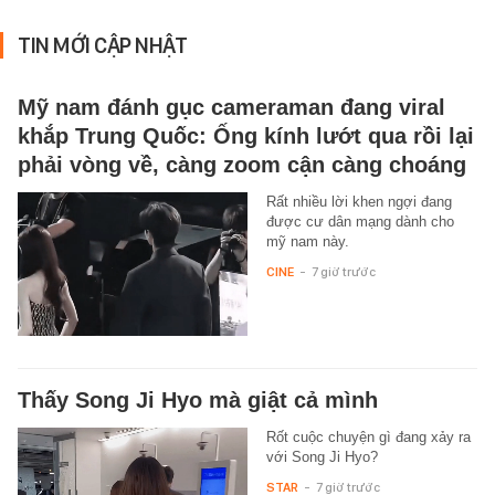
TIN MỚI CẬP NHẬT
Mỹ nam đánh gục cameraman đang viral
khắp Trung Quốc: Ống kính lướt qua rồi lại
phải vòng về, càng zoom cận càng choáng
Rất nhiều lời khen ngợi đang
được cư dân mạng dành cho
mỹ nam này.
CINE
-
7 giờ trước
Thấy Song Ji Hyo mà giật cả mình
Rốt cuộc chuyện gì đang xảy ra
với Song Ji Hyo?
STAR
-
7 giờ trước