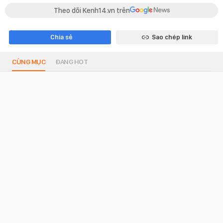
Theo dõi Kenh14.vn trên
Chia sẻ
Sao chép link
CÙNG MỤC
ĐANG HOT