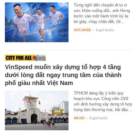
Từng nghĩ đến chuyện đi tu vì
sức khỏe xuống dốc, anh Hưng
bước vào một hành trình kỳ lạ:
bỏ giày, chạy chân đất, rồi…
SỨC KHỎE
-
6 giờ trước
VinSpeed muốn xây dựng tổ hợp 4 tầng
dưới lòng đất ngay trung tâm của thành
phố giàu nhất Việt Nam
TPHCM đang lấy ý kiến quy
hoạch khu vực Công viên 23/9
với định hướng xây dựng tổ hợp
trung tâm thương mại, bãi đậu…
XÃ HỘI
-
6 giờ trước