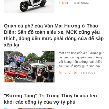
TEK-LIFE
-
6 giờ trước
Quán cà phê của Văn Mai Hương ở Thảo
Điền: Sân đỗ toàn siêu xe, MCK cũng yêu
thích, đông đến mức phải đóng cửa để sắp
xếp lại
Một căn nhà cấp 4 cũ được giữ
lại gần như nguyên vẹn những
vết loang trên tường, vài chiếc
siêu xe đỗ ngay giữa sân, và…
ĂN - CHƠI - ĐI
-
6 giờ trước
"Đường Tăng" Trì Trọng Thụy bị xóa tên
khỏi các công ty của vợ tỷ phú