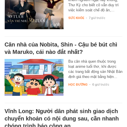
Thư Kỳ cho biết cô vẫn duy trì
việc kiểm soát chế độ ăn,…
SỨC KHỎE
-
7 giờ trước
Căn nhà của Nobita, Shin - Cậu bé bút chì
và Maruko, cái nào đắt nhất?
Ba căn nhà quen thuộc trong
loạt anime tuổi thơ, khi được
các trang bất động sản Nhật Bản
định giá theo mặt bằng hiện…
HỌC ĐƯỜNG
-
6 giờ trước
Vĩnh Long: Người dân phát sinh giao dịch
chuyển khoản có nội dung sau, cần nhanh
chóng trình báo công an