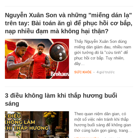
Nguyễn Xuân Son và những "miếng dán lạ"
trên tay: Bài toán ăn gì để phục hồi cơ bắp,
nạp nhiều đạm mà không hại thận?
Thấy Nguyễn Xuân Son dùng
miếng dán giảm đau, nhiều nam
giới tưởng đó là "cứu tinh" để
phục hồi cơ bắp. Tuy nhiên,
đây…
SỨC KHỎE
-
4 giờ trước
3 điều không làm khi thắp hương buổi
sáng
Theo quan niệm dân gian, có
một số việc nên tránh khi thắp
hương buổi sáng để không gian
thờ cúng luôn gọn gàng, trang…