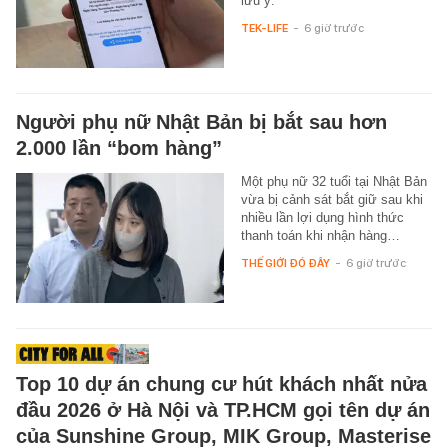
lưu ý.
TEK-LIFE
-
6 giờ trước
Người phụ nữ Nhật Bản bị bắt sau hơn
2.000 lần “bom hàng”
Một phụ nữ 32 tuổi tại Nhật Bản
vừa bị cảnh sát bắt giữ sau khi
nhiều lần lợi dụng hình thức
thanh toán khi nhận hàng…
THẾ GIỚI ĐÓ ĐÂY
-
6 giờ trước
Top 10 dự án chung cư hút khách nhất nửa
đầu 2026 ở Hà Nội và TP.HCM gọi tên dự án
của Sunshine Group, MIK Group, Masterise