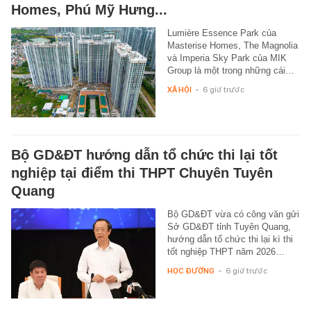
Homes, Phú Mỹ Hưng...
Lumière Essence Park của
Masterise Homes, The Magnolia
và Imperia Sky Park của MIK
Group là một trong những cái…
XÃ HỘI
-
6 giờ trước
Bộ GD&ĐT hướng dẫn tổ chức thi lại tốt
nghiệp tại điểm thi THPT Chuyên Tuyên
Quang
Bộ GD&ĐT vừa có công văn gửi
Sở GD&ĐT tỉnh Tuyên Quang,
hướng dẫn tổ chức thi lại kì thi
tốt nghiệp THPT năm 2026…
HỌC ĐƯỜNG
-
6 giờ trước