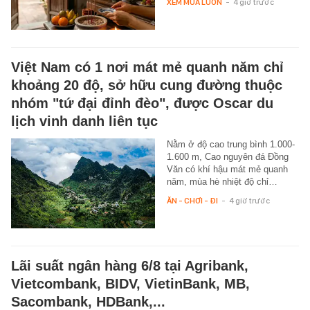
XEM MUA LUÔN
-
4 giờ trước
Việt Nam có 1 nơi mát mẻ quanh năm chỉ
khoảng 20 độ, sở hữu cung đường thuộc
nhóm "tứ đại đỉnh đèo", được Oscar du
lịch vinh danh liên tục
Nằm ở độ cao trung bình 1.000-
1.600 m, Cao nguyên đá Đồng
Văn có khí hậu mát mẻ quanh
năm, mùa hè nhiệt độ chỉ…
ĂN - CHƠI - ĐI
-
4 giờ trước
Lãi suất ngân hàng 6/8 tại Agribank,
Vietcombank, BIDV, VietinBank, MB,
Sacombank, HDBank,...