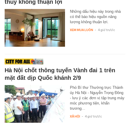
thuỷ không thuận lợi
Những dấu hiệu này trong nhà
có thể báo hiệu nguồn năng
lượng không thuận lợi.
XEM MUA LUÔN
-
4 giờ trước
Hà Nội chốt thông tuyến Vành đai 1 trên
mặt đất dịp Quốc khánh 2/9
Phó Bí thư Thường trực Thành
ủy Hà Nội - Nguyễn Trọng Đông
- lưu ý các đơn vị tập trung máy
móc phương tiện, khẩn
trương…
XÃ HỘI
-
4 giờ trước