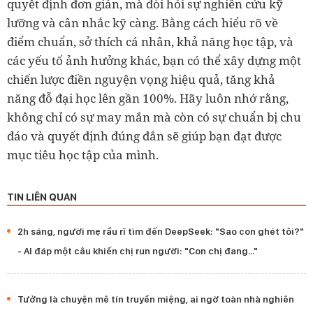
quyết định đơn giản, mà đòi hỏi sự nghiên cứu kỹ
lưỡng và cân nhắc kỹ càng. Bằng cách hiểu rõ về
điểm chuẩn, sở thích cá nhân, khả năng học tập, và
các yếu tố ảnh hưởng khác, bạn có thể xây dựng một
chiến lược điền nguyện vọng hiệu quả, tăng khả
năng đỗ đại học lên gần 100%. Hãy luôn nhớ rằng,
không chỉ có sự may mắn mà còn có sự chuẩn bị chu
đáo và quyết định đúng đắn sẽ giúp bạn đạt được
mục tiêu học tập của mình.
TIN LIÊN QUAN
2h sáng, người mẹ rầu rĩ tìm đến DeepSeek: "Sao con ghét tôi?"
- AI đáp một câu khiến chị run người: "Con chị đang..."
Tưởng là chuyện mê tín truyền miệng, ai ngờ toàn nhà nghiên