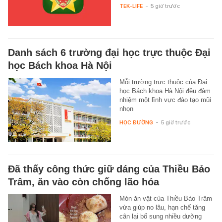
TEK-LIFE
-
5 giờ trước
Danh sách 6 trường đại học trực thuộc Đại
học Bách khoa Hà Nội
Mỗi trường trực thuộc của Đại
học Bách khoa Hà Nội đều đảm
nhiệm một lĩnh vực đào tạo mũi
nhọn
HỌC ĐƯỜNG
-
5 giờ trước
Đã thấy công thức giữ dáng của Thiều Bảo
Trâm, ăn vào còn chống lão hóa
Món ăn vặt của Thiều Bảo Trâm
vừa giúp no lâu, hạn chế tăng
cân lại bổ sung nhiều dưỡng