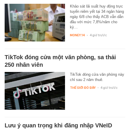
Khảo sát lãi suất huy động trực
tuyến niêm yết tại 34 ngân hàng
ngày 6/8 cho thấy ACB vẫn dẫn
đầu với mức 7,8%/năm cho
kỳ…
MONEY.14
-
4 giờ trước
TikTok đóng cửa một văn phòng, sa thải
250 nhân viên
TikTok đóng cửa văn phòng này
chỉ sau 2 năm thuê.
THẾ GIỚI ĐÓ ĐÂY
-
4 giờ trước
Lưu ý quan trọng khi đăng nhập VNeID