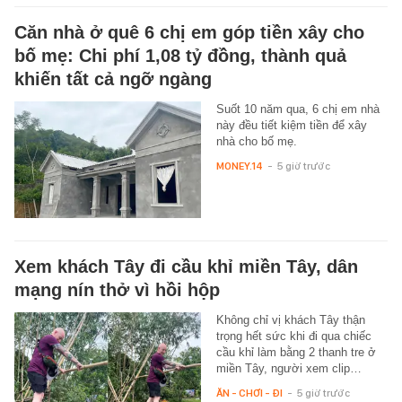
Căn nhà ở quê 6 chị em góp tiền xây cho
bố mẹ: Chi phí 1,08 tỷ đồng, thành quả
khiến tất cả ngỡ ngàng
Suốt 10 năm qua, 6 chị em nhà
này đều tiết kiệm tiền để xây
nhà cho bố mẹ.
MONEY.14
-
5 giờ trước
Xem khách Tây đi cầu khỉ miền Tây, dân
mạng nín thở vì hồi hộp
Không chỉ vị khách Tây thận
trọng hết sức khi đi qua chiếc
cầu khỉ làm bằng 2 thanh tre ở
miền Tây, người xem clip…
ĂN - CHƠI - ĐI
-
5 giờ trước