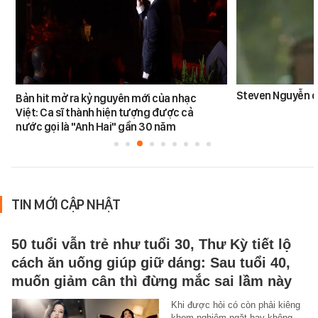
Steven Nguyễn dừ
Bản hit mở ra kỷ nguyên mới của nhạc
Việt: Ca sĩ thành hiện tượng được cả
nước gọi là "Anh Hai" gần 30 năm
TIN MỚI CẬP NHẬT
50 tuổi vẫn trẻ như tuổi 30, Thư Kỳ tiết lộ
cách ăn uống giúp giữ dáng: Sau tuổi 40,
muốn giảm cân thì đừng mắc sai lầm này
Khi được hỏi có còn phải kiêng
khem nghiêm ngặt hay không,