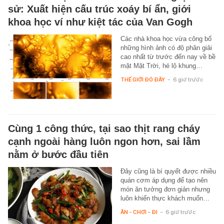
sử: Xuất hiện cấu trúc xoáy bí ẩn, giới
khoa học ví như kiệt tác của Van Gogh
Các nhà khoa học vừa công bố
những hình ảnh có độ phân giải
cao nhất từ trước đến nay về bề
mặt Mặt Trời, hé lộ khung…
THẾ GIỚI ĐÓ ĐÂY
-
6 giờ trước
Cùng 1 công thức, tại sao thịt rang cháy
cạnh ngoài hàng luôn ngon hơn, sai lầm
nằm ở bước đầu tiên
Đây cũng là bí quyết được nhiều
quán cơm áp dụng để tạo nên
món ăn tưởng đơn giản nhưng
luôn khiến thực khách muốn…
ĂN - CHƠI - ĐI
-
6 giờ trước