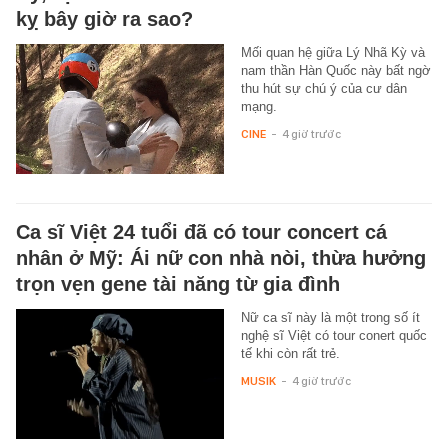
kỵ bây giờ ra sao?
Mối quan hệ giữa Lý Nhã Kỳ và
nam thần Hàn Quốc này bất ngờ
thu hút sự chú ý của cư dân
mạng.
CINE
-
4 giờ trước
Ca sĩ Việt 24 tuổi đã có tour concert cá
nhân ở Mỹ: Ái nữ con nhà nòi, thừa hưởng
trọn vẹn gene tài năng từ gia đình
Nữ ca sĩ này là một trong số ít
nghệ sĩ Việt có tour conert quốc
tế khi còn rất trẻ.
MUSIK
-
4 giờ trước