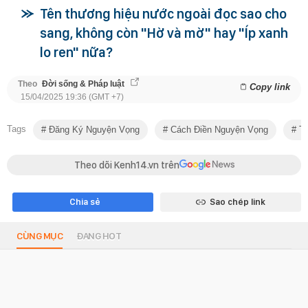
Tên thương hiệu nước ngoài đọc sao cho
sang, không còn "Hờ và mờ" hay "Íp xanh
lo ren" nữa?
Theo
Đời sống & Pháp luật
Copy link
15/04/2025 19:36 (GMT +7)
Tags
Đăng Ký Nguyện Vọng
Cách Điền Nguyện Vọng
Th
Theo dõi Kenh14.vn trên
Chia sẻ
Sao chép link
CÙNG MỤC
ĐANG HOT