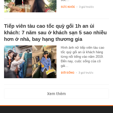
SỨC KHỎE
-
3 giờ trước
Tiếp viên tàu cao tốc quỳ gối 1h an ủi
khách: 7 năm sau ở khách sạn 5 sao nhiều
hơn ở nhà, bay hạng thương gia
Hình ảnh nữ tiếp viên tàu cao
tốc quỳ gối an ủi khách hàng
từng nổi tiếng vào năm 2019.
Đến nay, cuộc sống của cô
gái…
ĐỜI SỐNG
-
3 giờ trước
Xem thêm