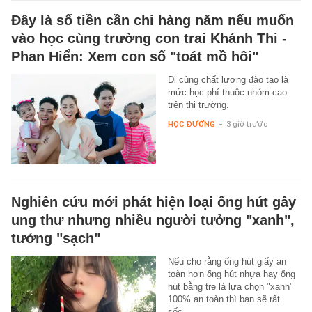
Đây là số tiền cần chi hàng năm nếu muốn
vào học cùng trường con trai Khánh Thi -
Phan Hiển: Xem con số "toát mồ hôi"
Đi cùng chất lượng đào tạo là
mức học phí thuộc nhóm cao
trên thị trường.
HỌC ĐƯỜNG
-
3 giờ trước
Nghiên cứu mới phát hiện loại ống hút gây
ung thư nhưng nhiều người tưởng "xanh",
tưởng "sạch"
Nếu cho rằng ống hút giấy an
toàn hơn ống hút nhựa hay ống
hút bằng tre là lựa chọn "xanh"
100% an toàn thì bạn sẽ rất
sốc…