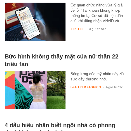
Cơ quan chức năng vừa lý giải
về lỗi "Tài khoản không khớp
thông tin tại Cơ sở dữ liệu dân
cư" khi đăng nhập VNeID và…
TEK-LIFE
-
4 giờ trước
Bức hình không thấy mặt của nữ thần 22
triệu fan
Bóng lưng của mỹ nhân này đủ
sức gây thương nhớ.
BEAUTY & FASHION
-
4 giờ trước
4 dấu hiệu nhận biết ngôi nhà có phong