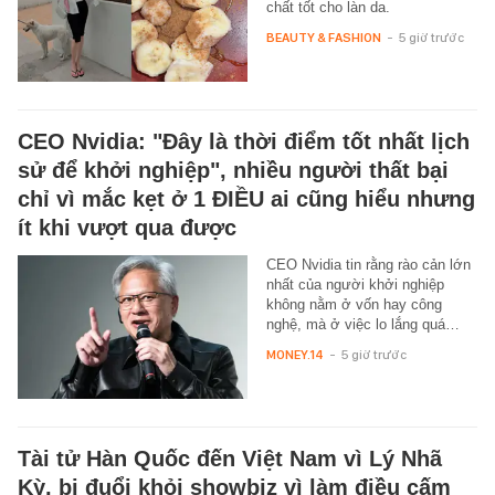
chất tốt cho làn da.
BEAUTY & FASHION
-
5 giờ trước
CEO Nvidia: "Đây là thời điểm tốt nhất lịch
sử để khởi nghiệp", nhiều người thất bại
chỉ vì mắc kẹt ở 1 ĐIỀU ai cũng hiểu nhưng
ít khi vượt qua được
CEO Nvidia tin rằng rào cản lớn
nhất của người khởi nghiệp
không nằm ở vốn hay công
nghệ, mà ở việc lo lắng quá…
MONEY.14
-
5 giờ trước
Tài tử Hàn Quốc đến Việt Nam vì Lý Nhã
Kỳ, bị đuổi khỏi showbiz vì làm điều cấm