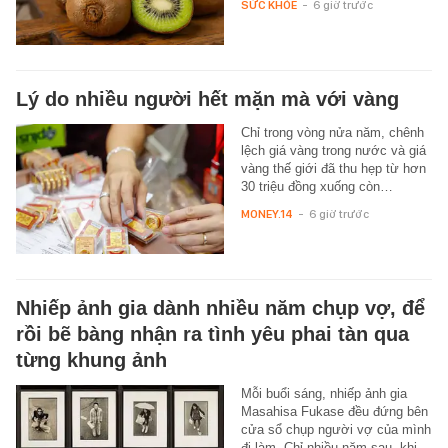
SỨC KHỎE
-
6 giờ trước
Lý do nhiều người hết mặn mà với vàng
Chỉ trong vòng nửa năm, chênh
lệch giá vàng trong nước và giá
vàng thế giới đã thu hẹp từ hơn
30 triệu đồng xuống còn…
MONEY.14
-
6 giờ trước
Nhiếp ảnh gia dành nhiều năm chụp vợ, để
rồi bẽ bàng nhận ra tình yêu phai tàn qua
từng khung ảnh
Mỗi buổi sáng, nhiếp ảnh gia
Masahisa Fukase đều đứng bên
cửa sổ chụp người vợ của mình
đi làm. Chỉ nhiều năm sau, khi…