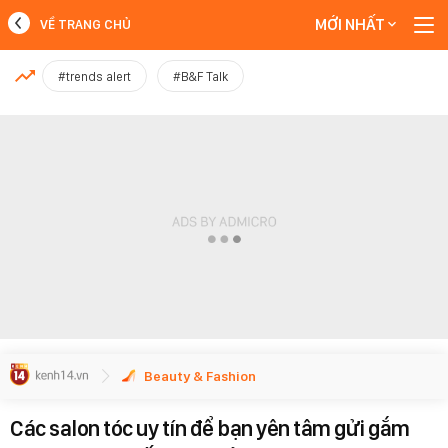
MỚI NHẤT
VỀ TRANG CHỦ
MỚI NHẤT
#trends alert
#B&F Talk
Xem thêm
Beauty & Fashion
Các salon tóc uy tín để bạn yên tâm gửi gắm