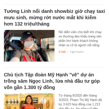
Tường Linh nổi danh showbiz giờ chạy taxi
mưu sinh, mừng rớt nước mắt khi kiếm
hơn 132 triệu/tháng
Nữ diễn viên cho biết khi chạy
xe thường đeo khẩu trang nên
phần lớn hành khách không
nhận ra cô là người nổi tiếng.
STAR
-
7 giờ trước
Chủ tịch Tập đoàn Mỹ Hạnh "vẽ" dự án
trồng sâm Ngọc Linh, lừa nhà đầu tư góp
vốn gần 1.300 tỷ đồng
Từ tháng 8/2020 đến tháng
3/2023, Phạm Thị Mỹ Hạnh đã
ký 3.623 hợp đồng của 1.213
nhà đầu tư, thu tổng số tiền…