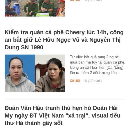
Kiểm tra quán cà phê Cheery lúc 14h, công
an bắt giữ Lê Hữu Ngọc Vũ và Nguyễn Thị
Dung SN 1990
Từ việc bắt quả tang 2 người
mua bán ma túy tại quán cà phê,
Công an xã Hòa Tiến (Đà Nẵng)
lần ra thêm 2 đối tượng liên…
XÃ HỘI
-
6 giờ trước
Đoàn Văn Hậu tranh thủ hẹn hò Doãn Hải
My ngày ĐT Việt Nam "xả trại", visual tiểu
thư Hà thành gây sốt