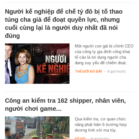
Người kế nghiệp đế chế tỷ đô bị tố thao
túng cha già để đoạt quyền lực, nhưng
cuối cùng lại là người duy nhất đã nói
đúng
Một người con gái bị chính CEO
của công ty gia đình công khai
tố cáo là lợi dụng người cha
đang suy yếu để chiếm đoạt…
THẾ GIỚI ĐÓ ĐÂY
-
6 giờ trước
Công an kiểm tra 162 shipper, nhân viên,
người chơi game...
Qua kiểm tra, cơ quan chức
năng phát hiện 6 trường hợp
dương tính với ma túy.
XÃ HỘI
-
6 giờ trước