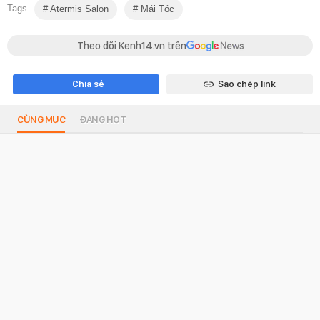
Tags
Atermis Salon
Mái Tóc
Theo dõi Kenh14.vn trên
Chia sẻ
Sao chép link
CÙNG MỤC
ĐANG HOT