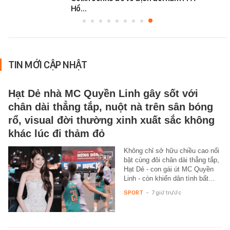
Hồ…
TIN MỚI CẬP NHẬT
Hạt Dẻ nhà MC Quyền Linh gây sốt với
chân dài thẳng tắp, nuột nà trên sân bóng
rổ, visual đời thường xinh xuất sắc không
khác lúc đi thảm đỏ
Không chỉ sở hữu chiều cao nổi
bật cùng đôi chân dài thẳng tắp,
Hạt Dẻ - con gái út MC Quyền
Linh - còn khiến dân tình bất…
SPORT
-
7 giờ trước