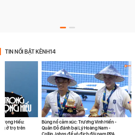
TIN NỔI BẬT KÊNH14
 Trọng Hiếu:
Bùng nổ cảm xúc: Trương Vinh Hiển -
ng ở trọ trên
Quân Đỗ đánh bại Lý Hoàng Nam -
Collin Johns để vô địch đôi nam PPA