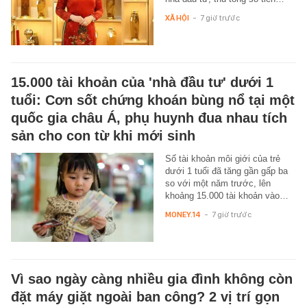
XÃ HỘI
-
7 giờ trước
15.000 tài khoản của 'nhà đầu tư' dưới 1
tuổi: Cơn sốt chứng khoán bùng nổ tại một
quốc gia châu Á, phụ huynh đua nhau tích
sản cho con từ khi mới sinh
Số tài khoản môi giới của trẻ
dưới 1 tuổi đã tăng gần gấp ba
so với một năm trước, lên
khoảng 15.000 tài khoản vào…
MONEY.14
-
7 giờ trước
Vì sao ngày càng nhiều gia đình không còn
đặt máy giặt ngoài ban công? 2 vị trí gọn