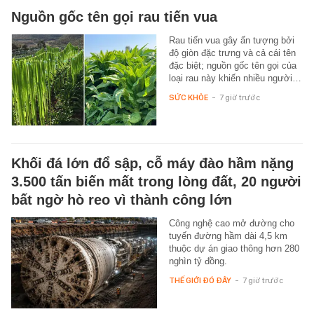
Nguồn gốc tên gọi rau tiến vua
Rau tiến vua gây ấn tượng bởi
độ giòn đặc trưng và cả cái tên
đặc biệt; nguồn gốc tên gọi của
loại rau này khiến nhiều người…
SỨC KHỎE
-
7 giờ trước
Khối đá lớn đổ sập, cỗ máy đào hầm nặng
3.500 tấn biến mất trong lòng đất, 20 người
bất ngờ hò reo vì thành công lớn
Công nghệ cao mở đường cho
tuyến đường hầm dài 4,5 km
thuộc dự án giao thông hơn 280
nghìn tỷ đồng.
THẾ GIỚI ĐÓ ĐÂY
-
7 giờ trước