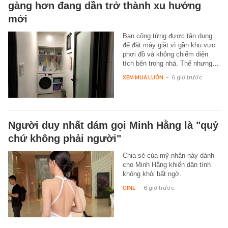
gàng hơn đang dần trở thành xu hướng
mới
Ban công từng được tận dụng
để đặt máy giặt vì gần khu vực
phơi đồ và không chiếm diện
tích bên trong nhà. Thế nhưng…
XEM MUA LUÔN
-
6 giờ trước
Người duy nhất dám gọi Minh Hằng là "quỷ
chứ không phải người"
Chia sẻ của mỹ nhân này dành
cho Minh Hằng khiến dân tình
không khỏi bất ngờ.
CINE
-
6 giờ trước