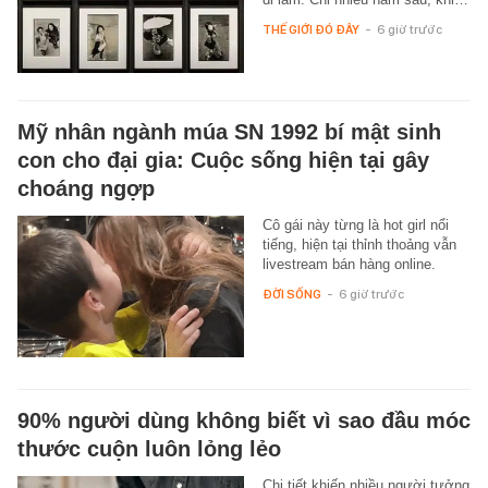
THẾ GIỚI ĐÓ ĐÂY
-
6 giờ trước
Mỹ nhân ngành múa SN 1992 bí mật sinh
con cho đại gia: Cuộc sống hiện tại gây
choáng ngợp
Cô gái này từng là hot girl nổi
tiếng, hiện tại thỉnh thoảng vẫn
livestream bán hàng online.
ĐỜI SỐNG
-
6 giờ trước
90% người dùng không biết vì sao đầu móc
thước cuộn luôn lỏng lẻo
Chi tiết khiến nhiều người tưởng