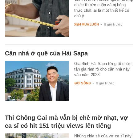
chiếc thước cuộn đã bị hỏng
thực chất lại là một thiết kế có
chủ ý.
XEM MUA LUÔN
-
6 giờ trước
Căn nhà ở quê của Hải Sapa
Gia đình Hải Sapa từng tổ chức
tân gia rầm rộ cho căn nhà này
vào năm 2023.
ĐỜI SỐNG
-
6 giờ trước
Thi Chông Gai mà vẫn bị chê mờ nhạt, vợ
ca sĩ có hit 151 triệu views lên tiếng
Nhũng chia sẻ của vợ ca sĩ này