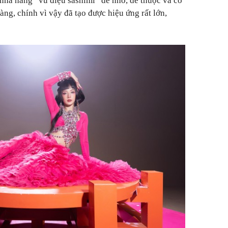
nhá hàng “vũ điệu sashimi” dễ nhớ, dễ thuộc và có
dàng, chính vì vậy đã tạo được hiệu ứng rất lớn,