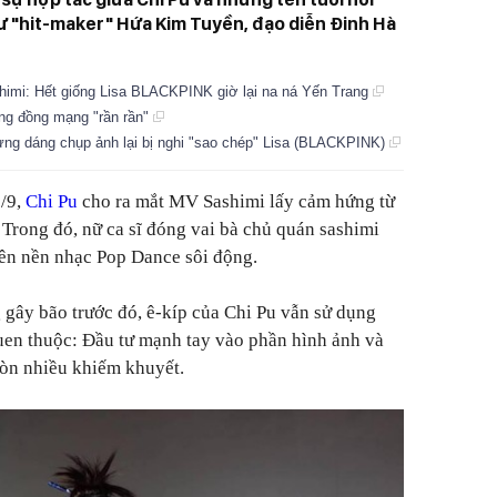
ư "hit-maker" Hứa Kim Tuyền, đạo diễn Đinh Hà
shimi: Hết giống Lisa BLACKPINK giờ lại na ná Yến Trang
ộng đồng mạng "rần rần"
ưng dáng chụp ảnh lại bị nghi "sao chép" Lisa (BLACKPINK)
9/9,
Chi Pu
cho ra mắt MV
Sashimi
lấy cảm hứng từ
Trong đó, nữ ca sĩ đóng vai bà chủ quán sashimi
rên nền nhạc Pop Dance sôi động.
 gây bão trước đó, ê-kíp của Chi Pu vẫn sử dụng
uen thuộc: Đầu tư mạnh tay vào phần hình ảnh và
còn nhiều khiếm khuyết.