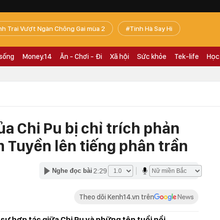
nh Trai Vượt Ngàn Chông Gai mùa 2
Tinh Hà Say Hi
 sống
Money.14
Ăn - Chơi - Đi
Xã hội
Sức khỏe
Tek-life
Học
a Chi Pu bị chỉ trích phản
 Tuyền lên tiếng phân trần
2:29
Nghe đọc bài
Theo dõi Kenh14.vn trên
sự hợp tác giữa Chi Pu và những tên tuổi nổi