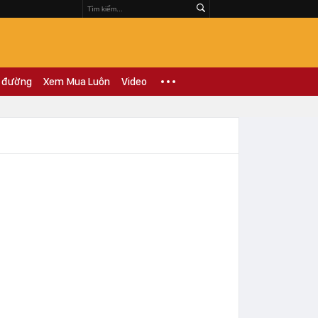
 đường
Xem Mua Luôn
Video