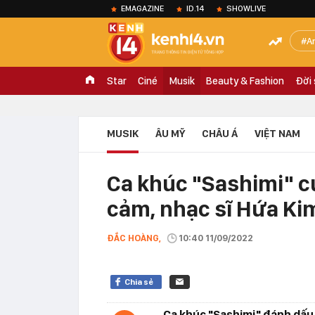
EMAGAZINE
ID.14
SHOWLIVE
A
Star
Ciné
Musik
Beauty & Fashion
Đời
MUSIK
ÂU MỸ
CHÂU Á
VIỆT NAM
Ca khúc "Sashimi" củ
cảm, nhạc sĩ Hứa Kim
ĐẮC HOÀNG,
10:40 11/09/2022
Chia sẻ
Ca khúc "Sashimi" đánh dấu 