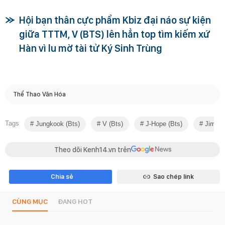
Hội bạn thân cực phẩm Kbiz đại náo sự kiện
giữa TTTM, V (BTS) lên hẳn top tìm kiếm xứ
Hàn vì lu mờ tài tử Ký Sinh Trùng
Thể Thao Văn Hóa
Tags
Jungkook (bts)
V (bts)
J-Hope (bts)
Jimin 
Theo dõi Kenh14.vn trên
Chia sẻ
Sao chép link
CÙNG MỤC
ĐANG HOT