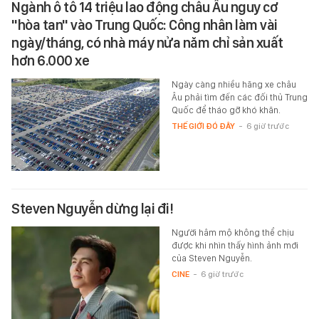
Ngành ô tô 14 triệu lao động châu Âu nguy cơ
"hòa tan" vào Trung Quốc: Công nhân làm vài
ngày/tháng, có nhà máy nửa năm chỉ sản xuất
hơn 6.000 xe
Ngày càng nhiều hãng xe châu
Âu phải tìm đến các đối thủ Trung
Quốc để tháo gỡ khó khăn.
THẾ GIỚI ĐÓ ĐÂY
-
6 giờ trước
Steven Nguyễn dừng lại đi!
Người hâm mộ không thể chịu
được khi nhìn thấy hình ảnh mới
của Steven Nguyễn.
CINE
-
6 giờ trước