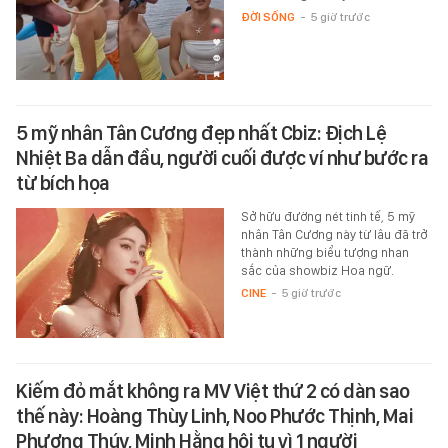
ĐỜI SỐNG
-
5 giờ trước
5 mỹ nhân Tân Cương đẹp nhất Cbiz: Địch Lệ
Nhiệt Ba dẫn đầu, người cuối được ví như bước ra
từ bích họa
Sở hữu đường nét tinh tế, 5 mỹ
nhân Tân Cương này từ lâu đã trở
thành những biểu tượng nhan
sắc của showbiz Hoa ngữ.
CINE
-
5 giờ trước
Kiếm đỏ mắt không ra MV Việt thứ 2 có dàn sao
thế này: Hoàng Thùy Linh, Noo Phước Thịnh, Mai
Phương Thúy, Minh Hằng hội tụ vì 1 người