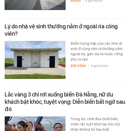
XÃ HỘI
-
5 giờ trước
Lý do nhà vệ sinh thường nằm ở ngoài rìa công
viên?
Điểm trùng hợp của các nhà vệ
sinh ở công viên là thường nằm
ngoài rìa, gần vỉa hè hoặc cổng
phụ ra vào.
ĐỜI SỐNG
-
5 giờ trước
Lắc vàng 3 chỉ rơi xuống biển Đà Nẵng, nữ du
khách bật khóc, tuyệt vọng: Diễn biến bất ngờ sau
đó
Trong lúc chơi đùa dưới biển,
chiếc lắc tuột khỏi tay mà chủ
nhân không hề hay biết.