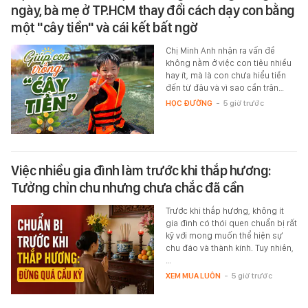
ngày, bà mẹ ở TP.HCM thay đổi cách dạy con bằng
một "cây tiền" và cái kết bất ngờ
Chị Minh Anh nhận ra vấn đề
không nằm ở việc con tiêu nhiều
hay ít, mà là con chưa hiểu tiền
đến từ đâu và vì sao cần trân…
HỌC ĐƯỜNG
-
5 giờ trước
Việc nhiều gia đình làm trước khi thắp hương:
Tưởng chỉn chu nhưng chưa chắc đã cần
Trước khi thắp hương, không ít
gia đình có thói quen chuẩn bị rất
kỹ với mong muốn thể hiện sự
chu đáo và thành kính. Tuy nhiên,
…
XEM MUA LUÔN
-
5 giờ trước