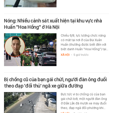
Nóng: Nhiều cảnh sát xuất hiện tại khu vực nhà
Huấn "Hoa Hồng" ở Hà Nội
Chiều 6/8, lực lượng chức năng
có mặt tại nơi ở của Bùi Xuân
Huấn (thường được biết đến với
biệt danh Huấn "Hoa Hồng") tại…
XÃ HỘI
-
5 giờ trước
Bị chồng cũ của bạn gái chửi, người đàn ông đuổi
theo đạp 'đối thủ' ngã xe giữa đường
Bực tức vì bị chồng cũ của bạn
gái chửi bới, một người đàn ông
ở Đắk Lắk đã mượn xe máy đuổi
theo, đạp ngã đối phương khi…