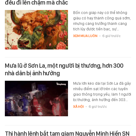
đều đi lên chậm mà chắc
Bốn con giáp này có thể không
giàu có hay thành công quá sớm,
nhưng càng trưởng thành càng
tích lũy được tiền bạc, sự…
XEM MUA LUÔN
-
6 giờ trước
Mưa lũ ở Sơn La, một người bị thương, hơn 300
nhà dân bị ảnh hưởng
Mưa lớn kéo dài tại Sơn La đã gây
nhiều điểm sạt lở trên các tuyến
giao thông trọng yếu, làm 1 người
bị thương, ảnh hưởng đến 303…
XÃ HỘI
-
6 giờ trước
Thi hành lệnh bắt tạm giam Nguyễn Minh Hiền SN