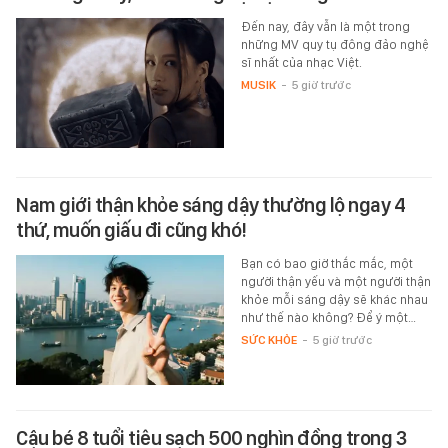
Đến nay, đây vẫn là một trong
những MV quy tụ đông đảo nghệ
sĩ nhất của nhạc Việt.
MUSIK
-
5 giờ trước
Nam giới thận khỏe sáng dậy thường lộ ngay 4
thứ, muốn giấu đi cũng khó!
Bạn có bao giờ thắc mắc, một
người thận yếu và một người thận
khỏe mỗi sáng dậy sẽ khác nhau
như thế nào không? Để ý một…
SỨC KHỎE
-
5 giờ trước
Cậu bé 8 tuổi tiêu sạch 500 nghìn đồng trong 3