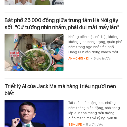
Bát phở 25.000 đồng giữa trung tâm Hà Nội gây
sốt: "Cứ tưởng nhìn nhầm, phải dụi mắt mấy lần"
Không biển hiệu nổi bật, không
không gian sang trọng, quán phở
nằm trong ngõ nhỏ trên phố
Hàng Bún vẫn đông khách mỗi…
ĂN - CHƠI - ĐI
-
5 giờ trước
Triết lý AI của Jack Ma mà hàng triệu người nên
biết
Tái xuất thầm lặng sau những
năm tháng biến động, nhà sáng
lập Alibaba mang đến thông
điệp mạnh mẽ về kỷ nguyên trí…
TEK-LIFE
-
5 giờ trước