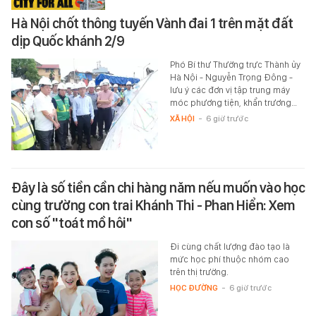
Hà Nội chốt thông tuyến Vành đai 1 trên mặt đất
dịp Quốc khánh 2/9
Phó Bí thư Thường trực Thành ủy
Hà Nội - Nguyễn Trọng Đông -
lưu ý các đơn vị tập trung máy
móc phương tiện, khẩn trương…
XÃ HỘI
-
6 giờ trước
Đây là số tiền cần chi hàng năm nếu muốn vào học
cùng trường con trai Khánh Thi - Phan Hiển: Xem
con số "toát mồ hôi"
Đi cùng chất lượng đào tạo là
mức học phí thuộc nhóm cao
trên thị trường.
HỌC ĐƯỜNG
-
6 giờ trước