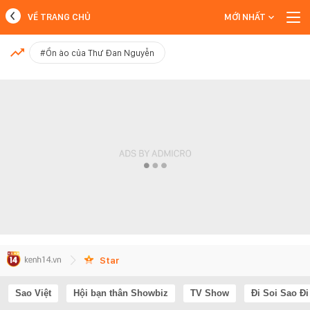
VỀ TRANG CHỦ
MỚI NHẤT
MỚI NHẤT
#Ồn ào của Thư Đan Nguyễn
Xem thêm
Star
Sao Việt
Hội bạn thân Showbiz
TV Show
Đi Soi Sao Đi