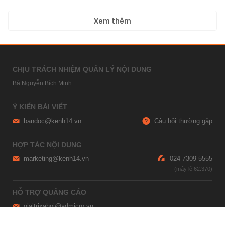
Xem thêm
CHỊU TRÁCH NHIỆM QUẢN LÝ NỘI DUNG
Bà Nguyễn Bích Minh
Ý KIẾN BÀI VIẾT
bandoc@kenh14.vn
Câu hỏi thường gặp
HỢP TÁC NỘI DUNG
marketing@kenh14.vn
024 7309 5555
HỖ TRỢ QUẢNG CÁO
giaitrixahoi@admicro.vn
02473007108