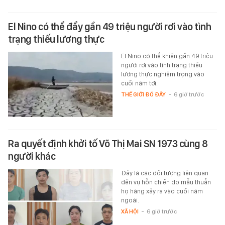
El Nino có thể đẩy gần 49 triệu người rơi vào tình
trạng thiếu lương thực
El Nino có thể khiến gần 49 triệu
người rơi vào tình trạng thiếu
lương thực nghiêm trọng vào
cuối năm tới.
THẾ GIỚI ĐÓ ĐÂY
-
6 giờ trước
Ra quyết định khởi tố Võ Thị Mai SN 1973 cùng 8
người khác
Đây là các đối tượng liên quan
đến vụ hỗn chiến do mẫu thuẫn
họ hàng xảy ra vào cuối năm
ngoái.
XÃ HỘI
-
6 giờ trước