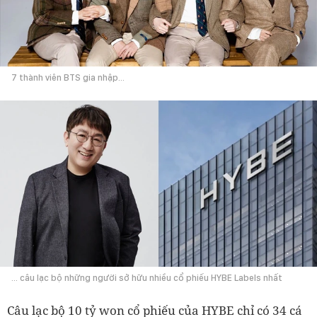
7 thành viên BTS gia nhập...
... câu lạc bộ những người sở hữu nhiều cổ phiếu HYBE Labels nhất
Câu lạc bộ 10 tỷ won cổ phiếu của HYBE chỉ có 34 cá