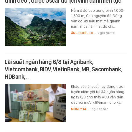
đỉnh đèo", được Oscar du lịch vinh danh liên tục
Nằm ở độ cao trung bình 1.000-
1.600 m, Cao nguyên đá Đồng
Văn có khí hậu mát mẻ quanh
năm, mùa hè nhiệt độ chỉ…
ĂN - CHƠI - ĐI
-
7 giờ trước
Lãi suất ngân hàng 6/8 tại Agribank,
Vietcombank, BIDV, VietinBank, MB, Sacombank,
HDBank,...
Khảo sát lãi suất huy động trực
tuyến niêm yết tại 34 ngân hàng
ngày 6/8 cho thấy ACB vẫn dẫn
đầu với mức 7,8%/năm cho kỳ…
MONEY.14
-
7 giờ trước