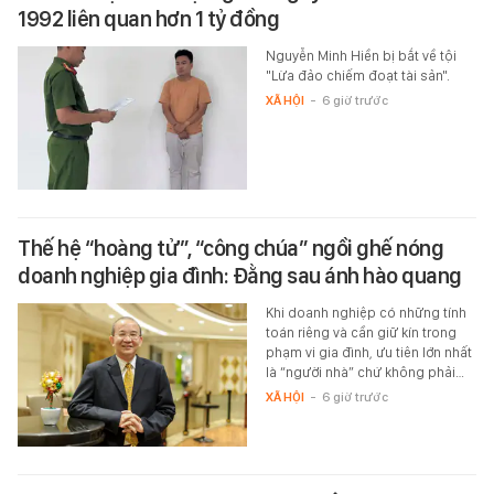
1992 liên quan hơn 1 tỷ đồng
Nguyễn Minh Hiền bị bắt về tội
"Lừa đảo chiếm đoạt tài sản".
XÃ HỘI
-
6 giờ trước
Thế hệ “hoàng tử”, “công chúa” ngồi ghế nóng
doanh nghiệp gia đình: Đằng sau ánh hào quang
Khi doanh nghiệp có những tính
toán riêng và cần giữ kín trong
phạm vi gia đình, ưu tiên lớn nhất
là “người nhà” chứ không phải…
XÃ HỘI
-
6 giờ trước