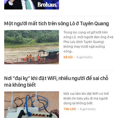
Một người mất tích trên sông Lô ở Tuyên Quang
Trong lúc cùng vợ gỡ lưới trên
sông Lô, một người đàn ông ở xã
Phù Lưu (tỉnh Tuyên Quang)
không may trượt ngã xuống
sông…
XÃ HỘI
-
5 giờ trước
Nơi “đại kỵ” khi đặt WiFi, nhiều người để sai chỗ
mà không biết
Một sai lầm khi đặt WiFi có thể
khiến tín hiệu yếu đi mà người
dùng lại không biết.
TEK-LIFE
-
5 giờ trước