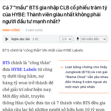
Cả 7 ''mẩu'' BTS gia nhập CLB cổ phiếu trăm tỷ
của HYBE: Thành viên giàu nhất không phải
người đầu tư mạnh nhất?
MINH HỒNG
3 năm trước
Nghe đọc bài
1:42
BTS chính là "công thần" lớn nhất của HYBE Labels.
BTS
chính là "công thần"
Loạt bằng chứng cho thấy
đưa
HYBE Labels
từ công
Jungkook (BTS) và con gái
ty dưới tầng hầm, nợ
“Mama Chuê” vẫn yêu nhau
hàng tỷ won trở thành đế
đến tháng 5 năm ngoái dù
một mực phủ nhận
chế giải trí như hiện nay.
Mới đây nhất, truyền
thông Hàn Quốc đưa tin cả 7 thành viên BTS đều gia
nhập câu lạc bộ những người sở hữu hơn 10 tỷ won