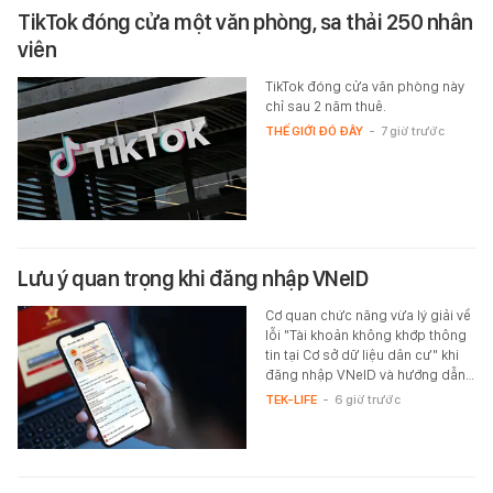
TikTok đóng cửa một văn phòng, sa thải 250 nhân
viên
TikTok đóng cửa văn phòng này
chỉ sau 2 năm thuê.
THẾ GIỚI ĐÓ ĐÂY
-
7 giờ trước
Lưu ý quan trọng khi đăng nhập VNeID
Cơ quan chức năng vừa lý giải về
lỗi "Tài khoản không khớp thông
tin tại Cơ sở dữ liệu dân cư" khi
đăng nhập VNeID và hướng dẫn…
TEK-LIFE
-
6 giờ trước