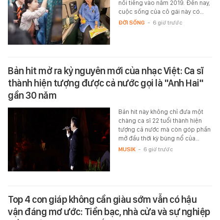
nổi tiếng vào năm 2019. Đến nay,
cuộc sống của cô gái này có…
ĐỜI SỐNG
-
6 giờ trước
Bản hit mở ra kỷ nguyên mới của nhạc Việt: Ca sĩ
thành hiện tượng được cả nước gọi là "Anh Hai"
gần 30 năm
Bản hit này không chỉ đưa một
chàng ca sĩ 22 tuổi thành hiện
tượng cả nước mà còn góp phần
mở đầu thời kỳ bùng nổ của…
MUSIK
-
6 giờ trước
Top 4 con giáp không cần giàu sớm vẫn có hậu
vận đáng mơ ước: Tiền bạc, nhà cửa và sự nghiệp