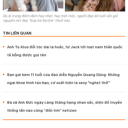
Dù là trang điểm đậm hay nhạt, hay mặt mộc, người đẹp 44 tuổi vẫn giữ
nguyên nét đẹp "búp bê Barbie" thuở nào.
TIN LIÊN QUAN
Anh Tú Atus đổi tóc dài lạ hoắc, từ Jack tới loạt nam thần quốc
tế bỗng được gọi tên
Bạn gái kém 11 tuổi của đạo diễn Nguyễn Quang Dũng: Không
ngại khoe hình táo bạo, cứ xuất hiện là sexy "nghẹt thở"
Bà xã Anh Đức ngày càng thăng hạng nhan sắc, diện đồ truyền
thống lần nào cũng “đốn tim” netizen