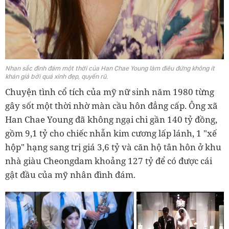
Nhan sắc đình đám một thời của Han Chae Young làm điêu đứng không ít
khán giả bởi quá xinh đẹp, quyến rũ.
Chuyện tình cổ tích của mỹ nữ sinh năm 1980 từng
gây sốt một thời nhờ màn cầu hôn đẳng cấp. Ông xã
Han Chae Young đã không ngại chi gần 140 tỷ đồng,
gồm 9,1 tỷ cho chiếc nhẫn kim cương lấp lánh, 1 "xế
hộp" hạng sang trị giá 3,6 tỷ và căn hộ tân hôn ở khu
nhà giàu Cheongdam khoảng 127 tỷ để có được cái
gật đầu của mỹ nhân đình đám.