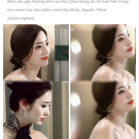
Nhan sắc gây thương nhớ của Han Chae Young dù chỉ xuất hiện trong
vai cameo của siêu phẩm Vườn Sao Băng. (Nguồn: Tiktok
@saotrunghan).