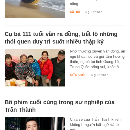
năng…
XÃ HỘI
-
6 giờ trước
Cụ bà 111 tuổi vẫn ra đồng, tiết lộ những
thói quen duy trì suốt nhiều thập kỷ
Nhờ thường xuyên vận động, ăn
ngủ khoa học và giữ tâm hướng
thiện, cụ bà tại tỉnh Giang Tô,
Trung Quốc sống vui, khỏe ở…
SỨC KHỎE
-
6 giờ trước
Bộ phim cuối cùng trong sự nghiệp của
Trấn Thành
Chia sẻ của Trấn Thành khiến
không ít người bất ngờ và tò
mò.