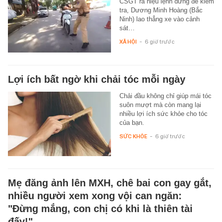
CSGT ra hiệu lệnh dừng để kiểm
tra, Dương Minh Hoàng (Bắc
Ninh) lao thẳng xe vào cảnh
sát…
XÃ HỘI
-
6 giờ trước
Lợi ích bất ngờ khi chải tóc mỗi ngày
Chải đầu không chỉ giúp mái tóc
suôn mượt mà còn mang lại
nhiều lợi ích sức khỏe cho tóc
của bạn.
SỨC KHỎE
-
6 giờ trước
Mẹ đăng ảnh lên MXH, chê bai con gay gắt,
nhiều người xem xong vội can ngăn:
"Đừng mắng, con chị có khi là thiên tài
đấy!"