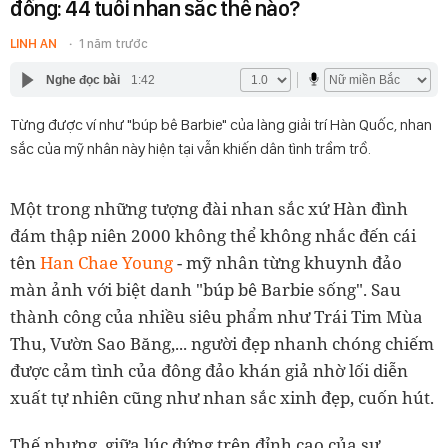
đồng: 44 tuổi nhan sắc thế nào?
LINH AN
1 năm trước
Nghe đọc bài
1:42
Từng được ví như "búp bê Barbie" của làng giải trí Hàn Quốc, nhan
sắc của mỹ nhân này hiện tại vẫn khiến dân tình trầm trồ.
Một trong những tượng đài nhan sắc xứ Hàn đình
đám thập niên 2000 không thể không nhắc đến cái
tên
Han Chae Young
- mỹ nhân từng khuynh đảo
màn ảnh với biệt danh "búp bê Barbie sống". Sau
thành công của nhiều siêu phẩm như Trái Tim Mùa
Thu, Vườn Sao Băng,... người đẹp nhanh chóng chiếm
được cảm tình của đông đảo khán giả nhờ lối diễn
xuất tự nhiên cũng như nhan sắc xinh đẹp, cuốn hút.
Thế nhưng, giữa lúc đứng trên đỉnh cao của sự