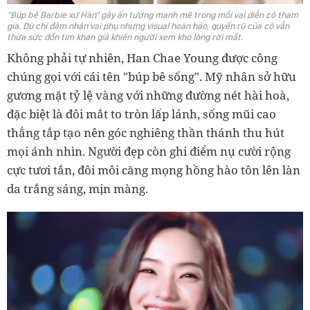
"Búp bê Barbie xứ Hàn" gây ấn tượng mạnh mẽ trong mỗi vai diễn cô tham
gia. Dù chỉ đảm nhận vai phụ nhưng visual hoàn hảo, quyến rũ của cô vẫn
thừa sức đốn tim khán giả khiến người xem khó lòng rời mắt.
Không phải tự nhiên, Han Chae Young được công
chúng gọi với cái tên "búp bê sống". Mỹ nhân sở hữu
gương mặt tỷ lệ vàng với những đường nét hài hoà,
đặc biệt là đôi mắt to tròn lấp lánh, sống mũi cao
thẳng tắp tạo nên góc nghiêng thần thánh thu hút
mọi ánh nhìn. Người đẹp còn ghi điểm nụ cười rộng
cực tươi tắn, đôi môi căng mọng hồng hào tôn lên làn
da trắng sáng, mịn màng.