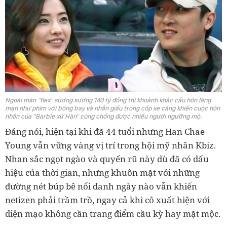
Ngoài màn "flex" sương sương 140 tỷ đồng thì khoảnh khắc cầu hôn lãng
mạn như phim với bóng bay và nhẫn giấu trong cốp xe càng khiến cuộc hôn
nhân của "Barbie xứ Hàn" cùng chồng được nhiều người ngưỡng mộ.
Đáng nói, hiện tại khi đã 44 tuổi nhưng Han Chae
Young vẫn vững vàng vị trí trong hội mỹ nhân Kbiz.
Nhan sắc ngọt ngào và quyến rũ này dù đã có dấu
hiệu của thời gian, nhưng khuôn mặt với những
đường nét búp bê nổi danh ngày nào vẫn khiến
netizen phải trầm trồ, ngay cả khi cô xuất hiện với
diện mạo không cần trang điểm cầu kỳ hay mặt mộc.