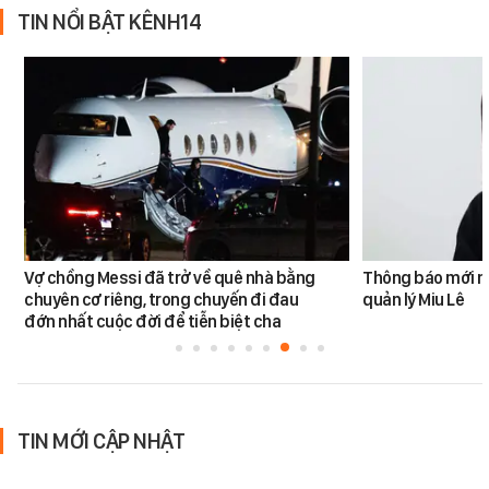
TIN NỔI BẬT KÊNH14
Vợ chồng Messi đã trở về quê nhà bằng
Thông báo mới n
chuyên cơ riêng, trong chuyến đi đau
quản lý Miu Lê
đớn nhất cuộc đời để tiễn biệt cha
TIN MỚI CẬP NHẬT