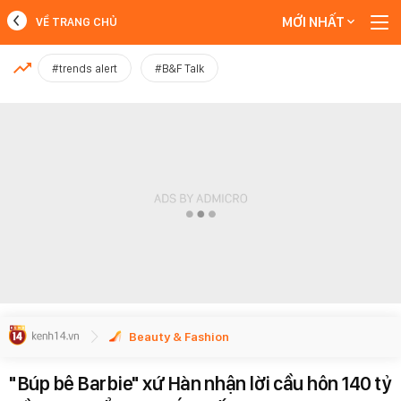
MỚI NHẤT
VỀ TRANG CHỦ
MỚI NHẤT
#trends alert
#B&F Talk
Xem thêm
Beauty & Fashion
"Búp bê Barbie" xứ Hàn nhận lời cầu hôn 140 tỷ