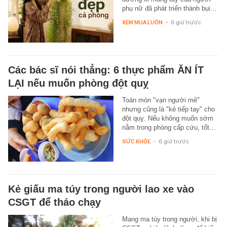
phụ nữ đã phát triển thành bụi…
XEM MUA LUÔN
-
6 giờ trước
Các bác sĩ nói thẳng: 6 thực phẩm ĂN ÍT
LẠI nếu muốn phòng đột quỵ
Toàn món "vạn người mê"
nhưng cũng là "kẻ tiếp tay" cho
đột quỵ. Nếu không muốn sớm
nằm trong phòng cấp cứu, tốt…
SỨC KHỎE
-
6 giờ trước
Kẻ giấu ma túy trong người lao xe vào
CSGT để tháo chạy
Mang ma túy trong người, khi bị