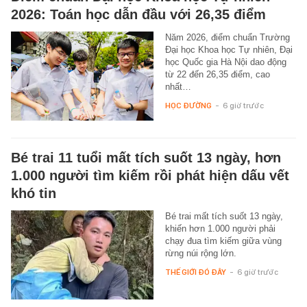
2026: Toán học dẫn đầu với 26,35 điểm
Năm 2026, điểm chuẩn Trường
Đại học Khoa học Tự nhiên, Đại
học Quốc gia Hà Nội dao động
từ 22 đến 26,35 điểm, cao
nhất…
HỌC ĐƯỜNG
-
6 giờ trước
Bé trai 11 tuổi mất tích suốt 13 ngày, hơn
1.000 người tìm kiếm rồi phát hiện dấu vết
khó tin
Bé trai mất tích suốt 13 ngày,
khiến hơn 1.000 người phải
chạy đua tìm kiếm giữa vùng
rừng núi rộng lớn.
THẾ GIỚI ĐÓ ĐÂY
-
6 giờ trước