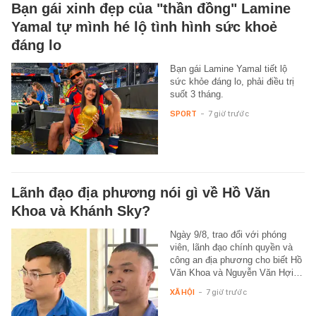
Bạn gái xinh đẹp của "thần đồng" Lamine
Yamal tự mình hé lộ tình hình sức khoẻ
đáng lo
Bạn gái Lamine Yamal tiết lộ
sức khỏe đáng lo, phải điều trị
suốt 3 tháng.
SPORT
-
7 giờ trước
Lãnh đạo địa phương nói gì về Hồ Văn
Khoa và Khánh Sky?
Ngày 9/8, trao đổi với phóng
viên, lãnh đạo chính quyền và
công an địa phương cho biết Hồ
Văn Khoa và Nguyễn Văn Hợi…
XÃ HỘI
-
7 giờ trước