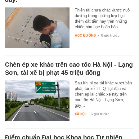
Thiên tài chưa chắc được nuôi
dưỡng trong những lớp học
thêm đắt tiền hay trên những
chiếc bàn học hoàn hảo.
HỌC ĐƯỜNG
-
6 giờ trước
Chèn ép xe khác trên cao tốc Hà Nội - Lạng
Sơn, tài xế bị phạt 45 triệu đồng
Sau khi bị xe tải khác vượt bên
phải, tài xế T.L.Q. tạt đầu và
chèn ép lại chiếc xe này trên
cao tốc Hà Nội - Lạng Sơn,
gây…
XÃ HỘI
-
6 giờ trước
Điểm chuẩn Đại học Khoa học Tự nhiên