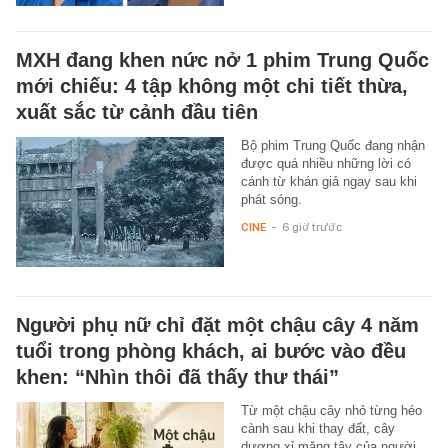
MXH đang khen nức nở 1 phim Trung Quốc
mới chiếu: 4 tập không một chi tiết thừa,
xuất sắc từ cảnh đầu tiên
Bộ phim Trung Quốc đang nhận
được quá nhiều những lời có
cánh từ khán giả ngay sau khi
phát sóng.
CINE
-
6 giờ trước
Người phụ nữ chỉ đặt một chậu cây 4 năm
tuổi trong phòng khách, ai bước vào đều
khen: “Nhìn thôi đã thấy thư thái”
Từ một chậu cây nhỏ từng héo
cành sau khi thay đất, cây
dương xỉ măng tây của người