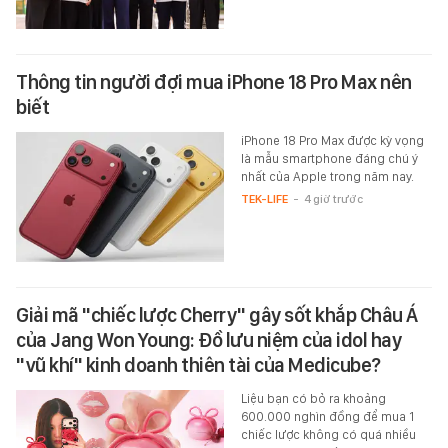
Thông tin người đợi mua iPhone 18 Pro Max nên
biết
iPhone 18 Pro Max được kỳ vọng
là mẫu smartphone đáng chú ý
nhất của Apple trong năm nay.
TEK-LIFE
-
4 giờ trước
Giải mã "chiếc lược Cherry" gây sốt khắp Châu Á
của Jang Won Young: Đồ lưu niệm của idol hay
"vũ khí" kinh doanh thiên tài của Medicube?
Liệu bạn có bỏ ra khoảng
600.000 nghìn đồng để mua 1
chiếc lược không có quá nhiều