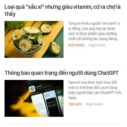
Loại quả "xấu xí" nhưng giàu vitamin, cứ ra chợ là
thấy
Từng bị nhiều người "né tránh" vì
vị đắng, loại quả này lại được
xem là thực phẩm giàu dưỡng
chất với những tác dụng đáng…
SỨC KHỎE
-
5 giờ trước
Thông báo quan trọng đến người dùng ChatGPT
OpenAI vừa thực hiện thay đổi
mới có thể thay đổi cách hàng
triệu người tiếp cận ChatGPT mỗi
ngày.
TEK-LIFE
-
5 giờ trước