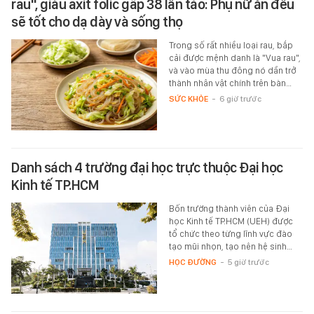
rau", giàu axit folic gấp 38 lần táo: Phụ nữ ăn đều
sẽ tốt cho dạ dày và sống thọ
Trong số rất nhiều loại rau, bắp
cải được mệnh danh là "Vua rau",
và vào mùa thu đông nó dần trở
thành nhân vật chính trên bàn…
SỨC KHỎE
-
6 giờ trước
Danh sách 4 trường đại học trực thuộc Đại học
Kinh tế TP.HCM
Bốn trường thành viên của Đại
học Kinh tế TP.HCM (UEH) được
tổ chức theo từng lĩnh vực đào
tạo mũi nhọn, tạo nên hệ sinh…
HỌC ĐƯỜNG
-
5 giờ trước