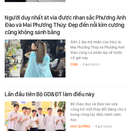
Người duy nhất át vía được nhan sắc Phương Anh
Đào và Mai Phương Thúy: Đẹp đến nỗi kim cương
cũng không sánh bằng
Đến 2 đại mỹ nhân của Vbiz là
Mai Phương Thúy và Phương Anh
Đào cũng có phần lép vế trước
cô gái này.
CINE
-
4 giờ trước
Lần đầu tiên Bộ GD&ĐT làm điều này
Bộ Giáo dục và Đào tạo vừa
công bố một thay đổi đáng chú ý
trong công tác điều hành năm
học.
HỌC ĐƯỜNG
-
4 giờ trước