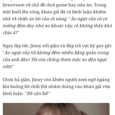
livestream về chủ đề chơi game hay nấu ăn. Trong
một buổi lên sóng, khán giả đã có bình luận khiếm
nhã về chiếc áo lót của cô nàng: "
Áo ngực của cô có
miếng đệm dày như áo khoác vậy, cô không thấy khó
chịu à
?"
Ngay lập tức, Jinny nổi giận và đáp trả cực kỳ gay gắt:
"
Áo ngực của tôi không đệm nhiều bằng quần trong
của anh đâu! Tôi còn chẳng thèm mặc áo độn ngực
nữa
!"
Chưa hả giận, Jinny còn khiến người xem ngỡ ngàng
khi buông lời chửi thề nhắm thẳng vào khán giả vừa
bình luận: "
Đồ cặn bã
!"