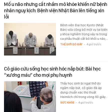
Mổ u não nhưng cắt nhầm mô khỏe khiến nữ bệnh
nhân nguy kịch: Bệnh viện Nhật Bản lên tiếng xin
lỗi
Bệnh viện Đại học Kyoto (Nhật
Bản) vừa công bố một vụ tai biến
y khoa nghiêm trọng xảy ra trong
ca phẫu thuật cắt bỏ khối u não,…
THẾ GIỚI ĐÓ ĐÂY
-
4 giờ trước
Cô giáo cứu sống học sinh hóc nắp bút: Bài học
“xương máu” cho mọi phụ huynh
Thấy học sinh bị ngạt thở do
ngậm nắp bút, cô giáo đã áp
dụng chuẩn xác thủ thuật
Heimlich chỉ trong vòng 60 giây…
SỨC KHỎE
-
4 giờ trước