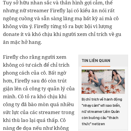
Tuy sở hữu nhan sắc và thân hình gợi cảm, thế
nhưng nữ streamer Firefly lại có kiểu ăn nói rất
ngông cuồng và sẵn sàng lăng mạ bất kỳ ai mà cô
không vừa ý. Firefly từng tỏ ra bực bội vì lượng
donate ít và khó chịu khi người xem chỉ trích về gu
ăn mặc hở hang.
Firefly cho rằng người xem
TIN LIÊN QUAN
không có tư cách để chỉ trích
phong cách của cô. Bất ngờ
hơn, Firefly sau đó còn trút
giận lên cả công ty quản lý của
mình. Cô tỏ ra khó chịu khi
Bị chỉ trích về hành động
công ty đã bào mòn quá nhiều
"nhạy cảm" với sao biển,
sức lực của các streamer trong
nữ streamer Liên Quân
còn buông câu "thách
khi thù lao lại quá thấp. Cô
thức" netizen
nàng đe dọa nếu như không