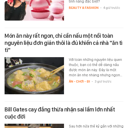
tính năng đặc biệt?
BEAUTY & FASHION
-
4 giờ trước
Món ăn này rất ngon, chỉ cần nấu một nồi toàn
nguyên liệu đơn giản thôi là đủ khiến cả nhà "ăn tì
tì"
Với toàn những nguyên liệu quen
thuộc, bạn có thể dễ dàng nấu
được món ăn này. Đây là một
món ăn nhẹ nhàng nhưng ngon…
ĂN - CHƠI - ĐI
-
3 giờ trước
Bill Gates cay đắng thừa nhận sai lầm lớn nhất
cuộc đời
Sau hơn nửa thế kỷ gắn với những