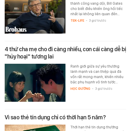
thành công vang dội, Bill Gates
cho biết điều khiến ông hối tiếc
nhất lại không liên quan đến…
TEK-LIFE
-
3 giờ trước
4 thứ cha mẹ cho đi càng nhiều, con cái càng dễ bị
"hủy hoại" tương lai
Ranh giới giữa sự yêu thương
lành mạnh và can thiệp quá đà
vốn rất mong manh, khiến nhiều
bậc phụ huynh vô tình tước…
HỌC ĐƯỜNG
-
3 giờ trước
Vì sao thẻ tín dụng chỉ có thời hạn 5 năm?
Thời hạn thẻ tín dụng thường