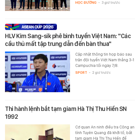
HỌC ĐƯỜNG
-
3 giờ trước
HLV Kim Sang-sik phê bình tuyển Việt Nam: "Các
cầu thủ mất tập trung dẫn đến bàn thua"
Cập nhật thông tin họp báo sau
trận đội tuyển Việt Nam thắng 3-1
Campuchia tối ngày 7/8.
SPORT
-
2 giờ trước
Thi hành lệnh bắt tạm giam Hà Thị Thu Hiền SN
1992
Cơ quan An ninh điều tra Công an
tỉnh Tuyên Quang đã khởi tố, bắt
tạm giam Hà Thị Thu Hiền để