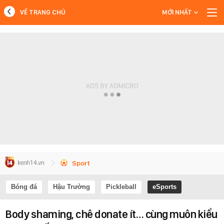
VỀ TRANG CHỦ
MỚI NHẤT
MỚI NHẤT
Xem thêm
Sport
Bóng đá
Hậu Trường
Pickleball
eSports
Body shaming, chê donate ít… cùng muôn kiểu