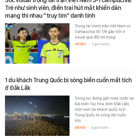
Sốc visual trọng tài trận Việt Nam 3-1 Campuchia:
Trẻ như sinh viên, điển trai hút mắt khiến dân
mạng thi nhau "truy tìm" danh tính
Trọng tài chính trận Việt Nam vs
Campuchia tối 7/8 gây sốt vì
visual quá đỗi trẻ trung.
SPORT
-
3 giờ trước
1 du khách Trung Quốc bị sóng biển cuốn mất tích
ở Đắk Lắk
Trong lúc đứng gần mép nước tại
bãi biển Tuy Hòa (tỉnh Đắk Lắk),
một nam du khách quốc tịch
Trung Quốc bị sóng lớn cuốn
trôi…
XÃ HỘI
-
3 giờ trước