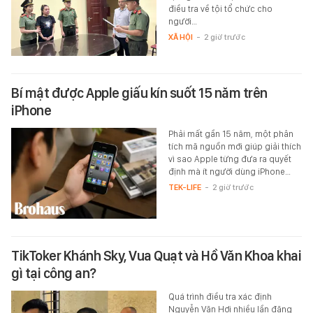
điều tra về tội tổ chức cho
người…
XÃ HỘI
-
2 giờ trước
Bí mật được Apple giấu kín suốt 15 năm trên
iPhone
Phải mất gần 15 năm, một phân
tích mã nguồn mới giúp giải thích
vì sao Apple từng đưa ra quyết
định mà ít người dùng iPhone…
TEK-LIFE
-
2 giờ trước
TikToker Khánh Sky, Vua Quạt và Hồ Văn Khoa khai
gì tại công an?
Quá trình điều tra xác định
Nguyễn Văn Hợi nhiều lần đăng