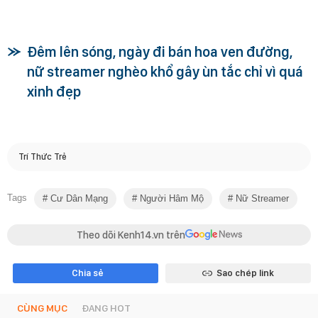
Đêm lên sóng, ngày đi bán hoa ven đường,
nữ streamer nghèo khổ gây ùn tắc chỉ vì quá
xinh đẹp
Trí Thức Trẻ
Tags
Cư Dân Mạng
Người Hâm Mộ
Nữ Streamer
Theo dõi Kenh14.vn trên
Chia sẻ
Sao chép link
CÙNG MỤC
ĐANG HOT