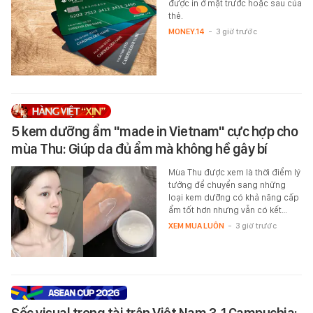
được in ở mặt trước hoặc sau của
thẻ.
MONEY.14
-
3 giờ trước
5 kem dưỡng ẩm "made in Vietnam" cực hợp cho
mùa Thu: Giúp da đủ ẩm mà không hề gây bí
Mùa Thu được xem là thời điểm lý
tưởng để chuyển sang những
loại kem dưỡng có khả năng cấp
ẩm tốt hơn nhưng vẫn có kết…
XEM MUA LUÔN
-
3 giờ trước