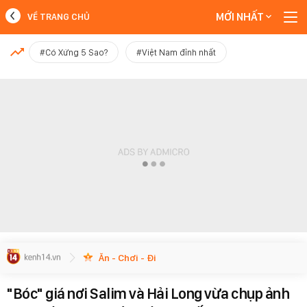
MỚI NHẤT
VỀ TRANG CHỦ
MỚI NHẤT
#Có Xứng 5 Sao?
#Việt Nam đỉnh nhất
Xem thêm
Ăn - Chơi - Đi
"Bóc" giá nơi Salim và Hải Long vừa chụp ảnh