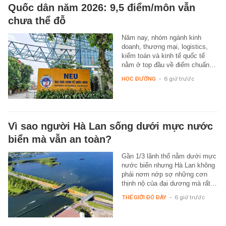
Quốc dân năm 2026: 9,5 điểm/môn vẫn
chưa thể đỗ
Năm nay, nhóm ngành kinh
doanh, thương mại, logistics,
kiểm toán và kinh tế quốc tế
nằm ở top đầu về điểm chuẩn…
HỌC ĐƯỜNG
-
6 giờ trước
Vì sao người Hà Lan sống dưới mực nước
biển mà vẫn an toàn?
Gần 1/3 lãnh thổ nằm dưới mực
nước biển nhưng Hà Lan không
phải nơm nớp sợ những cơn
thịnh nộ của đại dương mà rất…
THẾ GIỚI ĐÓ ĐÂY
-
6 giờ trước