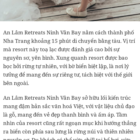
An Lâm Retreats Ninh Vân Bay nằm cách thành phố
Nha Trang khoảng 15 phút di chuyển bằng tàu. Vị trí
mà resort này toạ lạc được đánh giá cao bởi sự
nguyên sơ, yên bình. Xung quanh resort được bao
bọc bởi rừng tự nhiên, với bờ biển biệt lập, là nơi lý
tưởng để mang đến sự riêng tư, tách biệt với thế giới
bên ngoài.
An Lâm Retreats Ninh Vân Bay sở hữu lối kiến trúc
mang đậm bản sắc văn hoá Việt, với vật liệu chủ đạo
là gỗ, mang đến vẻ đẹp thanh bình và ấm áp. Tầm
nhìn của resort cũng rất ngoạn mục khi hướng thẳng
ra biển còn phía sau lưng là rừng núi và thiên nhiên
nguyên sơ. Du khách có thể vừa chill tại bể bơi, vừa