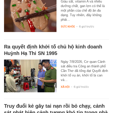
Giàu sắt, vitamin A và nhiều
dưỡng chất, gan lợn có thể là
một phần của chế độ ăn đa
dạng. Tuy nhiên, đây không
phải…
SỨC KHỎE
-
6 giờ trước
Ra quyết định khởi tố chủ hộ kinh doanh
Huỳnh Hạ Thi SN 1995
Ngày 7/8/2026, Cơ quan Cảnh
sát điều tra Công an thành phố
Cần Thơ đã tống đạt Quyết định
khởi tố vụ án, khởi tố bị can
và…
XÃ HỘI
-
6 giờ trước
Truy đuổi kẻ gây tai nạn rồi bỏ chạy, cảnh
sát phát hiện cảnh tượng khó tin trong nhà