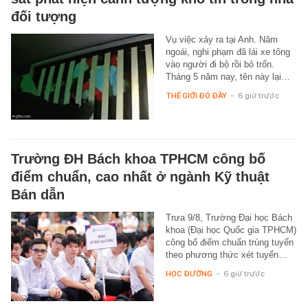
đối tượng
Vụ việc xảy ra tại Anh. Năm
ngoái, nghi phạm đã lái xe tông
vào người đi bộ rồi bỏ trốn.
Tháng 5 năm nay, tên này lại…
THẾ GIỚI ĐÓ ĐÂY
-
6 giờ trước
Trường ĐH Bách khoa TPHCM công bố
điểm chuẩn, cao nhất ở ngành Kỹ thuật
Bán dẫn
Trưa 9/8, Trường Đại học Bách
khoa (Đại học Quốc gia TPHCM)
công bố điểm chuẩn trúng tuyển
theo phương thức xét tuyển…
HỌC ĐƯỜNG
-
6 giờ trước