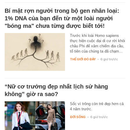
Bí mật rợn người trong bộ gen nhân loại:
1% DNA của bạn đến từ một loài người
"bóng ma" chưa từng được biết tới!
Trước khi loài Homo sapiens
thực hiện cuộc đại di cư rời khỏi
châu Phi để xâm chiếm địa cầu,
tổ tiên của chúng ta đã chạm…
THẾ GIỚI ĐÓ ĐÂY
-
6 giờ trước
“Nữ cơ trưởng đẹp nhất lịch sử hàng
không” giờ ra sao?
Sốc vì trông còn trẻ đẹp hơn cả
4 năm trước.
ĐỜI SỐNG
-
6 giờ trước