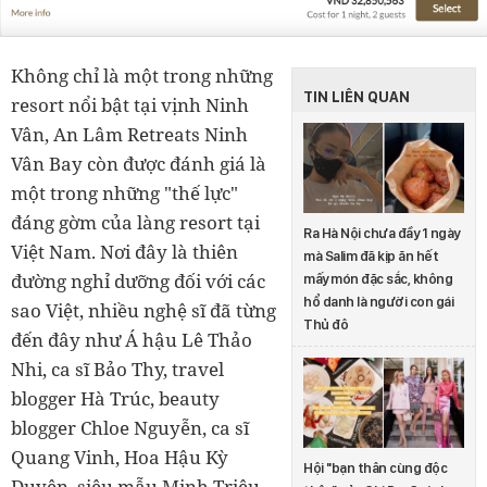
Không chỉ là một trong những
TIN LIÊN QUAN
resort nổi bật tại vịnh Ninh
Vân, An Lâm Retreats Ninh
Vân Bay còn được đánh giá là
một trong những "thế lực"
đáng gờm của làng resort tại
Ra Hà Nội chưa đầy 1 ngày
Việt Nam. Nơi đây là thiên
mà Salim đã kịp ăn hết
đường nghỉ dưỡng đối với các
mấy món đặc sắc, không
hổ danh là người con gái
sao Việt, nhiều nghệ sĩ đã từng
Thủ đô
đến đây như Á hậu Lê Thảo
Nhi, ca sĩ Bảo Thy, travel
blogger Hà Trúc, beauty
blogger Chloe Nguyễn, ca sĩ
Quang Vinh, Hoa Hậu Kỳ
Hội "bạn thân cùng độc
Duyên, siêu mẫu Minh Triệu...