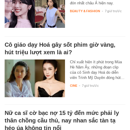
đón nhất châu Á hiện nay.
BEAUTY & FASHION
-
7 giờ trước
Cô giáo dạy Hoá gây sốt phim giờ vàng,
hút triệu lượt xem là ai?
Chỉ xuất hiện ít phút trong Mùa
Hè Năm Ấy, những đoạn clip
của cô Sinh dạy Hoá do diễn
viên Trình Mỹ Duyên đóng hút…
CINE
-
7 giờ trước
Nữ ca sĩ cờ bạc nợ 15 tỷ đến mức phải ly
thân chồng cầu thủ, nay nhan sắc tàn tạ
héo úa không tin nổi