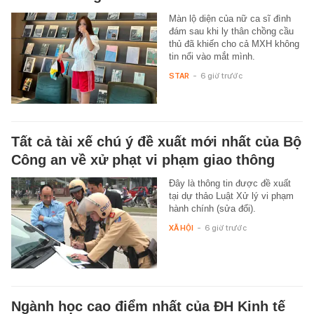
Màn lộ diện của nữ ca sĩ đình
đám sau khi ly thân chồng cầu
thủ đã khiến cho cả MXH không
tin nổi vào mắt mình.
STAR
-
6 giờ trước
Tất cả tài xế chú ý đề xuất mới nhất của Bộ
Công an về xử phạt vi phạm giao thông
Đây là thông tin được đề xuất
tại dự thảo Luật Xử lý vi phạm
hành chính (sửa đổi).
XÃ HỘI
-
6 giờ trước
Ngành học cao điểm nhất của ĐH Kinh tế