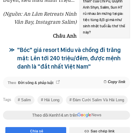
thân" của Chi Pu, Quỳnh
Anh Shyn, Salim, Sun HT
(Nguồn: An Lâm Retreats Ninh
rủ nhau ăn mừng tại gia:
tiệc tùng 8/3 gì mà như
Vân Bay, Instagram Salim)
sinh nhật tuổi ấu thơ thế
này?
Châu Anh
"Bóc" giá resort Midu và chồng đi trăng
mật: Lên tới 240 triệu/đêm, được mệnh
danh là "đắt nhất Việt Nam"
Copy link
Theo
Đời sống & pháp luật
Tags
Salim
Hải Long
Đám Cưới Salim Và Hải Long
Theo dõi Kenh14.vn trên
Chia sẻ
Sao chép link