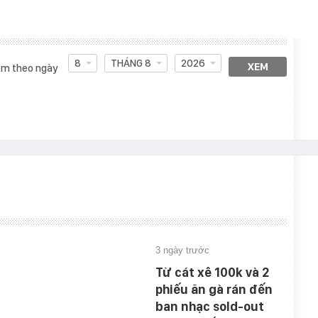
8
THÁNG 8
2026
XEM
m theo ngày
3 ngày trước
Từ cát xê 100k và 2
phiếu ăn gà rán đến
ban nhạc sold-out