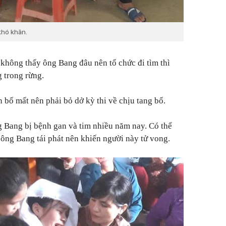
khó khăn.
 không thấy ông Bang đâu nên tổ chức đi tìm thì
g trong rừng.
n bố mất nên phải bỏ dở kỳ thi về chịu tang bố.
 Bang bị bệnh gan và tim nhiều năm nay. Có thể
h ông Bang tái phát nên khiến người này tử vong.