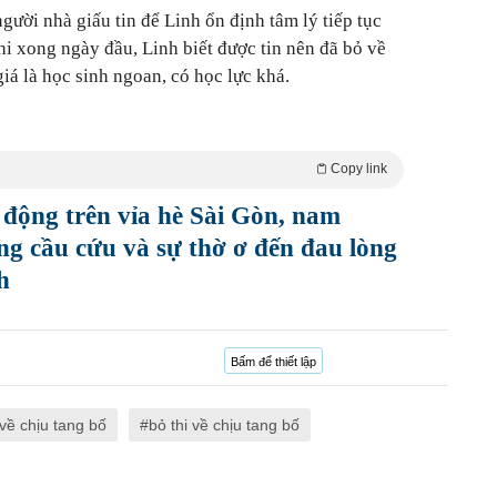
người nhà giấu tin để Linh ổn định tâm lý tiếp tục
thi xong ngày đầu, Linh biết được tin nên đã bỏ về
iá là học sinh ngoan, có học lực khá.
Copy link
 động trên vỉa hè Sài Gòn, nam
ng cầu cứu và sự thờ ơ đến đau lòng
h
Bấm để thiết lập
 về chịu tang bố
bỏ thi về chịu tang bố