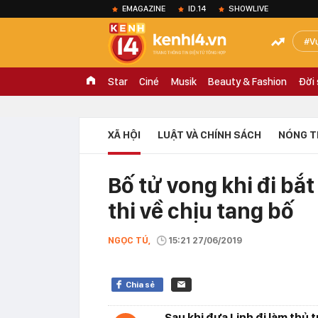
EMAGAZINE
ID.14
SHOWLIVE
V
Star
Ciné
Musik
Beauty & Fashion
Đời
XÃ HỘI
LUẬT VÀ CHÍNH SÁCH
NÓNG T
Bố tử vong khi đi bắt
thi về chịu tang bố
NGỌC TÚ,
15:21 27/06/2019
Chia sẻ
Sau khi đưa Linh đi làm thủ 