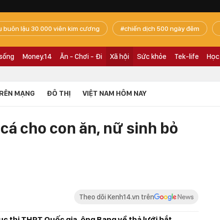
ụ buôn lậu 30.000 viên kim cương
chiến dịch 500 ngày đêm
 sống
Money.14
Ăn - Chơi - Đi
Xã hội
Sức khỏe
Tek-life
Học
RÊN MẠNG
ĐÔ THỊ
VIỆT NAM HÔM NAY
 cá cho con ăn, nữ sinh bỏ
Theo dõi Kenh14.vn trên
tục thi THPT Quốc gia, ông Bang về thả lưới bắt