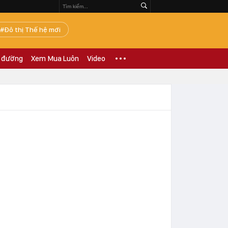
Đô thị Thế hệ mới
 đường
Xem Mua Luôn
Video