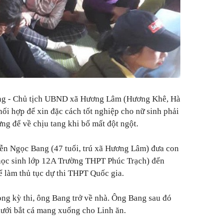
ng - Chủ tịch UBND xã Hương Lâm (Hương Khê, Hà
hối hợp để xin đặc cách tốt nghiệp cho nữ sinh phải
ng để về chịu tang khi bố mất đột ngột.
ễn Ngọc Bang (47 tuổi, trú xã Hương Lâm) đưa con
học sinh lớp 12A Trường THPT Phúc Trạch) đến
 làm thủ tục dự thi THPT Quốc gia.
rong kỳ thi, ông Bang trở về nhà. Ông Bang sau đó
lưới bắt cá mang xuống cho Linh ăn.