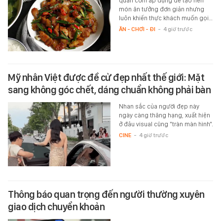
quán cơm áp dụng để tạo nên
món ăn tưởng đơn giản nhưng
luôn khiến thực khách muốn gọi…
ĂN - CHƠI - ĐI
-
4 giờ trước
Mỹ nhân Việt được đề cử đẹp nhất thế giới: Mặt
sang không góc chết, dáng chuẩn không phải bàn
Nhan sắc của người đẹp này
ngày càng thăng hạng, xuất hiện
ở đâu visual cũng "tràn màn hình".
CINE
-
4 giờ trước
Thông báo quan trọng đến người thường xuyên
giao dịch chuyển khoản