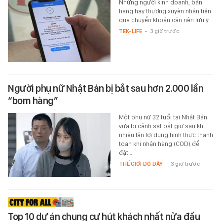
Những người kinh doanh, bán
hàng hay thường xuyên nhận tiền
qua chuyển khoản cần nên lưu ý.
TEK-LIFE
-
3 giờ trước
Người phụ nữ Nhật Bản bị bắt sau hơn 2.000 lần
“bom hàng”
Một phụ nữ 32 tuổi tại Nhật Bản
vừa bị cảnh sát bắt giữ sau khi
nhiều lần lợi dụng hình thức thanh
toán khi nhận hàng (COD) để
đặt…
THẾ GIỚI ĐÓ ĐÂY
-
3 giờ trước
Top 10 dự án chung cư hút khách nhất nửa đầu