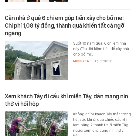
Căn nhà ở quê 6 chị em góp tiền xây cho bố mẹ:
Chi phí 1,08 tỷ đồng, thành quả khiến tất cả ngỡ
ngàng
Suốt 10 năm qua, 6 chị em nhà
này đều tiết kiệm tiền để xây nhà
cho bố mẹ.
MONEY.14
-
3 giờ trước
Xem khách Tây đi cầu khỉ miền Tây, dân mạng nín
thở vì hồi hộp
Không chỉ vị khách Tây thận trọng
hết sức khi đi qua chiếc cầu khỉ
làm bằng 2 thanh tre ở miền Tây,
người xem clip cũng nín thở vì
hồi…