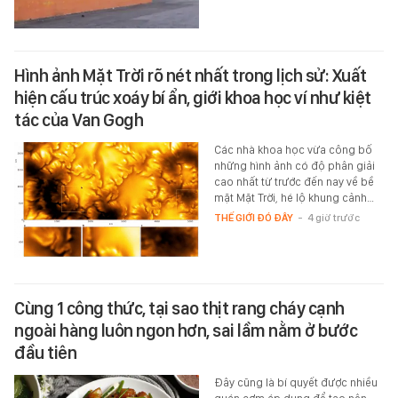
Hình ảnh Mặt Trời rõ nét nhất trong lịch sử: Xuất
hiện cấu trúc xoáy bí ẩn, giới khoa học ví như kiệt
tác của Van Gogh
Các nhà khoa học vừa công bố
những hình ảnh có độ phân giải
cao nhất từ trước đến nay về bề
mặt Mặt Trời, hé lộ khung cảnh…
THẾ GIỚI ĐÓ ĐÂY
-
4 giờ trước
Cùng 1 công thức, tại sao thịt rang cháy cạnh
ngoài hàng luôn ngon hơn, sai lầm nằm ở bước
đầu tiên
Đây cũng là bí quyết được nhiều