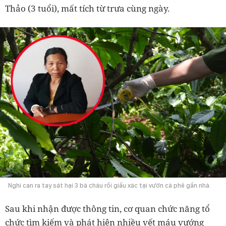
Thảo (3 tuổi), mất tích từ trưa cùng ngày.
Nghi can ra tay sát hại 3 bà cháu rồi giấu xác tại vườn cà phê gần nhà.
Sau khi nhận được thông tin, cơ quan chức năng tổ
chức tìm kiếm và phát hiện nhiều vết máu vướng