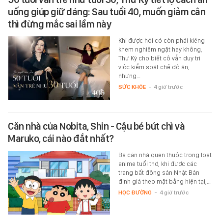
uống giúp giữ dáng: Sau tuổi 40, muốn giảm cân
thì đừng mắc sai lầm này
Khi được hỏi có còn phải kiêng
khem nghiêm ngặt hay không,
Thư Kỳ cho biết cô vẫn duy trì
việc kiểm soát chế độ ăn,
nhưng…
SỨC KHỎE
-
4 giờ trước
Căn nhà của Nobita, Shin - Cậu bé bút chì và
Maruko, cái nào đắt nhất?
Ba căn nhà quen thuộc trong loạt
anime tuổi thơ, khi được các
trang bất động sản Nhật Bản
định giá theo mặt bằng hiện tại,…
HỌC ĐƯỜNG
-
4 giờ trước