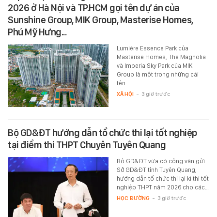
2026 ở Hà Nội và TP.HCM gọi tên dự án của
Sunshine Group, MIK Group, Masterise Homes,
Phú Mỹ Hưng...
Lumière Essence Park của
Masterise Homes, The Magnolia
và Imperia Sky Park của MIK
Group là một trong những cái
tên…
XÃ HỘI
-
3 giờ trước
Bộ GD&ĐT hướng dẫn tổ chức thi lại tốt nghiệp
tại điểm thi THPT Chuyên Tuyên Quang
Bộ GD&ĐT vừa có công văn gửi
Sở GD&ĐT tỉnh Tuyên Quang,
hướng dẫn tổ chức thi lại kì thi tốt
nghiệp THPT năm 2026 cho các…
HỌC ĐƯỜNG
-
3 giờ trước