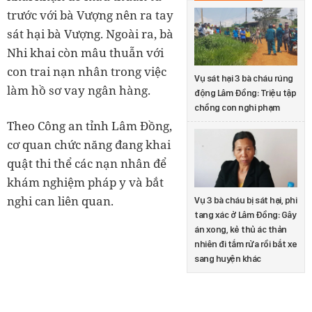
trước với bà Vượng nên ra tay
sát hại bà Vượng. Ngoài ra, bà
Nhi khai còn mâu thuẫn với
con trai nạn nhân trong việc
Vụ sát hại 3 bà cháu rúng
làm hồ sơ vay ngân hàng.
động Lâm Đồng: Triệu tập
chồng con nghi phạm
Theo Công an tỉnh Lâm Đồng,
cơ quan chức năng đang khai
quật thi thể các nạn nhân để
khám nghiệm pháp y và bắt
nghi can liên quan.
Vụ 3 bà cháu bị sát hại, phi
tang xác ở Lâm Đồng: Gây
án xong, kẻ thủ ác thản
nhiên đi tắm rửa rồi bắt xe
sang huyện khác