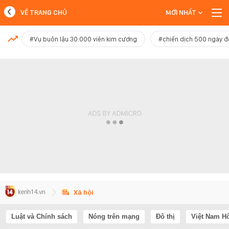
VỀ TRANG CHỦ
MỚI NHẤT
MỚI NHẤT
#Vụ buôn lậu 30.000 viên kim cương
#chiến dịch 500 ngày 
Xem thêm
Xã hội
Luật và Chính sách
Nóng trên mạng
Đô thị
Việt Nam H