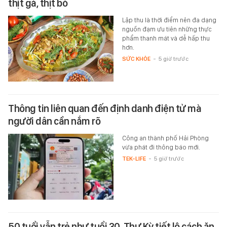
thịt gà, thịt bò
Lập thu là thời điểm nên đa dạng
nguồn đạm ưu tiên những thực
phẩm thanh mát và dễ hấp thu
hơn.
SỨC KHỎE
-
5 giờ trước
Thông tin liên quan đến định danh điện tử mà
người dân cần nắm rõ
Công an thành phố Hải Phòng
vừa phát đi thông báo mới.
TEK-LIFE
-
5 giờ trước
50 tuổi vẫn trẻ như tuổi 30, Thư Kỳ tiết lộ cách ăn