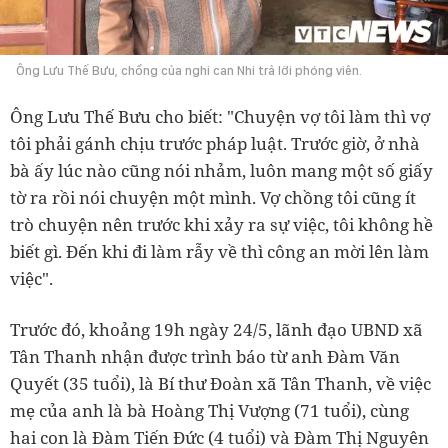
Ông Lưu Thế Bưu, chồng của nghi can Nhi trả lời phóng viên.
Ông Lưu Thế Bưu cho biết: "Chuyện vợ tôi làm thì vợ
tôi phải gánh chịu trước pháp luật. Trước giờ, ở nhà
bà ấy lúc nào cũng nói nhảm, luôn mang một số giấy
tờ ra rồi nói chuyện một mình. Vợ chồng tôi cũng ít
trò chuyện nên trước khi xảy ra sự việc, tôi không hề
biết gì. Đến khi đi làm rẫy về thì công an mời lên làm
việc".
Trước đó, khoảng 19h ngày 24/5, lãnh đạo UBND xã
Tân Thanh nhận được trình báo từ anh Đàm Văn
Quyết (35 tuổi), là Bí thư Đoàn xã Tân Thanh, về việc
mẹ của anh là bà Hoàng Thị Vượng (71 tuổi), cùng
hai con là Đàm Tiến Đức (4 tuổi) và Đàm Thị Nguyên