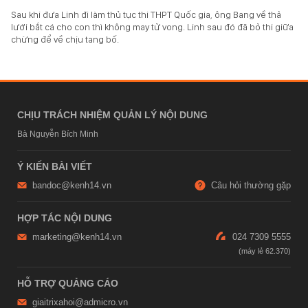
Sau khi đưa Linh đi làm thủ tục thi THPT Quốc gia, ông Bang về thả
lưới bắt cá cho con thì không may tử vong. Linh sau đó đã bỏ thi giữa
chừng để về chịu tang bố.
CHỊU TRÁCH NHIỆM QUẢN LÝ NỘI DUNG
Bà Nguyễn Bích Minh
Ý KIẾN BÀI VIẾT
bandoc@kenh14.vn
Câu hỏi thường gặp
HỢP TÁC NỘI DUNG
marketing@kenh14.vn
024 7309 5555
HỖ TRỢ QUẢNG CÁO
giaitrixahoi@admicro.vn