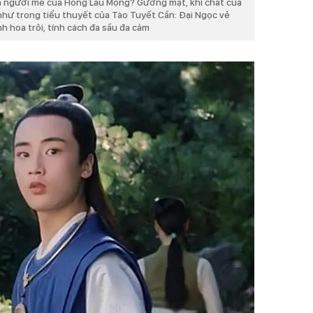
ạn người mê của Hồng Lâu Mộng? Gương mặt, khí chất của
như trong tiểu thuyết của Tào Tuyết Cần: Đại Ngọc vẻ
 hoa trôi, tính cách đa sầu đa cảm