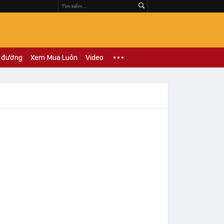
 đường
Xem Mua Luôn
Video