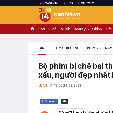
EMAGAZINE
ID.14
SHOWLIVE
Star
Ciné
Musik
Beauty & Fashion
Đời
CINE
PHIM CHIẾU RẠP
PHIM VIỆT NAM
Bộ phim bị chê bai th
xấu, người đẹp nhất 
LỆ AN,
15:06 24/08/2023
Chia sẻ
Dù mới tung trailer nhưng bộ