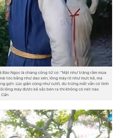
iả Bảo Ngọc là chàng công tử có: ''Mặt như trăng rằm mùa
mái tóc bằng như dao xén, lông mày rõ như mực kẻ, má
ng gợn. Lúc giận cũng như cười, dù trừng mắt vẫn có tình
đôi lông mày được kẻ sắc bén ra thì không có nét nào
t Cần