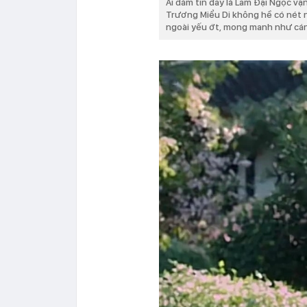
Ai dám tin đây là Lâm Đại Ngọc v
Trương Miểu Di không hề có nét 
ngoài yếu ớt, mong manh như cánh