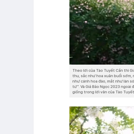
Theo lời của Tào Tuyết Cần thì G
thu, sắc như hoa xuân buổi sớm, 
như cánh hoa đào, mắt như làn só
tứ''. Và Giả Bảo Ngọc 2023 ngoài 
giống trong lời văn của Tào Tuyế