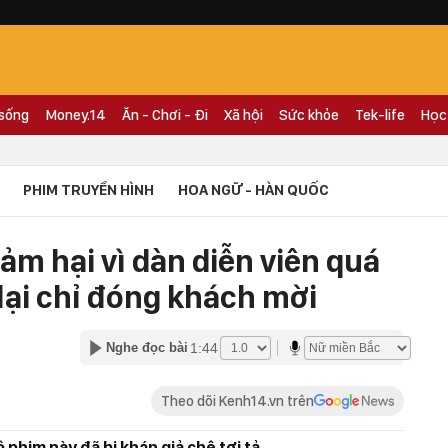
 sống
Money.14
Ăn - Chơi - Đi
Xã hội
Sức khỏe
Tek-life
Học
PHIM TRUYỀN HÌNH
HOA NGỮ - HÀN QUỐC
ảm hại vì dàn diễn viên quá
lại chỉ đóng khách mời
1:44
Nghe đọc bài
Theo dõi Kenh14.vn trên
 phim này đã bị khán giả chê tơi tả.