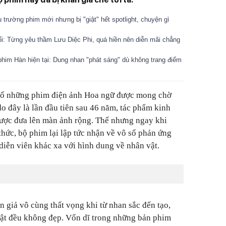
trường phim mới nhưng bị "giật" hết spotlight, chuyện gì
: Từng yêu thầm Lưu Diệc Phi, quá hiền nên diễn mãi chẳng
him Hàn hiện tại: Dung nhan "phát sáng" dù không trang điểm
số những phim điện ảnh Hoa ngữ được mong chờ
o đây là lần đầu tiên sau 46 năm, tác phẩm kinh
được đưa lên màn ảnh rộng. Thế nhưng ngay khi
thức, bộ phim lại lập tức nhận về vô số phản ứng
diễn viên khác xa với hình dung về nhân vật.
án giả vô cùng thất vọng khi từ nhan sắc đến tạo,
vật đều không đẹp. Vốn dĩ trong những bản phim