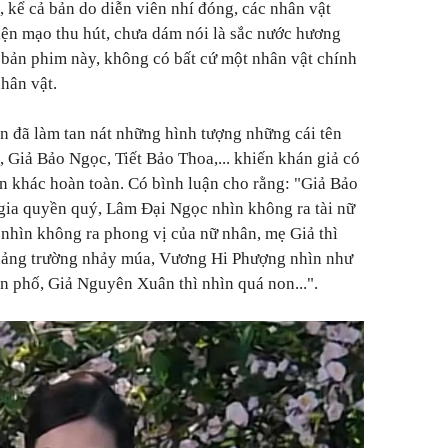
kể cả bản do diễn viên nhí đóng, các nhân vật
iện mạo thu hút, chưa dám nói là sắc nước hương
n bản phim này, không có bất cứ một nhân vật chính
nhân vật.
ên đã làm tan nát những hình tượng những cái tên
Giả Bảo Ngọc, Tiết Bảo Thoa,... khiến khán giả có
n khác hoàn toàn. Có bình luận cho rằng: "Giả Bảo
gia quyền quý, Lâm Đại Ngọc nhìn không ra tài nữ
 nhìn không ra phong vị của nữ nhân, mẹ Giả thì
uảng trường nhảy múa, Vương Hi Phượng nhìn như
n phố, Giả Nguyên Xuân thì nhìn quá non...".