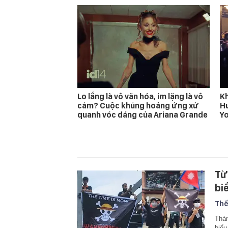
Lo lắng là vô văn hóa, im lặng là vô
Kh
cảm? Cuộc khủng hoảng ứng xử
Hu
quanh vóc dáng của Ariana Grande
Yo
Từ
bi
Thế
Thán
biểu