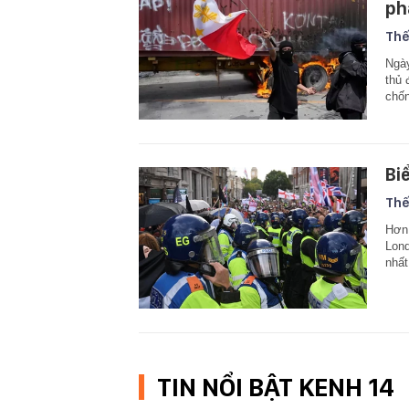
ph
Thế
Ngày
thủ 
chốn
Bi
Thế
Hơn 
Lond
nhất
TIN NỔI BẬT KENH 14