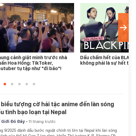
ung cảnh giật mình trước nhà
Dấu chấm hết của BLAC
ấn Hoa Hồng: TikToker,
không phải là sự hết thời
utuber tụ tập như "đi bão"!
 biểu tượng cờ hải tặc anime đến làn sóng
ểu tình bạo loạn tại Nepal
-
 Giới Đó Đây
11 tháng trước
g 9/2025 đánh dấu bước ngoặt chính trị lớn tại Nepal khi làn sóng
 tình của thế hệ Gen Z lan rộng, khiến Thủ tướng K.P. Sharma Oli