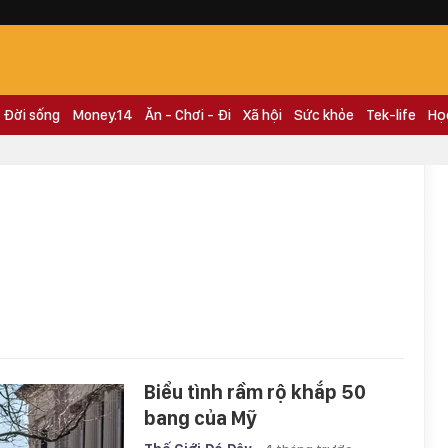
Đời sống
Money.14
Ăn - Chơi - Đi
Xã hội
Sức khỏe
Tek-life
Họ
Biểu tình rầm rộ khắp 50
bang của Mỹ