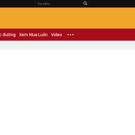
c đường
Xem Mua Luôn
Video