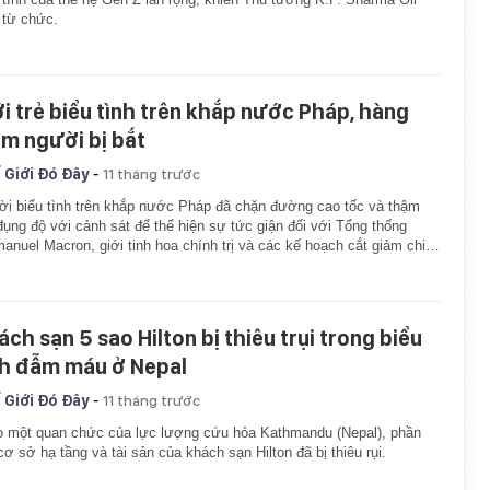
 từ chức.
ới trẻ biểu tình trên khắp nước Pháp, hàng
ăm người bị bắt
-
 Giới Đó Đây
11 tháng trước
i biểu tình trên khắp nước Pháp đã chặn đường cao tốc và thậm
đụng độ với cảnh sát để thể hiện sự tức giận đối với Tổng thống
nuel Macron, giới tinh hoa chính trị và các kế hoạch cắt giảm chi…
ách sạn 5 sao Hilton bị thiêu trụi trong biểu
nh đẫm máu ở Nepal
-
 Giới Đó Đây
11 tháng trước
 một quan chức của lực lượng cứu hỏa Kathmandu (Nepal), phần
cơ sở hạ tầng và tài sản của khách sạn Hilton đã bị thiêu rụi.