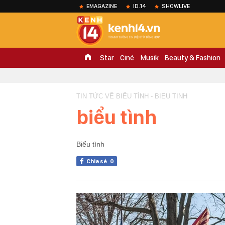
EMAGAZINE
ID.14
SHOWLIVE
Star
Ciné
Musik
Beauty & Fashion
TIN TỨC VỀ BIỂU TÌNH - BIEU TINH
biểu tình
Biểu tình
Chia sẻ
0