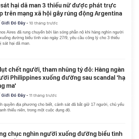
 sát hại dã man 3 thiếu nữ được phát trực
ếp trên mạng xã hội gây rúng động Argentina
-
 Giới Đó Đây
10 tháng trước
os Aires đã rung chuyển bởi làn sóng phẫn nộ khi hàng nghìn người
xuống đường biểu tình vào ngày 27/9, yêu cầu công lý cho 3 thiếu
ị sát hại dã man.
 lụt chết người, tham nhũng tỷ đô: Hàng ngàn
ười Philippines xuống đường sau scandal 'hạ
ng ma'
-
 Giới Đó Đây
11 tháng trước
h quyền địa phương cho biết, cảnh sát đã bắt giữ 17 người, chủ yếu
hanh thiếu niên, trong một cuộc đụng độ.
ng chục nghìn người xuống đường biểu tình