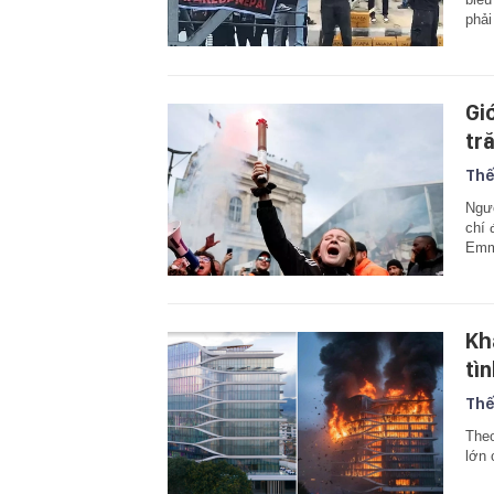
phải
Gi
tr
Thế
Ngườ
chí 
Emma
Kh
tì
Thế
Theo
lớn 