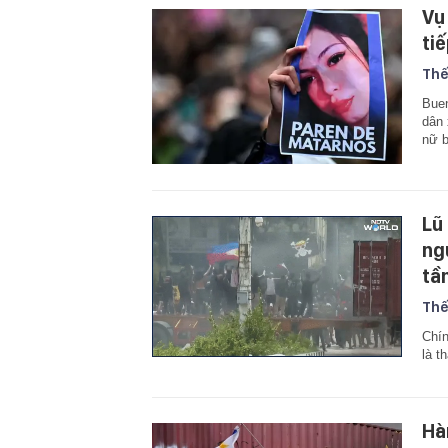
Vụ
ti
Thế
Buen
dân 
nữ b
Lũ
ng
tầ
Thế
Chín
là t
Hà