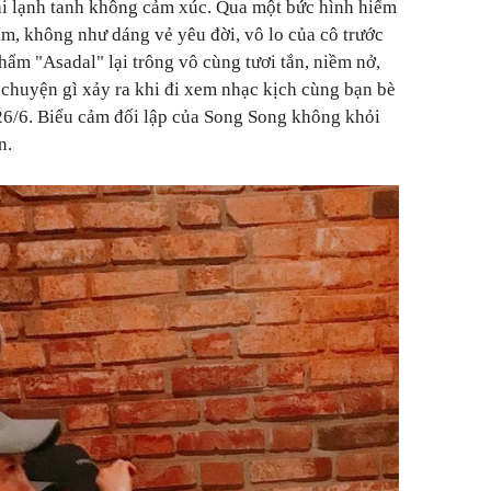
ái lạnh tanh không cảm xúc. Qua một bức hình hiếm
m, không như dáng vẻ yêu đời, vô lo của cô trước
phẩm "Asadal" lại trông vô cùng tươi tắn, niềm nở,
chuyện gì xảy ra khi đi xem nhạc kịch cùng bạn bè
26/6. Biểu cảm đối lập của Song Song không khỏi
n.