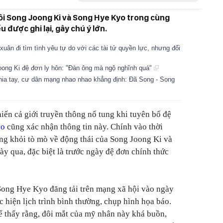
ôi Song Joong Ki và Song Hye Kyo trong cùng
 được ghi lại, gây chú ý lớn.
uân đi tìm tình yêu tự do với các tài tử quyền lực, nhưng đổi
oong Ki đệ đơn ly hôn: "Đàn ông mà ngộ nghĩnh quá"
ia tay, cư dân mạng nhao nhao khẳng định: Đã Song - Song
iến cả giới truyền thông nổ tung khi tuyên bố đệ
yo
cũng xác nhận thông tin này. Chính vào thời
ng khỏi tò mò về động thái của
Song Joong Ki và
y qua, đặc biệt là trước ngày đệ đơn chính thức
Song Hye Kyo đăng tải trên mạng xã hội vào ngày
c hiện lịch trình bình thường, chụp hình họa báo.
hể thấy rằng, đôi mắt của mỹ nhân này khá buồn,