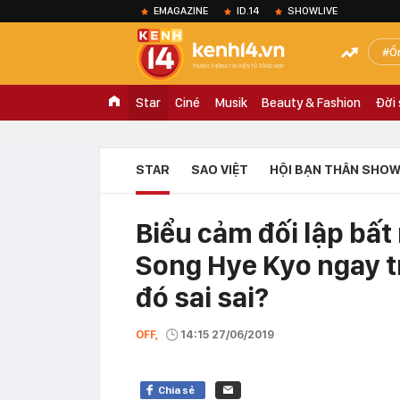
EMAGAZINE
ID.14
SHOWLIVE
Ồ
Star
Ciné
Musik
Beauty & Fashion
Đời
STAR
SAO VIỆT
HỘI BẠN THÂN SHOW
Biểu cảm đối lập bất
Song Hye Kyo ngay tr
đó sai sai?
OFF,
14:15 27/06/2019
Chia sẻ