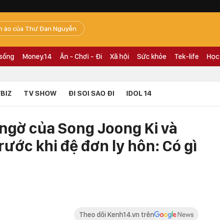
n ào của Thư Đan Nguyễn
 sống
Money.14
Ăn - Chơi - Đi
Xã hội
Sức khỏe
Tek-life
Học
BIZ
TV SHOW
ĐI SOI SAO ĐI
IDOL 14
 ngờ của Song Joong Ki và
ước khi đệ đơn ly hôn: Có gì
Theo dõi Kenh14.vn trên