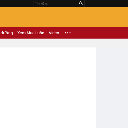
 đường
Xem Mua Luôn
Video