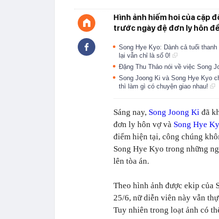
Hình ảnh hiếm hoi của cặp đ
trước ngày đệ đơn ly hôn đều
Song Hye Kyo: Dành cả tuổi thanh x
lại vẫn chỉ là số 0!
Đặng Thu Thảo nói về việc Song J
Song Joong Ki và Song Hye Kyo ch
thì làm gì có chuyện giao nhau!
Sáng nay,
Song Joong Ki
đã kh
đơn ly hôn vợ và
Song Hye K
điểm hiện tại, công chúng khô
Song Hye Kyo
trong những ngà
lên tòa án.
Theo hình ảnh được ekip của 
25/6, nữ diễn viên này vẫn thự
Tuy nhiên trong loạt ảnh có t