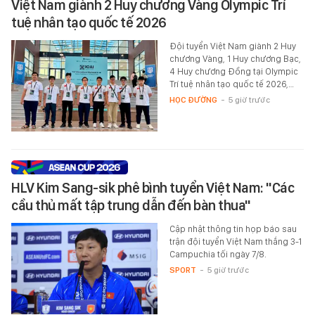
Việt Nam giành 2 Huy chương Vàng Olympic Trí
tuệ nhân tạo quốc tế 2026
Đội tuyển Việt Nam giành 2 Huy
chương Vàng, 1 Huy chương Bạc,
4 Huy chương Đồng tại Olympic
Trí tuệ nhân tạo quốc tế 2026,…
HỌC ĐƯỜNG
-
5 giờ trước
HLV Kim Sang-sik phê bình tuyển Việt Nam: "Các
cầu thủ mất tập trung dẫn đến bàn thua"
Cập nhật thông tin họp báo sau
trận đội tuyển Việt Nam thắng 3-1
Campuchia tối ngày 7/8.
SPORT
-
5 giờ trước