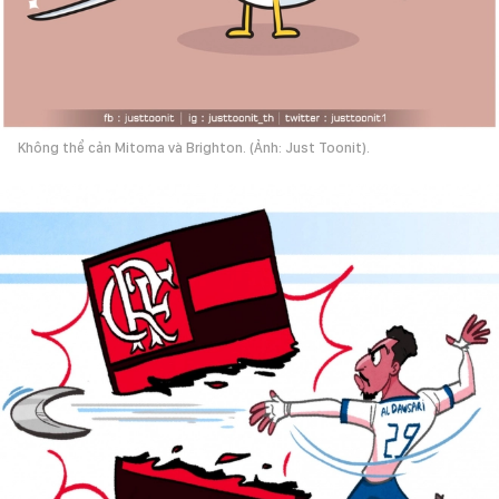
Không thể cản Mitoma và Brighton. (Ảnh: Just Toonit).