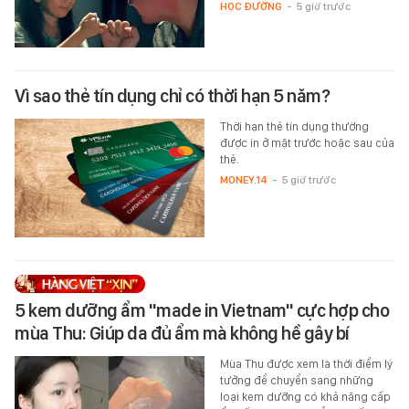
HỌC ĐƯỜNG
-
5 giờ trước
Vì sao thẻ tín dụng chỉ có thời hạn 5 năm?
Thời hạn thẻ tín dụng thường
được in ở mặt trước hoặc sau của
thẻ.
MONEY.14
-
5 giờ trước
5 kem dưỡng ẩm "made in Vietnam" cực hợp cho
mùa Thu: Giúp da đủ ẩm mà không hề gây bí
Mùa Thu được xem là thời điểm lý
tưởng để chuyển sang những
loại kem dưỡng có khả năng cấp