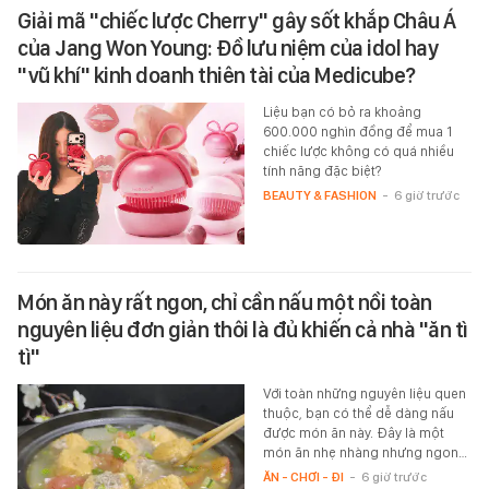
Giải mã "chiếc lược Cherry" gây sốt khắp Châu Á
của Jang Won Young: Đồ lưu niệm của idol hay
"vũ khí" kinh doanh thiên tài của Medicube?
Liệu bạn có bỏ ra khoảng
600.000 nghìn đồng để mua 1
chiếc lược không có quá nhiều
tính năng đặc biệt?
BEAUTY & FASHION
-
6 giờ trước
Món ăn này rất ngon, chỉ cần nấu một nồi toàn
nguyên liệu đơn giản thôi là đủ khiến cả nhà "ăn tì
tì"
Với toàn những nguyên liệu quen
thuộc, bạn có thể dễ dàng nấu
được món ăn này. Đây là một
món ăn nhẹ nhàng nhưng ngon…
ĂN - CHƠI - ĐI
-
6 giờ trước