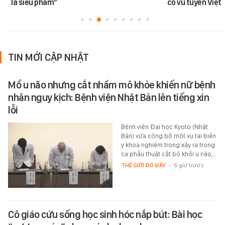
là siêu phẩm”
cổ vũ tuyển Việt
TIN MỚI CẬP NHẬT
Mổ u não nhưng cắt nhầm mô khỏe khiến nữ bệnh
nhân nguy kịch: Bệnh viện Nhật Bản lên tiếng xin
lỗi
Bệnh viện Đại học Kyoto (Nhật
Bản) vừa công bố một vụ tai biến
y khoa nghiêm trọng xảy ra trong
ca phẫu thuật cắt bỏ khối u não,…
THẾ GIỚI ĐÓ ĐÂY
-
6 giờ trước
Cô giáo cứu sống học sinh hóc nắp bút: Bài học