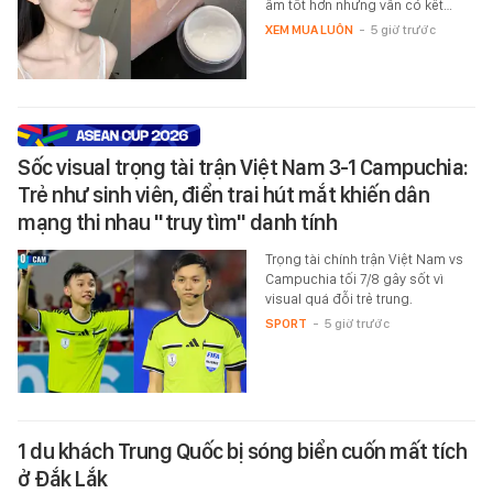
ẩm tốt hơn nhưng vẫn có kết…
XEM MUA LUÔN
-
5 giờ trước
Sốc visual trọng tài trận Việt Nam 3-1 Campuchia:
Trẻ như sinh viên, điển trai hút mắt khiến dân
mạng thi nhau "truy tìm" danh tính
Trọng tài chính trận Việt Nam vs
Campuchia tối 7/8 gây sốt vì
visual quá đỗi trẻ trung.
SPORT
-
5 giờ trước
1 du khách Trung Quốc bị sóng biển cuốn mất tích
ở Đắk Lắk