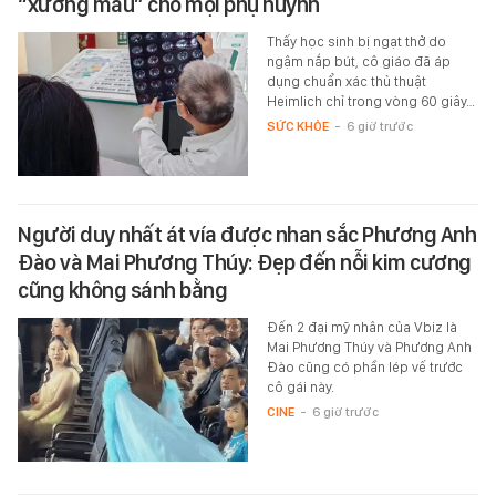
“xương máu” cho mọi phụ huynh
Thấy học sinh bị ngạt thở do
ngậm nắp bút, cô giáo đã áp
dụng chuẩn xác thủ thuật
Heimlich chỉ trong vòng 60 giây…
SỨC KHỎE
-
6 giờ trước
Người duy nhất át vía được nhan sắc Phương Anh
Đào và Mai Phương Thúy: Đẹp đến nỗi kim cương
cũng không sánh bằng
Đến 2 đại mỹ nhân của Vbiz là
Mai Phương Thúy và Phương Anh
Đào cũng có phần lép vế trước
cô gái này.
CINE
-
6 giờ trước