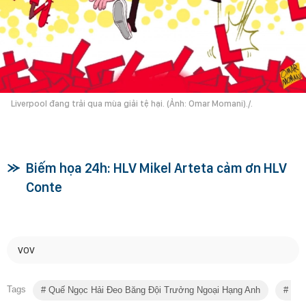
Liverpool đang trải qua mùa giải tệ hại. (Ảnh: Omar Momani)./.
Biếm họa 24h: HLV Mikel Arteta cảm ơn HLV
Conte
VOV
Tags
Quế Ngọc Hải Đeo Băng Đội Trưởng Ngoại Hạng Anh
Biế