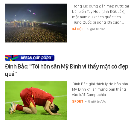
Trong lúc đứng gần mép nước tại
bãi biển Tuy Hòa (tỉnh Đắk Lắk),
một nam du khách quốc tịch
Trung Quốc bị sóng lớn cuốn…
XÃ HỘI
-
5 giờ trước
Đình Bắc: "Tôi hôn sân Mỹ Đình vì thấy mặt cỏ đẹp
quá"
Đình Bắc giải thích lý do hôn sân
Mỹ Đình khi ăn mừng bàn thắng
vào lưới Campuchia.
SPORT
-
5 giờ trước