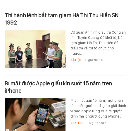
Thi hành lệnh bắt tạm giam Hà Thị Thu Hiền SN
1992
Cơ quan An ninh điều tra Công an
tỉnh Tuyên Quang đã khởi tố, bắt
tạm giam Hà Thị Thu Hiền để
điều tra về tội tổ chức cho
người…
XÃ HỘI
-
5 giờ trước
Bí mật được Apple giấu kín suốt 15 năm trên
iPhone
Phải mất gần 15 năm, một phân
tích mã nguồn mới giúp giải thích
vì sao Apple từng đưa ra quyết
định mà ít người dùng iPhone…
TEK-LIFE
-
5 giờ trước