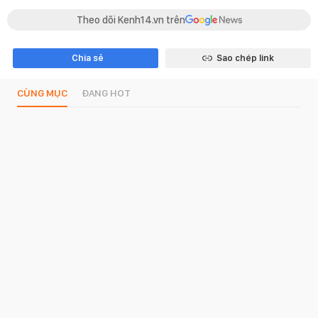
Theo dõi Kenh14.vn trên
Chia sẻ
Sao chép link
CÙNG MỤC
ĐANG HOT