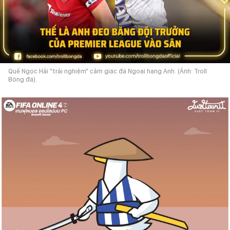
Quế Ngọc Hải "trải nghiệm" cảm giác đá Ngoại hạng Anh. (Ảnh: Troll
Bóng đá).