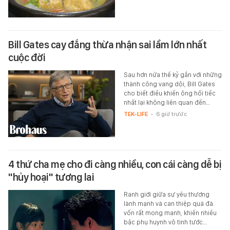
Bill Gates cay đắng thừa nhận sai lầm lớn nhất
cuộc đời
Sau hơn nửa thế kỷ gắn với những
thành công vang dội, Bill Gates
cho biết điều khiến ông hối tiếc
nhất lại không liên quan đến…
TEK-LIFE
-
6 giờ trước
4 thứ cha mẹ cho đi càng nhiều, con cái càng dễ bị
"hủy hoại" tương lai
Ranh giới giữa sự yêu thương
lành mạnh và can thiệp quá đà
vốn rất mong manh, khiến nhiều
bậc phụ huynh vô tình tước…