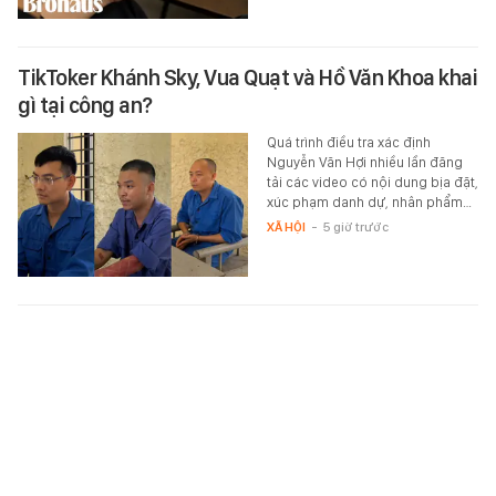
TikToker Khánh Sky, Vua Quạt và Hồ Văn Khoa khai
gì tại công an?
Quá trình điều tra xác định
Nguyễn Văn Hợi nhiều lần đăng
tải các video có nội dung bịa đặt,
xúc phạm danh dự, nhân phẩm…
XÃ HỘI
-
5 giờ trước
Clean Fit: Công thức mặc đẹp chuẩn quiet luxury
từ những món đồ cơ bản
Clean Fit chính là cách biến áo
thun, quần jeans hay chân váy
quen thuộc thành những set đồ
gọn gàng, trẻ trung mà không…
BEAUTY & FASHION
-
5 giờ trước