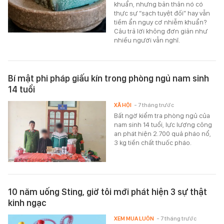
khuẩn, nhưng bản thân nó có
thực sự “sạch tuyệt đối” hay vẫn
tiềm ẩn nguy cơ nhiễm khuẩn?
Câu trả lời không đơn giản như
nhiều người vẫn nghĩ.
Bí mật phi pháp giấu kín trong phòng ngủ nam sinh
14 tuổi
XÃ HỘI
- 7 tháng trước
Bất ngờ kiểm tra phòng ngủ của
nam sinh 14 tuổi, lực lượng công
an phát hiện 2.700 quả pháo nổ,
3 kg tiền chất thuốc pháo.
10 năm uống Sting, giờ tôi mới phát hiện 3 sự thật
kinh ngạc
XEM MUA LUÔN
- 7 tháng trước