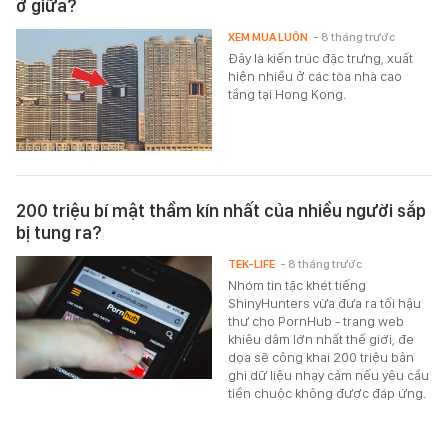
ở giữa?
XEM MUA LUÔN
- 8 tháng trước
Đây là kiến trúc đặc trưng, xuất
hiện nhiều ở các tòa nhà cao
tầng tại Hong Kong.
200 triệu bí mật thầm kín nhất của nhiều người sắp
bị tung ra?
TEK-LIFE
- 8 tháng trước
Nhóm tin tặc khét tiếng
ShinyHunters vừa đưa ra tối hậu
thư cho PornHub - trang web
khiêu dâm lớn nhất thế giới, đe
dọa sẽ công khai 200 triệu bản
ghi dữ liệu nhạy cảm nếu yêu cầu
tiền chuộc không được đáp ứng.