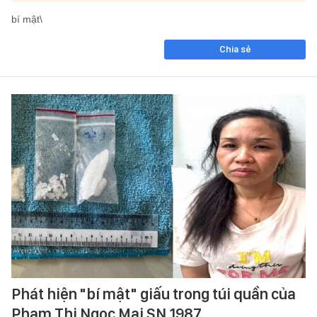
bí mật\
Chia sẻ
Phát hiện "bí mật" giấu trong túi quần của
Phạm Thị Ngọc Mai SN 1987