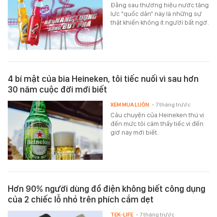
Đằng sau thương hiệu nước tăng
lực "quốc dân" này là những sự
thật khiến không ít người bất ngờ.
4 bí mật của bia Heineken, tôi tiếc nuối vì sau hơn
30 năm cuộc đời mới biết
XEM MUA LUÔN
- 7 tháng trước
Câu chuyện của Heineken thú vị
đến mức tôi cảm thấy tiếc vì đến
giờ này mới biết.
Hơn 90% người dùng đồ điện không biết công dụng
của 2 chiếc lỗ nhỏ trên phích cắm dẹt
TEK-LIFE
- 7 tháng trước