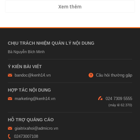
Xem thêm
CHỊU TRÁCH NHIỆM QUẢN LÝ NỘI DUNG
Bà Nguyễn Bích Minh
Ý KIẾN BÀI VIẾT
bandoc@kenh14.vn
Câu hỏi thường gặp
HỢP TÁC NỘI DUNG
marketing@kenh14.vn
024 7309 5555
HỖ TRỢ QUẢNG CÁO
giaitrixahoi@admicro.vn
02473007108