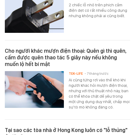
2 chiếc lỗ nhỏ trên phích cắm
điện dẹt có rất nhiều công dụng
nhưng không phải ai cũng biết.
Cho người khác mượn điện thoại: Quên gì thì quên,
cấm được quên thao tác 5 giây này nếu không
muốn lộ hết bí mật
TEK-LIFE
- 7 tháng trước
Ai cũng từng rơi vào thế khó khi
người khác hỏi mượn điện thoại,
nhưng với thủ thuật nhỏ này, bạn
có thể khóa chặt dế yêu trong
một ứng dụng duy nhất, chấp mọi
sự tò mò không đáng có.
Tại sao các tòa nhà ở Hong Kong luôn có "lỗ thủng"