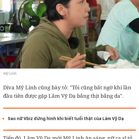
Mỹ Linh
Diva Mỹ Linh cũng bày tỏ: "Tôi cũng bất ngờ khi lần
đầu tiên được gặp Lâm Vỹ Dạ bằng thịt bằng da".
Sao nữ Vbiz đứng hình khi biết tuổi thật của Lâm Vỹ Dạ
Tiếp đó, Lâm Vỹ Dạ mời Mỹ Linh ăn sáng, nữ ca sĩ tỏ