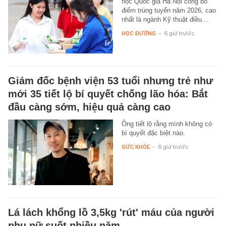
học Quốc gia Hà Nội công bố
điểm trúng tuyển năm 2026, cao
nhất là ngành Kỹ thuật điều…
HỌC ĐƯỜNG
-
6 giờ trước
Giám đốc bệnh viện 53 tuổi nhưng trẻ như
mới 35 tiết lộ bí quyết chống lão hóa: Bắt
đầu càng sớm, hiệu quả càng cao
Ông tiết lộ rằng mình không có
bí quyết đặc biệt nào.
SỨC KHỎE
-
6 giờ trước
Lá lách khổng lồ 3,5kg 'rút' máu của người
phụ nữ suốt nhiều năm