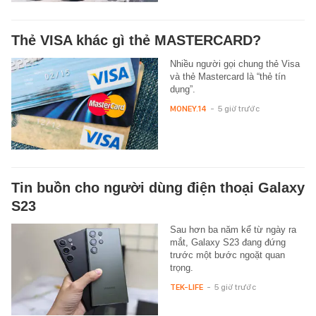
Thẻ VISA khác gì thẻ MASTERCARD?
Nhiều người gọi chung thẻ Visa
và thẻ Mastercard là “thẻ tín
dụng”.
MONEY.14
-
5 giờ trước
Tin buồn cho người dùng điện thoại Galaxy
S23
Sau hơn ba năm kể từ ngày ra
mắt, Galaxy S23 đang đứng
trước một bước ngoặt quan
trọng.
TEK-LIFE
-
5 giờ trước