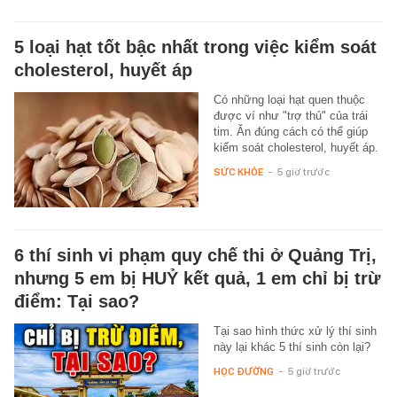
5 loại hạt tốt bậc nhất trong việc kiểm soát
cholesterol, huyết áp
Có những loại hạt quen thuộc
được ví như "trợ thủ" của trái
tim. Ăn đúng cách có thể giúp
kiểm soát cholesterol, huyết áp.
SỨC KHỎE
-
5 giờ trước
6 thí sinh vi phạm quy chế thi ở Quảng Trị,
nhưng 5 em bị HUỶ kết quả, 1 em chỉ bị trừ
điểm: Tại sao?
Tại sao hình thức xử lý thí sinh
này lại khác 5 thí sinh còn lại?
HỌC ĐƯỜNG
-
5 giờ trước