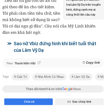
"Tiền đó tôi giữ còn đồ ăn thì
trai Lâm Vỹ Dạ trên truyền
gói theo để ăn cho tiết kiệm.
hình, đứng cạnh mẹ ai
Tôi phải cầm tiền tiêu chứ, tiền
cũng thốt lên câu này
mà không biết sử dụng là sao?
Tôi có dại ngu gì đâu". Câu nói của Mỹ Linh khiến
đàn em khá bất ngờ.
Sao nữ Vbiz đứng hình khi biết tuổi thật
của Lâm Vỹ Dạ
Copy link
Theo
Thanh Niên Việt
Tags
Giải Trí
Nhà Mình Có Nhau
Lâm Vỹ Dạ
Mỹ 
Theo dõi Kenh14.vn trên
Chia sẻ
Sao chép link