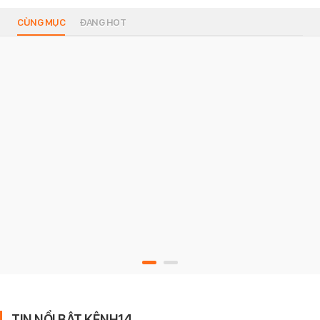
CÙNG MỤC
ĐANG HOT
TIN NỔI BẬT KÊNH14