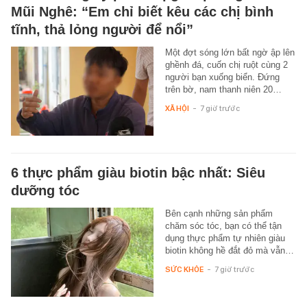
Mũi Nghê: “Em chỉ biết kêu các chị bình
tĩnh, thả lỏng người để nổi”
Một đợt sóng lớn bất ngờ ập lên
ghềnh đá, cuốn chị ruột cùng 2
người bạn xuống biển. Đứng
trên bờ, nam thanh niên 20…
XÃ HỘI
-
7 giờ trước
6 thực phẩm giàu biotin bậc nhất: Siêu
dưỡng tóc
Bên cạnh những sản phẩm
chăm sóc tóc, bạn có thể tận
dụng thực phẩm tự nhiên giàu
biotin không hề đắt đỏ mà vẫn…
SỨC KHỎE
-
7 giờ trước