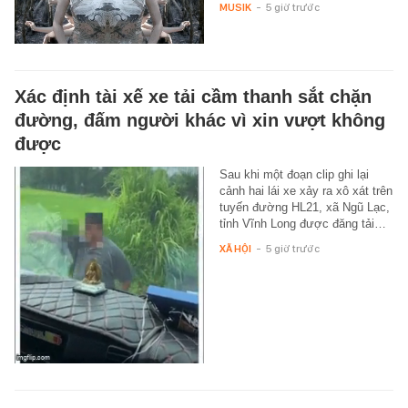
MUSIK
-
5 giờ trước
Xác định tài xế xe tải cầm thanh sắt chặn
đường, đấm người khác vì xin vượt không
được
Sau khi một đoạn clip ghi lại
cảnh hai lái xe xảy ra xô xát trên
tuyến đường HL21, xã Ngũ Lạc,
tỉnh Vĩnh Long được đăng tải…
XÃ HỘI
-
5 giờ trước