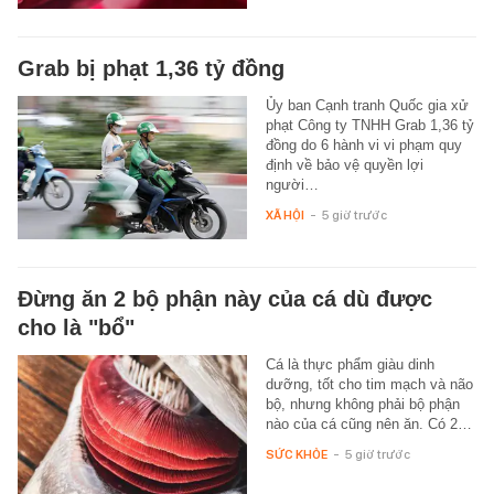
Grab bị phạt 1,36 tỷ đồng
Ủy ban Cạnh tranh Quốc gia xử
phạt Công ty TNHH Grab 1,36 tỷ
đồng do 6 hành vi vi phạm quy
định về bảo vệ quyền lợi
người…
XÃ HỘI
-
5 giờ trước
Đừng ăn 2 bộ phận này của cá dù được
cho là "bổ"
Cá là thực phẩm giàu dinh
dưỡng, tốt cho tim mạch và não
bộ, nhưng không phải bộ phận
nào của cá cũng nên ăn. Có 2…
SỨC KHỎE
-
5 giờ trước