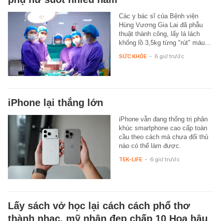
Các y bác sĩ của Bệnh viện
Hùng Vương Gia Lai đã phẫu
thuật thành công, lấy lá lách
khổng lồ 3,5kg từng "rút" máu…
SỨC KHỎE
-
6 giờ trước
iPhone lại thắng lớn
iPhone vẫn đang thống trị phân
khúc smartphone cao cấp toàn
cầu theo cách mà chưa đối thủ
nào có thể làm được.
TEK-LIFE
-
6 giờ trước
Lấy sách vở học lại cách cách phổ thơ
thành nhạc, mỹ nhân đẹp chấp 10 Hoa hậu