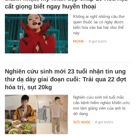
cất giọng biết ngay huyền thoại
Không ai nghĩ những câu thơ
quen thuộc lại có ngày được
biến hóa vào bài hát như thế
này.
MUSIK
-
6 giờ trước
Nghiên cứu sinh mới 23 tuổi nhận tin ung
thư dạ dày giai đoạn cuối: Trải qua 22 đợt
hóa trị, sụt 20kg
Nghiên cứu sinh trẻ tuổi mắc
căn bệnh hiểm nghèo khiến ước
mơ làm giảng viên của anh bị
dở dang.
SỨC KHỎE
-
6 giờ trước