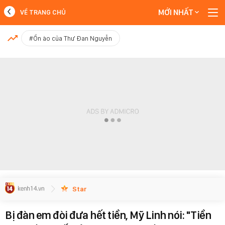
MỚI NHẤT
VỀ TRANG CHỦ
MỚI NHẤT
#Ồn ào của Thư Đan Nguyễn
Xem thêm
Star
Bị đàn em đòi đưa hết tiền, Mỹ Linh nói: "Tiền