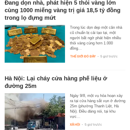
Đang dọn nhà, phát hiện 5 thỏi vàng lớn
cùng 1000 miếng vàng trị giá 18,5 tỷ đồng
trong lọ đựng mứt
Trong lúc dọn dẹp một căn nhà
cũ chuẩn bị cải tạo tại, một
người bất ngờ phát hiện nhiều
thỏi vàng cùng hơn 1.000
đồng…
THẾ GIỚI ĐÓ ĐÂY
-
5 giờ trước
Hà Nội: Lại cháy cửa hàng phế liệu ở
đường 25m
Ngày 9/8, một vụ hỏa hoạn xảy
ra tại cửa hàng sắt vụn ở đường
25m (phường Thanh Liệt, Hà
Nội). Điều đáng nói, tại khu
vực…
XÃ HỘI
-
5 giờ trước