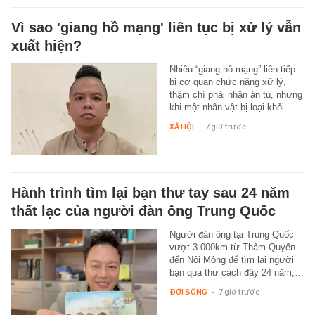
Vì sao 'giang hồ mạng' liên tục bị xử lý vẫn
xuất hiện?
Nhiều “giang hồ mạng” liên tiếp
bị cơ quan chức năng xử lý,
thậm chí phải nhận án tù, nhưng
khi một nhân vật bị loại khỏi…
XÃ HỘI
-
7 giờ trước
Hành trình tìm lại bạn thư tay sau 24 năm
thất lạc của người đàn ông Trung Quốc
Người đàn ông tại Trung Quốc
vượt 3.000km từ Thâm Quyến
đến Nội Mông để tìm lại người
bạn qua thư cách đây 24 năm,…
ĐỜI SỐNG
-
7 giờ trước