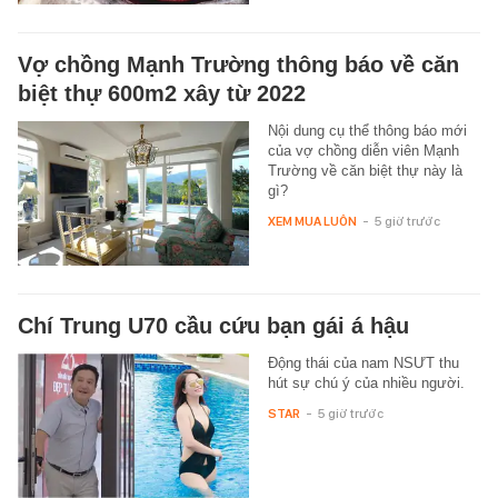
Vợ chồng Mạnh Trường thông báo về căn
biệt thự 600m2 xây từ 2022
Nội dung cụ thể thông báo mới
của vợ chồng diễn viên Mạnh
Trường về căn biệt thự này là
gì?
XEM MUA LUÔN
-
5 giờ trước
Chí Trung U70 cầu cứu bạn gái á hậu
Động thái của nam NSƯT thu
hút sự chú ý của nhiều người.
STAR
-
5 giờ trước