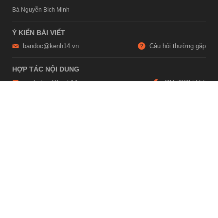
Bà Nguyễn Bích Minh
Ý KIẾN BÀI VIẾT
bandoc@kenh14.vn
Câu hỏi thường gặp
HỢP TÁC NỘI DUNG
marketing@kenh14.vn
024 7309 5555
HỖ TRỢ QUẢNG CÁO
giaitrixahoi@admicro.vn
02473007108
TRỤ SỞ HÀ NỘI
Tầng 21, Tòa nhà Center Building, Hapulico Complex, Số 01, phố
Nguyễn Huy Tưởng, phường Thanh Xuân, thành phố Hà Nội
TRỤ SỞ TP.HỒ CHÍ MINH