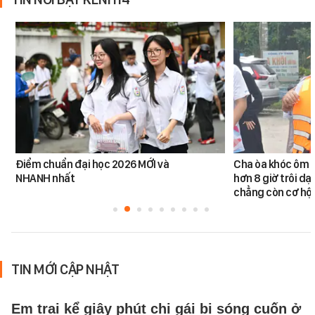
Điểm chuẩn đại học 2026 MỚI và
Cha òa khóc ôm c
NHANH nhất
hơn 8 giờ trôi dạt
chẳng còn cơ hội
TIN MỚI CẬP NHẬT
Em trai kể giây phút chị gái bị sóng cuốn ở