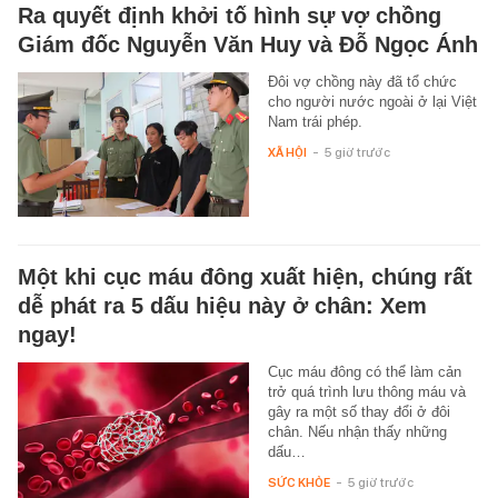
Ra quyết định khởi tố hình sự vợ chồng
Giám đốc Nguyễn Văn Huy và Đỗ Ngọc Ánh
Đôi vợ chồng này đã tổ chức
cho người nước ngoài ở lại Việt
Nam trái phép.
XÃ HỘI
-
5 giờ trước
Một khi cục máu đông xuất hiện, chúng rất
dễ phát ra 5 dấu hiệu này ở chân: Xem
ngay!
Cục máu đông có thể làm cản
trở quá trình lưu thông máu và
gây ra một số thay đổi ở đôi
chân. Nếu nhận thấy những
dấu…
SỨC KHỎE
-
5 giờ trước