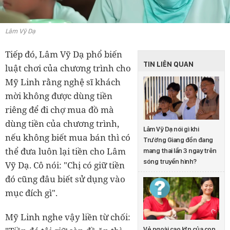
Lâm Vỹ Dạ
Tiếp đó, Lâm Vỹ Dạ phổ biến
TIN LIÊN QUAN
luật chơi của chương trình cho
Mỹ Linh rằng nghệ sĩ khách
mời không được dùng tiền
riêng để đi chợ mua đồ mà
dùng tiền của chương trình,
Lâm Vỹ Dạ nói gì khi
nếu không biết mua bán thì có
Trường Giang đồn đang
thể đưa luôn lại tiền cho Lâm
mang thai lần 3 ngay trên
sóng truyền hình?
Vỹ Dạ. Cô nói: "Chị có giữ tiền
đó cũng đâu biết sử dụng vào
mục đích gì".
Mỹ Linh nghe vậy liền từ chối:
Vẻ ngoài cao lớn của con