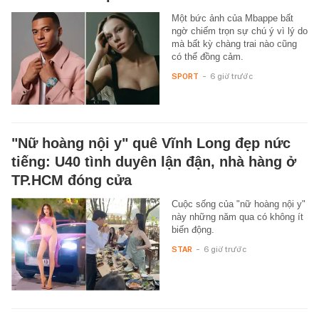
Một bức ảnh của Mbappe bất
ngờ chiếm trọn sự chú ý vì lý do
mà bất kỳ chàng trai nào cũng
có thể đồng cảm.
SPORT
-
6 giờ trước
"Nữ hoàng nội y" quê Vĩnh Long đẹp nức
tiếng: U40 tình duyên lận đận, nhà hàng ở
TP.HCM đóng cửa
Cuộc sống của "nữ hoàng nội y"
này những năm qua có không ít
biến động.
STAR
-
6 giờ trước