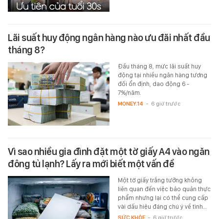
Lãi suất huy động ngân hàng nào ưu đãi nhất đầu
tháng 8?
Đầu tháng 8, mức lãi suất huy
động tại nhiều ngân hàng tương
đối ổn định, dao động 6 -
7%/năm.
MONEY.14
-
6 giờ trước
Vì sao nhiều gia đình đặt một tờ giấy A4 vào ngăn
đông tủ lạnh? Lấy ra mới biết một vấn đề
Một tờ giấy trắng tưởng không
liên quan đến việc bảo quản thực
phẩm nhưng lại có thể cung cấp
vài dấu hiệu đáng chú ý về tình…
SỨC KHỎE
-
6 giờ trước