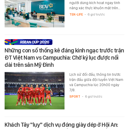
người dùng kích hoạt ngay tính
năng xác thực khuôn mặt trên…
TEK-LIFE
-
6 giờ trước
Những con số thống kê đáng kinh ngạc trước trận
ĐT Việt Nam vs Campuchia: Chờ kỷ lục được nối
dài trên sân Mỹ Đình
Lịch sử đối đầu, thông tin trước
trận đấu giữa đội tuyển Việt Nam
và Campuchia lúc 20h00 ngày
7/8.
SPORT
-
6 giờ trước
Khách Tây "lụy" dịch vụ đóng giày dép ở Hội An: