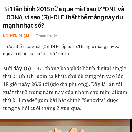
Bị 1 tân binh 2018 nữa qua mặt sau IZ*ONE và
LOONA, vì sao (G)I-DLE thất thế mảng này dù
mạnh nhạc số?
NGUYÊN PHẠM
7 năm trước
Trước thềm tái xuất, (G)I-DLE tiếp tục rớt hạng ở mảng này và
nguyên nhân thật sự đã được hé lộ.
Mới đây, (G)I-DLE thông báo phát hành digital single
thứ 2 "Uh-Oh" gồm ca khúc chủ đề cùng tên vào lúc
18 giờ ngày 26/6 tới (giờ địa phương). Đây là lần tái
xuất thứ 2 trong năm nay của nhóm sau mini album
thứ 2 "I made" gồm bài hát chính "Senorita" được
tung ra hồi cuối tháng 2 vừa qua.