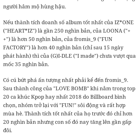
người hâm mộ hùng hậu.
Nếu thành tích doanh số album tốt nhất của IZ*ONE
("HEART*IZ") là gần 250 nghìn bản, của LOONA ("+
+") là hơn 50 nghìn bản, của fromis_9 ("FUN
FACTORY") là hơn 40 nghìn bản (chỉ sau 15 ngày
phát hành) thì của (G)I-DLE ("I made") chưa vượt qua
mốc 35 nghìn bản.
Có cú bứt phá ấn tượng nhất phải kể đến fromis_9.
Sau thành công của "LOVE BOMB" khi nằm trong top
20 ca khúc Kpop hay nhất 2018 do Billboard bình
chọn, nhóm trở lại với "FUN!" sôi động và rất hợp
mùa hè. Thành tích tốt nhất của họ trước đó chỉ hơn
20 nghìn bản nhưng con số đó nay tăng lên gần gấp
đôi.