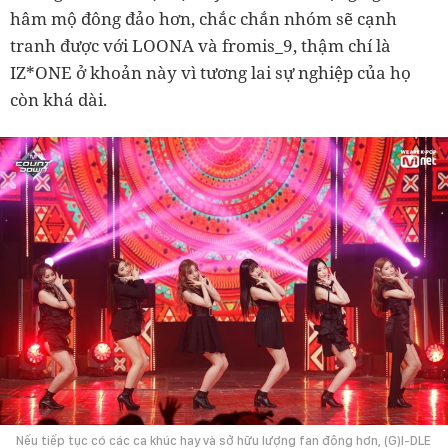
hâm mộ đông đảo hơn, chắc chắn nhóm sẽ cạnh
tranh được với LOONA và fromis_9, thậm chí là
IZ*ONE ở khoản này vì tương lai sự nghiệp của họ
còn khá dài.
Nếu tiếp tục có các ca khúc hay và sở hữu lượng fan đông hơn, (G)I-DLE