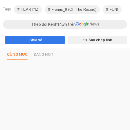
Tags
HEART*IZ
Fromis_9 (Off The Record)
FUN!
Theo dõi Kenh14.vn trên
Chia sẻ
Sao chép link
CÙNG MỤC
ĐANG HOT