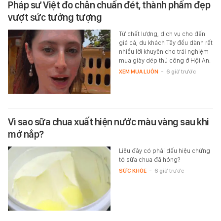
Pháp sư Việt đo chân chuẩn đét, thành phẩm đẹp
vượt sức tưởng tượng
Từ chất lượng, dịch vụ cho đến
giá cả, du khách Tây đều dành rất
nhiều lời khuyên cho trải nghiệm
mua giày dép thủ công ở Hội An.
XEM MUA LUÔN
-
6 giờ trước
Vì sao sữa chua xuất hiện nước màu vàng sau khi
mở nắp?
Liệu đây có phải dấu hiệu chứng
tỏ sữa chua đã hỏng?
SỨC KHỎE
-
6 giờ trước