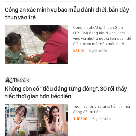
Công an xác minh vụ bảo mẫu đánh chửi, bắn dây
thun vào trẻ
Công an phường Thuận Giao
(TPHCM) đang lấy lời khai, làm
việc với những người liên quan để
điều tra vụ một bảo mẫu bị tố…
XÃ HỘI
-
6 giờ trước
Không còn cố “tiêu đáng từng đồng”, 30 rồi thấy
tiếc thời gian hơn tiếc tiền
Tuổi này rồi, việc gì ra tiền thì mới
đáng để ưu tiên.
THE 30S
-
6 giờ trước