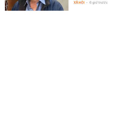
XÃ HỘI
-
6 giờ trước
Lâm Tâm Như và Hoắc Kiến Hoa: Hôn nhân 10 năm
bền chặt
Cặp đôi vừa kỷ niệm một thập kỷ
cùng nhau vun đắp mái ấm hạnh
phúc. Tổ ấm nhỏ ngày càng viên
mãn, vượt qua những tin đồn
rạn…
STAR
-
6 giờ trước
Hãng xe của tỷ phú Phạm Nhật Vượng cán mốc 60
đại lý tại quốc gia 1,4 tỷ dân
Đại lý thứ 60 được khai trương
chỉ một năm sau khi VinFast mở
showroom đầu tiên tại Ấn Độ.
XÃ HỘI
-
6 giờ trước