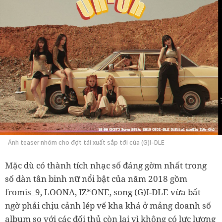
Ảnh teaser nhóm cho đợt tái xuất sắp tới của (G)I-DLE
Mặc dù có thành tích nhạc số đáng gờm nhất trong
số dàn tân binh nữ nổi bật của năm 2018 gồm
fromis_9, LOONA, IZ*ONE, song (G)I-DLE vừa bất
ngờ phải chịu cảnh lép vế kha khá ở mảng doanh số
album so với các đối thủ còn lại vì không có lực lượng