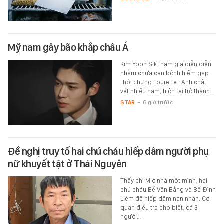
Mỹ nam gây bão khắp châu Á
Kim Yoon Sik tham gia diễn diễn
nhằm chữa căn bệnh hiếm gặp
"hội chứng Tourette". Anh chật
vật nhiều năm, hiện tại trở thành…
STAR
-
6 giờ trước
Đề nghị truy tố hai chú cháu hiếp dâm người phụ
nữ khuyết tật ở Thái Nguyên
Thấy chị M ở nhà một mình, hai
chú cháu Bế Văn Bằng và Bế Đình
Liêm đã hiếp dâm nạn nhân. Cơ
quan điều tra cho biết, cả 3
người…