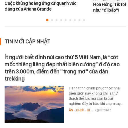
Cuộc khủng hoảng ứng xử quanh vóc
Hoa Hồng: TikToke
dáng của Ariana Grande
như "đi bão"!
TIN MỚI CẬP NHẬT
Ít người biết đỉnh núi cao thứ 5 Việt Nam, là “cột
mốc thiêng liêng đẹp nhất biên cương” ở độ cao
trên 3.000m, điểm đến "trong mơ" của dân
trekking
Hành trình chinh phục "nóc nhà
biên giới" này không chỉ là thử
thách thể lực mà còn là trải
nghiệm đầy tự hào khi chạm tay…
ĂN - CHƠI - ĐI
-
7 giờ trước