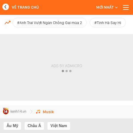
VỀ TRANG CHỦ
MỚI NHẤT
MỚI NHẤT
#Anh Trai Vượt Ngàn Chông Gai mùa 2
#Tinh Hà Say Hi
Xem thêm
Musik
Âu Mỹ
Châu Á
Việt Nam