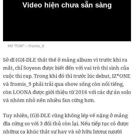
Video hiện chưa sẵn sàng
0:00
MV "FUN!" – fromis_9
Sở dĩ (G)I-DLE thất thế ở mảng album vì trước khi ra
mắt, chỉ Soyeon được biết đến với vai trò thí sinh của
cuộc thi rap. Trong khi đó thì trước lúc debut, IZ*ONE
và fromis_9 phải trải qua show sống còn nổi tiếng,
còn LOONA được giới thiệu từ 2016 với các dự án solo
và nhóm nhỏ nên nhiều fan cứng hơn.
Tuy nhiên, (G)I-DLE cũng không lép vế nặng ở mảng
đĩa cứng so với 3 đối thủ còn lại. Nếu tiếp tục có được
những ca khúc thật sự hay và sở hữu lượng người