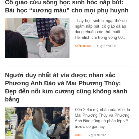
Cô giáo cứu sống học sinh hóc nắp bút:
Bài học “xương máu” cho mọi phụ huynh
Thấy học sinh bị ngạt thở do
ngậm nắp bút, cô giáo đã áp
dụng chuẩn xác thủ thuật
Heimlich chỉ trong vòng 60…
SỨC KHỎE
-
6 giờ trước
Người duy nhất át vía được nhan sắc
Phương Anh Đào và Mai Phương Thúy:
Đẹp đến nỗi kim cương cũng không sánh
bằng
Đến 2 đại mỹ nhân của Vbiz là
Mai Phương Thúy và Phương
Anh Đào cũng có phần lép vế
trước cô gái này.
CINE
-
6 giờ trước