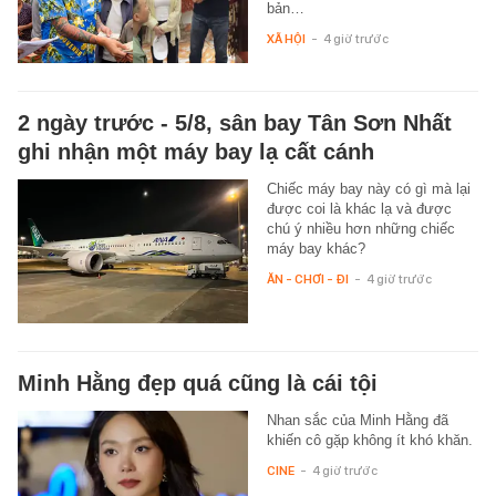
bản…
XÃ HỘI
-
4 giờ trước
2 ngày trước - 5/8, sân bay Tân Sơn Nhất
ghi nhận một máy bay lạ cất cánh
Chiếc máy bay này có gì mà lại
được coi là khác lạ và được
chú ý nhiều hơn những chiếc
máy bay khác?
ĂN - CHƠI - ĐI
-
4 giờ trước
Minh Hằng đẹp quá cũng là cái tội
Nhan sắc của Minh Hằng đã
khiến cô gặp không ít khó khăn.
CINE
-
4 giờ trước