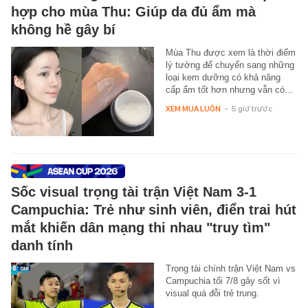
hợp cho mùa Thu: Giúp da đủ ẩm mà
không hề gây bí
Mùa Thu được xem là thời điểm
lý tưởng để chuyển sang những
loại kem dưỡng có khả năng
cấp ẩm tốt hơn nhưng vẫn có…
XEM MUA LUÔN
-
5 giờ trước
Sốc visual trọng tài trận Việt Nam 3-1
Campuchia: Trẻ như sinh viên, điển trai hút
mắt khiến dân mạng thi nhau "truy tìm"
danh tính
Trọng tài chính trận Việt Nam vs
Campuchia tối 7/8 gây sốt vì
visual quá đỗi trẻ trung.