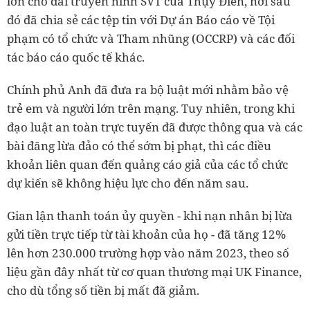
lớn cho đài truyền hình SVT của Thụy Điển, nơi sau
đó đã chia sẻ các tệp tin với Dự án Báo cáo về Tội
phạm có tổ chức và Tham nhũng (OCCRP) và các đối
tác báo cáo quốc tế khác.
Chính phủ Anh đã đưa ra bộ luật mới nhằm bảo vệ
trẻ em và người lớn trên mạng. Tuy nhiên, trong khi
đạo luật an toàn trực tuyến đã được thông qua và các
bài đăng lừa đảo có thể sớm bị phạt, thì các điều
khoản liên quan đến quảng cáo giả của các tổ chức
dự kiến sẽ không hiệu lực cho đến năm sau.
Gian lận thanh toán ủy quyền - khi nạn nhân bị lừa
gửi tiền trực tiếp từ tài khoản của họ - đã tăng 12%
lên hơn 230.000 trường hợp vào năm 2023, theo số
liệu gần đây nhất từ cơ quan thương mại UK Finance,
cho dù tổng số tiền bị mất đã giảm.