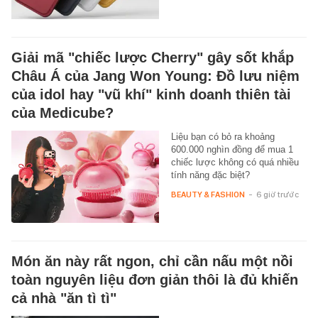
Giải mã "chiếc lược Cherry" gây sốt khắp
Châu Á của Jang Won Young: Đồ lưu niệm
của idol hay "vũ khí" kinh doanh thiên tài
của Medicube?
Liệu bạn có bỏ ra khoảng
600.000 nghìn đồng để mua 1
chiếc lược không có quá nhiều
tính năng đặc biệt?
BEAUTY & FASHION
-
6 giờ trước
Món ăn này rất ngon, chỉ cần nấu một nồi
toàn nguyên liệu đơn giản thôi là đủ khiến
cả nhà "ăn tì tì"