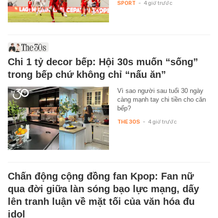
SPORT
-
4 giờ trước
Chi 1 tỷ decor bếp: Hội 30s muốn “sống”
trong bếp chứ không chỉ “nấu ăn”
Vì sao người sau tuổi 30 ngày
càng mạnh tay chi tiền cho căn
bếp?
THE 30S
-
4 giờ trước
Chấn động cộng đồng fan Kpop: Fan nữ
qua đời giữa làn sóng bạo lực mạng, dấy
lên tranh luận về mặt tối của văn hóa đu
idol