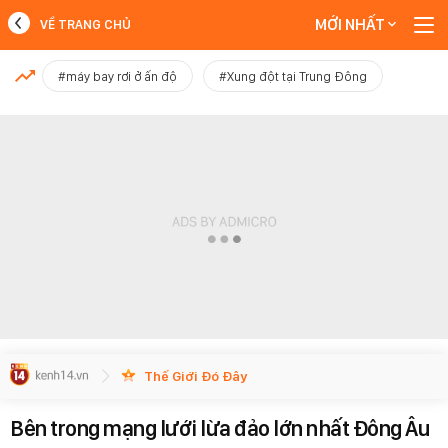
MỚI NHẤT
VỀ TRANG CHỦ
MỚI NHẤT
#máy bay rơi ở ấn độ
#Xung đột tại Trung Đông
Xem thêm
Thế Giới Đó Đây
Bên trong mạng lưới lừa đảo lớn nhất Đông Âu