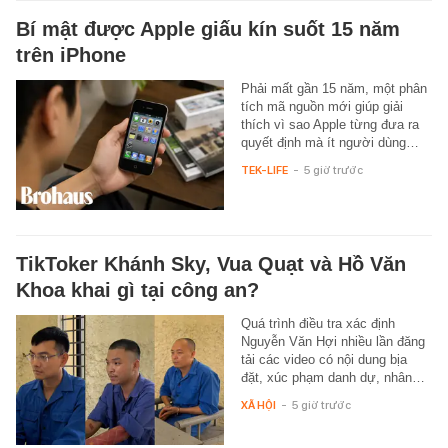
Bí mật được Apple giấu kín suốt 15 năm
trên iPhone
Phải mất gần 15 năm, một phân
tích mã nguồn mới giúp giải
thích vì sao Apple từng đưa ra
quyết định mà ít người dùng…
TEK-LIFE
-
5 giờ trước
TikToker Khánh Sky, Vua Quạt và Hồ Văn
Khoa khai gì tại công an?
Quá trình điều tra xác định
Nguyễn Văn Hợi nhiều lần đăng
tải các video có nội dung bịa
đặt, xúc phạm danh dự, nhân…
XÃ HỘI
-
5 giờ trước