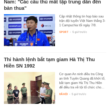
Nam: "Các cầu thủ mất tập trung dẫn đến
bàn thua"
Cập nhật thông tin họp báo sau
trận đội tuyển Việt Nam thắng 3-
1 Campuchia tối ngày 7/8.
SPORT
-
5 giờ trước
Thi hành lệnh bắt tạm giam Hà Thị Thu
Hiền SN 1992
Cơ quan An ninh điều tra Công
an tỉnh Tuyên Quang đã khởi tố,
bắt tạm giam Hà Thị Thu Hiền
để điều tra về tội tổ chức cho…
XÃ HỘI
-
5 giờ trước