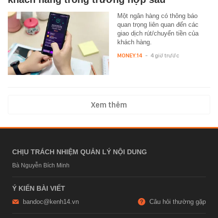
Một ngân hàng có thông báo
quan trọng liên quan đến các
giao dịch rút/chuyển tiền của
khách hàng.
MONEY.14
-
4 giờ trước
Xem thêm
CHỊU TRÁCH NHIỆM QUẢN LÝ NỘI DUNG
Bà Nguyễn Bích Minh
Ý KIẾN BÀI VIẾT
bandoc@kenh14.vn
Câu hỏi thường gặp