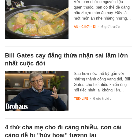
Với toàn những nguyên liệu
quen thuộc, bạn có thể dễ dàng
nấu được món ăn này. Đây là
một món ăn nhẹ nhàng nhưng…
ĂN - CHƠI - ĐI
-
6 giờ trước
Bill Gates cay đắng thừa nhận sai lầm lớn
nhất cuộc đời
Sau hơn nửa thế kỷ gắn với
những thành công vang dội, Bill
Gates cho biết điều khiến ông
hối tiếc nhất lại không liên…
TEK-LIFE
-
6 giờ trước
4 thứ cha mẹ cho đi càng nhiều, con cái
càng dễ bị "hủy hoại" tương lai