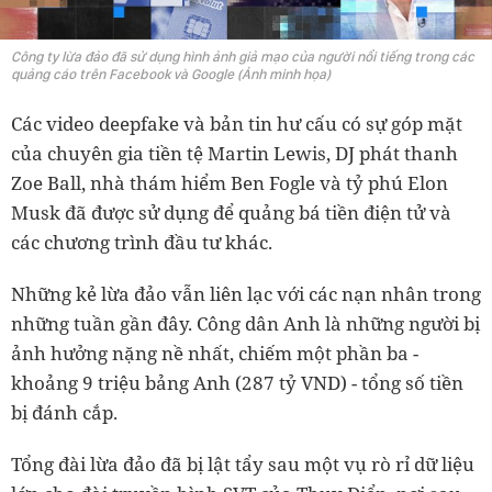
Công ty lừa đảo đã sử dụng hình ảnh giả mạo của người nổi tiếng trong các
quảng cáo trên Facebook và Google (Ảnh minh họa)
Các video deepfake và bản tin hư cấu có sự góp mặt
của chuyên gia tiền tệ Martin Lewis, DJ phát thanh
Zoe Ball, nhà thám hiểm Ben Fogle và tỷ phú Elon
Musk đã được sử dụng để quảng bá tiền điện tử và
các chương trình đầu tư khác.
Những kẻ lừa đảo vẫn liên lạc với các nạn nhân trong
những tuần gần đây. Công dân Anh là những người bị
ảnh hưởng nặng nề nhất, chiếm một phần ba -
khoảng 9 triệu bảng Anh (287 tỷ VND) - tổng số tiền
bị đánh cắp.
Tổng đài lừa đảo đã bị lật tẩy sau một vụ rò rỉ dữ liệu