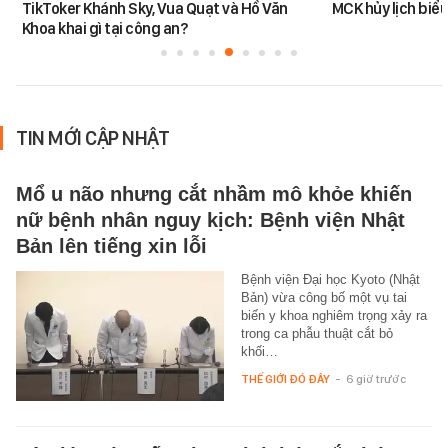
TikToker Khánh Sky, Vua Quạt và Hồ Văn
MCK hủy lịch biểu
Khoa khai gì tại công an?
TIN MỚI CẬP NHẬT
Mổ u não nhưng cắt nhầm mô khỏe khiến
nữ bệnh nhân nguy kịch: Bệnh viện Nhật
Bản lên tiếng xin lỗi
Bệnh viện Đại học Kyoto (Nhật
Bản) vừa công bố một vụ tai
biến y khoa nghiêm trọng xảy ra
trong ca phẫu thuật cắt bỏ
khối…
THẾ GIỚI ĐÓ ĐÂY
-
6 giờ trước