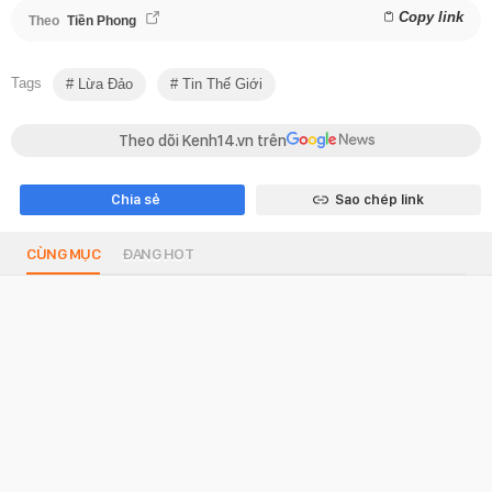
Copy link
Theo
Tiền Phong
Tags
Lừa Đảo
Tin Thế Giới
Theo dõi Kenh14.vn trên
Chia sẻ
Sao chép link
CÙNG MỤC
ĐANG HOT