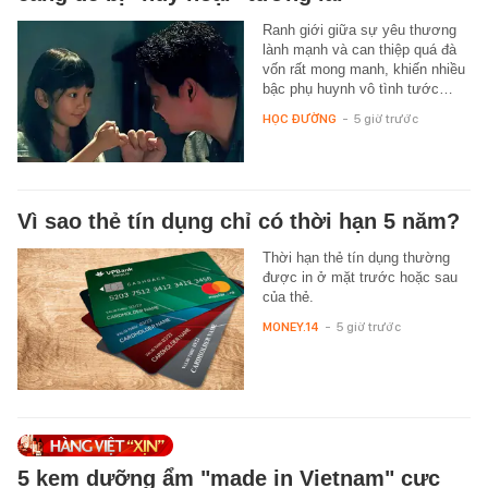
Ranh giới giữa sự yêu thương
lành mạnh và can thiệp quá đà
vốn rất mong manh, khiến nhiều
bậc phụ huynh vô tình tước…
HỌC ĐƯỜNG
-
5 giờ trước
Vì sao thẻ tín dụng chỉ có thời hạn 5 năm?
Thời hạn thẻ tín dụng thường
được in ở mặt trước hoặc sau
của thẻ.
MONEY.14
-
5 giờ trước
5 kem dưỡng ẩm "made in Vietnam" cực