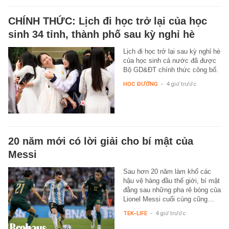
CHÍNH THỨC: Lịch đi học trở lại của học
sinh 34 tỉnh, thành phố sau kỳ nghỉ hè
Lịch đi học trở lại sau kỳ nghỉ hè
của học sinh cả nước đã được
Bộ GD&ĐT chính thức công bố.
HỌC ĐƯỜNG
-
4 giờ trước
20 năm mới có lời giải cho bí mật của
Messi
Sau hơn 20 năm làm khổ các
hậu vệ hàng đầu thế giới, bí mật
đằng sau những pha rê bóng của
Lionel Messi cuối cùng cũng…
TEK-LIFE
-
4 giờ trước