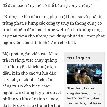
để đảm bảo rằng, nó có thể bảo vệ công chúng”.
“Những kẻ lừa đảo đang phạm tội hình sự và phải bị
trừng phạt. Nhưng các công ty truyền thông cũng có
trách nhiệm đảm bảo trang web của họ không cung
cấp nền tảng cho những nội dung như vậy”, một phát
ngôn viên của chính phủ Anh cho biết.
Một phát ngôn viên của Meta
TIN LIÊN QUAN
trả lời rằng, việc chạy quảng
cáo “khuyến khích hoặc tạo
điều kiện cho các vụ lừa đảo”
là vi phạm chính sách của
công ty. Họ cho biết: “Mọi
Nhân chứng kể cuộc
người cần chung tay giải quyết
sống như địa ngục trong
những vụ lừa đảo tinh vi này,
trại lừa đảo: "Trúng đậm
bắn pháo hoa, thất bại ăn
đó là lý do vì sao chúng tôi tạo