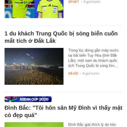
SPORT
-
5 giờ trước
1 du khách Trung Quốc bị sóng biển cuốn
mất tích ở Đắk Lắk
Trong lúc đứng gần mép nước
tại bãi biển Tuy Hòa (tỉnh Đắk
Lắk), một nam du khách quốc
tịch Trung Quốc bị sóng lớn…
XÃ HỘI
-
5 giờ trước
Đình Bắc: "Tôi hôn sân Mỹ Đình vì thấy mặt
cỏ đẹp quá"
Đình Bắc giải thích lý do hôn