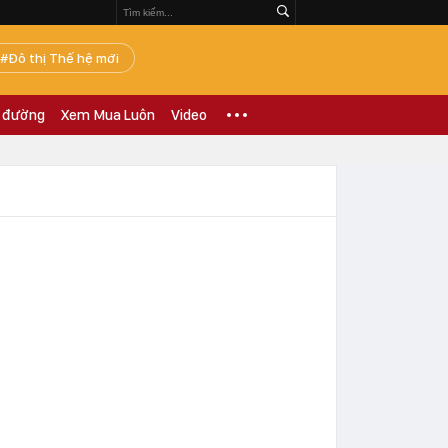
Đô thị Thế hệ mới
 đường
Xem Mua Luôn
Video