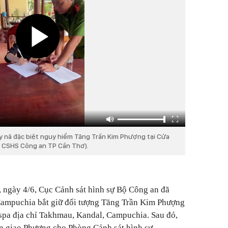
y nã đặc biệt nguy hiểm Tăng Trần Kim Phượng tại Cửa
ng CSHS Công an TP Cần Thơ).
 ngày 4/6, Cục Cảnh sát hình sự Bộ Công an đã
Campuchia bắt giữ đối tượng Tăng Trần Kim Phượng
m spa địa chỉ Takhmau, Kandal, Campuchia. Sau đó,
àn giao Phượng cho Phòng Cảnh sát hình sự