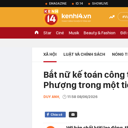
EMAGAZINE
ID.14
SHOWLIVE
V
Star
Ciné
Musik
Beauty & Fashion
Đời
XÃ HỘI
LUẬT VÀ CHÍNH SÁCH
NÓNG T
Bắt nữ kế toán công 
Phượng trong một t
DUY ANH,
11:58 08/06/2026
Chia sẻ
Với bản chất lười lao động, 