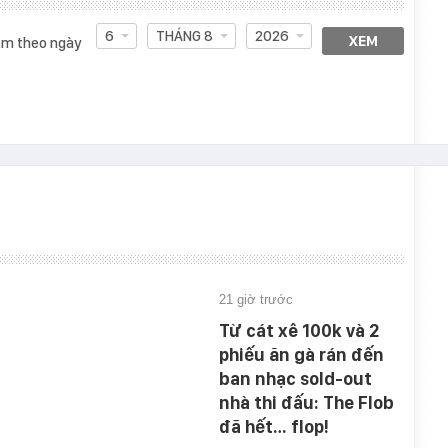
6
THÁNG 8
2026
XEM
m theo ngày
21 giờ trước
Từ cát xê 100k và 2
phiếu ăn gà rán đến
ban nhạc sold-out
nhà thi đấu: The Flob
đã hết… flop!