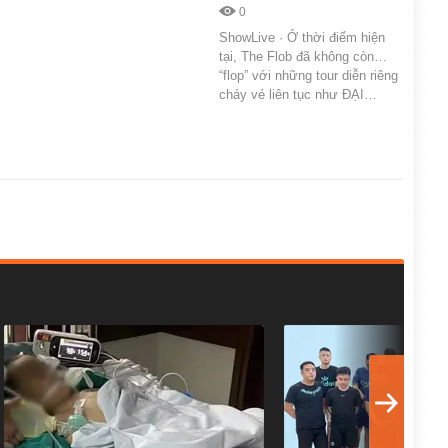
0
ShowLive · Ở thời điểm hiện
tại, The Flob đã không còn…
“flop” với những tour diễn riêng
cháy vé liên tục như ĐẠI…