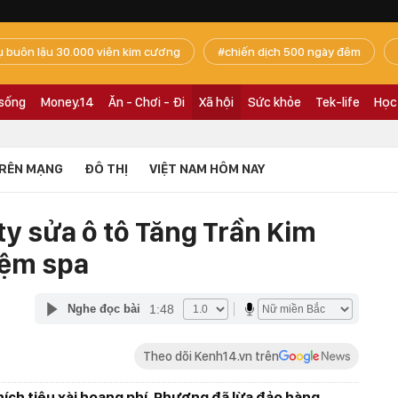
ụ buôn lậu 30.000 viên kim cương
chiến dịch 500 ngày đêm
 sống
Money.14
Ăn - Chơi - Đi
Xã hội
Sức khỏe
Tek-life
Học
RÊN MẠNG
ĐÔ THỊ
VIỆT NAM HÔM NAY
ty sửa ô tô Tăng Trần Kim
iệm spa
1:48
Nghe đọc bài
Theo dõi Kenh14.vn trên
thích tiêu xài hoang phí, Phượng đã lừa đảo hàng