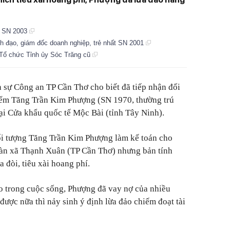
u SN 2003
ãnh đạo, giám đốc doanh nghiệp, trẻ nhất SN 2001
Tổ chức Tỉnh ủy Sóc Trăng cũ
 sự Công an TP Cần Thơ cho biết đã tiếp nhận đối
hiểm Tăng Trần Kim Phượng (SN 1970, thường trú
i Cửa khẩu quốc tế Mộc Bài (tỉnh Tây Ninh).
đối tượng Tăng Trần Kim Phượng làm kế toán cho
 bàn xã Thạnh Xuân (TP Cần Thơ) nhưng bản tính
a đòi, tiêu xài hoang phí.
o trong cuộc sống, Phượng đã vay nợ của nhiều
được nữa thì nảy sinh ý định lừa đảo chiếm đoạt tài