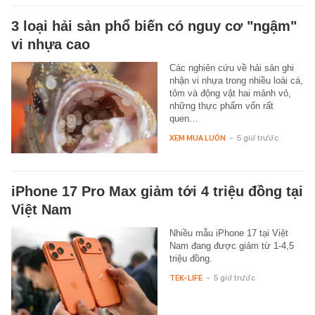
3 loại hải sản phổ biến có nguy cơ "ngậm"
vi nhựa cao
Các nghiên cứu về hải sản ghi
nhận vi nhựa trong nhiều loài cá,
tôm và động vật hai mảnh vỏ,
những thực phẩm vốn rất
quen…
XEM MUA LUÔN
-
5 giờ trước
iPhone 17 Pro Max giảm tới 4 triệu đồng tại
Việt Nam
Nhiều mẫu iPhone 17 tại Việt
Nam đang được giảm từ 1-4,5
triệu đồng.
TEK-LIFE
-
5 giờ trước