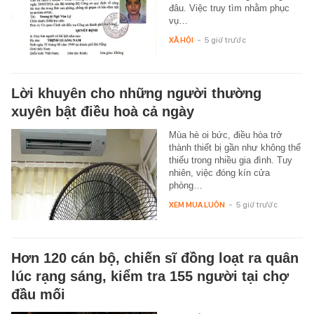
đâu. Việc truy tìm nhằm phục
vụ…
XÃ HỘI
-
5 giờ trước
Lời khuyên cho những người thường
xuyên bật điều hoà cả ngày
Mùa hè oi bức, điều hòa trở
thành thiết bị gần như không thể
thiếu trong nhiều gia đình. Tuy
nhiên, việc đóng kín cửa
phòng…
XEM MUA LUÔN
-
5 giờ trước
Hơn 120 cán bộ, chiến sĩ đồng loạt ra quân
lúc rạng sáng, kiểm tra 155 người tại chợ
đầu mối