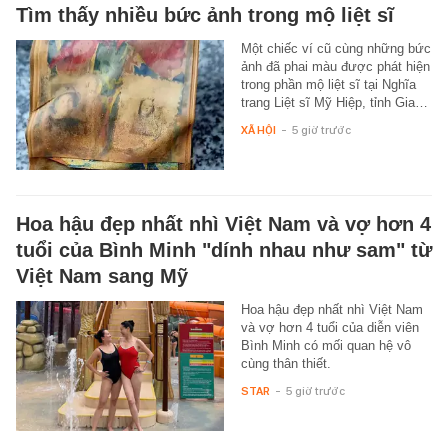
Tìm thấy nhiều bức ảnh trong mộ liệt sĩ
Một chiếc ví cũ cùng những bức
ảnh đã phai màu được phát hiện
trong phần mộ liệt sĩ tại Nghĩa
trang Liệt sĩ Mỹ Hiệp, tỉnh Gia…
XÃ HỘI
-
5 giờ trước
Hoa hậu đẹp nhất nhì Việt Nam và vợ hơn 4
tuổi của Bình Minh "dính nhau như sam" từ
Việt Nam sang Mỹ
Hoa hậu đẹp nhất nhì Việt Nam
và vợ hơn 4 tuổi của diễn viên
Bình Minh có mối quan hệ vô
cùng thân thiết.
STAR
-
5 giờ trước