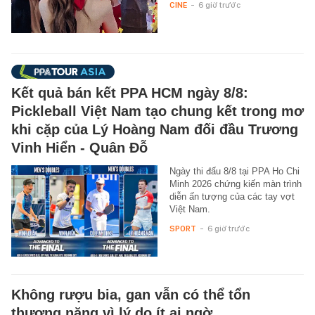
CINE
-
6 giờ trước
Kết quả bán kết PPA HCM ngày 8/8:
Pickleball Việt Nam tạo chung kết trong mơ
khi cặp của Lý Hoàng Nam đối đầu Trương
Vinh Hiển - Quân Đỗ
Ngày thi đấu 8/8 tại PPA Ho Chi
Minh 2026 chứng kiến màn trình
diễn ấn tượng của các tay vợt
Việt Nam.
SPORT
-
6 giờ trước
Không rượu bia, gan vẫn có thể tổn
thương nặng vì lý do ít ai ngờ