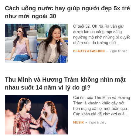
Cách uống nước hay giúp người đẹp 5x trẻ
như mới ngoài 30
Ở tuổi 52, Oh Na Ra vẫn giữ
được làn da căng mịn đáng
ngưỡng mộ nhờ những bí quyết
chăm sóc da tưởng nhỏ…
BEAUTY & FASHION
-
7 giờ trước
Thu Minh và Hương Tràm không nhìn mặt
nhau suốt 14 năm vì lý do gì?
Cái ôm của Thu Minh và Hương
Tràm là khoảnh khắc gây sốt
trên mạng xã hội một tuần qua.
Các khán giả đã chờ đợi quá…
MUSIK
-
7 giờ trước