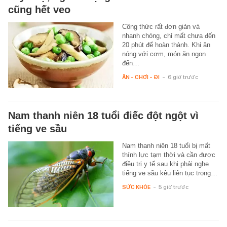
cũng hết veo
Công thức rất đơn giản và
nhanh chóng, chỉ mất chưa đến
20 phút để hoàn thành. Khi ăn
nóng với cơm, món ăn ngon
đến…
ĂN - CHƠI - ĐI
-
6 giờ trước
Nam thanh niên 18 tuổi điếc đột ngột vì
tiếng ve sầu
Nam thanh niên 18 tuổi bị mất
thính lực tạm thời và cần được
điều trị y tế sau khi phải nghe
tiếng ve sầu kêu liên tục trong…
SỨC KHỎE
-
5 giờ trước