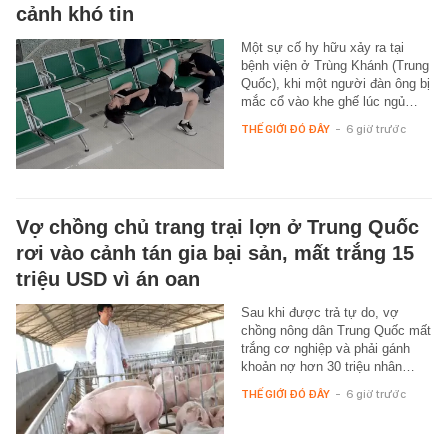
cảnh khó tin
Một sự cố hy hữu xảy ra tại
bệnh viện ở Trùng Khánh (Trung
Quốc), khi một người đàn ông bị
mắc cổ vào khe ghế lúc ngủ…
THẾ GIỚI ĐÓ ĐÂY
-
6 giờ trước
Vợ chồng chủ trang trại lợn ở Trung Quốc
rơi vào cảnh tán gia bại sản, mất trắng 15
triệu USD vì án oan
Sau khi được trả tự do, vợ
chồng nông dân Trung Quốc mất
trắng cơ nghiệp và phải gánh
khoản nợ hơn 30 triệu nhân…
THẾ GIỚI ĐÓ ĐÂY
-
6 giờ trước