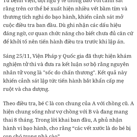
Từ bệnh viện, đội ngũ y tế thông báo với cảnh sát
rằng trên cơ thể bé xuất hiện nhiều vết bầm tím và
thương tích nghi do bạo hành, khiến cảnh sát mở
cuộc điều tra ban đầu. Dù ghi nhận các dấu hiệu
đáng ngờ, cơ quan chức năng cho biết chưa đủ căn cứ
để khởi tố nên tiến hành điều tra trước khi lập án.
Sáng 25/11, Viện Pháp y Quốc gia đã thực hiện khám
nghiệm tử thi và đưa ra kết luận sơ bộ rằng nguyên
nhân tử vong là "sốc do chấn thương". Kết quả này
khiến cảnh sát lập tức tiến hành bắt khẩn cấp mẹ
ruột và cha dượng.
Theo điều tra, bé C là con chung của A với chồng cũ. A
hiện chung sống như vợ chồng với B và đang mang
thai 8 tháng. Trong lời khai ban đầu, A phủ nhận
hành vi bạo hành, cho rằng “các vết xước là do bé bị
con chó trong nhà cào”.