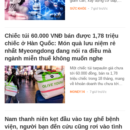
giảm cân, xây dựng cơ bắp,…
SỨC KHỎE
-
7 giờ trước
Chiếc túi 60.000 VNĐ bán được 1,78 triệu
chiếc ở Hàn Quốc: Món quà lưu niệm rẻ
nhất Myeongdong đang nói ra điều mà
ngành miễn thuế không muốn nghe
Một chiếc túi tarpaulin giá chưa
tới 60.000 đồng, bán ra 1,78
triệu chiếc trong 18 tháng, mang
về khoản doanh thu chưa tới…
MONEY.14
-
7 giờ trước
Nam thanh niên kẹt đầu vào tay ghế bệnh
viện, người bạn đến cứu cũng rơi vào tình