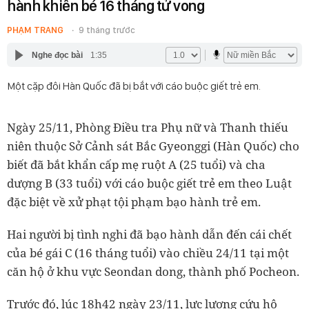
hành khiến bé 16 tháng tử vong
PHẠM TRANG
9 tháng trước
Nghe đọc bài
1:35
Một cặp đôi Hàn Quốc đã bị bắt với cáo buộc giết trẻ em.
Ngày 25/11, Phòng Điều tra Phụ nữ và Thanh thiếu
niên thuộc Sở Cảnh sát Bắc Gyeonggi (Hàn Quốc) cho
biết đã bắt khẩn cấp mẹ ruột A (25 tuổi) và cha
dượng B (33 tuổi) với cáo buộc giết trẻ em theo Luật
đặc biệt về xử phạt tội phạm bạo hành trẻ em.
Hai người bị tình nghi đã bạo hành dẫn đến cái chết
của bé gái C (16 tháng tuổi) vào chiều 24/11 tại một
căn hộ ở khu vực Seondan dong, thành phố Pocheon.
Trước đó, lúc 18h42 ngày 23/11, lực lượng cứu hộ