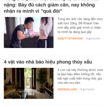
nặng: Bày đủ cách giảm cân, nay không
nhận ra mình vì "quá đói"
Từng ám ảnh cân nặng đến mức
siết hơn 10kg, Đỗ Khánh Vân
mới đây phải giật mình vì nhận
ra mình lại đang quá gầy.
BEAUTY & FASHION
-
5 giờ trước
4 vật vào nhà báo hiệu phong thủy xấu
4 con vật này thường được xem
là báo hiệu điềm không tốt, nếu
bất ngờ xuất hiện trong nhà, gia
chủ nên lưu tâm.
XEM MUA LUÔN
-
5 giờ trước