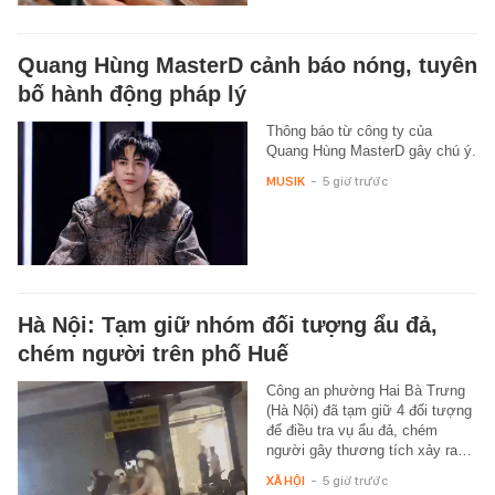
Quang Hùng MasterD cảnh báo nóng, tuyên
bố hành động pháp lý
Thông báo từ công ty của
Quang Hùng MasterD gây chú ý.
MUSIK
-
5 giờ trước
Hà Nội: Tạm giữ nhóm đối tượng ẩu đả,
chém người trên phố Huế
Công an phường Hai Bà Trưng
(Hà Nội) đã tạm giữ 4 đối tượng
để điều tra vụ ẩu đả, chém
người gây thương tích xảy ra…
XÃ HỘI
-
5 giờ trước