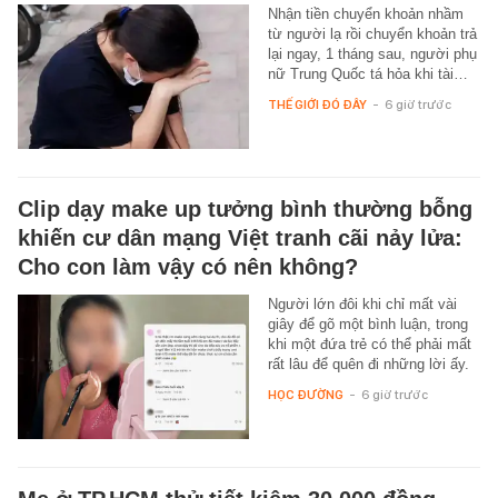
Nhận tiền chuyển khoản nhầm
từ người lạ rồi chuyển khoản trả
lại ngay, 1 tháng sau, người phụ
nữ Trung Quốc tá hỏa khi tài…
THẾ GIỚI ĐÓ ĐÂY
-
6 giờ trước
Clip dạy make up tưởng bình thường bỗng
khiến cư dân mạng Việt tranh cãi nảy lửa:
Cho con làm vậy có nên không?
Người lớn đôi khi chỉ mất vài
giây để gõ một bình luận, trong
khi một đứa trẻ có thể phải mất
rất lâu để quên đi những lời ấy.
HỌC ĐƯỜNG
-
6 giờ trước