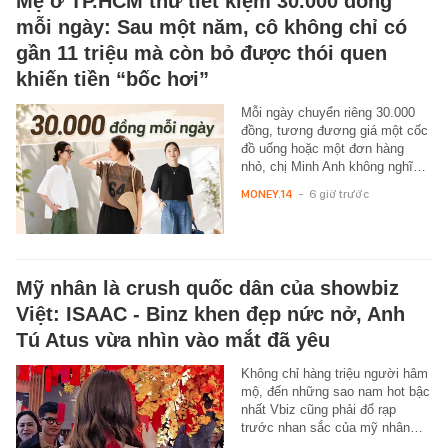
Mẹ ở TP.HCM thử tiết kiệm 30.000 đồng
mỗi ngày: Sau một năm, cô không chỉ có
gần 11 triệu mà còn bỏ được thói quen
khiến tiền “bốc hơi”
Mỗi ngày chuyển riêng 30.000
đồng, tương đương giá một cốc
đồ uống hoặc một đơn hàng
nhỏ, chị Minh Anh không nghĩ…
MONEY.14
-
6 giờ trước
Mỹ nhân là crush quốc dân của showbiz
Việt: ISAAC - Binz khen đẹp nức nở, Anh
Tú Atus vừa nhìn vào mắt đã yêu
Không chỉ hàng triệu người hâm
mộ, đến những sao nam hot bậc
nhất Vbiz cũng phải đổ rạp
trước nhan sắc của mỹ nhân…