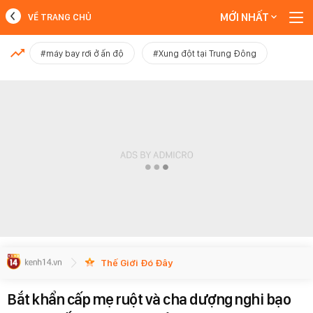
MỚI NHẤT
VỀ TRANG CHỦ
MỚI NHẤT
#máy bay rơi ở ấn độ
#Xung đột tại Trung Đông
Xem thêm
Thế Giới Đó Đây
Bắt khẩn cấp mẹ ruột và cha dượng nghi bạo