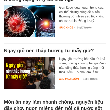
Gan là cơ quan quan trọng của
cơ thể nhưng cũng dễ bị tổn
thương bởi nhiều yếu tố, không
chỉ rượu bia. Đáng lưu ý,…
SỨC KHỎE
-
6 giờ trước
Ngày giỗ nên thắp hương từ mấy giờ?
Ngày giỗ thường bắt đầu từ khá
sớm, nhưng không phải gia đình
nào cũng thắp hương cùng một
thời điểm. Có nhà làm lễ từ…
XEM MUA LUÔN
-
6 giờ trước
Món ăn này làm nhanh chóng, nguyên liệu
đầy chợ, ngon miệng đến nỗi cả nước sốt