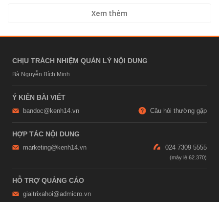
Xem thêm
CHỊU TRÁCH NHIỆM QUẢN LÝ NỘI DUNG
Bà Nguyễn Bích Minh
Ý KIẾN BÀI VIẾT
bandoc@kenh14.vn
Câu hỏi thường gặp
HỢP TÁC NỘI DUNG
marketing@kenh14.vn
024 7309 5555
HỖ TRỢ QUẢNG CÁO
giaitrixahoi@admicro.vn
02473007108