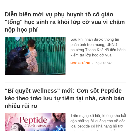
Diễn biến mới vụ phụ huynh tố cô giáo
"tống" học sinh ra khỏi lớp cờ vua vì chậm
nộp học phí
Sau khi nhận được thông tin
phản ánh trên mạng, UBND
phường Thanh Khê đã tiến hành
kiểm tra lớp học cờ vua.
HỌC ĐƯỜNG
-
7 giờ trước
“Bí quyết wellness” mới: Cơn sốt Peptide
kéo theo trào lưu tự tiêm tại nhà, cảnh báo
nhiều rủi ro
Trên mạng xã hội, không khó bắt
gặp những lời quảng cáo về các
loại peptide có khả năng hỗ trợ