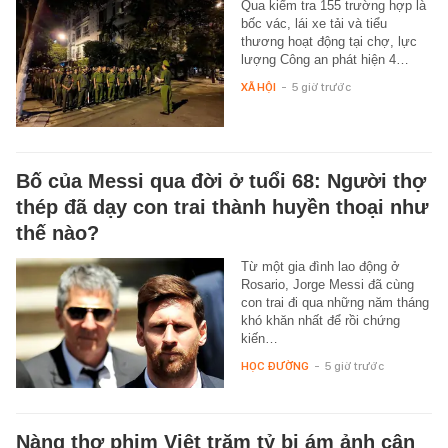
Qua kiểm tra 155 trường hợp là
bốc vác, lái xe tải và tiểu
thương hoạt động tại chợ, lực
lượng Công an phát hiện 4…
XÃ HỘI
-
5 giờ trước
Bố của Messi qua đời ở tuổi 68: Người thợ
thép đã dạy con trai thành huyền thoại như
thế nào?
Từ một gia đình lao động ở
Rosario, Jorge Messi đã cùng
con trai đi qua những năm tháng
khó khăn nhất để rồi chứng
kiến…
HỌC ĐƯỜNG
-
5 giờ trước
Nàng thơ phim Việt trăm tỷ bị ám ảnh cân