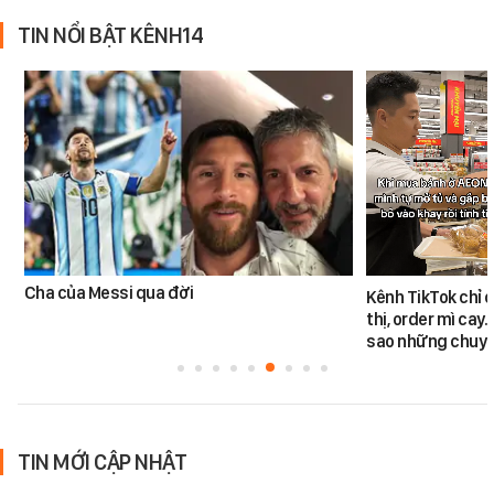
TIN NỔI BẬT KÊNH14
Cha của Messi qua đời
Kênh TikTok chỉ c
thị, order mì cay…
sao những chuyệ
TIN MỚI CẬP NHẬT