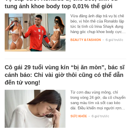
tung ảnh khoe body top 0,01% thế giới
Vừa đăng ảnh đáp trả vụ bị chê
béo, vị hôn thê của Ronaldo lập
tức bị tình cũ Irina Shayk đụng
hàng góc chụp khoe body cực…
BEAUTY & FASHION
-
6 giờ trước
Cô gái 29 tuổi vùng kín “bị ăn mòn”, bác sĩ
cảnh báo: Chỉ vài giờ thôi cũng có thể dẫn
đến tử vong!
Từ cơn đau vùng mông, chỉ
trong vòng 24 giờ, da cô chuyển
sang màu tím và sốt cao kéo
dài. Điều khiến mọi người rợn…
SỨC KHỎE
-
6 giờ trước