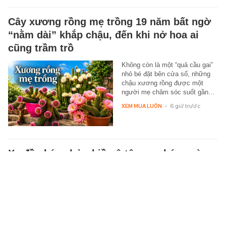
Cây xương rồng mẹ trồng 19 năm bất ngờ
“nằm dài” khắp chậu, đến khi nở hoa ai
cũng trầm trồ
Không còn là một “quả cầu gai”
nhỏ bé đặt bên cửa sổ, những
chậu xương rồng được một
người mẹ chăm sóc suốt gần…
XEM MUA LUÔN
-
6 giờ trước
Xe đầu kéo chở nhiều ô tô con cháy ngùn
ngụt trên cao tốc Hà Nội - Hải Phòng
Phát hiện xe đầu kéo chở nhiều
ô tô con bốc cháy trên cao tốc
Hà Nội - Hải Phòng, tài xế dùng
bình chữa cháy khống chế
ngọn…