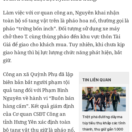
Làm việc với cơ quan công an, Nguyên khai nhận
toàn bộ số tang vật trên là pháo hoa nổ, thường gọi là
pháo “trứng bốn inch”. Đối tượng sử dụng xe máy
chở theo T. cùng thùng pháo đến khu vực thôn Tài
Giá để giao cho khách mua. Tuy nhiên, khi chưa kịp
giao hàng thì bị lực lượng chức năng phát hiện, bắt
giữ.
Công an xã Quỳnh Phụ đã lập
TIN LIÊN QUAN
biên bản bắt người phạm tội
quả tang đối với Phạm Bình
Nguyên về hành vi “Buôn bán
hàng cấm”. Kết quả giám định
của Cơ quan CSĐT Công an
Triệt phá đường dây ma
tỉnh Hưng Yên xác định toàn
túy tiêu thụ khắp các tỉnh
bộ tang vật thu giữ là pháo nổ,
thành, thu giữ gần 1.000