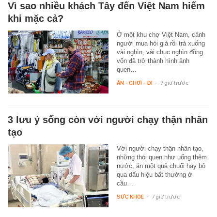
Vì sao nhiều khách Tây đến Việt Nam hiếm
khi mặc cả?
Ở một khu chợ Việt Nam, cảnh
người mua hỏi giá rồi trả xuống
vài nghìn, vài chục nghìn đồng
vốn đã trở thành hình ảnh
quen…
ĂN - CHƠI - ĐI
-
7 giờ trước
3 lưu ý sống còn với người chạy thận nhân
tạo
Với người chạy thận nhân tạo,
những thói quen như uống thêm
nước, ăn một quả chuối hay bỏ
qua dấu hiệu bất thường ở
cầu…
SỨC KHỎE
-
7 giờ trước