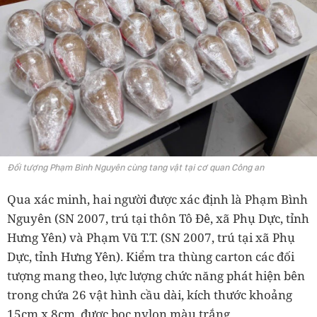
Đối tượng Phạm Bình Nguyên cùng tang vật tại cơ quan Công an
Qua xác minh, hai người được xác định là Phạm Bình
Nguyên (SN 2007, trú tại thôn Tô Đê, xã Phụ Dực, tỉnh
Hưng Yên) và Phạm Vũ T.T. (SN 2007, trú tại xã Phụ
Dực, tỉnh Hưng Yên). Kiểm tra thùng carton các đối
tượng mang theo, lực lượng chức năng phát hiện bên
trong chứa 26 vật hình cầu dài, kích thước khoảng
15cm x 8cm, được bọc nylon màu trắng.