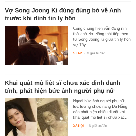
Vợ Song Joong Ki đùng đùng bỏ về Anh
trước khi dính tin ly hôn
Công chúng hiện vẫn đang nín
thở chờ đợi động thái tiếp theo
từ Song Joong Ki giữa tin ly hôn
vợ Tây.
STAR
-
6 giờ trước
Khai quật mộ liệt sĩ chưa xác định danh
tính, phát hiện bức ảnh người phụ nữ
Ngoài bức ảnh người phụ nữ,
lực lượng chức năng Đà Nẵng
còn phát hiện nhiều di vật khi
khai quật mộ liệt sĩ chưa xác…
XÃ HỘI
-
6 giờ trước