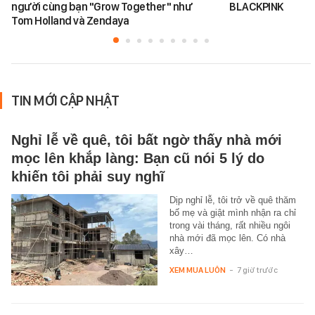
người cùng bạn "Grow Together" như
BLACKPINK
Tom Holland và Zendaya
TIN MỚI CẬP NHẬT
Nghỉ lễ về quê, tôi bất ngờ thấy nhà mới
mọc lên khắp làng: Bạn cũ nói 5 lý do
khiến tôi phải suy nghĩ
Dịp nghỉ lễ, tôi trở về quê thăm
bố mẹ và giật mình nhận ra chỉ
trong vài tháng, rất nhiều ngôi
nhà mới đã mọc lên. Có nhà
xây…
XEM MUA LUÔN
-
7 giờ trước