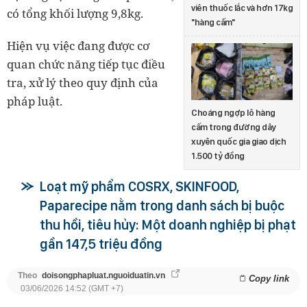
viên thuốc lắc và hơn 17kg
có tổng khối lượng 9,8kg.
"hàng cấm"
Hiện vụ việc đang được cơ
quan chức năng tiếp tục điều
tra, xử lý theo quy định của
pháp luật.
Choáng ngợp lô hàng
cấm trong đường dây
xuyên quốc gia giao dịch
1.500 tỷ đồng
Loạt mỹ phẩm COSRX, SKINFOOD,
Paparecipe nằm trong danh sách bị buộc
thu hồi, tiêu hủy: Một doanh nghiệp bị phạt
gần 147,5 triệu đồng
Theo
doisongphapluat.nguoiduatin.vn
Copy link
03/06/2026 14:52 (GMT +7)