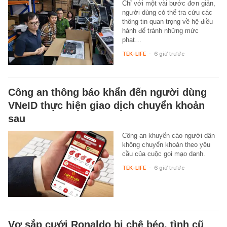
Chỉ với một vài bước đơn giản,
người dùng có thể tra cứu các
thông tin quan trọng về hệ điều
hành để tránh những mức
phạt…
TEK-LIFE
-
6 giờ trước
Công an thông báo khẩn đến người dùng
VNeID thực hiện giao dịch chuyển khoản
sau
Công an khuyến cáo người dân
không chuyển khoản theo yêu
cầu của cuộc gọi mạo danh.
TEK-LIFE
-
6 giờ trước
Vợ sắp cưới Ronaldo bị chê béo, tình cũ