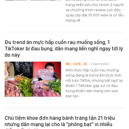
tráng miễn phí cho nhóm 3 người
và chương trình review cực độc -
quay clip đạt 10.000 view là có lẩu
mang về.
Đu trend ăn mực hấp cuốn rau muống sống, 1
TikToker bị đau bụng, dân mạng liền nghĩ ngay tới lý
do này
ĂN - CHƠI - ĐI
- 1 năm trước
Món mực hấp cuốn rau muống
sống đang là trend ẩm thực mới
nổi trên TikTok, nhưng bất ngờ lại
khiến 1 TikToker gặp sự cố đau
bụng khiến dân mạng xôn xao
bàn tán.
Chủ tiệm khoe đơn hàng bánh tráng tận 21 triệu
nhưng dân mạng lại cho là "phông bạt" vì nhiều