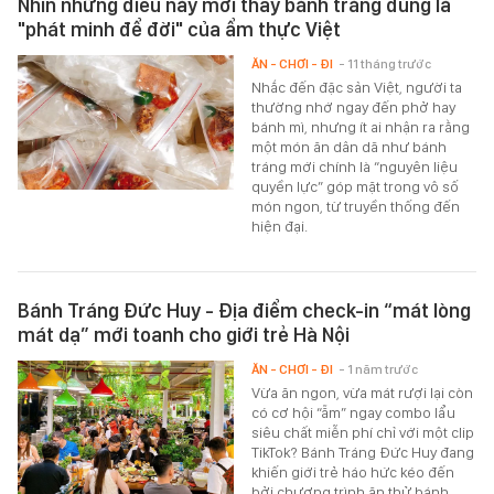
Nhìn những điều này mới thấy bánh tráng đúng là
"phát minh để đời" của ẩm thực Việt
ĂN - CHƠI - ĐI
- 11 tháng trước
Nhắc đến đặc sản Việt, người ta
thường nhớ ngay đến phở hay
bánh mì, nhưng ít ai nhận ra rằng
một món ăn dân dã như bánh
tráng mới chính là “nguyên liệu
quyền lực” góp mặt trong vô số
món ngon, từ truyền thống đến
hiện đại.
Bánh Tráng Đức Huy - Địa điểm check-in “mát lòng
mát dạ” mới toanh cho giới trẻ Hà Nội
ĂN - CHƠI - ĐI
- 1 năm trước
Vừa ăn ngon, vừa mát rượi lại còn
có cơ hội “ẵm” ngay combo lẩu
siêu chất miễn phí chỉ với một clip
TikTok? Bánh Tráng Đức Huy đang
khiến giới trẻ háo hức kéo đến
bởi chương trình ăn thử bánh