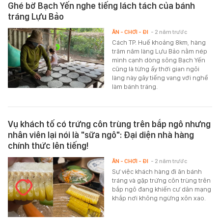
Ghé bờ Bạch Yến nghe tiếng lách tách của bánh
tráng Lựu Bảo
ĂN - CHƠI - ĐI
- 2 năm trước
Cách TP. Huế khoảng 8km, hàng
trăm năm làng Lựu Bảo nằm nép
mình cạnh dòng sông Bạch Yến
cũng là từng ấy thời gian ngôi
làng này gây tiếng vang với nghề
làm bánh tráng.
Vụ khách tố có trứng côn trùng trên bắp ngô nhưng
nhân viên lại nói là "sữa ngô": Đại diện nhà hàng
chính thức lên tiếng!
ĂN - CHƠI - ĐI
- 2 năm trước
Sự việc khách hàng đi ăn bánh
tráng và gặp trứng côn trùng trên
bắp ngô đang khiến cư dân mạng
khắp nơi không ngừng xôn xao.