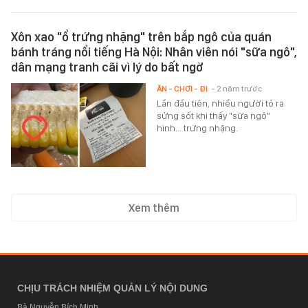
Xôn xao "ổ trứng nhặng" trên bắp ngô của quán
bánh tráng nổi tiếng Hà Nội: Nhân viên nói "sữa ngô",
dân mạng tranh cãi vì lý do bất ngờ
ĂN - CHƠI - ĐI
- 2 năm trước
Lần đầu tiên, nhiều người tỏ ra
sửng sốt khi thấy "sữa ngô"
hình... trứng nhặng.
Xem thêm
CHỊU TRÁCH NHIỆM QUẢN LÝ NỘI DUNG
Bà Nguyễn Bích Minh