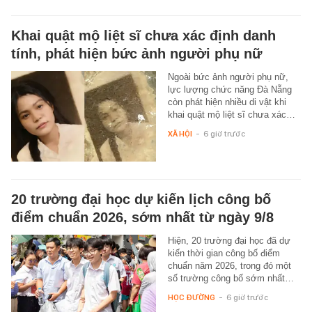
Khai quật mộ liệt sĩ chưa xác định danh
tính, phát hiện bức ảnh người phụ nữ
Ngoài bức ảnh người phụ nữ,
lực lượng chức năng Đà Nẵng
còn phát hiện nhiều di vật khi
khai quật mộ liệt sĩ chưa xác…
XÃ HỘI
-
6 giờ trước
20 trường đại học dự kiến lịch công bố
điểm chuẩn 2026, sớm nhất từ ngày 9/8
Hiện, 20 trường đại học đã dự
kiến thời gian công bố điểm
chuẩn năm 2026, trong đó một
số trường công bố sớm nhất…
HỌC ĐƯỜNG
-
6 giờ trước