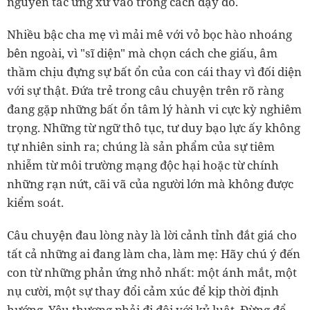
nguyên tắc ứng xử vào trong cách dạy dỗ.
Nhiều bậc cha mẹ vì mải mê với vỏ bọc hào nhoáng
bên ngoài, vì "sĩ diện" mà chọn cách che giấu, âm
thầm chịu đựng sự bất ổn của con cái thay vì đối diện
với sự thật. Đứa trẻ trong câu chuyện trên rõ ràng
đang gặp những bất ổn tâm lý hành vi cực kỳ nghiêm
trọng. Những từ ngữ thô tục, tư duy bạo lực ấy không
tự nhiên sinh ra; chúng là sản phẩm của sự tiêm
nhiễm từ môi trường mạng độc hại hoặc từ chính
những rạn nứt, cãi vã của người lớn mà không được
kiểm soát.
Câu chuyện đau lòng này là lời cảnh tỉnh đắt giá cho
tất cả những ai đang làm cha, làm mẹ: Hãy chú ý đến
con từ những phản ứng nhỏ nhất: một ánh mắt, một
nụ cười, một sự thay đổi cảm xúc để kịp thời định
hướng. Yêu thương phải đi đôi với kỷ luật. Đừng để