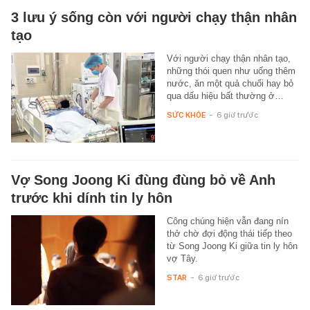
3 lưu ý sống còn với người chạy thận nhân
tạo
Với người chạy thận nhân tạo,
những thói quen như uống thêm
nước, ăn một quả chuối hay bỏ
qua dấu hiệu bất thường ở…
SỨC KHỎE
-
6 giờ trước
Vợ Song Joong Ki đùng đùng bỏ về Anh
trước khi dính tin ly hôn
Công chúng hiện vẫn đang nín
thở chờ đợi động thái tiếp theo
từ Song Joong Ki giữa tin ly hôn
vợ Tây.
STAR
-
6 giờ trước