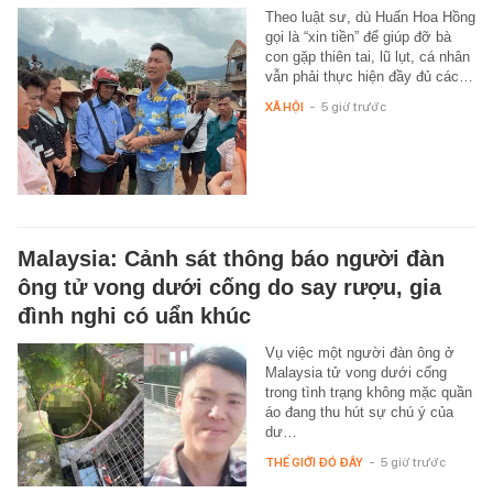
Theo luật sư, dù Huấn Hoa Hồng
gọi là “xin tiền” để giúp đỡ bà
con gặp thiên tai, lũ lụt, cá nhân
vẫn phải thực hiện đầy đủ các…
XÃ HỘI
-
5 giờ trước
Malaysia: Cảnh sát thông báo người đàn
ông tử vong dưới cống do say rượu, gia
đình nghi có uẩn khúc
Vụ việc một người đàn ông ở
Malaysia tử vong dưới cống
trong tình trạng không mặc quần
áo đang thu hút sự chú ý của
dư…
THẾ GIỚI ĐÓ ĐÂY
-
5 giờ trước