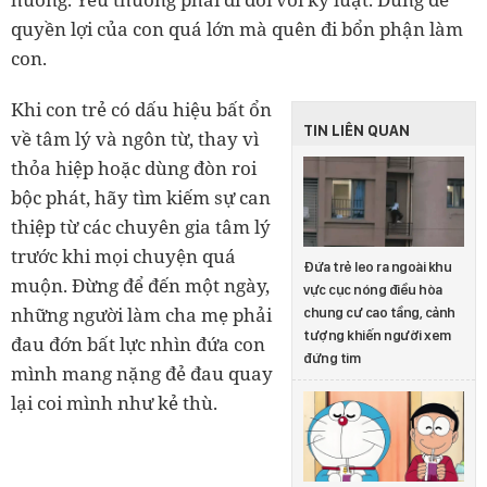
quyền lợi của con quá lớn mà quên đi bổn phận làm
con.
Khi con trẻ có dấu hiệu bất ổn
TIN LIÊN QUAN
về tâm lý và ngôn từ, thay vì
thỏa hiệp hoặc dùng đòn roi
bộc phát, hãy tìm kiếm sự can
thiệp từ các chuyên gia tâm lý
trước khi mọi chuyện quá
Đứa trẻ leo ra ngoài khu
muộn. Đừng để đến một ngày,
vực cục nóng điều hòa
những người làm cha mẹ phải
chung cư cao tầng, cảnh
tượng khiến người xem
đau đớn bất lực nhìn đứa con
đứng tim
mình mang nặng đẻ đau quay
lại coi mình như kẻ thù.