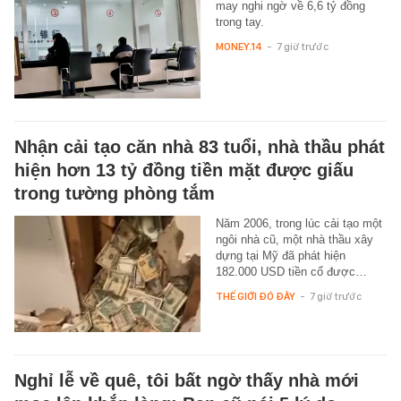
may nghi ngờ về 6,6 tỷ đồng
trong tay.
MONEY.14
-
7 giờ trước
Nhận cải tạo căn nhà 83 tuổi, nhà thầu phát
hiện hơn 13 tỷ đồng tiền mặt được giấu
trong tường phòng tắm
Năm 2006, trong lúc cải tạo một
ngôi nhà cũ, một nhà thầu xây
dựng tại Mỹ đã phát hiện
182.000 USD tiền cổ được…
THẾ GIỚI ĐÓ ĐÂY
-
7 giờ trước
Nghỉ lễ về quê, tôi bất ngờ thấy nhà mới