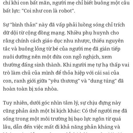
chí khi con bất mãn, người mẹ chỉ biết buông một câu
bất lực: "Coi như con là robot".
Sự "bình thản" này đã vấp phải luồng sóng chỉ trích
dữ dội từ cộng đồng mạng. Nhiều phụ huynh cho
rằng chính cách giáo dục nhu nhược, thiếu nguyên
tắc và buông lỏng từ bé của người mẹ đã gián tiếp
nuôi dưỡng nên một đứa con ngỗ nghịch, xem
thường đấng sinh thành. Khi người mẹ tự hạ thấp vai
trò làm chủ của mình để thỏa hiệp với cái sai của
con, ranh giới giữa "yêu thương" và "dung túng" đã
hoàn toàn bị xóa nhòa.
Tuy nhiên, dưới góc nhìn tâm lý, sự chịu đựng này
cũng phản ánh một bi kịch khác: Có thể người mẹ đã
sống trong một môi trường bị bạo lực ngôn từ quá
lâu, dẫn đến việc mất đi khả năng phản kháng và