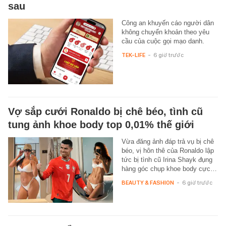
sau
Công an khuyến cáo người dân
không chuyển khoản theo yêu
cầu của cuộc gọi mạo danh.
TEK-LIFE
-
6 giờ trước
Vợ sắp cưới Ronaldo bị chê béo, tình cũ
tung ảnh khoe body top 0,01% thế giới
Vừa đăng ảnh đáp trả vụ bị chê
béo, vị hôn thê của Ronaldo lập
tức bị tình cũ Irina Shayk đụng
hàng góc chụp khoe body cực…
BEAUTY & FASHION
-
6 giờ trước