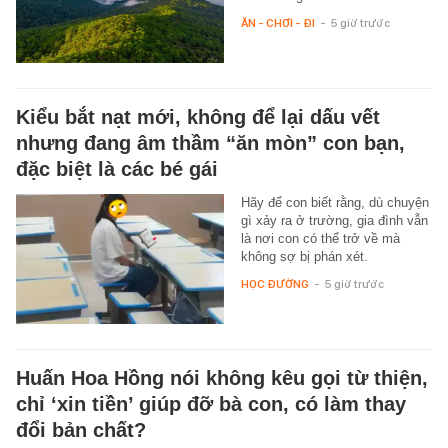
ĂN - CHƠI - ĐI
-
5 giờ trước
Kiểu bắt nạt mới, không để lại dấu vết
nhưng đang âm thầm “ăn mòn” con bạn,
đặc biệt là các bé gái
Hãy để con biết rằng, dù chuyện
gì xảy ra ở trường, gia đình vẫn
là nơi con có thể trở về mà
không sợ bị phán xét.
HỌC ĐƯỜNG
-
5 giờ trước
Huấn Hoa Hồng nói không kêu gọi từ thiện,
chỉ ‘xin tiền’ giúp đỡ bà con, có làm thay
đổi bản chất?