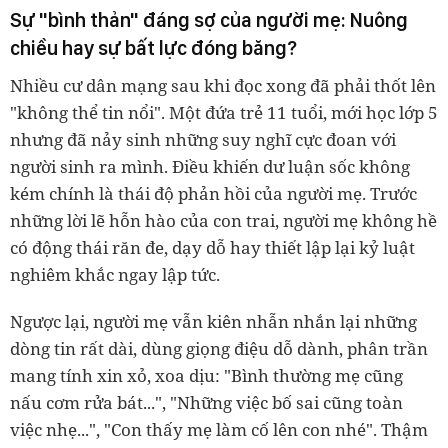
Sự "bình thản" đáng sợ của người mẹ: Nuông
chiều hay sự bất lực đóng băng?
Nhiều cư dân mạng sau khi đọc xong đã phải thốt lên
"không thể tin nổi". Một đứa trẻ 11 tuổi, mới học lớp 5
nhưng đã nảy sinh những suy nghĩ cực đoan với
người sinh ra mình. Điều khiến dư luận sốc không
kém chính là thái độ phản hồi của người mẹ. Trước
những lời lẽ hỗn hào của con trai, người mẹ không hề
có động thái răn đe, dạy dỗ hay thiết lập lại kỷ luật
nghiêm khắc ngay lập tức.
Ngược lại, người mẹ vẫn kiên nhẫn nhắn lại những
dòng tin rất dài, dùng giọng điệu dỗ dành, phân trần
mang tính xin xỏ, xoa dịu: "Bình thường mẹ cũng
nấu cơm rửa bát...", "Những việc bố sai cũng toàn
việc nhẹ...", "Con thấy mẹ làm cố lên con nhé". Thậm