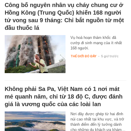
Công bố nguyên nhân vụ cháy chung cư ở
Hồng Kông (Trung Quốc) khiến 168 người
tử vong sau 9 tháng: Chỉ bắt nguồn từ một
đầu thuốc lá
Vụ hoả hoạn thảm khốc đã
cướp đi sinh mạng của ít nhất
168 người.
THẾ GIỚI ĐÓ ĐÂY
-
5 giờ trước
Không phải Sa Pa, Việt Nam có 1 nơi mát
mẻ quanh năm, chỉ từ 18 độ C, được đánh
giá là vương quốc của các loài lan
Nơi đây được ghép từ hai đỉnh
núi cao nhất tại khu vực, và trở
thành điểm đến lý tưởng dành
cho những du khách ưa khám…