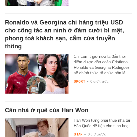
Ronaldo và Georgina chi hàng triệu USD
cho công tác an ninh ở đám cưới bí mật,
phong toả khách sạn, cấm cửa truyền
thông
Chỉ còn ít giờ nữa là đến thời
điểm được đồn đoán Cristiano
Ronaldo và Georgina Rodriguez
sẽ chính thức tổ chức hôn lễ…
SPORT
-
6 giờ trước
Căn nhà ở quê của Hari Won
Hari Won từng phải thuê nhà tại
Hàn Quốc để tiện cho sinh hoạt.
STAR
-
6 giờ trước