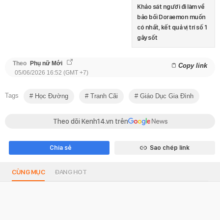
Khảo sát người đi làm về
bảo bối Doraemon muốn
có nhất, kết quả vị trí số 1
gây sốt
Theo
Phụ nữ Mới
Copy link
05/06/2026 16:52 (GMT +7)
Tags
Học Đường
Tranh Cãi
Giáo Dục Gia Đình
Theo dõi Kenh14.vn trên
Chia sẻ
Sao chép link
CÙNG MỤC
ĐANG HOT