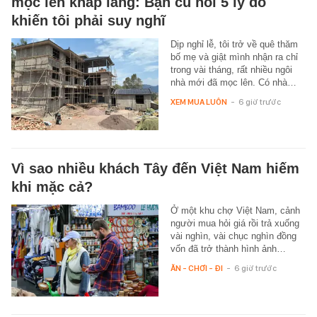
mọc lên khắp làng: Bạn cũ nói 5 lý do
khiến tôi phải suy nghĩ
Dịp nghỉ lễ, tôi trở về quê thăm
bố mẹ và giật mình nhận ra chỉ
trong vài tháng, rất nhiều ngôi
nhà mới đã mọc lên. Có nhà…
XEM MUA LUÔN
-
6 giờ trước
Vì sao nhiều khách Tây đến Việt Nam hiếm
khi mặc cả?
Ở một khu chợ Việt Nam, cảnh
người mua hỏi giá rồi trả xuống
vài nghìn, vài chục nghìn đồng
vốn đã trở thành hình ảnh…
ĂN - CHƠI - ĐI
-
6 giờ trước