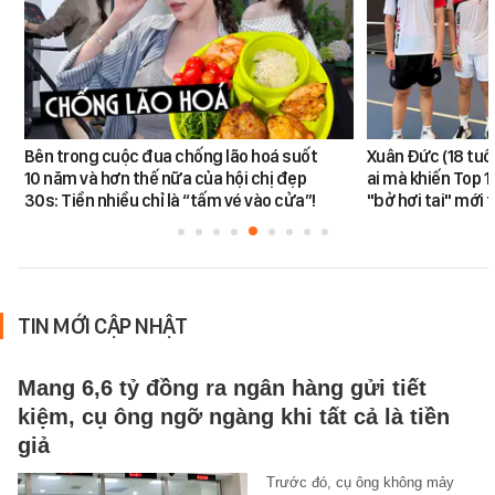
Bên trong cuộc đua chống lão hoá suốt
Xuân Đức (18 tuổi)
10 năm và hơn thế nữa của hội chị đẹp
ai mà khiến Top 1
30s: Tiền nhiều chỉ là “tấm vé vào cửa”!
"bở hơi tai" mới
TIN MỚI CẬP NHẬT
Mang 6,6 tỷ đồng ra ngân hàng gửi tiết
kiệm, cụ ông ngỡ ngàng khi tất cả là tiền
giả
Trước đó, cụ ông không mảy