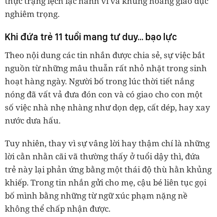
thực trạng lệch lạc hành vi và khủng hoảng giáo dục
nghiêm trọng.
Khi đứa trẻ 11 tuổi mang tư duy... bạo lực
Theo nội dung các tin nhắn được chia sẻ, sự việc bắt
nguồn từ những mâu thuẫn rất nhỏ nhặt trong sinh
hoạt hàng ngày. Người bố trong lúc thời tiết nắng
nóng đã vất vả đưa đón con và có giao cho con một
số việc nhà nhẹ nhàng như dọn dẹp, cất dép, hay xay
nước dưa hấu.
Tuy nhiên, thay vì sự vâng lời hay thậm chí là những
lời cằn nhằn cãi vã thường thấy ở tuổi dậy thì, đứa
trẻ này lại phản ứng bằng một thái độ thù hằn khủng
khiếp. Trong tin nhắn gửi cho mẹ, cậu bé liên tục gọi
bố mình bằng những từ ngữ xúc phạm nặng nề
không thể chấp nhận được.