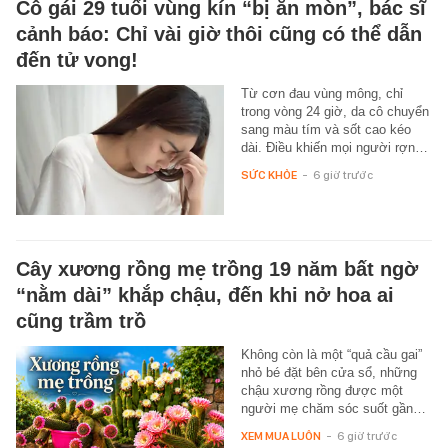
Cô gái 29 tuổi vùng kín “bị ăn mòn”, bác sĩ
cảnh báo: Chỉ vài giờ thôi cũng có thể dẫn
đến tử vong!
Từ cơn đau vùng mông, chỉ
trong vòng 24 giờ, da cô chuyển
sang màu tím và sốt cao kéo
dài. Điều khiến mọi người rợn…
SỨC KHỎE
-
6 giờ trước
Cây xương rồng mẹ trồng 19 năm bất ngờ
“nằm dài” khắp chậu, đến khi nở hoa ai
cũng trầm trồ
Không còn là một “quả cầu gai”
nhỏ bé đặt bên cửa sổ, những
chậu xương rồng được một
người mẹ chăm sóc suốt gần…
XEM MUA LUÔN
-
6 giờ trước