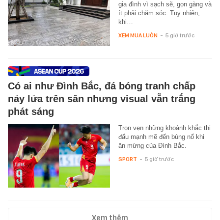
gia đình vì sạch sẽ, gọn gàng và
ít phải chăm sóc. Tuy nhiên,
khi…
XEM MUA LUÔN
-
5 giờ trước
Có ai như Đình Bắc, đá bóng tranh chấp
nảy lửa trên sân nhưng visual vẫn trắng
phát sáng
Trọn vẹn những khoảnh khắc thi
đấu mạnh mẽ đến bùng nổ khi
ăn mừng của Đình Bắc.
SPORT
-
5 giờ trước
Xem thêm