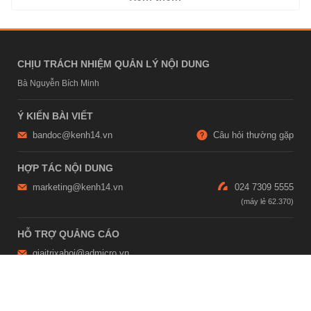
CHỊU TRÁCH NHIỆM QUẢN LÝ NỘI DUNG
Bà Nguyễn Bích Minh
Ý KIẾN BÀI VIẾT
bandoc@kenh14.vn
Câu hỏi thường gặp
HỢP TÁC NỘI DUNG
marketing@kenh14.vn
024 7309 5555
HỖ TRỢ QUẢNG CÁO
giaitrixahoi@admicro.vn
02473007108
TRỤ SỞ HÀ NỘI