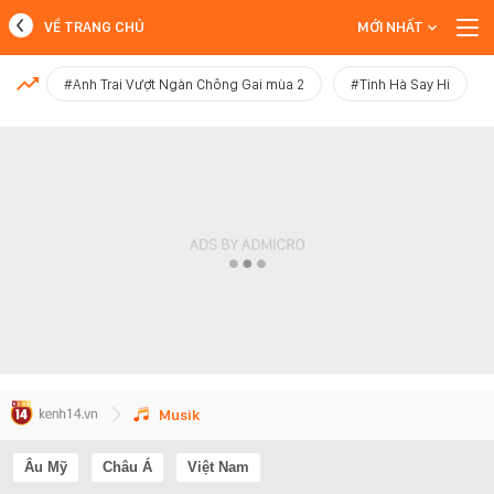
VỀ TRANG CHỦ
MỚI NHẤT
MỚI NHẤT
#Anh Trai Vượt Ngàn Chông Gai mùa 2
#Tinh Hà Say Hi
Xem thêm
Musik
Âu Mỹ
Châu Á
Việt Nam