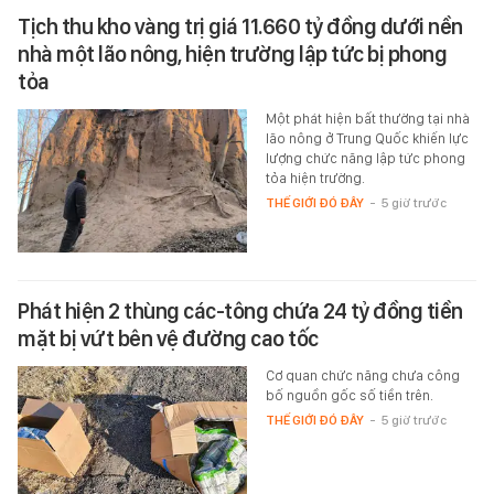
Tịch thu kho vàng trị giá 11.660 tỷ đồng dưới nền
nhà một lão nông, hiện trường lập tức bị phong
tỏa
Một phát hiện bất thường tại nhà
lão nông ở Trung Quốc khiến lực
lượng chức năng lập tức phong
tỏa hiện trường.
THẾ GIỚI ĐÓ ĐÂY
-
5 giờ trước
Phát hiện 2 thùng các-tông chứa 24 tỷ đồng tiền
mặt bị vứt bên vệ đường cao tốc
Cơ quan chức năng chưa công
bố nguồn gốc số tiền trên.
THẾ GIỚI ĐÓ ĐÂY
-
5 giờ trước