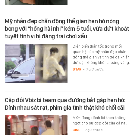
Mỹ nhân đẹp chấn động thế gian hẹn hò nóng
bỏng với “hồng hài nhi” kém 5 tuổi, vừa dứt khoát
tuyệt tình vì bị đàng trai chơi xấu
Diễn biến thần tốc trong mối
quan hệ của mỹ nhân đẹp chấn
động thế gian và tình trẻ đã khiến
dư luận không khỏi choáng váng.
STAR
-
7 giờ trước
Cặp đôi Vbiz bị team qua đường bắt gặp hẹn hò:
Dính nhau sát rạt, phim giả tình thật khó chối cãi
MXH đang dành lời khen không
ngớt cho sự đẹp đôi của cả hai.
CINE
-
7 giờ trước