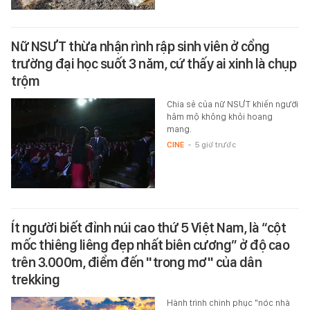
Nữ NSƯT thừa nhận rình rập sinh viên ở cổng
trường đại học suốt 3 năm, cứ thấy ai xinh là chụp
trộm
Chia sẻ của nữ NSƯT khiến người
hâm mộ không khỏi hoang
mang.
CINE
-
5 giờ trước
Ít người biết đỉnh núi cao thứ 5 Việt Nam, là “cột
mốc thiêng liêng đẹp nhất biên cương” ở độ cao
trên 3.000m, điểm đến "trong mơ" của dân
trekking
Hành trình chinh phục "nóc nhà