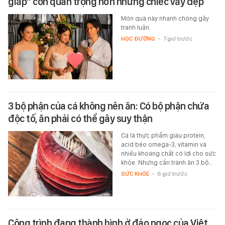
giáp" còn quan trọng hơn những chiếc váy đẹp
Món quà này nhanh chóng gây
tranh luận.
HỌC ĐƯỜNG
-
7 giờ trước
3 bộ phận của cá không nên ăn: Có bộ phận chứa
độc tố, ăn phải có thể gây suy thận
Cá là thực phẩm giàu protein,
acid béo omega-3, vitamin và
nhiều khoáng chất có lợi cho sức
khỏe. Nhưng cần tránh ăn 3 bộ…
SỨC KHỎE
-
6 giờ trước
Công trình đang thành hình ở đảo ngọc của Việt