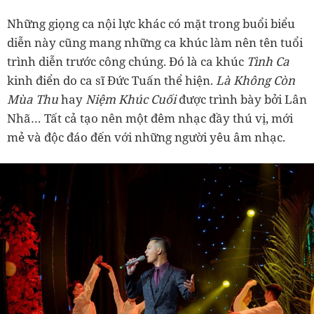
Những giọng ca nội lực khác có mặt trong buổi biểu
diễn này cũng mang những ca khúc làm nên tên tuổi
trình diễn trước công chúng. Đó là ca khúc
Tình Ca
kinh điển do ca sĩ Đức Tuấn thể hiện.
Là Không Còn
Mùa Thu
hay
Niệm Khúc Cuối
được trình bày bởi Lân
Nhã… Tất cả tạo nên một đêm nhạc đầy thú vị, mới
mẻ và độc đáo đến với những người yêu âm nhạc.