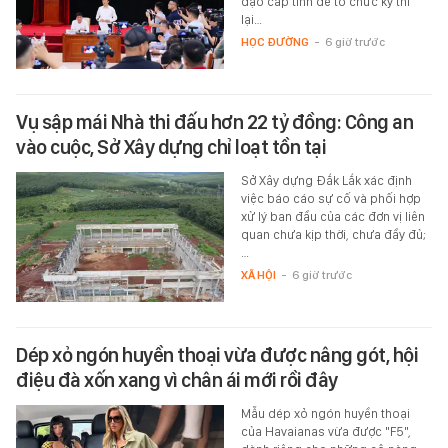
đạo cấp tỉnh để tổ chức kỳ thi
lại…
HỌC ĐƯỜNG
-
6 giờ trước
Vụ sập mái Nhà thi đấu hơn 22 tỷ đồng: Công an
vào cuộc, Sở Xây dựng chỉ loạt tồn tại
Sở Xây dựng Đắk Lắk xác định
việc báo cáo sự cố và phối hợp
xử lý ban đầu của các đơn vị liên
quan chưa kịp thời, chưa đầy đủ;
…
XÃ HỘI
-
6 giờ trước
Dép xỏ ngón huyền thoại vừa được nâng gót, hội
điệu đà xốn xang vì chân ái mới rồi đây
Mẫu dép xỏ ngón huyền thoại
của Havaianas vừa được "F5",