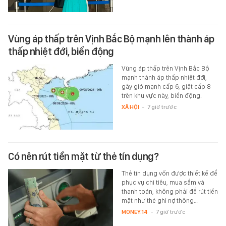
Vùng áp thấp trên Vịnh Bắc Bộ mạnh lên thành áp
thấp nhiệt đới, biển động
Vùng áp thấp trên Vịnh Bắc Bộ
mạnh thành áp thấp nhiệt đới,
gây gió mạnh cấp 6, giật cấp 8
trên khu vực này, biển động.
XÃ HỘI
-
7 giờ trước
Có nên rút tiền mặt từ thẻ tín dụng?
Thẻ tín dụng vốn được thiết kế để
phục vụ chi tiêu, mua sắm và
thanh toán, không phải để rút tiền
mặt như thẻ ghi nợ thông…
MONEY.14
-
7 giờ trước