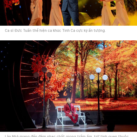
Ca sĩ Đức Tuấn thể hiện ca khúc Tình Ca cực kỳ ấn tượng.
Lân Nhã mang đến đêm nhạc chất giọng trầm ấm, trữ tình quen thuộc.