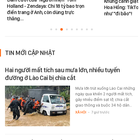
Khung cảnh giật
Holland - Zendaya: Chi 18 tỷ bao trọn
Hoa Hồng: TikTok
điền trang ở Anh, còn dùng trực
như "đi bão"!
thăng…
TIN MỚI CẬP NHẬT
Hai người mất tích sau mưa lớn, nhiều tuyến
đường ở Lào Cai bị chia cắt
Mưa lớn trút xuống Lào Cai những
ngày qua khiến 2 người mất tích,
gây nhiều điểm sạt lở, chia cắt
giao thông và buộc 34 hộ dân…
XÃ HỘI
-
7 giờ trước