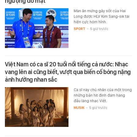
ngượng đỏ mặt
Màn ăn mừng gây sốt của Hai
Long được HLV Kim Sang-sik tái
hiện cực hóm hỉnh.
SPORT
-
5 giờ trước
Việt Nam có ca sĩ 20 tuổi nổi tiếng cả nước: Nhạc
vang lên ai cũng biết, vượt qua biến cố bỏng nặng
ảnh hưởng nhan sắc
Ca sĩ này chủ nhân của một trong
những bản hit đình đám hàng
đầu làng nhạc Việt.
MUSIK
-
5 giờ trước