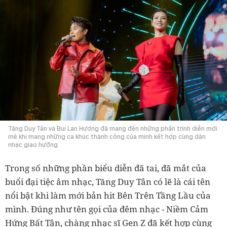
Tăng Duy Tân và Bùi Lan Hương đã mang đến những phần trình diễn mới
mẻ khi mang những ca khúc thành công của mình kết hợp cùng dàn
nhạc giao hưởng.
Trong số những phần biểu diễn đã tai, đã mắt của
buổi đại tiệc âm nhạc, Tăng Duy Tân có lẽ là cái tên
nổi bật khi làm mới bản hit Bên Trên Tầng Lầu của
mình. Đúng như tên gọi của đêm nhạc - Niềm Cảm
Hứng Bất Tận, chàng nhạc sĩ Gen Z đã kết hợp cùng