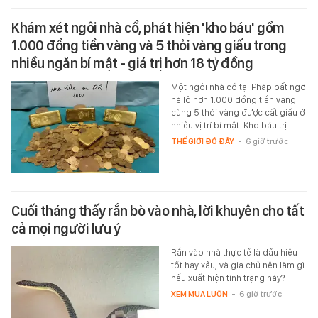
Khám xét ngôi nhà cổ, phát hiện 'kho báu' gồm
1.000 đồng tiền vàng và 5 thỏi vàng giấu trong
nhiều ngăn bí mật - giá trị hơn 18 tỷ đồng
Một ngôi nhà cổ tại Pháp bất ngờ
hé lộ hơn 1.000 đồng tiền vàng
cùng 5 thỏi vàng được cất giấu ở
nhiều vị trí bí mật. Kho báu trị…
THẾ GIỚI ĐÓ ĐÂY
-
6 giờ trước
Cuối tháng thấy rắn bò vào nhà, lời khuyên cho tất
cả mọi người lưu ý
Rắn vào nhà thực tế là dấu hiệu
tốt hay xấu, và gia chủ nên làm gì
nếu xuất hiện tình trạng này?
XEM MUA LUÔN
-
6 giờ trước