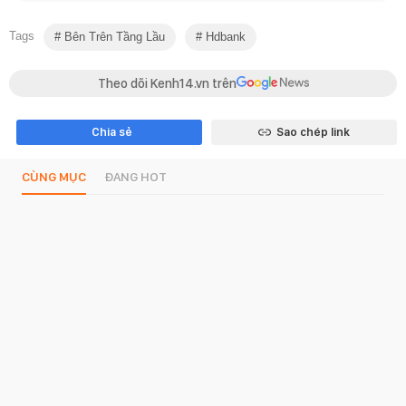
Tags
Bên Trên Tầng Lầu
Hdbank
Theo dõi Kenh14.vn trên
Chia sẻ
Sao chép link
CÙNG MỤC
ĐANG HOT