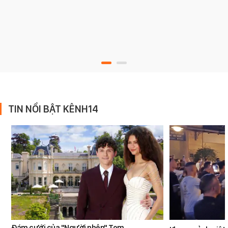
TIN NỔI BẬT KÊNH14
Đám cưới của "Người nhện" Tom