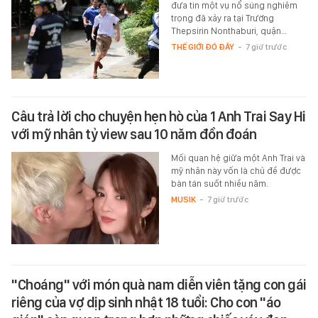
đưa tin một vụ nổ súng nghiêm
trọng đã xảy ra tại Trường
Thepsirin Nonthaburi, quận…
THẾ GIỚI ĐÓ ĐÂY
-
7 giờ trước
Câu trả lời cho chuyện hẹn hò của 1 Anh Trai Say Hi
với mỹ nhân tỷ view sau 10 năm đồn đoán
Mối quan hệ giữa một Anh Trai và
mỹ nhân này vốn là chủ đề được
bàn tán suốt nhiều năm.
MUSIK
-
7 giờ trước
"Choáng" với món quà nam diễn viên tặng con gái
riêng của vợ dịp sinh nhật 18 tuổi: Cho con "áo