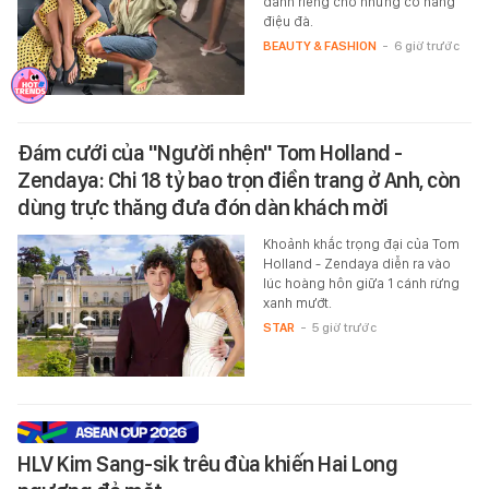
dành riêng cho những cô nàng
điệu đà.
BEAUTY & FASHION
-
6 giờ trước
Đám cưới của "Người nhện" Tom Holland -
Zendaya: Chi 18 tỷ bao trọn điền trang ở Anh, còn
dùng trực thăng đưa đón dàn khách mời
Khoảnh khắc trọng đại của Tom
Holland - Zendaya diễn ra vào
lúc hoàng hôn giữa 1 cánh rừng
xanh mướt.
STAR
-
5 giờ trước
HLV Kim Sang-sik trêu đùa khiến Hai Long