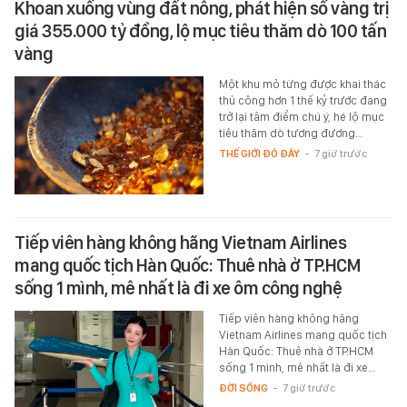
Khoan xuống vùng đất nông, phát hiện số vàng trị
giá 355.000 tỷ đồng, lộ mục tiêu thăm dò 100 tấn
vàng
Một khu mỏ từng được khai thác
thủ công hơn 1 thế kỷ trước đang
trở lại tâm điểm chú ý, hé lộ mục
tiêu thăm dò tương đương…
THẾ GIỚI ĐÓ ĐÂY
-
7 giờ trước
Tiếp viên hàng không hãng Vietnam Airlines
mang quốc tịch Hàn Quốc: Thuê nhà ở TP.HCM
sống 1 mình, mê nhất là đi xe ôm công nghệ
Tiếp viên hàng không hãng
Vietnam Airlines mang quốc tịch
Hàn Quốc: Thuê nhà ở TP.HCM
sống 1 mình, mê nhất là đi xe…
ĐỜI SỐNG
-
7 giờ trước