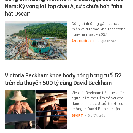
Nam: Kỳ vọng lọt top châu Á, sức chứa hơn "nhà
hát Oscar"
Công trình đang gấp rút hoàn
thiện và đưa vào khai thác trong
ngay năm sau - 2027.
ĂN - CHƠI - ĐI
-
6 giờ trước
Victoria Beckham khoe body nóng bỏng tuổi 52
trên du thuyền 500 tỷ cùng David Beckham
Victoria Beckham tiếp tục khiến
người hâm mộ trầm trồ với vóc
dáng săn chắc ở tuổi 52 khi cùng
chồng là David Beckham tận…
SPORT
-
6 giờ trước