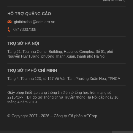
HỖ TRỢ QUẢNG CÁO
giaitrixahoi@admicro.vn
02473007108
TRỤ SỞ HÀ NỘI
Tầng 21, Tòa nhà Center Building, Hapulico Complex, Số 01, phố
Nguyễn Huy Tưởng, phường Thanh Xuân, thành phố Hà Nội
TRỤ SỞ TP.HỒ CHÍ MINH
Tầng 4, Tòa nhà 123, số 127 Võ Văn Tần, Phường Xuân Hòa, TPHCM
Giấy phép thiết lập trang thông tin điện tử tổng hợp trên mạng số
2215/GP-TTĐT do Sở Thông tin và Truyền thông Hà Nội cấp ngày 10
tháng 4 năm 2019
© Copyright 2007 - 2026 – Công ty Cổ phần VCCorp