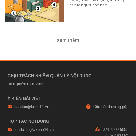
bạn là người thế nào.
Xem thêm
CHỊU TRÁCH NHIỆM QUẢN LÝ NỘI DUNG
Bà Nguyễn Bích Minh
Ý KIẾN BÀI VIẾT
bandoc@kenh14.vn
Câu hỏi thường gặp
HỢP TÁC NỘI DUNG
marketing@kenh14.vn
024 7309 5555