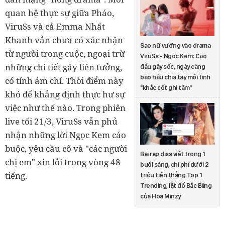
quan hệ thực sự giữa Pháo,
ViruSs và cả Emma Nhất
Khanh vẫn chưa có xác nhận
Sao nữ vướng vào drama
từ người trong cuộc, ngoại trừ
ViruSs - Ngọc Kem: Cạo
những chi tiết gây liên tưởng,
đầu gây sốc, ngày càng
bạo hậu chia tay mối tình
có tính ám chỉ. Thời điểm này
"khắc cốt ghi tâm"
khó để khẳng định thực hư sự
việc như thế nào. Trong phiên
live tối 21/3, ViruSs vẫn phủ
nhận những lời Ngọc Kem cáo
buộc, yêu cầu cô và "các người
Bài rap diss viết trong 1
chị em" xin lỗi trong vòng 48
buổi sáng, chi phí dưới 2
tiếng.
triệu tiến thẳng Top 1
Trending, lật đổ Bắc Bling
của Hòa Minzy