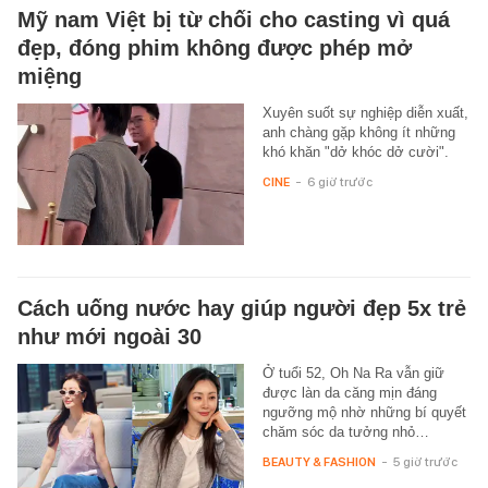
Mỹ nam Việt bị từ chối cho casting vì quá
đẹp, đóng phim không được phép mở
miệng
Xuyên suốt sự nghiệp diễn xuất,
anh chàng gặp không ít những
khó khăn "dở khóc dở cười".
CINE
-
6 giờ trước
Cách uống nước hay giúp người đẹp 5x trẻ
như mới ngoài 30
Ở tuổi 52, Oh Na Ra vẫn giữ
được làn da căng mịn đáng
ngưỡng mộ nhờ những bí quyết
chăm sóc da tưởng nhỏ…
BEAUTY & FASHION
-
5 giờ trước