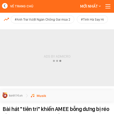
MỚI NHẤT
VỀ TRANG CHỦ
MỚI NHẤT
#Anh Trai Vượt Ngàn Chông Gai mùa 2
#Tinh Hà Say Hi
Xem thêm
Musik
Bài hát "tiên tri" khiến AMEE bỗng dưng bị réo