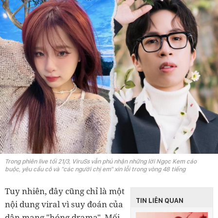
Trong phiên live tối 21/3, ViruSs vẫn phủ nhận những lời Ngọc Kem cáo
buộc, yêu cầu cô và "các người chị em" xin lỗi trong vòng 48 tiếng
Tuy nhiên, đây cũng chỉ là một
TIN LIÊN QUAN
nội dung viral vì suy đoán của
dân mạng "hóng drama". Mối