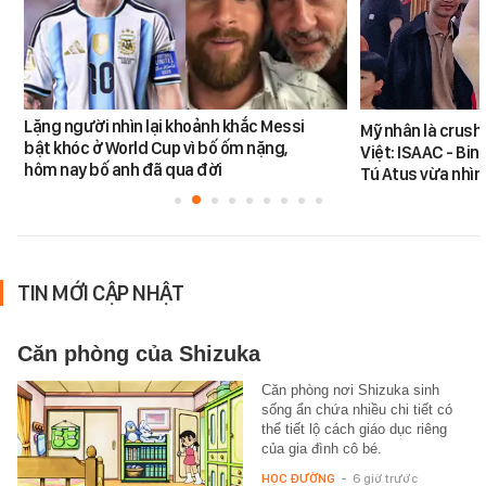
Lặng người nhìn lại khoảnh khắc Messi
Mỹ nhân là crush
bật khóc ở World Cup vì bố ốm nặng,
Việt: ISAAC - Bin
hôm nay bố anh đã qua đời
Tú Atus vừa nhìn
TIN MỚI CẬP NHẬT
Căn phòng của Shizuka
Căn phòng nơi Shizuka sinh
sống ẩn chứa nhiều chi tiết có
thể tiết lộ cách giáo dục riêng
của gia đình cô bé.
HỌC ĐƯỜNG
-
6 giờ trước