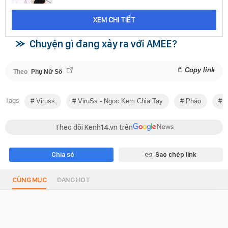
XEM CHI TIẾT
Chuyện gì đang xảy ra với AMEE?
Copy link
Theo
Phụ Nữ Số
Tags
Viruss
ViruSs - Ngọc Kem Chia Tay
Pháo
E
Theo dõi Kenh14.vn trên
Chia sẻ
Sao chép link
CÙNG MỤC
ĐANG HOT