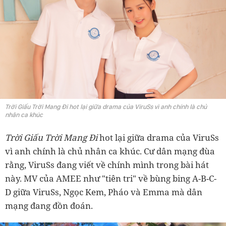
Trời Giấu Trời Mang Đi hot lại giữa drama của ViruSs vì anh chính là chủ
nhân ca khúc
Trời Giấu Trời Mang Đi
hot lại giữa drama của ViruSs
vì anh chính là chủ nhân ca khúc. Cư dân mạng đùa
rằng, ViruSs đang viết về chính mình trong bài hát
này. MV của AMEE như "tiên tri" về bùng bing A-B-C-
D giữa ViruSs, Ngọc Kem, Pháo và Emma mà dân
mạng đang đồn đoán.