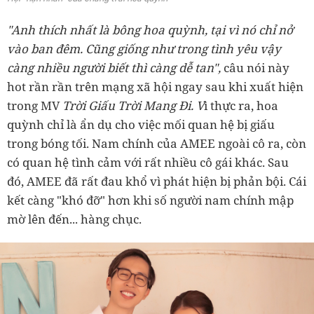
"Anh thích nhất là bông hoa quỳnh, tại vì nó chỉ nở
vào ban đêm. Cũng giống như trong tình yêu vậy
càng nhiều người biết thì càng dễ tan",
câu nói này
hot rần rần trên mạng xã hội ngay sau khi xuất hiện
trong MV
Trời Giấu Trời Mang Đi. V
ì thực ra, hoa
quỳnh chỉ là ẩn dụ cho việc mối quan hệ bị giấu
trong bóng tối. Nam chính của AMEE ngoài cô ra, còn
có quan hệ tình cảm với rất nhiều cô gái khác. Sau
đó, AMEE đã rất đau khổ vì phát hiện bị phản bội. Cái
kết càng "khó đỡ" hơn khi số người nam chính mập
mờ lên đến... hàng chục.