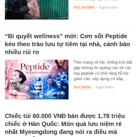
HỌC ĐƯỜNG
-
5 giờ trước
“Bí quyết wellness” mới: Cơn sốt Peptide
kéo theo trào lưu tự tiêm tại nhà, cảnh báo
nhiều rủi ro
Trên mạng xã hội, không khó bắt
gặp những lời quảng cáo về các
loại peptide có khả năng hỗ trợ
giảm cân, xây dựng cơ bắp,…
SỨC KHỎE
-
5 giờ trước
Chiếc túi 60.000 VNĐ bán được 1,78 triệu
chiếc ở Hàn Quốc: Món quà lưu niệm rẻ
nhất Myeongdong đang nói ra điều mà