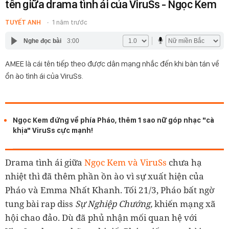
tên giữa drama tình ái của ViruSs - Ngọc Kem
TUYẾT ANH
1 năm trước
Nghe đọc bài
3:00
AMEE là cái tên tiếp theo được dân mạng nhắc đến khi bàn tán về
ồn ào tình ái của ViruSs.
Ngọc Kem đứng về phía Pháo, thêm 1 sao nữ góp nhạc "cà
khịa" ViruSs cực mạnh!
Drama tình ái giữa
Ngọc Kem và ViruSs
chưa hạ
nhiệt thì đã thêm phần ồn ào vì sự xuất hiện của
Pháo và Emma Nhất Khanh. Tối 21/3, Pháo bất ngờ
tung bài rap diss
Sự Nghiệp Chướng,
khiến mạng xã
hội chao đảo. Dù đã phủ nhận mối quan hệ với