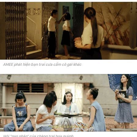
AMEE phát hiện bạn trai cưa cẩm cô gái khác
Hội "nạn nhân" của chàng trai hoa quỳnh