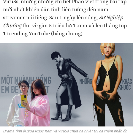
ViruSs, nhưng những chi tiết Pháo viết trong bài rap
mới nhất khiến dân tình liên tưởng đến nam
streamer nổi tiếng. Sau 1 ngày lên sóng,
Sự Nghiệp
Chướng
thu về gần 5 triệu lượt xem và leo thẳng top
1 trending YouTube (bảng chung).
Drama tình ái giữa Ngọc Kem và ViruSs chưa hạ nhiệt thì đã thêm phần ồn