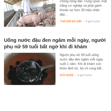
chồng nông dân Trung Quốc mất
trắng cơ nghiệp và phải gánh
khoản nợ hơn 30 triệu nhân
dân…
THẾ GIỚI ĐÓ ĐÂY
-
5 giờ trước
Uống nước đậu đen ngâm mỗi ngày, người
phụ nữ 59 tuổi bất ngờ khi đi khám
Người phụ nữ 59 tuổi uống
nước đậu đen ngâm mỗi ngày
suốt 1 năm. Khi đi khám sức
khỏe định kỳ, bà vô cùng bất…
SỨC KHỎE
-
5 giờ trước
Apple làm điều chưa từng có với iPhone 18
Pro Max