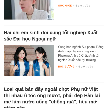
SỨC KHỎE
-
6 giờ trước
Hai chị em sinh đôi cùng tốt nghiệp Xuất
sắc Đại học Ngoại ngữ
Cùng học ngành Sư phạm Tiếng
Anh, cặp chị em song sinh
Phương Anh và Châu Anh tốt
nghiệp Xuất sắc tại trường…
HỌC ĐƯỜNG
-
6 giờ trước
Loại quả bán đầy ngoài chợ: Phụ nữ Việt
thi nhau ủ tóc óng mượt, phái đẹp Hàn lại
mê làm nước uống "chống già", tiêu mỡ