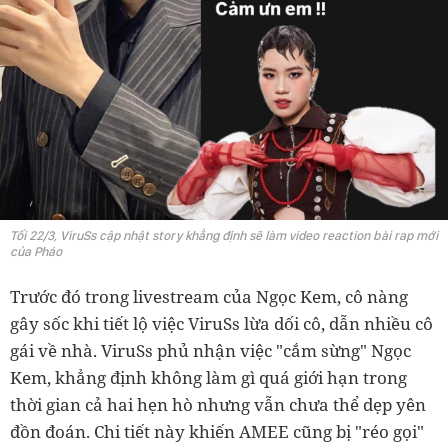
Tối 22/3, ViruSs cập nhật story khẳng định sẽ làm video reaction bài rap mới
của Pháo
Trước đó trong livestream của Ngọc Kem, cô nàng
gây sốc khi tiết lộ việc ViruSs lừa dối cô, dẫn nhiều cô
gái về nhà. ViruSs phủ nhận việc "cắm sừng" Ngọc
Kem, khẳng định không làm gì quá giới hạn trong
thời gian cả hai hẹn hò nhưng vẫn chưa thể dẹp yên
đồn đoán. Chi tiết này khiến AMEE cũng bị "réo gọi"