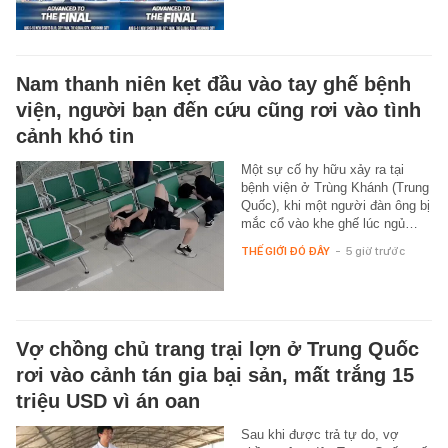
Nam thanh niên kẹt đầu vào tay ghế bệnh
viện, người bạn đến cứu cũng rơi vào tình
cảnh khó tin
Một sự cố hy hữu xảy ra tại
bệnh viện ở Trùng Khánh (Trung
Quốc), khi một người đàn ông bị
mắc cổ vào khe ghế lúc ngủ…
THẾ GIỚI ĐÓ ĐÂY
-
5 giờ trước
Vợ chồng chủ trang trại lợn ở Trung Quốc
rơi vào cảnh tán gia bại sản, mất trắng 15
triệu USD vì án oan
Sau khi được trả tự do, vợ