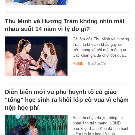
Thu Minh và Hương Tràm không nhìn mặt
nhau suốt 14 năm vì lý do gì?
Cái ôm của Thu Minh và Hương
Tràm là khoảnh khắc gây sốt
trên mạng xã hội một tuần qua.
Các khán giả đã chờ đợi quá…
MUSIK
-
5 giờ trước
Diễn biến mới vụ phụ huynh tố cô giáo
"tống" học sinh ra khỏi lớp cờ vua vì chậm
nộp học phí
Sau khi nhận được thông tin
phản ánh trên mạng, UBND
phường Thanh Khê đã tiến hành
kiểm tra lớp học cờ vua.