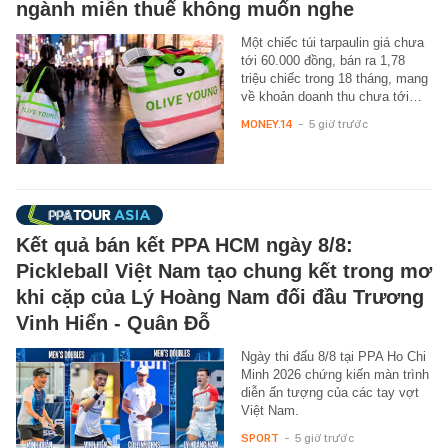
ngành miễn thuế không muốn nghe
Một chiếc túi tarpaulin giá chưa
tới 60.000 đồng, bán ra 1,78
triệu chiếc trong 18 tháng, mang
về khoản doanh thu chưa tới…
MONEY.14
-
5 giờ trước
Kết quả bán kết PPA HCM ngày 8/8:
Pickleball Việt Nam tạo chung kết trong mơ
khi cặp của Lý Hoàng Nam đối đầu Trương
Vinh Hiển - Quân Đỗ
Ngày thi đấu 8/8 tại PPA Ho Chi
Minh 2026 chứng kiến màn trình
diễn ấn tượng của các tay vợt
Việt Nam.
SPORT
-
5 giờ trước