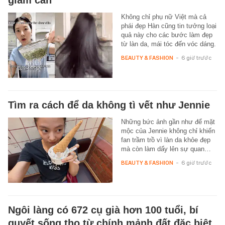
giảm cân
Không chỉ phụ nữ Việt mà cả
phái đẹp Hàn cũng tin tưởng loại
quả này cho các bước làm đẹp
từ làn da, mái tóc đến vóc dáng.
BEAUTY & FASHION
-
6 giờ trước
Tìm ra cách để da không tì vết như Jennie
Những bức ảnh gần như để mặt
mộc của Jennie không chỉ khiến
fan trầm trồ vì làn da khỏe đẹp
mà còn làm dấy lên sự quan…
BEAUTY & FASHION
-
6 giờ trước
Ngôi làng có 672 cụ già hơn 100 tuổi, bí
quyết sống thọ từ chính mảnh đất đặc biệt