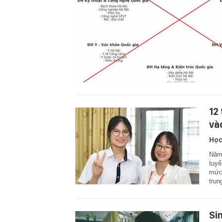
12
và
Học
Năm 
tuyể
mức 
tru
Si