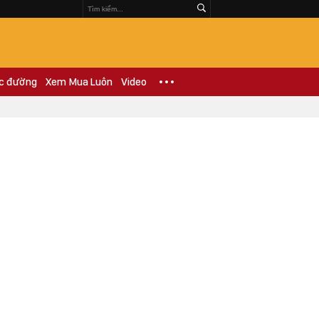
c đường
Xem Mua Luôn
Video