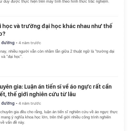
tư duy được thực hiện trên máy tính theo hình thức trắc nghiệm.
i học và trường đại học khác nhau như thế
o?
-
 đường
4 năm trước
nay, nhiều người vẫn còn nhầm lẫn giữa 2 thuật ngữ là "trường đại
 và "đại học".
uyên gia: Luận án tiến sĩ về áo ngực rất cần
ết, thế giới nghiên cứu từ lâu
-
 đường
4 năm trước
chuyên gia đều cho rằng, luận án tiến sĩ nghiên cứu về áo ngực thực
, mang ý nghĩa khoa học lớn, trên thế giới nhiều công trình nghiên
về vấn đề này.