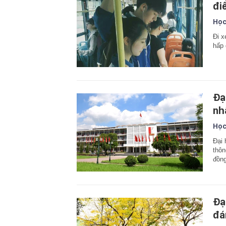
đi
Học
Đi x
hấp 
Đạ
nh
Học
Đại 
thôn
đồn
Đạ
đá