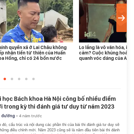
ính quyền xã ở Lai Châu không
Lo lắng là vô văn hóa, im 
ếp nhận tiền từ thiện của Huấn
cảm? Cuộc khủng hoảng
a Hồng, chỉ có 24 bồn nước
quanh vóc dáng của Aria
i học Bách khoa Hà Nội công bố nhiều điểm
i trong kỳ thi đánh giá tư duy từ năm 2023
-
 đường
4 năm trước
 đó, cấu trúc và nội dung các phần thi của bài thi đánh giá tư duy sẽ
hững điều chỉnh mới. Năm 2023 cũng sẽ là năm đầu tiên bài thi đánh