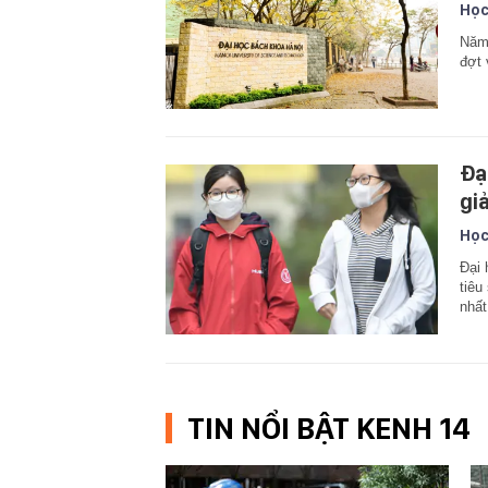
Học
Năm 
đợt 
Đạ
gi
Học
Đại 
tiêu
nhất
TIN NỔI BẬT KENH 14