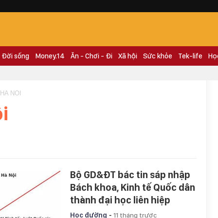
Đời sống
Money.14
Ăn - Chơi - Đi
Xã hội
Sức khỏe
Tek-life
Họ
HA NOI
i
Bộ GD&ĐT bác tin sáp nhập
Bách khoa, Kinh tế Quốc dân
thành đại học liên hiệp
-
Học đường
11 tháng trước