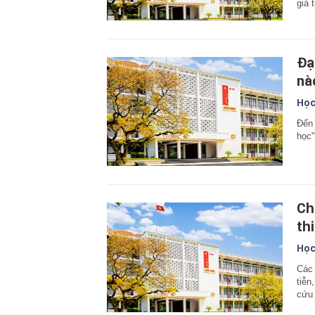
giá 
Đạ
nà
Học
Đến 
học"
Ch
thi
Học
Các 
tiễn
cứu 