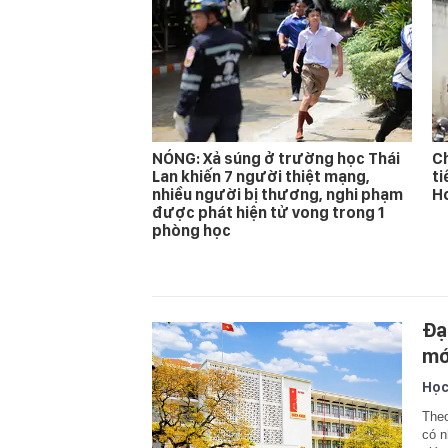
NÓNG: Xả súng ở trường học Thái
Ch
Lan khiến 7 người thiệt mạng,
ti
nhiều người bị thương, nghi phạm
Ho
được phát hiện tử vong trong 1
phòng học
Đạ
mớ
Học
Theo
có n