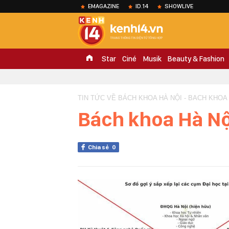
EMAGAZINE
ID.14
SHOWLIVE
Star
Ciné
Musik
Beauty & Fashion
TIN TỨC VỀ BÁCH KHOA HÀ NỘI - BACH KHOA 
Bách khoa Hà Nộ
Chia sẻ
0