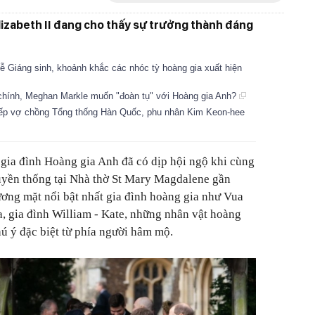
lizabeth II đang cho thấy sự trưởng thành đáng
lễ Giáng sinh, khoảnh khắc các nhóc tỳ hoàng gia xuất hiện
 chính, Meghan Markle muốn "đoàn tụ" với Hoàng gia Anh?
iếp vợ chồng Tổng thống Hàn Quốc, phu nhân Kim Keon-hee
 gia đình Hoàng gia Anh đã có dịp hội ngộ khi cùng
ruyền thống tại Nhà thờ St Mary Magdalene gần
ơng mặt nổi bật nhất gia đình hoàng gia như Vua
a, gia đình William - Kate, những nhân vật hoàng
ú ý đặc biệt từ phía người hâm mộ.