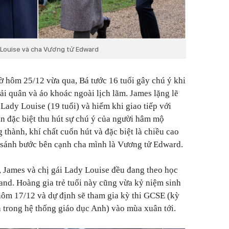
 Louise và cha Vương tử Edward
thờ hôm 25/12 vừa qua, Bá tước 16 tuổi gây chú ý khi
ải quân và áo khoác ngoài lịch lãm. James lặng lẽ
Lady Louise (19 tuổi) và hiếm khi giao tiếp với
n đặc biệt thu hút sự chú ý của người hâm mộ
thành, khí chất cuốn hút và đặc biệt là chiều cao
i sánh bước bên cạnh cha mình là Vương tử Edward.
i, James và chị gái Lady Louise đều đang theo học
land. Hoàng gia trẻ tuổi này cũng vừa kỷ niệm sinh
hôm 17/12 và dự định sẽ tham gia kỳ thi GCSE (kỳ
n trong hệ thống giáo dục Anh) vào mùa xuân tới.