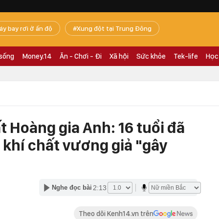
áy bay rơi ở ấn độ
Xung đột tại Trung Đông
 sống
Money.14
Ăn - Chơi - Đi
Xã hội
Sức khỏe
Tek-life
Học
t Hoàng gia Anh: 16 tuổi đã
 khí chất vương giả "gây
2:13
Nghe đọc bài
Theo dõi Kenh14.vn trên