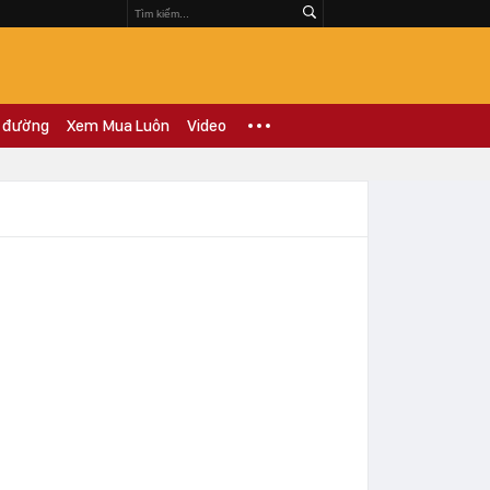
 đường
Xem Mua Luôn
Video