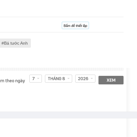
Bấm để thiết lập
Bá tước Anh
7
THÁNG 8
2026
XEM
m theo ngày