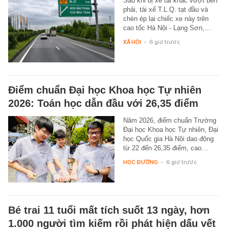
Sau khi bị xe tải khác vượt bên
phải, tài xế T.L.Q. tạt đầu và
chèn ép lại chiếc xe này trên
cao tốc Hà Nội - Lạng Sơn,…
XÃ HỘI
-
6 giờ trước
Điểm chuẩn Đại học Khoa học Tự nhiên
2026: Toán học dẫn đầu với 26,35 điểm
Năm 2026, điểm chuẩn Trường
Đại học Khoa học Tự nhiên, Đại
học Quốc gia Hà Nội dao động
từ 22 đến 26,35 điểm, cao…
HỌC ĐƯỜNG
-
6 giờ trước
Bé trai 11 tuổi mất tích suốt 13 ngày, hơn
1.000 người tìm kiếm rồi phát hiện dấu vết