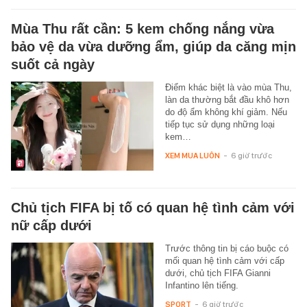
Mùa Thu rất cần: 5 kem chống nắng vừa
bảo vệ da vừa dưỡng ẩm, giúp da căng mịn
suốt cả ngày
Điểm khác biệt là vào mùa Thu,
làn da thường bắt đầu khô hơn
do độ ẩm không khí giảm. Nếu
tiếp tục sử dụng những loại
kem…
XEM MUA LUÔN
-
6 giờ trước
Chủ tịch FIFA bị tố có quan hệ tình cảm với
nữ cấp dưới
Trước thông tin bị cáo buộc có
mối quan hệ tình cảm với cấp
dưới, chủ tịch FIFA Gianni
Infantino lên tiếng.
SPORT
-
6 giờ trước