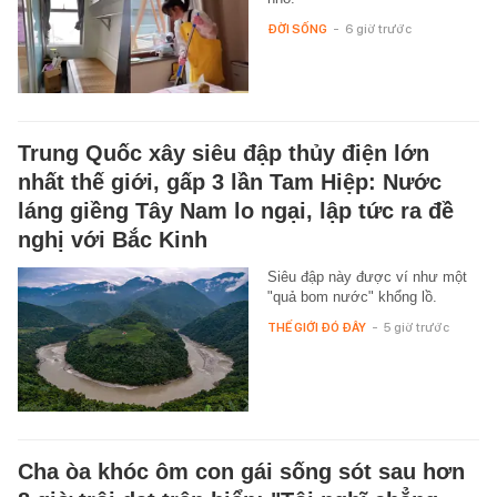
ĐỜI SỐNG
-
6 giờ trước
Trung Quốc xây siêu đập thủy điện lớn
nhất thế giới, gấp 3 lần Tam Hiệp: Nước
láng giềng Tây Nam lo ngại, lập tức ra đề
nghị với Bắc Kinh
Siêu đập này được ví như một
"quả bom nước" khổng lồ.
THẾ GIỚI ĐÓ ĐÂY
-
5 giờ trước
Cha òa khóc ôm con gái sống sót sau hơn