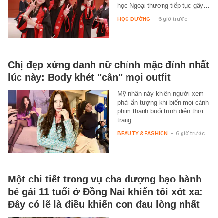
học Ngoại thương tiếp tục gây…
HỌC ĐƯỜNG
-
6 giờ trước
Chị đẹp xứng danh nữ chính mặc đỉnh nhất
lúc này: Body khét "cân" mọi outfit
Mỹ nhân này khiến người xem
phải ấn tượng khi biến mọi cảnh
phim thành buổi trình diễn thời
trang.
BEAUTY & FASHION
-
6 giờ trước
Một chi tiết trong vụ cha dượng bạo hành
bé gái 11 tuổi ở Đồng Nai khiến tôi xót xa:
Đây có lẽ là điều khiến con đau lòng nhất