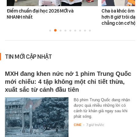
Điểm chuẩn đại học 2026 MỚI và
Cha òa khóc ôm c
NHANH nhất
hơn 8 giờ trôi dạt
chẳng còn cơ hội
TIN MỚI CẬP NHẬT
MXH đang khen nức nở 1 phim Trung Quốc
mới chiếu: 4 tập không một chi tiết thừa,
xuất sắc từ cảnh đầu tiên
Bộ phim Trung Quốc đang nhận
được quá nhiều những lời có
cánh từ khán giả ngay sau khi
phát sóng.
CINE
-
7 giờ trước