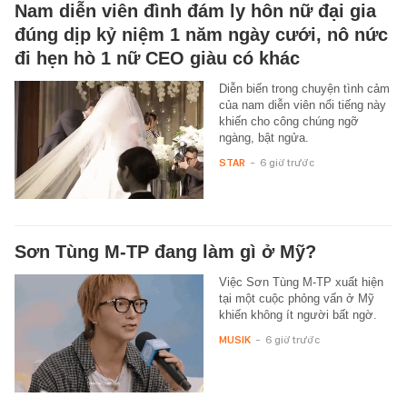
Nam diễn viên đình đám ly hôn nữ đại gia
đúng dịp kỷ niệm 1 năm ngày cưới, nô nức
đi hẹn hò 1 nữ CEO giàu có khác
Diễn biến trong chuyện tình cảm
của nam diễn viên nổi tiếng này
khiến cho công chúng ngỡ
ngàng, bật ngửa.
STAR
-
6 giờ trước
Sơn Tùng M-TP đang làm gì ở Mỹ?
Việc Sơn Tùng M-TP xuất hiện
tại một cuộc phỏng vấn ở Mỹ
khiến không ít người bất ngờ.
MUSIK
-
6 giờ trước