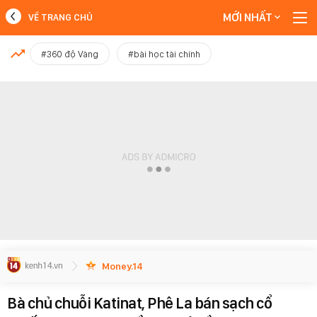
MỚI NHẤT
VỀ TRANG CHỦ
MỚI NHẤT
#360 độ Vàng
#bài học tài chính
Xem thêm
Money.14
Bà chủ chuỗi Katinat, Phê La bán sạch cổ