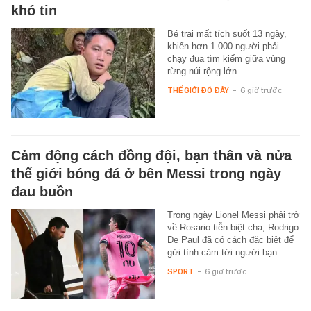
khó tin
Bé trai mất tích suốt 13 ngày,
khiến hơn 1.000 người phải
chạy đua tìm kiếm giữa vùng
rừng núi rộng lớn.
THẾ GIỚI ĐÓ ĐÂY
-
6 giờ trước
Cảm động cách đồng đội, bạn thân và nửa
thế giới bóng đá ở bên Messi trong ngày
đau buồn
Trong ngày Lionel Messi phải trở
về Rosario tiễn biệt cha, Rodrigo
De Paul đã có cách đặc biệt để
gửi tình cảm tới người bạn…
SPORT
-
6 giờ trước