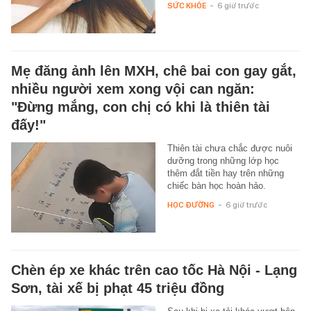
SỨC KHỎE
-
6 giờ trước
Mẹ đăng ảnh lên MXH, chê bai con gay gắt,
nhiều người xem xong vội can ngăn:
"Đừng mắng, con chị có khi là thiên tài
đấy!"
Thiên tài chưa chắc được nuôi
dưỡng trong những lớp học
thêm đắt tiền hay trên những
chiếc bàn học hoàn hảo.
HỌC ĐƯỜNG
-
6 giờ trước
Chèn ép xe khác trên cao tốc Hà Nội - Lạng
Sơn, tài xế bị phạt 45 triệu đồng