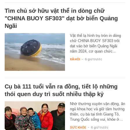
Tìm chủ sở hữu vật thể in dòng chữ
"CHINA BUOY SF303" dạt bờ biển Quảng
Ngãi
Vật thể lạ hình trụ tròn in dòng
chữ CHINA BUOY SF303 trôi
dạt vào bờ biển Quảng Ngãi
năm 2024, cơ quan chức…
XÃ HỘI
-
6 giờ trước
Cụ bà 111 tuổi vẫn ra đồng, tiết lộ những
thói quen duy trì suốt nhiều thập kỷ
Nhờ thường xuyên vận động, ăn
ngủ khoa học và giữ tâm hướng
thiện, cụ bà tại tỉnh Giang Tô,
Trung Quốc sống vui, khỏe ở…
SỨC KHỎE
-
6 giờ trước