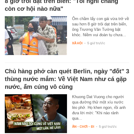
8 giờ trôi dạt trên biển: "Tôi nghĩ chẳng
còn cơ hội nào nữa"
Ôm chầm lấy con gái vừa trở về
sau hơn 8 giờ trôi dạt trên biển,
ông Trương Văn Tường bật
khóc. Niềm vui đoàn tụ chưa…
XÃ HỘI
-
5 giờ trước
Chủ hàng phở càn quét Berlin, ngày "đốt" 3
thùng nước mắm: Về Việt Nam như cá gặp
nước, ấm cúng vô cùng
Khuong Dat Vuong cho người
qua đường thử một xíu nước
lèo phở. Họ khen ngon, rồi anh
đưa lời mời: "Khi nào rảnh
qua…
ĂN - CHƠI - ĐI
-
5 giờ trước