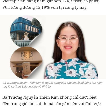
Vietcap, vẫn đang nắm giữ hơn 174,3 triệu cổ phiếu
VCI, tương đương 15,19% vốn tại công ty này.
Bà Trương Nguyễn Thiên Kim là người đứng sau các chuỗi đồ uống lớn hiện
nay là Katinat Saigon Kafe và Phê La
Bà Trương Nguyễn Thiên Kim không chỉ được biết
đến trong giới tài chính mà còn gắn liền với lĩnh vực