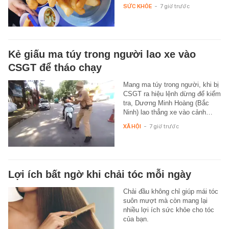
SỨC KHỎE
-
7 giờ trước
Kẻ giấu ma túy trong người lao xe vào
CSGT để tháo chạy
Mang ma túy trong người, khi bị
CSGT ra hiệu lệnh dừng để kiểm
tra, Dương Minh Hoàng (Bắc
Ninh) lao thẳng xe vào cảnh…
XÃ HỘI
-
7 giờ trước
Lợi ích bất ngờ khi chải tóc mỗi ngày
Chải đầu không chỉ giúp mái tóc
suôn mượt mà còn mang lại
nhiều lợi ích sức khỏe cho tóc
của bạn.