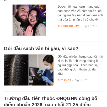
Được hiến gan cứu mạng qua
bạo bệnh vào 23 năm trước, cô
gái người Mỹ nên duyên với anh
trai của ân nhân và có chuyện…
THẾ GIỚI ĐÓ ĐÂY
-
6 giờ trước
Gội đầu sạch vẫn bị gàu, vì sao?
Gội đầu nhiều nhưng gàu vẫn tái
đi tái lại là tình trạng không ít
người gặp phải. Theo bác sĩ,
gàu không đơn thuần do da
đầu…
SỨC KHỎE
-
6 giờ trước
Trường đầu tiên thuộc ĐHQGHN công bố
điểm chuẩn 2026, cao nhất 21,25 điểm