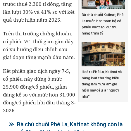
trước thuế 2.300 tỉ đồng, tăng
lần lượt 30% và 41% so với kết
Bà chủ chuỗi Katinat, Phê
quả thực hiện năm 2025.
La muốn bán toàn bộ cổ
phiếu Vietcap, dự thu
Trên thị trường chứng khoán,
hàng trăm tỷ
cổ phiếu VCI thời gian gần đây
có xu hướng điều chỉnh sau
giai đoạn tăng mạnh đầu năm.
Kết phiên giao dịch ngày 7-5,
Hoá ra Phê La, Katinat và
cổ phiếu này dừng ở mức
hàng loạt thương hiệu
đang làm mưa làm gió
25.900 đồng/cổ phiếu, giảm
hiện nay đều là “người
đáng kể so với mức hơn 31.000
nhà”
đồng/cổ phiếu hồi đầu tháng 3-
2026.
Bà chủ chuỗi Phê La, Katinat không còn là