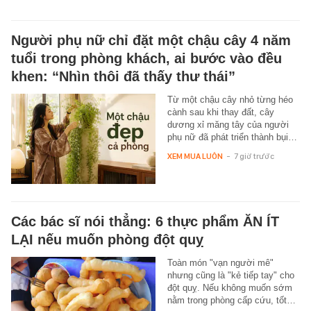
Người phụ nữ chỉ đặt một chậu cây 4 năm
tuổi trong phòng khách, ai bước vào đều
khen: “Nhìn thôi đã thấy thư thái”
Từ một chậu cây nhỏ từng héo
cành sau khi thay đất, cây
dương xỉ măng tây của người
phụ nữ đã phát triển thành bụi…
XEM MUA LUÔN
-
7 giờ trước
Các bác sĩ nói thẳng: 6 thực phẩm ĂN ÍT
LẠI nếu muốn phòng đột quỵ
Toàn món "vạn người mê"
nhưng cũng là "kẻ tiếp tay" cho
đột quỵ. Nếu không muốn sớm
nằm trong phòng cấp cứu, tốt…