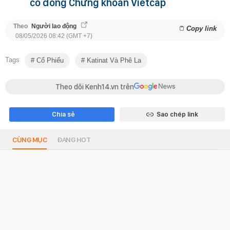
cổ đông Chứng khoán Vietcap
Theo
Người lao động
Copy link
08/05/2026 08:42 (GMT +7)
Tags
Cổ Phiếu
Katinat Và Phê La
Theo dõi Kenh14.vn trên
Chia sẻ
Sao chép link
CÙNG MỤC
ĐANG HOT