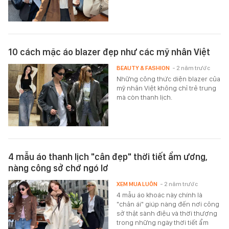
10 cách mặc áo blazer đẹp như các mỹ nhân Việt
BEAUTY & FASHION
- 2 năm trước
Những công thức diện blazer của
mỹ nhân Việt không chỉ trẻ trung
mà còn thanh lịch.
4 mẫu áo thanh lịch "cân đẹp" thời tiết ẩm ương,
nàng công sở chớ ngó lơ
XEM MUA LUÔN
- 2 năm trước
4 mẫu áo khoác này chính là
"chân ái" giúp nàng đến nơi công
sở thật sành điệu và thời thượng
trong những ngày thời tiết ẩm