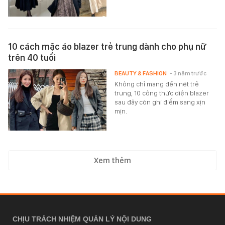
10 cách mặc áo blazer trẻ trung dành cho phụ nữ
trên 40 tuổi
BEAUTY & FASHION
- 3 năm trước
Không chỉ mang đến nét trẻ
trung, 10 công thức diện blazer
sau đây còn ghi điểm sang xịn
mịn.
Xem thêm
CHỊU TRÁCH NHIỆM QUẢN LÝ NỘI DUNG