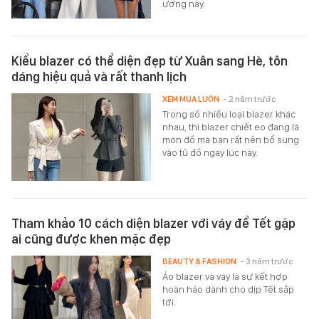
ương này.
Kiểu blazer có thể diện đẹp từ Xuân sang Hè, tôn
dáng hiệu quả và rất thanh lịch
XEM MUA LUÔN
- 2 năm trước
Trong số nhiều loại blazer khác
nhau, thì blazer chiết eo đang là
món đồ mà bạn rất nên bổ sung
vào tủ đồ ngay lúc này.
Tham khảo 10 cách diện blazer với váy để Tết gặp
ai cũng được khen mặc đẹp
BEAUTY & FASHION
- 3 năm trước
Áo blazer và váy là sự kết hợp
hoàn hảo dành cho dịp Tết sắp
tới.