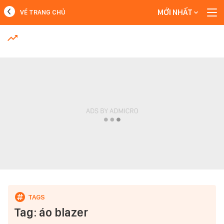
MỚI NHẤT
VỀ TRANG CHỦ
MỚI NHẤT
Xem thêm
Tag: áo blazer