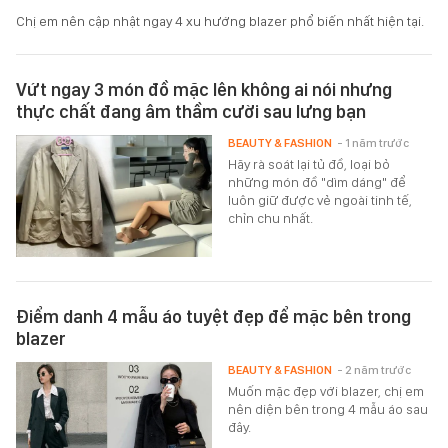
Chị em nên cập nhật ngay 4 xu hướng blazer phổ biến nhất hiện tại.
Vứt ngay 3 món đồ mặc lên không ai nói nhưng
thực chất đang âm thầm cười sau lưng bạn
BEAUTY & FASHION
- 1 năm trước
Hãy rà soát lại tủ đồ, loại bỏ
những món đồ "dìm dáng" để
luôn giữ được vẻ ngoài tinh tế,
chỉn chu nhất.
Điểm danh 4 mẫu áo tuyệt đẹp để mặc bên trong
blazer
BEAUTY & FASHION
- 2 năm trước
Muốn mặc đẹp với blazer, chị em
nên diện bên trong 4 mẫu áo sau
đây.