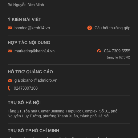
Bà Nguyễn Bích Minh
Ý KIẾN BÀI VIẾT
bandoc@kenh14.vn
Câu hỏi thường gặp
HỢP TÁC NỘI DUNG
marketing@kenh14.vn
024 7309 5555
HỖ TRỢ QUẢNG CÁO
giaitrixahoi@admicro.vn
02473007108
TRỤ SỞ HÀ NỘI
Tầng 21, Tòa nhà Center Building, Hapulico Complex, Số 01, phố
Nguyễn Huy Tưởng, phường Thanh Xuân, thành phố Hà Nội
TRỤ SỞ TP.HỒ CHÍ MINH