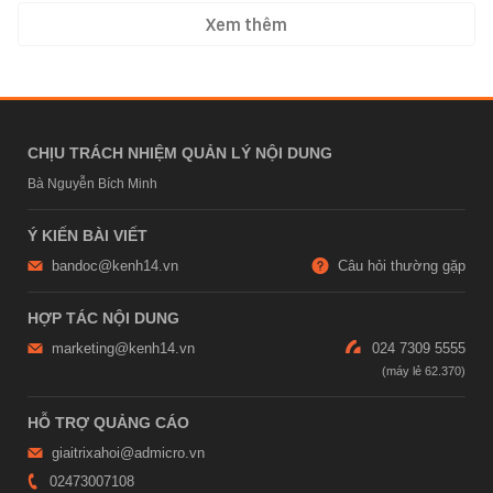
Xem thêm
CHỊU TRÁCH NHIỆM QUẢN LÝ NỘI DUNG
Bà Nguyễn Bích Minh
Ý KIẾN BÀI VIẾT
bandoc@kenh14.vn
Câu hỏi thường gặp
HỢP TÁC NỘI DUNG
marketing@kenh14.vn
024 7309 5555
HỖ TRỢ QUẢNG CÁO
giaitrixahoi@admicro.vn
02473007108