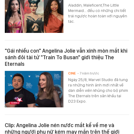
Aladdin, Maleficent,The Little
Mermaid... đều có những chi tiết
trái ngược hoàn toàn với nguyên
tác.
"Gái nhiều con" Angelina Jolie vẫn xinh mòn mắt khi
sánh đôi tài tử "Train To Busan" giới thiệu The
Eternals
CINE
- 7 năm trước
Ngày 25/8, Marvel Studio đã tung
ra những hình ảnh mới nhất về
dàn diễn viên khủng cho bộ phim
The Eternals trên sân khấu tại
D23 Expo.
Clip: Angelina Jolie nén nước mắt kể về mẹ và
những người phụ nữ kém may mắn trên thế giới