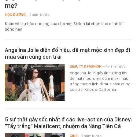
mẹ?
HỌC ĐƯỜNG
- 1 năm trước
Khác với sự hào nhoáng của cha mẹ, Shiloh lại chọn cho mình lối
sống này.
Angelina Jolie diện đồ hiệu, để mặt mộc xinh đẹp đi
mua sắm cùng con trai
BEAUTY & FASHION
- 4 năm trước
Angelina Jolie gây ấn tượng khi
để mặt mộc, diện đầm maxi màu
trắng thanh lịch đi mua sắm cùng
con trai Knox ở California.
5 sự thật gây sốc nhất ở các live-action của Disney:
"Tẩy trắng" Maleficent, nhuộm da Nàng Tiên Cá
CINE
- 7 năm trước