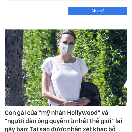
Chia sẻ
Con gái của "mỹ nhân Hollywood" và
"người đàn ông quyến rũ nhất thế giới" lại
gây bão: Tại sao được nhận xét khác bố