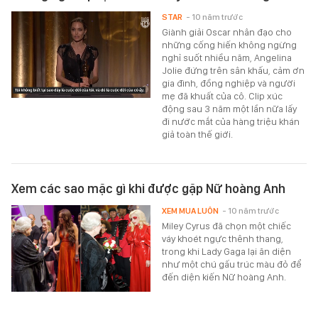
STAR
- 10 năm trước
Giành giải Oscar nhân đạo cho
những cống hiến không ngừng
nghỉ suốt nhiều năm, Angelina
Jolie đứng trên sân khấu, cảm ơn
gia đình, đồng nghiệp và người
mẹ đã khuất của cô. Clip xúc
động sau 3 năm một lần nữa lấy
đi nước mắt của hàng triệu khán
giả toàn thế giới.
Xem các sao mặc gì khi được gặp Nữ hoàng Anh
XEM MUA LUÔN
- 10 năm trước
Miley Cyrus đã chọn một chiếc
váy khoét ngực thênh thang,
trong khi Lady Gaga lại ăn diện
như một chú gấu trúc màu đỏ để
đến diện kiến Nữ hoàng Anh.